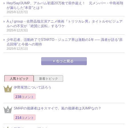
Hey!Say!JUMP、アルバム初週20万枚で前作超え！ 元メンバー・中島裕翔
が漏らした“本音”とは？
2025年12月7日
Aぇ! group・佐野晶哉主演アニメ映画『トリツカレ男』タイトルやビジュア
ルへの不安が「絶賛に反転」するワケ
2025年12月3日
少年忍者、活動終了でSTARTO・ジュニア界は激動の1年 ── 識者が語る“原
点回帰”と今後への期待
2025年12月1日
人気トピック
新着トピック
伊野尾慧について語ろう
238
コメント
SMAPの後継者はキスマイで、嵐の後継者はJUMPなの？
214
コメント