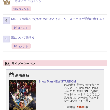
三宅健について語ろう
107
コメント
SMAPを解散させないためにはどうするか、スマオタが懸命に考える！
94
コメント
嵐について語ろう
93
コメント
サイゾーウーマン
新着商品
Snow Man NEW STARDOM
9人の絆を見せつけた5大ドー
ムツアー「Snow Man Dome
Tour 2025-2026 ON」を徹底
フォトレポート！ ここでしか
見られないクール＆キュート
なソロショットも要...
一般書籍 :
¥1600
+税