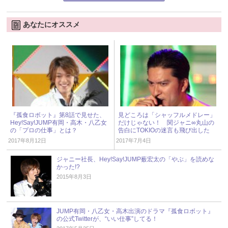
あなたにオススメ
『孤食ロボット』第8話で見せた、
見どころは「シャッフルメドレー」
Hey!Say!JUMP有岡・高木・八乙女
だけじゃない！ 関ジャニ∞丸山の
の「プロの仕事」とは？
告白にTOKIOの迷言も飛び出した
『THE MUSIC DAY』
2017年8月12日
2017年7月4日
ジャニー社長、Hey!Say!JUMP薮宏太の「やぶ」を読めな
かった!?
2015年8月3日
JUMP有岡・八乙女・高木出演のドラマ『孤食ロボット』
の公式Twitterが、“いい仕事”してる！