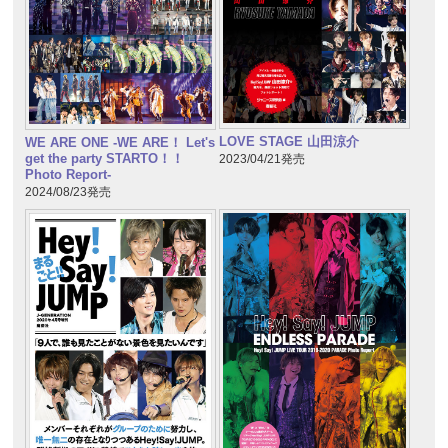
LOVE STAGE 山田涼介
WE ARE ONE -WE ARE！ Let's
get the party STARTO！！
2023/04/21発売
Photo Report-
2024/08/23発売