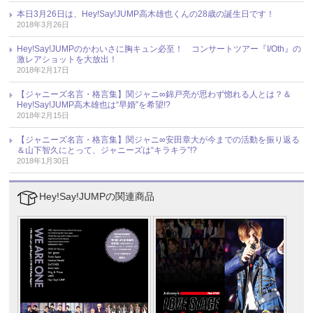
本日3月26日は、Hey!Say!JUMP高木雄也くんの28歳の誕生日です！
2018年3月26日
Hey!Say!JUMPのかわいさに胸キュン必至！ コンサートツアー『I/Oth』の
激レアショットを大放出！
2018年2月17日
【ジャニーズ名言・格言集】関ジャニ∞錦戸亮が思わず惚れる人とは？＆
Hey!Say!JUMP高木雄也は“早婚”を希望!?
2018年2月15日
【ジャニーズ名言・格言集】関ジャニ∞安田章大が今までの活動を振り返る
＆山下智久にとって、ジャニーズは“キラキラ”!?
2018年1月30日
Hey!Say!JUMPの関連商品