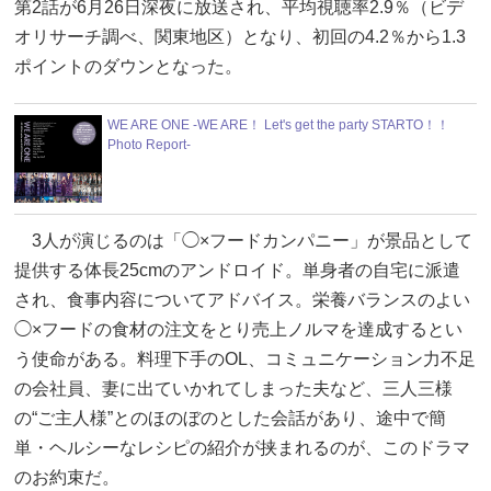
第2話が6月26日深夜に放送され、平均視聴率2.9％（ビデ
オリサーチ調べ、関東地区）となり、初回の4.2％から1.3
ポイントのダウンとなった。
WE ARE ONE -WE ARE！ Let's get the party STARTO！！
Photo Report-
3人が演じるのは「◯×フードカンパニー」が景品として
提供する体長25cmのアンドロイド。単身者の自宅に派遣
され、食事内容についてアドバイス。栄養バランスのよい
◯×フードの食材の注文をとり売上ノルマを達成するとい
う使命がある。料理下手のOL、コミュニケーション力不足
の会社員、妻に出ていかれてしまった夫など、三人三様
の“ご主人様”とのほのぼのとした会話があり、途中で簡
単・ヘルシーなレシピの紹介が挟まれるのが、このドラマ
のお約束だ。