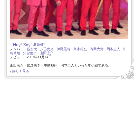
Hey! Say! JUMP
メンバー：
薮宏太
八乙女光
伊野尾慧
高木雄也
有岡大貴
岡本圭人
中
島裕翔
知念侑李
山田涼介
デビュー：2007年11月14日
山田涼介・知念侑李・中島裕翔・岡本圭人といった年少組である…
詳しく見る