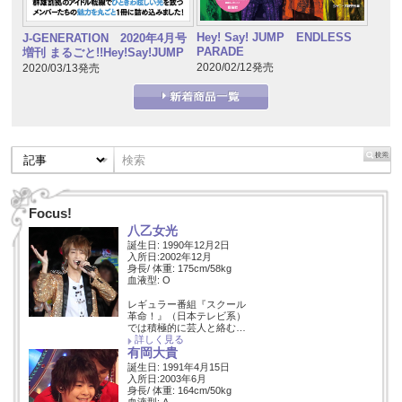
Hey! Say! JUMP ENDLESS
J-GENERATION 2020年4月号
PARADE
増刊 まるごと!!Hey!Say!JUMP
2020/02/12発売
2020/03/13発売
Focus!
八乙女光
誕生日: 1990年12月2日
入所日:2002年12月
身長/ 体重: 175cm/58kg
血液型: O
レギュラー番組『スクール
革命！』（日本テレビ系）
では積極的に芸人と絡む…
詳しく見る
有岡大貴
誕生日: 1991年4月15日
入所日:2003年6月
身長/ 体重: 164cm/50kg