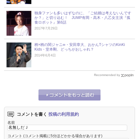
独身ファンも多いはずなのに、「ご結婚は考えないんです
か？」と切り込む！ JUMP有岡・高木・八乙女主演『孤
食ロボット』第6話
2017年7月29日
柄×柄の関ジャニ∞・安田章大、おかんTシャツのKinKi
Kids・堂本剛、どっちがおしゃれ？
2014年6月4日
Recommended by
コメントを書く
投稿の利用規約
名前
コメント
(コメント掲載に5分ほどかかる場合があります)