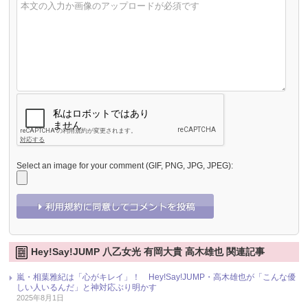
Select an image for your comment (GIF, PNG, JPG, JPEG):
Hey!Say!JUMP 八乙女光 有岡大貴 高木雄也 関連記事
嵐・相葉雅紀は「心がキレイ」！ Hey!Say!JUMP・高木雄也が「こんな優
しい人いるんだ」と神対応ぶり明かす
2025年8月1日