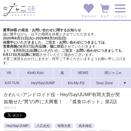
マイページ
ストア
メニュー
夏季休暇 の発送・お問い合わせに関するお知らせ
誠に勝手ながら、以下の期間を休業とさせていただきます。
2026年8月11日(火)~2026年8月16日(日)
休業中にいただきました、ご注文・お問い合わせにつきましては、
営業再開の8月17日(月)以降、順に対応
させていただきます。
また、
8月8日(土)以降にいただいた、ご注文・
お問い合わせにつきましても、
8月17日(月)以降に対応
させていただく場合がございます。
大変ご迷惑をおかけしますが、
何卒ご了承くださいますようお願い申し上げま
す。
V6
KinKi Kids
嵐
NEWS
関ジャニ∞
KAT-TUN
Hey!Say!JUMP
Kis-My-Ft2
Sexy Zone
▼
かわいいアンドロイド役・Hey!Say!JUMP有岡大貴が突
如魅せた“男”の声に大興奮！ 『孤食ロボット』第2話
2017.7.2
Hey!Say!JUMP
八乙女光
有岡大貴
高木雄也