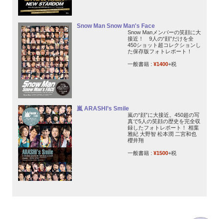
Snow Man Snow Man's Face
Snow Manメンバーの笑顔に大
接近！ 9人の“顔”だけを全
450ショット超コレクションし
た保存版フォトレポート！
一般書籍 :
¥1400
+税
嵐 ARASHI’s Smile
嵐の“顔”に大接近。450超の写
真で5人の笑顔の歴史を完全収
録したフォトレポート！ 相葉
雅紀 大野智 松本潤 二宮和也
櫻井翔
一般書籍 :
¥1500
+税