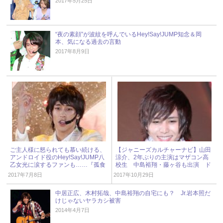
2017年5月25日
“夜の素顔”が波紋を呼んでいるHey!Say!JUMP知念＆岡
本、気になる過去の言動
2017年8月9日
ご主人様に怒られても慕い続ける、
【ジャニーズカルチャーナビ】山田
アンドロイド役のHey!Say!JUMP八
涼介、2年ぶりの主演はマザコン高
乙女光に涙するファンも……『孤食
校生 中島裕翔・藤ヶ谷も出演 ド
ロボット』第3話
ラマ『理想の息子』
2017年7月8日
2017年10月29日
中居正広、木村拓哉、中島裕翔の自宅にも？ Jr.岩本照だ
けじゃないヤラカシ被害
2014年4月7日