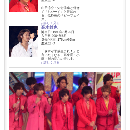
血液型: A
山田涼介・知念侑李と併せ
て「ちびーず」と呼ばれ
る、低身長のベビーフェイ
ス。
詳しく見る
高木雄也
誕生日: 1990年3月26日
入所日:2004年6月
身長/ 体重: 178cm/65kg
血液型: O
「さすが平成生まれ！」と
言いたくなる、高身長・小
顔・脚の長さの持ち主。
詳しく見る