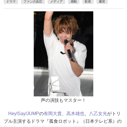
ドラマ
ファンの反応
メディア
感動
歓喜
爆笑
声の演技もマスター！
Hey!Say!JUMP
の
有岡大貴
、
高木雄也
、
八乙女光
がトリ
プル主演するドラマ『孤食ロボット』（日本テレビ系）の