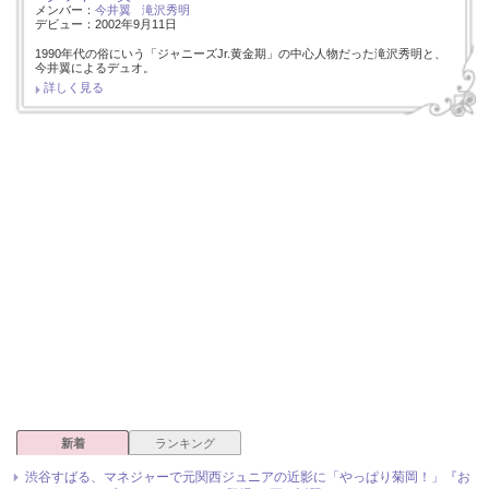
メンバー：
今井翼
滝沢秀明
デビュー：2002年9月11日
1990年代の俗にいう「ジャニーズJr.黄金期」の中心人物だった滝沢秀明と、
今井翼によるデュオ。
詳しく見る
新着
ランキング
渋谷すばる、マネジャーで元関西ジュニアの近影に「やっぱり菊岡！」『お