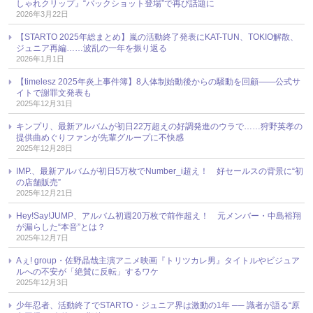
しゃれクリップ』“バックショット登場”で再び話題に
2026年3月22日
【STARTO 2025年総まとめ】嵐の活動終了発表にKAT-TUN、TOKIO解散、
ジュニア再編……波乱の一年を振り返る
2026年1月1日
【timelesz 2025年炎上事件簿】8人体制始動後からの騒動を回顧――公式サ
イトで謝罪文発表も
2025年12月31日
キンプリ、最新アルバムが初日22万超えの好調発進のウラで……狩野英孝の
提供曲めぐりファンが先輩グループに不快感
2025年12月28日
IMP.、最新アルバムが初日5万枚でNumber_i超え！ 好セールスの背景に“初
の店舗販売”
2025年12月21日
Hey!Say!JUMP、アルバム初週20万枚で前作超え！ 元メンバー・中島裕翔
が漏らした“本音”とは？
2025年12月7日
Aぇ! group・佐野晶哉主演アニメ映画『トリツカレ男』タイトルやビジュア
ルへの不安が「絶賛に反転」するワケ
2025年12月3日
少年忍者、活動終了でSTARTO・ジュニア界は激動の1年 ── 識者が語る“原