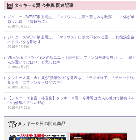
タッキー＆翼 今井翼 関連記事
ジャニーズWEST桐山照史、『マリウス』主演の苦しみを吐露……「体がボ
ロッボロ」「毎日号泣」
2018年6月17日
ジャニーズWEST桐山照史、『マリウス』出演の不安を吐露……代役決定後
のドタバタを明かす
2018年4月8日
V6三宅＆タキツバ滝沢の新ユニット誕生に、ファンは複雑な思い……「翼く
んが置いてけぼり」と悲しむ声
2018年4月7日
タッキー＆翼・今井翼が“活動休止”を発表も、「ラジオ終了」「チケット強
制返金」にファンから疑問の声！
2018年3月30日
【ジャニーズ名言・格言集】タッキー＆翼・今井翼は大人の魅力で勝負!?＆
中山優馬のアツい野心
2018年2月22日
タッキー＆翼の関連商品