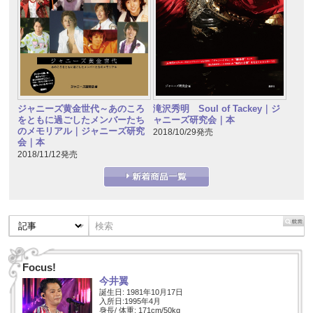
ジャニーズ黄金世代～あのころ
滝沢秀明 Soul of Tackey｜ジ
をともに過ごしたメンバーたち
ャニーズ研究会｜本
のメモリアル｜ジャニーズ研究
2018/10/29発売
会｜本
2018/11/12発売
Focus!
今井翼
誕生日: 1981年10月17日
入所日:1995年4月
身長/ 体重: 171cm/50kg