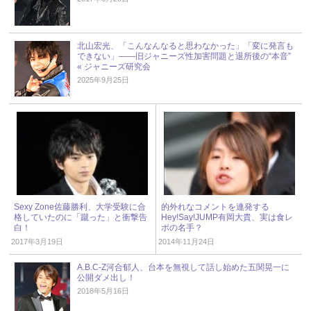
北山宏光、「こんなんなると思わなかった」「変に発言も
できない」――旧ジャニーズ性加害問題と退所後の“本音”
« ジャニーズ研究会
2025年9月25日
Sexy Zone佐藤勝利、大学受験に合
的外れなコメントを連発する
格していたのに「蹴った」と衝撃告
Hey!Say!JUMP有岡大貴、実は食レ
白！
ポの名手？
2017年3月19日
2014年11月24日
A.B.C-Z河合郁人、台本を無視して話し始めた五関晃一に
公開ダメ出し！
2018年5月16日