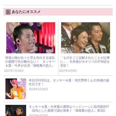
あなたにオススメ
登場人物が次々と罪を告白する波乱
「ものすごく誤解されたことが記事
の展開で目が離せない！ タッキー
に」、今井翼がタキツバの不仲説を
＆翼・今井が出演『屋根裏の恋人』
否定！
第7話
2017年7月18日
2017年6月8日
本日3月29日は、タッキー＆翼・滝沢秀明くんの36歳の誕
生日です！
2018年3月29日
タッキー＆翼・今井翼の濃厚なベッドシーンに批判殺到!?
混沌とした展開で謎が渦巻く『屋根裏の恋人』第3話
2017年6月20日