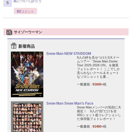
嵐について語ろう
93
コメント
サイゾーウーマン
新着商品
Snow Man NEW STARDOM
9人の絆を見せつけた5大ドー
ムツアー「Snow Man Dome
Tour 2025-2026 ON」を徹底
フォトレポート！ ここでしか
見られないクール＆キュート
なソロショットも要...
一般書籍 :
¥1600
+税
Snow Man Snow Man's Face
Snow Manメンバーの笑顔に大
接近！ 9人の“顔”だけを全
450ショット超コレクションし
た保存版フォトレポート！
一般書籍 :
¥1400
+税