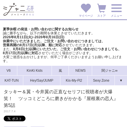
マイページ
ストア
メニュー
夏季休暇 の発送・お問い合わせに関するお知らせ
誠に勝手ながら、以下の期間を休業とさせていただきます。
2026年8月11日(火)~2026年8月16日(日)
休業中にいただきました、ご注文・お問い合わせにつきましては、
営業再開の8月17日(月)以降、順に対応
させていただきます。
また、
8月8日(土)以降にいただいた、ご注文・
お問い合わせにつきましても、
8月17日(月)以降に対応
させていただく場合がございます。
大変ご迷惑をおかけしますが、
何卒ご了承くださいますようお願い申し上げま
す。
V6
KinKi Kids
嵐
NEWS
関ジャニ∞
KAT-TUN
Hey!Say!JUMP
Kis-My-Ft2
Sexy Zone
▼
タッキー＆翼・今井翼の正直なセリフに視聴者が大爆
笑！ ツッコミどころに磨きがかかる『屋根裏の恋人』
第5話
2017.7.4