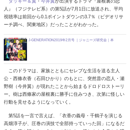
タッキー＆翼
・
今井翼
が出演するドラマ『屋根裏の恋
人』（フジテレビ系）の第5話が7月1日に放送され、平均
視聴率は前回から0.1ポイントダウンの3.7％（ビデオリサ
ーチ調べ、関東地区）だったことがわかった。
J-GENERATION2019年2月号 ｜ジャニーズ研究会｜本
このドラマは、家族とともにセレブな生活を送る主人
公・西條衣香（石田ひかり）のもとに、突然昔の恋人・瀬
野樹（今井翼）が現れたことから始まるドロドロストーリ
ー。樹は西條家の屋根裏に勝手に住みつき、次第に怪しい
行動を見せるようになっていく。
第5話を一言で言えば、「衣香の義母・千鶴子を演じる
高畑淳子が、圧巻の演技で全部持っていった回」になるだ