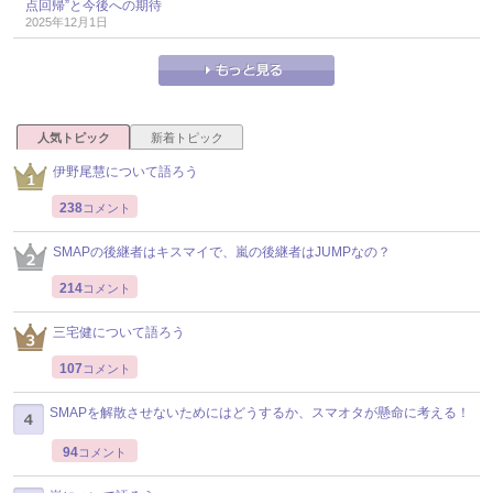
点回帰”と今後への期待
2025年12月1日
人気トピック
新着トピック
伊野尾慧について語ろう
238
コメント
SMAPの後継者はキスマイで、嵐の後継者はJUMPなの？
214
コメント
三宅健について語ろう
107
コメント
SMAPを解散させないためにはどうするか、スマオタが懸命に考える！
94
コメント