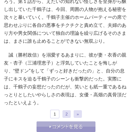
ろう。第１話から、えたいの知れない怪しさを全身から醸
し出していた千鶴子は、今回、周囲の人物が抱える秘密を
次々と暴いていく。千鶴子主催のホームパーティーの席で
思わせぶりに各自の悪事をチクチクと責め立て、夫婦のあ
り方や男女関係について独自の理論を繰り広げるそのさま
は、まさに誰も止めることができない無双ぶり。
誠（勝村政信）を溺愛するあまりに、彼が妻・衣香の親
友・杏子（三浦理恵子）と浮気していたことを悔しが
り、“壁ドン”をして「ずっと好きだったの」と、自分の息
子にキスを迫る千鶴子のシーンも衝撃的だった。実際に
は、千鶴子の妄想だったのだが、笑いとも紙一重であるね
っとりとしたいやらしさの表現は、女優・高畑の真骨頂だ
ったといえよう。
1
2
»