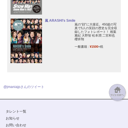
嵐 ARASHI’s Smile
嵐の“顔”に大接近。450超の写
真で5人の笑顔の歴史を完全収
録したフォトレポート！ 相葉
雅紀 大野智 松本潤 二宮和也
櫻井翔
一般書籍 :
¥1500
+税
@jmaniajpさんのツイート
タレント一覧
お知らせ
お問い合わせ