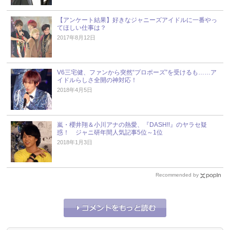
【アンケート結果】好きなジャニーズアイドルに一番やっ
てほしい仕事は？
2017年8月12日
V6三宅健、ファンから突然“プロポーズ”を受けるも……ア
イドルらしさ全開の神対応！
2018年4月5日
嵐・櫻井翔＆小川アナの熱愛、『DASH!!』のヤラセ疑
惑！ ジャニ研年間人気記事5位～1位
2018年1月3日
Recommended by