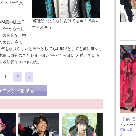
7のメンバー全員
裕翔だったらなにあげても全力で喜ん
の24歳の誕生日
でくれそう
ンバーから一足
いの言葉が。中
ために、今で
1年を頑張らないと自分としてもJUMPとしても前に進めな
中島は自分のことをまだまだ“子どもっぽい”と感じている
ある好青年そのものだ。
1
2
»
Hey! 
メンバー
有岡大貴
介