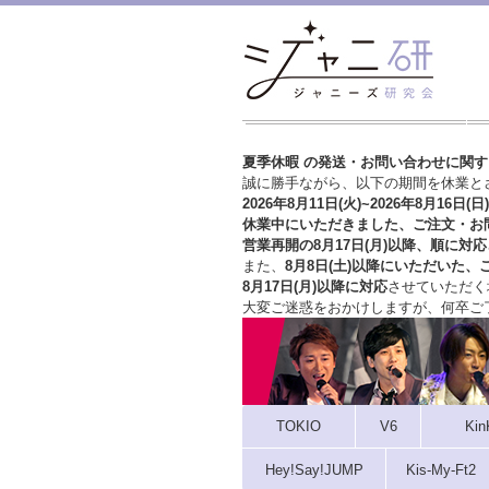
夏季休暇 の発送・お問い合わせに関
誠に勝手ながら、以下の期間を休業と
2026年8月11日(火)~2026年8月16日(日)
休業中にいただきました、ご注文・お
営業再開の8月17日(月)以降、順に対応
また、
8月8日(土)以降にいただいた、
8月17日(月)以降に対応
させていただく
大変ご迷惑をおかけしますが、
何卒ご
TOKIO
V6
Kin
Hey!Say!JUMP
Kis-My-Ft2