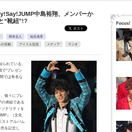
y!Say!JUMP中島裕翔、メンバーか
“靴紐”!?
Focus!
介
岡本圭人
知念侑李
ルの言動
アイドル交流
メディア
ラジオ
知られている、
員で“プレゼン
の間では有名な
も、個々にプレ
Pの弟組である
パーソナリティを
 JUMP』（文化
のベストアルバム
O』の発売を記念し