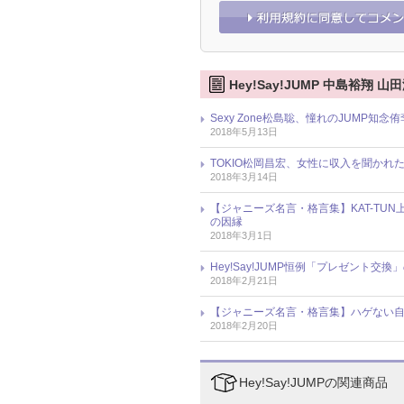
Hey!Say!JUMP 中島裕翔
Sexy Zone松島聡、憧れのJUMP
2018年5月13日
TOKIO松岡昌宏、女性に収入を聞か
2018年3月14日
【ジャニーズ名言・格言集】KAT-TUN上
の因縁
2018年3月1日
Hey!Say!JUMP恒例「プレゼン
2018年2月21日
【ジャニーズ名言・格言集】ハゲない自
2018年2月20日
Hey!Say!JUMPの関連商品