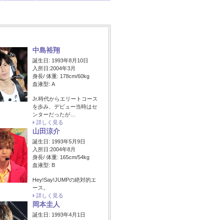
中島裕翔
誕生日: 1993年8月10日
入所日:2004年3月
身長/ 体重: 178cm/60kg
血液型: A
Jr.時代からエリートコース
を歩み、デビュー当時はセ
ンターだったが…
詳しく見る
山田涼介
誕生日: 1993年5月9日
入所日:2004年8月
身長/ 体重: 165cm/54kg
血液型: B
Hey!Say!JUMPの絶対的エ
ース。
詳しく見る
岡本圭人
誕生日: 1993年4月1日