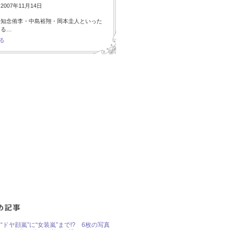
007年11月14日
・知念侑李・中島裕翔・岡本圭人といった
ある…
る
“ドヤ顔嵐”に“女装嵐”まで!? 6枚の写真