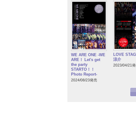
LOVE STA
WE ARE ONE -WE
涼介
ARE！ Let's get
the party
2023/04/21
STARTO！！
Photo Report-
2024/08/23発売