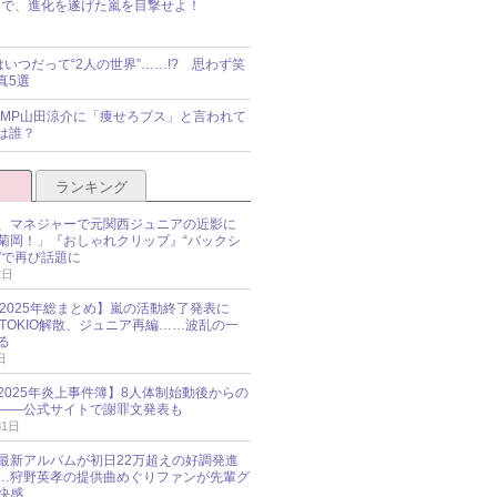
で、進化を遂げた嵐を目撃せよ！
idsはいつだって“2人の世界”……!? 思わず笑
真5選
y!JUMP山田涼介に「痩せろブス」と言われて
は誰？
ランキング
、マネジャーで元関西ジュニアの近影に
菊岡！」『おしゃれクリップ』“バックシ
”で再び話題に
2日
O 2025年総まとめ】嵐の活動終了発表に
N、TOKIO解散、ジュニア再編……波乱の一
る
日
esz 2025年炎上事件簿】8人体制始動後からの
――公式サイトで謝罪文発表も
31日
最新アルバムが初日22万超えの好調発進
…狩野英孝の提供曲めぐりファンが先輩グ
快感