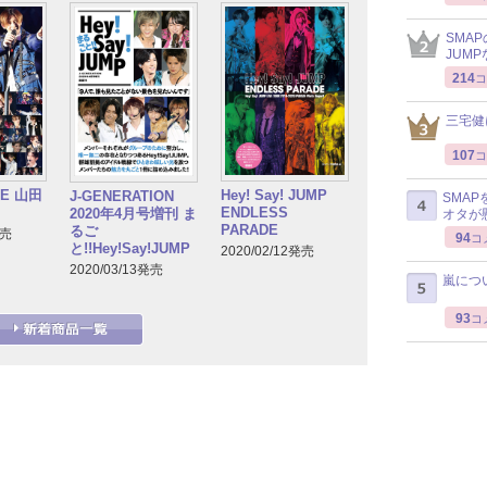
SMA
JUM
214
コ
三宅健
107
コ
GE 山田
Hey! Say! JUMP
J-GENERATION
SMA
ENDLESS
2020年4月号増刊 ま
オタが
PARADE
るご
発売
94
コ
と!!Hey!Say!JUMP
2020/02/12発売
2020/03/13発売
嵐につ
93
コ