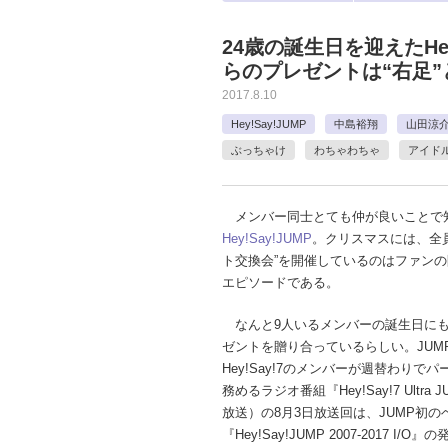
24歳の誕生日を迎えたHe
らのプレゼントは“右足”と
2017.8.10
Hey!Say!JUMP
中島裕翔
山田涼
ぶっちゃけ
わちゃわちゃ
アイド
メンバー同士とても仲が良いことで
Hey!Say!JUMP
。クリスマスには、全
ト交換会”を開催しているのはファン
エピソードである。
なんと9人いるメンバーの誕生日に
ゼントを贈り合っているらしい。JUM
Hey!Say!7のメンバーが週替わりで
務めるラジオ番組『Hey!Say!7 Ultra
放送）の8月3日放送回は、JUMP初
『Hey!Say!JUMP 2007-2017 I/