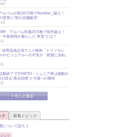
28日
新アルバムが初日5万枚でNumber_i超え！
の背景に“初の店舗販売”
21日
y!JUMP、アルバム初週20万枚で前作超え！
・中島裕翔が漏らした“本音”とは？
7日
oup・佐野晶哉主演アニメ映画『トリツカレ
ルやビジュアルへの不安が「絶賛に反転」
3日
活動終了でSTARTO・ジュニア界は激動の
識者が語る“原点回帰”と今後への期待
1日
ック
新着トピック
慧について語ろう
メント