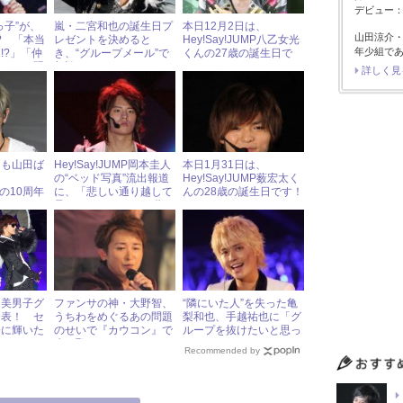
デビュー：2
っ子”が、
嵐・二宮和也の誕生日プ
本日12月2日は、
山田涼介
? 「本当
レゼントを決めると
Hey!Say!JUMP八乙女光
年少組で
!?」「仲
き、“グループメール”で
くんの27歳の誕生日で
とファン騒
相談してた!? Sexy
す！
詳しく見
Zoneが裏話を明かす
ても山田ば
Hey!Say!JUMP岡本圭人
本日1月31日は、
の“ベッド写真”流出報道
Hey!Say!JUMP薮宏太く
MPの10周年
に、「悲しい通り越して
んの28歳の誕生日です！
ファンから
呆れる」とファンが嘆く
ワケ
ワケ
『美男子グ
ファンサの神・大野智、
“隣にいた人”を失った亀
発表！ セ
うちわをめぐるあの問題
梨和也、手越祐也に「グ
子に輝いた
のせいで『カウコン』で
ループを抜けたいと思っ
赤っ恥！
たことは？」
Recommended by