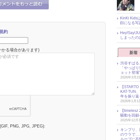
KinKi K
顔になる写
規約
Hey!Sa
しまったの
かかる場合があります)
新着
渋谷すばる
「やっぱり
ョット登場
2026年3月2
【START
KAT-TU
年を振り返
2026年1月1
【timel
騒動を回顧
2025年12月
 (GIF, PNG, JPG, JPEG):
キンプリ、
のウラで…
ループに不