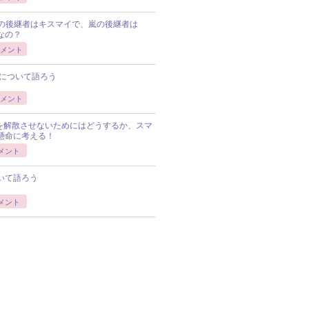
Pの後継者はキスマイで、嵐の後継者は
Pなの？
メント
について語ろう
メント
Pを解散させないためにはどうするか、スマ
懸命に考える！
メント
いて語ろう
メント