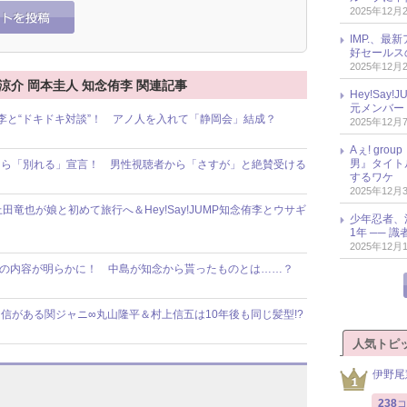
2025年12月
IMP.、最
好セールス
2025年12月
 山田涼介 岡本圭人 知念侑李 関連記事
Hey!Sa
元メンバー
知念侑李と“ドキドキ対談”！ アノ人を入れて「静岡会」結成？
2025年12月
Aぇ! gr
男』タイト
れたら「別れる」宣言！ 男性視聴者から「さすが」と絶賛受ける
するワケ
2025年12月
田竜也が娘と初めて旅行へ＆Hey!Say!JUMP知念侑李とウサギ
少年忍者、
1年 ── 
2025年12月
ト交換」の内容が明らかに！ 中島が知念から貰ったものとは……？
信がある関ジャニ∞丸山隆平＆村上信五は10年後も同じ髪型!?
人気トピ
伊野尾
238
コ