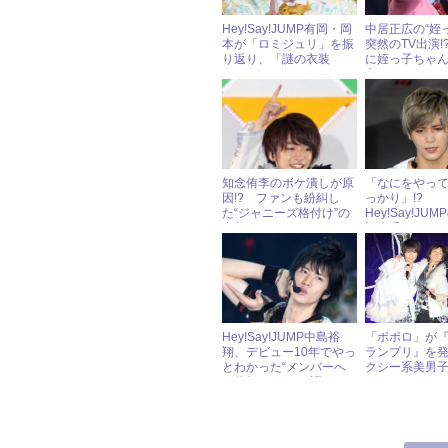
Hey!Say!JUMP有岡・岡
中居正広の“姪
本が「ロミジュリ」を振
突然のTV出演!
り返り、「謎の衣装
に姪っ子ちゃん
ね」！
良さそう！」
然
知念侑李のボケ潰しが原
「なにをやっ
因!? ファンも紛糾し
っかり」!?
た“ジャニーズ格付け”の
Hey!Say!JU
真相
記念番組が、
大不評だった
Hey!Say!JUMP中島裕
「ポポロ」が
翔、デビュー10年でやっ
ランプリ』を
とわかった“メンバーへ
クシー系美男
の信頼”について語る
のは？