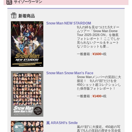
サイゾーウーマン
新着商品
Snow Man NEW STARDOM
9人の絆を見せつけた5大ドー
ムツアー「Snow Man Dome
Tour 2025-2026 ON」を徹底
フォトレポート！ ここでしか
見られないクール＆キュート
なソロショットも要...
一般書籍 :
¥1600
+税
Snow Man Snow Man's Face
Snow Manメンバーの笑顔に大
接近！ 9人の“顔”だけを全
450ショット超コレクションし
た保存版フォトレポート！
一般書籍 :
¥1400
+税
嵐 ARASHI’s Smile
嵐の“顔”に大接近。450超の写
真で5人の笑顔の歴史を完全収