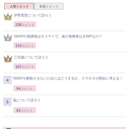
人気トピック
新着トピック
伊野尾慧について語ろう
238
コメント
SMAPの後継者はキスマイで、嵐の後継者はJUMPなの？
214
コメント
三宅健について語ろう
107
コメント
SMAPを解散させないためにはどうするか、スマオタが懸命に考える！
94
コメント
嵐について語ろう
93
コメント