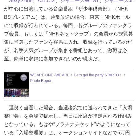
Sexy Zone
、
A.B.C-Z
、
ジャニーズWEST
、
ジャニーズJr.
が中心に出演している音楽番組『ザ少年倶楽部』（NHK
BSプレミアム）は、通常放送の場合、東京・NHKホール
にて収録が行われている。毎回、各グループのファンクラ
ブ会員、もしくは「NHKネットクラブ」の会員から観覧募
集に当選したファンを客席に入れ、収録を行っているのだ
が、若手人気グループが集まる番組とあって、激戦は必
至。簡単に収録に参加できないのが現状だ。
WE ARE ONE -WE ARE！ Let's get the party STARTO！！
Photo Report-
運良く当選した場合、当選者宛てに送られてきた「入場
整理券」を会場で提示し、当日に座席が指定される仕組み
となっている。もはや“プラチナチケット”のようになって
いる「入場整理券」は、オークションサイトなどで5万円