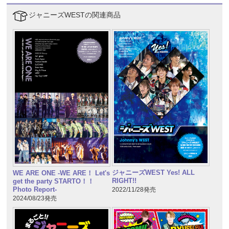
ジャニーズWESTの関連商品
ジャニーズWEST Yes! ALL
WE ARE ONE -WE ARE！ Let's
RIGHT!!
get the party STARTO！！
Photo Report-
2022/11/28発売
2024/08/23発売