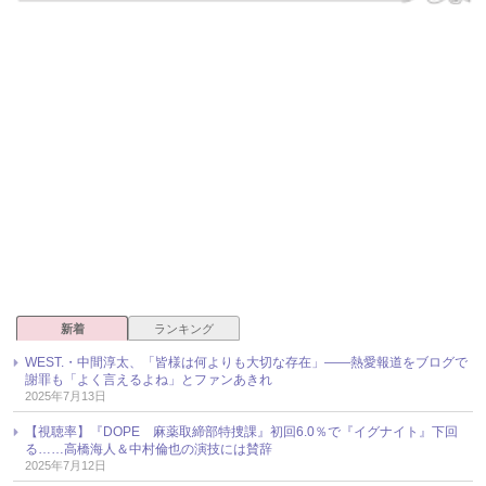
新着
ランキング
WEST.・中間淳太、「皆様は何よりも大切な存在」――熱愛報道をブログで
謝罪も「よく言えるよね」とファンあきれ
2025年7月13日
【視聴率】『DOPE 麻薬取締部特捜課』初回6.0％で『イグナイト』下回
る……高橋海人＆中村倫也の演技には賛辞
2025年7月12日