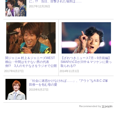
に」!? 当日、目撃された場所は……
2017年12月26日
関ジャニ∞ 村上＆ジャニーズWEST
【ざわつきニュース7月～9月前編】
桐山・中間はモテない男の代表
SMAPのCDが川中＆マツケンに乗っ
例!? 3人のモテなさをラジオで公開
取られる!?
判定！
2017年6月27日
2014年11月1日
「社会に迷惑かけなければ……」、“アウト”なA.B.C-Z塚
田僚一を包む母の愛
2015年6月27日
Recommended by