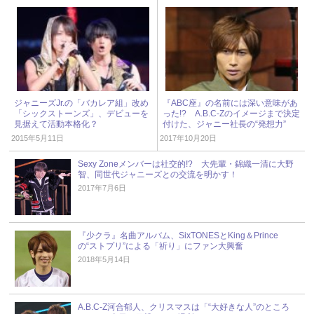
ジャニーズJr.の「バカレア組」改め
『ABC座』の名前には深い意味があ
「シックストーンズ」、デビューを
った!? A.B.C-Zのイメージまで決定
見据えて活動本格化？
付けた、ジャニー社長の“発想力”
2015年5月11日
2017年10月20日
Sexy Zoneメンバーは社交的!? 大先輩・錦織一清に大野
智、同世代ジャニーズとの交流を明かす！
2017年7月6日
『少クラ』名曲アルバム、SixTONESとKing＆Prince
の“ストプリ”による「祈り」にファン大興奮
2018年5月14日
A.B.C-Z河合郁人、クリスマスは「“大好きな人”のところ