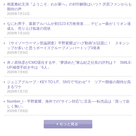
相葉雅紀主演『ようこそ、わが家へ』の封印解除はいつ？ 沢尻ファンからも
期待の声
2025年7月11日
なにわ男子、最新アルバムが初日23.6万枚発進……デビュー曲がミリオン達
成も、売り上げ低迷の現状
2025年7月10日
《サイゾーウーマン世論調査》平野紫耀は“ハグ動画”が話題に！ スキンシ
ップが多いと思うボーイズグループメンバートップ3発表
2025年7月9日
井ノ原快彦がCMO退任する中、“夢諦めた”東山紀之社長の評判は？ SMILE-
UP.補償手続き中は「6人」
2025年7月8日
ジュニアグループ・KEY TO LIT、SNSで“匂わせ”？ ツアー開催の期待が高
まるワケ
2025年7月7日
Number_i・平野紫耀、海外での“サイン対応”に言及──転売品は「買って欲
しく無い」
2025年7月6日