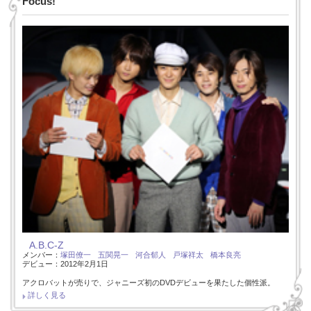
Focus!
A.B.C-Z
メンバー：
塚田僚一
五関晃一
河合郁人
戸塚祥太
橋本良亮
デビュー：2012年2月1日
アクロバットが売りで、ジャニーズ初のDVDデビューを果たした個性派。
詳しく見る