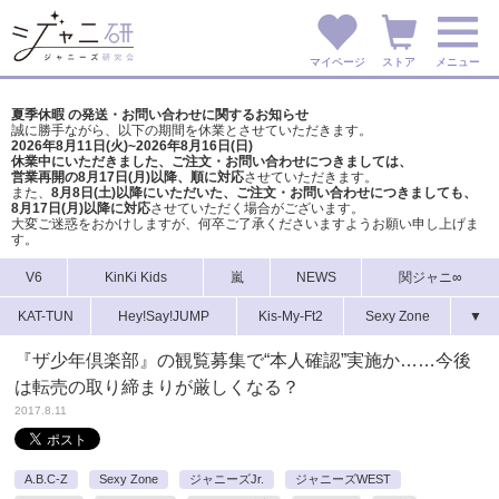
マイページ
ストア
メニュー
夏季休暇 の発送・お問い合わせに関するお知らせ
誠に勝手ながら、以下の期間を休業とさせていただきます。
2026年8月11日(火)~2026年8月16日(日)
休業中にいただきました、ご注文・お問い合わせにつきましては、
営業再開の8月17日(月)以降、順に対応
させていただきます。
また、
8月8日(土)以降にいただいた、ご注文・
お問い合わせにつきましても、
8月17日(月)以降に対応
させていただく場合がございます。
大変ご迷惑をおかけしますが、
何卒ご了承くださいますようお願い申し上げま
す。
V6
KinKi Kids
嵐
NEWS
関ジャニ∞
KAT-TUN
Hey!Say!JUMP
Kis-My-Ft2
Sexy Zone
▼
『ザ少年倶楽部』の観覧募集で“本人確認”実施か……今後
は転売の取り締まりが厳しくなる？
2017.8.11
A.B.C-Z
Sexy Zone
ジャニーズJr.
ジャニーズWEST