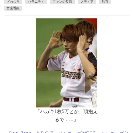
ざわつき
バラエティ
ファンの反応
メディア
歓喜
音楽番組
「ハガキ1枚5万とか、頭抱え
るで……」