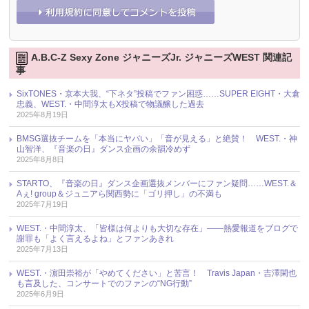
A.B.C-Z Sexy Zone ジャニーズJr. ジャニーズWEST 関連記
事
SixTONES・京本大我、“下ネタ”投稿でファン困惑……SUPER EIGHT・大倉
忠義、WEST.・中間淳太もX投稿で物議醸した過去
2025年8月19日
BMSG選抜チームを「本当にヤバい」「音が見える」と絶賛！ WEST.・神
山智洋、『音楽の日』ダンス企画の余韻冷めず
2025年8月8日
STARTO、『音楽の日』ダンス企画選抜メンバーにファン疑問……WEST.＆
Aぇ! group＆ジュニアら関西勢に「ゴリ押し」の不満も
2025年7月19日
WEST.・中間淳太、「皆様は何よりも大切な存在」――熱愛報道をブログで
謝罪も「よく言えるよね」とファンあきれ
2025年7月13日
WEST.・濵田崇裕が「やめてください」と苦言！ Travis Japan・吉澤閑也
も言及した、コンサートでのファンの“NG行動”
2025年6月9日