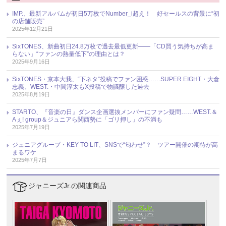
IMP.、最新アルバムが初日5万枚でNumber_i超え！ 好セールスの背景に“初
の店舗販売”
2025年12月21日
SixTONES、新曲初日24.8万枚で過去最低更新――「CD買う気持ちが高ま
らない」“ファンの熱量低下”の理由とは？
2025年9月16日
SixTONES・京本大我、“下ネタ”投稿でファン困惑……SUPER EIGHT・大倉
忠義、WEST.・中間淳太もX投稿で物議醸した過去
2025年8月19日
STARTO、『音楽の日』ダンス企画選抜メンバーにファン疑問……WEST.＆
Aぇ! group＆ジュニアら関西勢に「ゴリ押し」の不満も
2025年7月19日
ジュニアグループ・KEY TO LIT、SNSで“匂わせ”？ ツアー開催の期待が高
まるワケ
2025年7月7日
ジャニーズJr.の関連商品