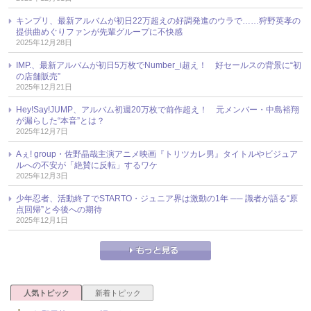
キンプリ、最新アルバムが初日22万超えの好調発進のウラで……狩野英孝の
提供曲めぐりファンが先輩グループに不快感
2025年12月28日
IMP.、最新アルバムが初日5万枚でNumber_i超え！ 好セールスの背景に“初
の店舗販売”
2025年12月21日
Hey!Say!JUMP、アルバム初週20万枚で前作超え！ 元メンバー・中島裕翔
が漏らした“本音”とは？
2025年12月7日
Aぇ! group・佐野晶哉主演アニメ映画『トリツカレ男』タイトルやビジュア
ルへの不安が「絶賛に反転」するワケ
2025年12月3日
少年忍者、活動終了でSTARTO・ジュニア界は激動の1年 ── 識者が語る“原
点回帰”と今後への期待
2025年12月1日
人気トピック
新着トピック