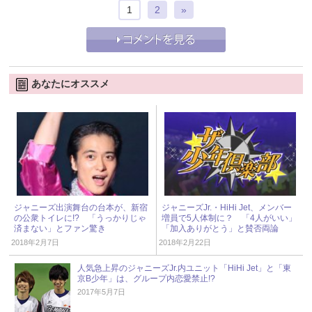
1
2
»
あなたにオススメ
ジャニーズ出演舞台の台本が、新宿
ジャニーズJr.・HiHi Jet、メンバー
の公衆トイレに!? 「うっかりじゃ
増員で5人体制に？ 「4人がいい」
済まない」とファン驚き
「加入ありがとう」と賛否両論
2018年2月7日
2018年2月22日
人気急上昇のジャニーズJr.内ユニット「HiHi Jet」と「東
京B少年」は、グループ内恋愛禁止!?
2017年5月7日