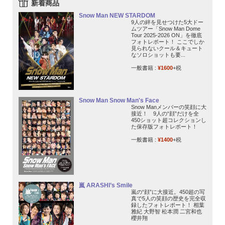
新着商品
Snow Man NEW STARDOM
9人の絆を見せつけた5大ドー
ムツアー「Snow Man Dome
Tour 2025-2026 ON」を徹底
フォトレポート！ ここでしか
見られないクール＆キュート
なソロショットも要...
一般書籍 :
¥1600
+税
Snow Man Snow Man's Face
Snow Manメンバーの笑顔に大
接近！ 9人の“顔”だけを全
450ショット超コレクションし
た保存版フォトレポート！
一般書籍 :
¥1400
+税
嵐 ARASHI’s Smile
嵐の“顔”に大接近。450超の写
真で5人の笑顔の歴史を完全収
録したフォトレポート！ 相葉
雅紀 大野智 松本潤 二宮和也
櫻井翔