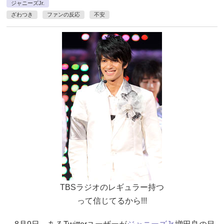
ジャニーズJr.
ざわつき
ファンの反応
不安
TBSラジオのレギュラー持つ
って信じてるから!!!