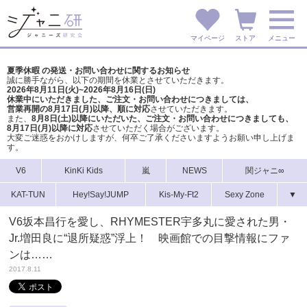
マイページ
ストア
メニュー
夏季休暇 の発送・お問い合わせに関するお知らせ
誠に勝手ながら、以下の期間を休業とさせていただきます。
2026年8月11日(火)~2026年8月16日(日)
休業中にいただきました、ご注文・お問い合わせにつきましては、
営業再開の8月17日(月)以降、順に対応
させていただきます。
また、
8月8日(土)以降にいただいた、ご注文・
お問い合わせにつきましても、
8月17日(月)以降に対応
させていただく場合がございます。
大変ご迷惑をおかけしますが、
何卒ご了承くださいますようお願い申し上げま
す。
V6
KinKi Kids
嵐
NEWS
関ジャニ∞
KAT-TUN
Hey!Say!JUMP
Kis-My-Ft2
Sexy Zone
▼
V6坂本昌行を愛し、RHYMESTER宇多丸に愛された男・
Jr.増田良に“退所疑惑”浮上！ 映画館での目撃情報にファ
ンは……
2017.8.11