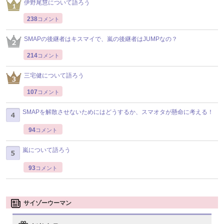
伊野尾慧について語ろう
238
コメント
SMAPの後継者はキスマイで、嵐の後継者はJUMPなの？
214
コメント
三宅健について語ろう
107
コメント
SMAPを解散させないためにはどうするか、スマオタが懸命に考える！
94
コメント
嵐について語ろう
93
コメント
サイゾーウーマン