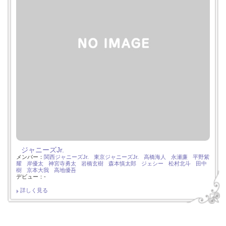
ジャニーズJr.
メンバー：
関西ジャニーズJr.
東京ジャニーズJr.
高橋海人
永瀬廉
平野紫
耀
岸優太
神宮寺勇太
岩橋玄樹
森本慎太郎
ジェシー
松村北斗
田中
樹
京本大我
高地優吾
デビュー：-
詳しく見る