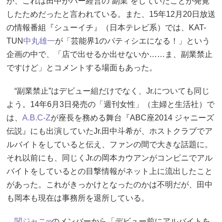
が、これは田中がバー経営の“副業”をしていたことが発覚
したためだったと言われている。また、15年12月20日放送
の情報番組『シューイチ』（日本テレビ系）では、KAT-
TUN
中丸雄一
が「芸能界1のパティシエになる！」という
企画の中で、「店で出せるか出せないか……ま、副業禁止
ですけど」とコメントする場面もあった。
“副業禁止”はデビュー組だけでなく、Jr.についても同じ
よう。14年6月3日発売の「週刊女性」（主婦と生活社）で
は、
A.B.C-Z
が座長を務める舞台『ABC座2014 ジャニーズ
伝説』にも出演していたJr.田中斗希が、ホストクラブでア
ルバイトをしていると伝え、ファンの間で大きな話題に。
それ以前にも、同じくJr.の岡本カウアンがコンビニでアル
バイトをしているとの目撃情報がネット上に流出したこと
があった。これがきっかけとなったのかは不明だが、田中
も岡本も現在は事務所を退所している。
関ジャニ∞
のメンバーから「デビュー前にアルバイトを