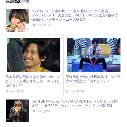
SixTONES・京本大我、“下ネタ”投稿でファン困惑……
SUPER EIGHT・大倉忠義、WEST.・中間淳太もX投稿で
物議醸した過去 « ジャニーズ研究会
2025年8月19日
坂本昌行の男前すぎる頭ポンポンエ
実は天然ボケのV6坂本昌行、豚バラ
ピソードが明かされるも、やっぱり
大根の感想は「瑞々しい」!?
昭和臭い!?
2017年3月12日
2015年7月25日
KAT-TUN中丸出演『女心がわかる男わからない男』は最
終回！ 6月29日（金）ジャニーズアイドル出演情報
2018年6月28日