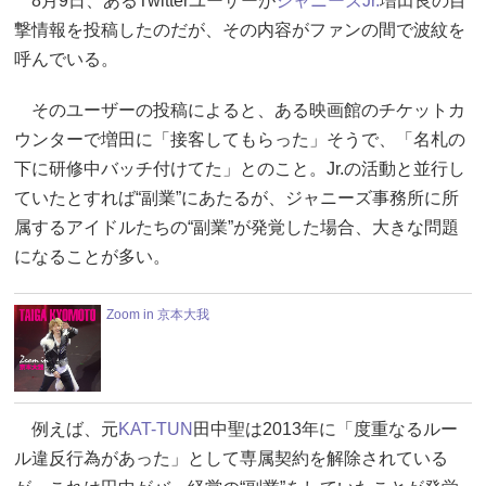
8月9日、あるTwitterユーザーが
ジャニーズJr.
増田良の目
撃情報を投稿したのだが、その内容がファンの間で波紋を
呼んでいる。
そのユーザーの投稿によると、ある映画館のチケットカ
ウンターで増田に「接客してもらった」そうで、「名札の
下に研修中バッチ付けてた」とのこと。Jr.の活動と並行し
ていたとすれば“副業”にあたるが、ジャニーズ事務所に所
属するアイドルたちの“副業”が発覚した場合、大きな問題
になることが多い。
Zoom in 京本大我
例えば、元
KAT-TUN
田中聖は2013年に「度重なるルー
ル違反行為があった」として専属契約を解除されている