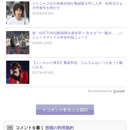
ジャニーズJr.の岩橋玄樹が亜細亜大学に入学、松村北斗も
大学進学を明かす
2015年4月25日
祝・KAT-TUN活動再開＆新年早々“女ネタ”で一騒ぎ……ジ
ャニーズアイドル年末年始ニュース
2018年1月5日
【ぶっちゃけ発言】亀梨和也「ちんちんはいつも会うと触
られる」
2017年4月19日
Recommended by
コメントを書く
投稿の利用規約