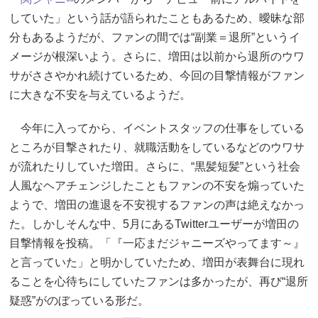
していた」という話が語られたこともあるため、曖昧な部
分もあるようだが、ファンの間では“副業＝退所”というイ
メージが根深いよう。さらに、増田は以前から退所のウワ
サがささやかれ続けているため、今回の目撃情報がファン
に大きな不安を与えているようだ。
今年に入ってから、イベントスタッフの仕事をしている
ところが目撃されたり、就職活動をしているなどのウワサ
が流れたりしていた増田。さらに、“黒髪短髪”という社会
人風なヘアチェンジしたこともファンの不安を煽っていた
ようで、増田の進退を不安視するファンの声は絶えなかっ
た。しかしそんな中、5月にあるTwitterユーザーが増田の
目撃情報を投稿。「『一応まだジャニーズやってます～』
と言っていた」と明かしていたため、増田が表舞台に現れ
ることを心待ちにしていたファンは多かったが、再び“退所
疑惑”がのぼっている形だ。