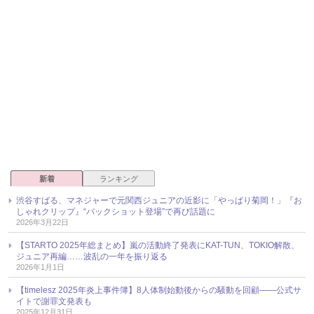
新着
ランキング
渋谷すばる、マネジャーで元関西ジュニアの近影に「やっぱり菊岡！」『お
しゃれクリップ』“バックショット登場”で再び話題に
2026年3月22日
【STARTO 2025年総まとめ】嵐の活動終了発表にKAT-TUN、TOKIO解散、
ジュニア再編……波乱の一年を振り返る
2026年1月1日
【timelesz 2025年炎上事件簿】8人体制始動後からの騒動を回顧――公式サ
イトで謝罪文発表も
2025年12月31日