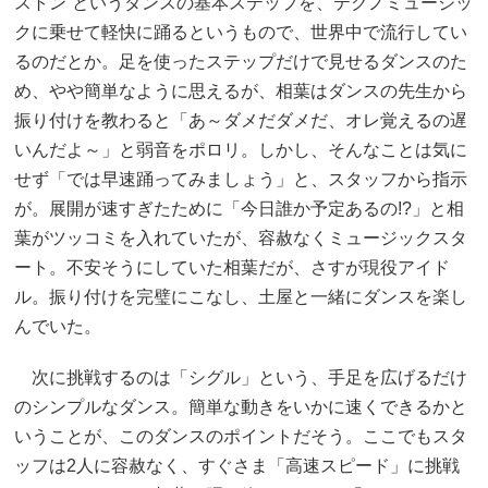
ストン”というダンスの基本ステップを、テクノミュージッ
クに乗せて軽快に踊るというもので、世界中で流行してい
るのだとか。足を使ったステップだけで見せるダンスのた
め、やや簡単なように思えるが、相葉はダンスの先生から
振り付けを教わると「あ～ダメだダメだ、オレ覚えるの遅
いんだよ～」と弱音をポロリ。しかし、そんなことは気に
せず「では早速踊ってみましょう」と、スタッフから指示
が。展開が速すぎたために「今日誰か予定あるの!?」と相
葉がツッコミを入れていたが、容赦なくミュージックスタ
ート。不安そうにしていた相葉だが、さすが現役アイド
ル。振り付けを完璧にこなし、土屋と一緒にダンスを楽し
んでいた。
次に挑戦するのは「シグル」という、手足を広げるだけ
のシンプルなダンス。簡単な動きをいかに速くできるかと
いうことが、このダンスのポイントだそう。ここでもスタ
ッフは2人に容赦なく、すぐさま「高速スピード」に挑戦