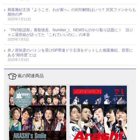
相葉雅紀主演『ようこそ、わが家へ』の封印解除はいつ？ 沢尻ファンからも
期待の声
2025年7月11日
『FNS歌謡祭』香取慎吾、Number_i、NEWSらのやり取り話題に！ 旧ジ
ャニ退所組が語ってた「これでいいのに」の本音
2025年7月5日
井ノ原快彦のバトンを受けGP帯連ドラ主演をゲットした相葉雅紀、背景に
ある“期待度”とは
2025年7月3日
嵐の関連商品