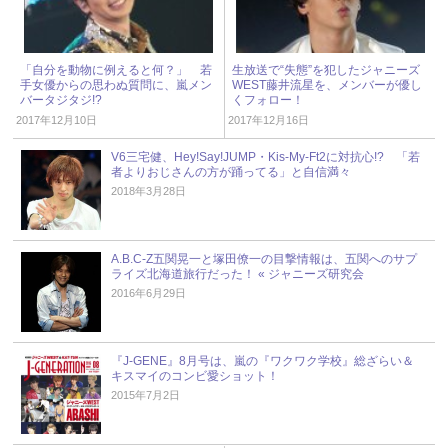
「自分を動物に例えると何？」 若
生放送で“失態”を犯したジャニーズ
手女優からの思わぬ質問に、嵐メン
WEST藤井流星を、メンバーが優し
バータジタジ!?
くフォロー！
2017年12月10日
2017年12月16日
V6三宅健、Hey!Say!JUMP・Kis-My-Ft2に対抗心!? 「若
者よりおじさんの方が踊ってる」と自信満々
2018年3月28日
A.B.C-Z五関晃一と塚田僚一の目撃情報は、五関へのサプ
ライズ北海道旅行だった！ « ジャニーズ研究会
2016年6月29日
『J-GENE』8月号は、嵐の『ワクワク学校』総ざらい＆
キスマイのコンビ愛ショット！
2015年7月2日