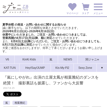
マイページ
ストア
メニュー
夏季休暇 の発送・お問い合わせに関するお知らせ
誠に勝手ながら、以下の期間を休業とさせていただきます。
2026年8月11日(火)~2026年8月16日(日)
休業中にいただきました、ご注文・お問い合わせにつきましては、
営業再開の8月17日(月)以降、順に対応
させていただきます。
また、
8月8日(土)以降にいただいた、ご注文・
お問い合わせにつきましても、
8月17日(月)以降に対応
させていただく場合がございます。
大変ご迷惑をおかけしますが、
何卒ご了承くださいますようお願い申し上げま
す。
V6
KinKi Kids
嵐
NEWS
関ジャニ∞
KAT-TUN
Hey!Say!JUMP
Kis-My-Ft2
Sexy Zone
▼
『嵐にしやがれ』出演の土屋太鳳が相葉雅紀のダンスを
絶賛！ 撮影裏話も披露し、ファンから大反響
2017.8.15
嵐
相葉雅紀