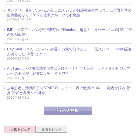
2025年12月31日
キンプリ、最新アルバムが初日22万超えの好調発進のウラで……狩野英孝の
提供曲めぐりファンが先輩グループに不快感
2025年12月28日
IMP.、最新アルバムが初日5万枚でNumber_i超え！ 好セールスの背景に“初
の店舗販売”
2025年12月21日
Hey!Say!JUMP、アルバム初週20万枚で前作超え！ 元メンバー・中島裕翔
が漏らした“本音”とは？
2025年12月7日
Aぇ! group・佐野晶哉主演アニメ映画『トリツカレ男』タイトルやビジュア
ルへの不安が「絶賛に反転」するワケ
2025年12月3日
少年忍者、活動終了でSTARTO・ジュニア界は激動の1年 ── 識者が語る“原
点回帰”と今後への期待
2025年12月1日
人気トピック
新着トピック