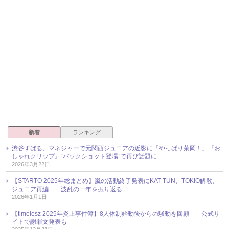
新着
ランキング
渋谷すばる、マネジャーで元関西ジュニアの近影に「やっぱり菊岡！」『お
しゃれクリップ』“バックショット登場”で再び話題に
2026年3月22日
【STARTO 2025年総まとめ】嵐の活動終了発表にKAT-TUN、TOKIO解散、
ジュニア再編……波乱の一年を振り返る
2026年1月1日
【timelesz 2025年炎上事件簿】8人体制始動後からの騒動を回顧――公式サ
イトで謝罪文発表も