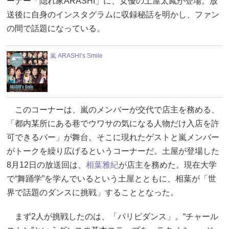
ーナー「隠れ家ARASHI」に、女優の土屋太鳳が登場。放
送後に自身のインスタグラムに収録秘話を明かし、ファン
の間で話題になっている。
嵐 ARASHI’s Smile
このコーナーは、嵐のメンバーが交代で店主を務める、
「都内某所にある巷でウワサの気になる人物だけ入店を許
可できるバー」が舞台。そこに現れたゲストと嵐メンバー
がトークを繰り広げるというコーナーだ。土屋が登場した
8月12日の放送回は、
相葉雅紀
が店主を務めた。現在大学
で“舞踊学”を学んでいるという土屋とともに、相葉が「世
界で話題のダンスに挑戦」することとなった。
まず2人が挑戦したのは、「パリピダンス」。“チャール