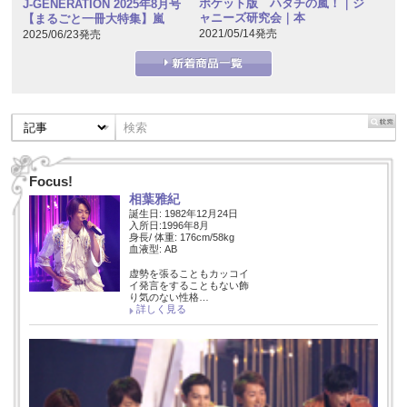
ポケット版 ハタチの嵐！｜ジ
J-GENERATION 2025年8月号
ャニーズ研究会｜本
【まるごと一冊大特集】嵐
2021/05/14発売
2025/06/23発売
Focus!
相葉雅紀
誕生日: 1982年12月24日
入所日:1996年8月
身長/ 体重: 176cm/58kg
血液型: AB
虚勢を張ることもカッコイ
イ発言をすることもない飾
り気のない性格…
詳しく見る