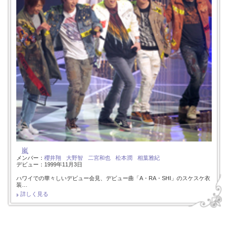
嵐
メンバー：
櫻井翔
大野智
二宮和也
松本潤
相葉雅紀
デビュー：1999年11月3日
ハワイでの華々しいデビュー会見、デビュー曲「A・RA・SHI」のスケスケ衣
装…
詳しく見る