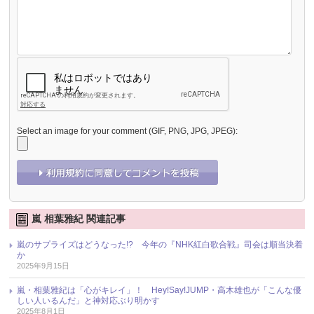
Select an image for your comment (GIF, PNG, JPG, JPEG):
嵐 相葉雅紀 関連記事
嵐のサプライズはどうなった!? 今年の『NHK紅白歌合戦』司会は順当決着
か
2025年9月15日
嵐・相葉雅紀は「心がキレイ」！ Hey!Say!JUMP・高木雄也が「こんな優
しい人いるんだ」と神対応ぶり明かす
2025年8月1日