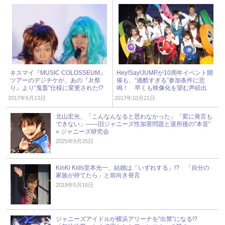
キスマイ『MUSIC COLOSSEUM』
Hey!Say!JUMPが10周年イベント開
ツアーのデジチケが、あの『Jr.祭
催も、“過酷すぎる”参加条件に悲
り』より“鬼畜”仕様に変更された!?
鳴！ 早くも映像化を望む声続出
2017年5月13日
2017年10月21日
北山宏光、「こんなんなると思わなかった」「変に発言も
できない」――旧ジャニーズ性加害問題と退所後の“本音”
« ジャニーズ研究会
2025年9月25日
KinKi Kids堂本光一、結婚は「いずれする」!? 「自分の
家族が持てたら」と前向き発言
2018年5月16日
ジャニーズアイドルが横浜アリーナを“出禁”になる!?