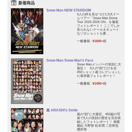
新着商品
Snow Man NEW STARDOM
9人の絆を見せつけた5大ドー
ムツアー「Snow Man Dome
Tour 2025-2026 ON」を徹底
フォトレポート！ ここでしか
見られないクール＆キュート
なソロショットも要...
一般書籍 :
¥1600
+税
Snow Man Snow Man's Face
Snow Manメンバーの笑顔に大
接近！ 9人の“顔”だけを全
450ショット超コレクションし
た保存版フォトレポート！
一般書籍 :
¥1400
+税
嵐 ARASHI’s Smile
嵐の“顔”に大接近。450超の写
真で5人の笑顔の歴史を完全収
録したフォトレポート！ 相葉
雅紀 大野智 松本潤 二宮和也
櫻井翔