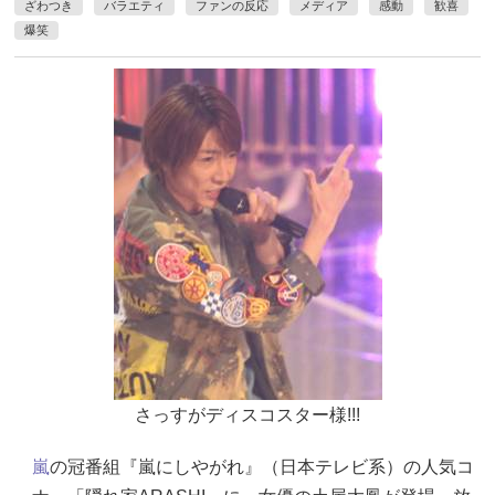
ざわつき
バラエティ
ファンの反応
メディア
感動
歓喜
爆笑
さっすがディスコスター様!!!
嵐
の冠番組『嵐にしやがれ』（日本テレビ系）の人気コ