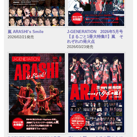
嵐 ARASHI’s Smile
J-GENERATION 2026年5月号
【まるごと1冊大特集!!】嵐 そ
2026/02/21発売
れぞれの発火点
2026/03/23発売