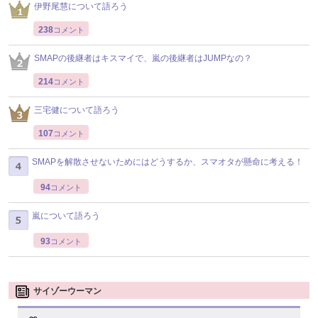
伊野尾慧について語ろう
238
コメント
SMAPの後継者はキスマイで、嵐の後継者はJUMPなの？
214
コメント
三宅健について語ろう
107
コメント
SMAPを解散させないためにはどうするか、スマオタが懸命に考える！
94
コメント
嵐について語ろう
93
コメント
サイゾーウーマン