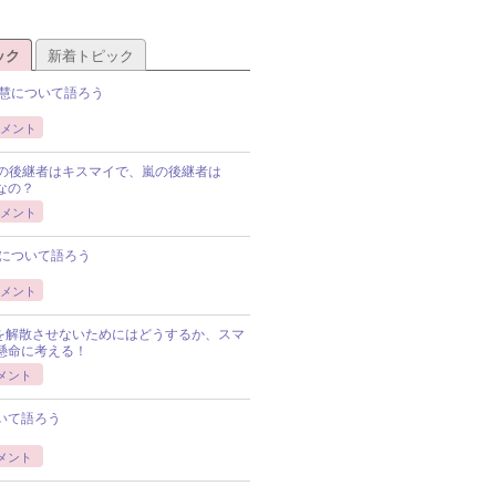
ック
新着トピック
慧について語ろう
メント
Pの後継者はキスマイで、嵐の後継者は
Pなの？
メント
について語ろう
メント
Pを解散させないためにはどうするか、スマ
懸命に考える！
メント
いて語ろう
メント