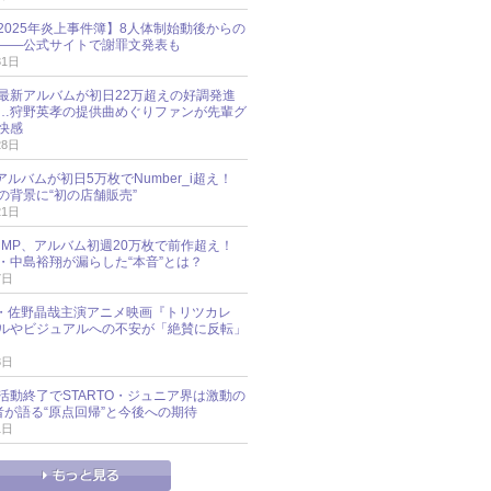
esz 2025年炎上事件簿】8人体制始動後からの
――公式サイトで謝罪文発表も
31日
最新アルバムが初日22万超えの好調発進
…狩野英孝の提供曲めぐりファンが先輩グ
快感
28日
新アルバムが初日5万枚でNumber_i超え！
の背景に“初の店舗販売”
21日
y!JUMP、アルバム初週20万枚で前作超え！
・中島裕翔が漏らした“本音”とは？
7日
oup・佐野晶哉主演アニメ映画『トリツカレ
ルやビジュアルへの不安が「絶賛に反転」
3日
活動終了でSTARTO・ジュニア界は激動の
識者が語る“原点回帰”と今後への期待
1日