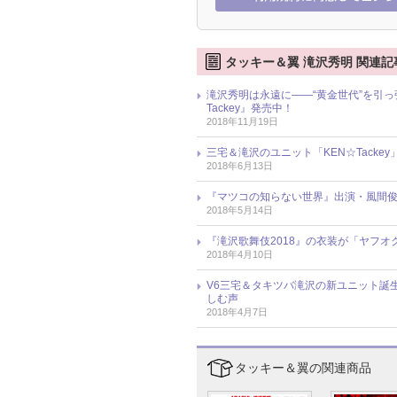
タッキー＆翼 滝沢秀明 関連記
滝沢秀明は永遠に――“黄金世代”を引っ張
Tackey』発売中！
2018年11月19日
三宅＆滝沢のユニット「KEN☆Tackey」
2018年6月13日
『マツコの知らない世界』出演・風間俊
2018年5月14日
『滝沢歌舞伎2018』の衣装が「ヤフオ
2018年4月10日
V6三宅＆タキツバ滝沢の新ユニット誕
しむ声
2018年4月7日
タッキー＆翼の関連商品