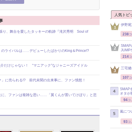
人気トピ
事
伊野尾
り、舞台を愛したタッキーの軌跡『滝沢秀明 Soul of
238
コ
SMA
JUM
のライバルは……デビューしたばかりのKing＆Prince!?
214
コ
介だけじゃない！ “マニアック”なジャニーズアイドル
三宅健
107
コ
ク」に売られる!? 前代未聞の出来事に、ファン憤怒！
SMA
オタが
生に、ファンは複雑な思い……「翼くんが置いてけぼり」と悲
94
コ
嵐につ
93
コ