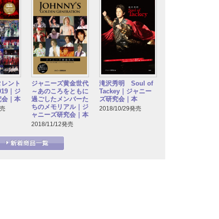
タレント
ジャニーズ黄金世代
滝沢秀明 Soul of
2019｜ジ
～あのころをともに
Tackey｜ジャニー
究会｜本
過ごしたメンバーた
ズ研究会｜本
ちのメモリアル｜ジ
発売
2018/10/29発売
ャニーズ研究会｜本
2018/11/12発売