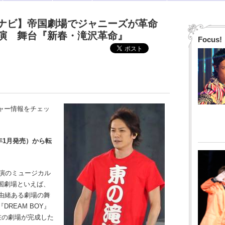
ナビ】帝国劇場でジャニーズが革命
演 舞台『新春・滝沢革命』
Focus!
ャー情報をチェッ
9年1月発売）から転
演のミュージカル
国劇場といえば、
由緒ある劇場の舞
REAM BOY』
在の劇場が完成した