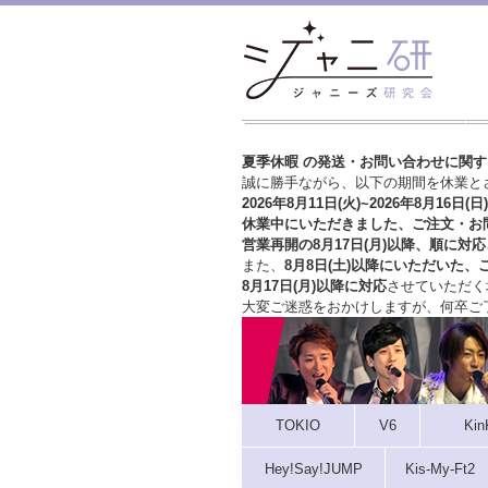
夏季休暇 の発送・お問い合わせに関
誠に勝手ながら、以下の期間を休業と
2026年8月11日(火)~2026年8月16日(日)
休業中にいただきました、ご注文・お
営業再開の8月17日(月)以降、順に対応
また、
8月8日(土)以降にいただいた、
8月17日(月)以降に対応
させていただく
大変ご迷惑をおかけしますが、
何卒ご
TOKIO
V6
Kin
Hey!Say!JUMP
Kis-My-Ft2