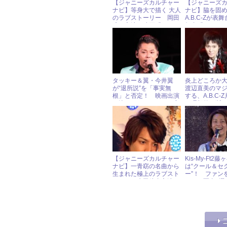
【ジャニーズカルチャー
【ジャニーズ
ナビ】等身大で描く 大人
ナビ】脇を固
のラブストーリー 岡田
A.B.C-Zが
准一主演 映画『おと・
舞台『A.B.C-
な・り』
タッキー＆翼・今井翼
炎上どころか
が“退所説”を「事実無
渡辺直美のマ
根」と否定！ 映画出演
する、A.B.C-
も決まり、ファンから安
の理想的な断
堵の声
【ジャニーズカルチャー
Kis-My-Ft2
ナビ】一青窈の名曲から
は“クール＆セ
生まれた極上のラブスト
ー”！ ファン
ーリー 生田斗真主演
まくる写真5選
映画『ハナミズキ』