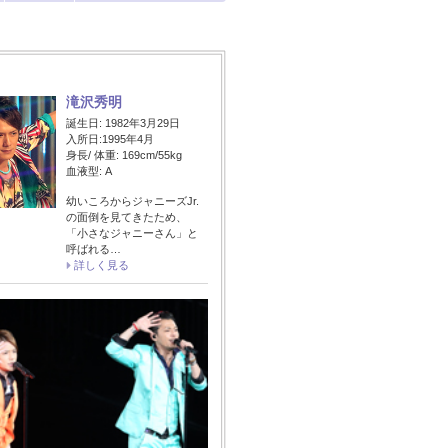
滝沢秀明
誕生日: 1982年3月29日
入所日:1995年4月
身長/ 体重: 169cm/55kg
血液型: A
幼いころからジャニーズJr.
の面倒を見てきたため、
「小さなジャニーさん」と
呼ばれる…
詳しく見る