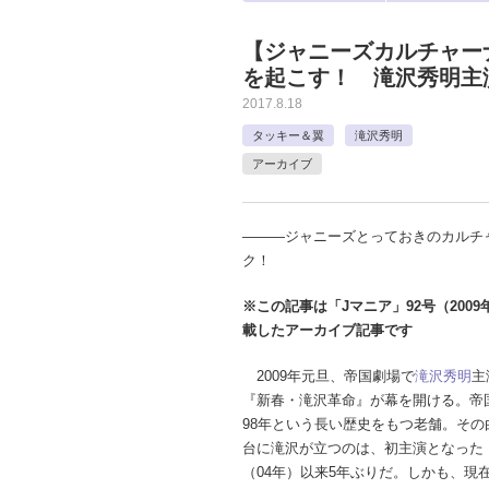
【ジャニーズカルチャー
を起こす！ 滝沢秀明主
2017.8.18
タッキー＆翼
滝沢秀明
アーカイブ
―――ジャニーズとっておきのカルチ
ク！
※この記事は「Jマニア」92号（200
載したアーカイブ記事です
2009年元旦、帝国劇場で
滝沢秀明
主
『新春・滝沢革命』が幕を開ける。帝
98年という長い歴史をもつ老舗。その
台に滝沢が立つのは、初主演となった『D
（04年）以来5年ぶりだ。しかも、現