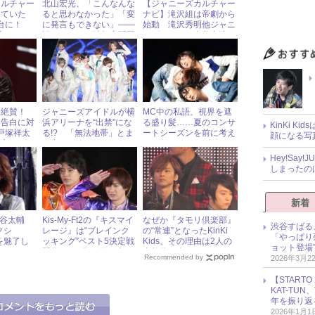
カルチャー
北山宏光、「こんなんな
【ジャニーズカルチャー
めていた
ると思わなかった」「変
ナビ】滝沢組は帝劇から
表舞台に！
に発言もできない」――
始動 滝沢秀明他ジャニ
Z座』
旧ジャニーズ性加害問題
ーズアイドル多数出演
と退所後の“本音” « ジャ
舞台『新春滝沢革命』
ニーズ研究会
大絶賛！
ジャニーズアイドルが横
MC中の私語、視界を遮
ジ告白に対
浜アリーナを“出禁”にな
る盛り髪……夏のコンサ
KinKi K
Z戸塚祥太
る!? 「無法地帯」とま
ートシーズンを前に考え
顔になる写
り方
で言われたファンマナー
たい、ジャニーズファン
の酷さ
の“マナー”
Hey!Sa
しまったの
新着
藤ヶ谷太輔
Kis-My-Ft2の『キスマイ
なぜか『タモリ倶楽部』
渋谷すばる
クシ
レージ』は“ブレインク
の“常連”となったKinKi
「やっぱり
を魅了し
ッキング”ベスト5決定戦
Kids、その理由は2人の
ョット登場
開催！ 8月15日（火）
自然体な姿にアリ!?
Recommended by
2026年3月2
ジャニーズアイドル出演
情報
【START
KAT-TU
年を振り返
2026年1月1