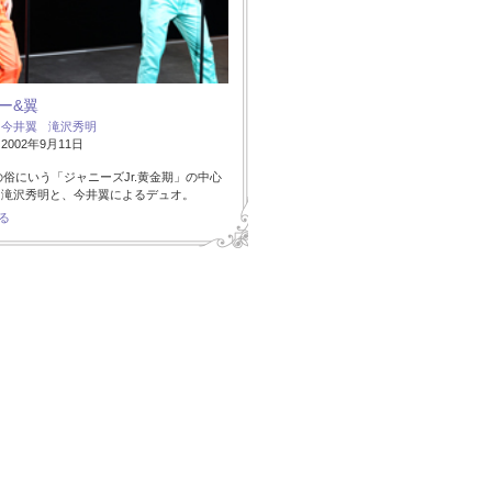
ー&翼
：
今井翼
滝沢秀明
002年9月11日
代の俗にいう「ジャニーズJr.黄金期」の中心
た滝沢秀明と、今井翼によるデュオ。
る