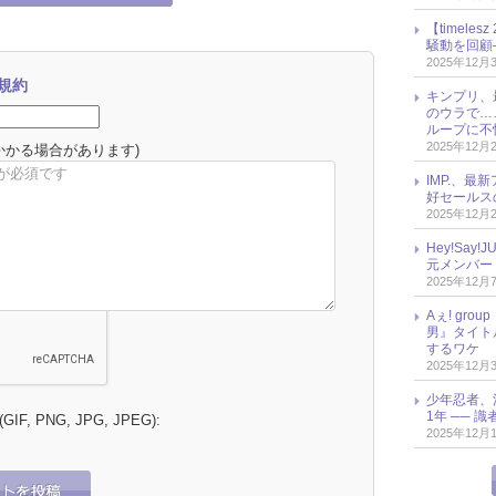
【timel
騒動を回顧
2025年12月
規約
キンプリ、
のウラで…
ループに不
2025年12月
かかる場合があります)
IMP.、最
好セールス
2025年12月
Hey!Sa
元メンバー
2025年12月
Aぇ! gr
男』タイト
するワケ
2025年12月
少年忍者、
1年 ── 
 (GIF, PNG, JPG, JPEG):
2025年12月