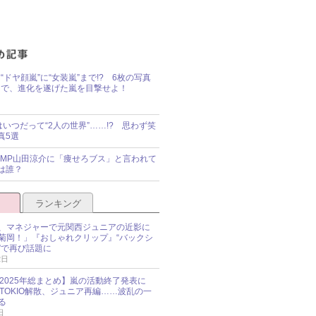
“ドヤ顔嵐”に“女装嵐”まで!? 6枚の写真
で、進化を遂げた嵐を目撃せよ！
idsはいつだって“2人の世界”……!? 思わず笑
真5選
y!JUMP山田涼介に「痩せろブス」と言われて
は誰？
ランキング
、マネジャーで元関西ジュニアの近影に
菊岡！」『おしゃれクリップ』“バックシ
”で再び話題に
2日
O 2025年総まとめ】嵐の活動終了発表に
N、TOKIO解散、ジュニア再編……波乱の一
る
日