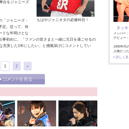
大舞台をジャニーズ
もはやジャニオタの必修科目！
の「ジャニーズ・
予定。従って、休
タッキ
ードな年明けとな
メンバー
デビュー：2
仕事初めに、「ファンの皆さまと一緒に元日を過ごせるの
的な充実した1年にしたい」と感慨深げにコメントしてい
1990年
人物だっ
詳しく見
1
2
»