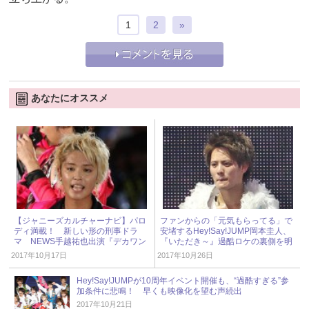
1
2
»
あなたにオススメ
【ジャニーズカルチャーナビ】パロ
ファンからの「元気もらってる」で
ディ満載！ 新しい形の刑事ドラ
安堵するHey!Say!JUMP岡本圭人、
マ NEWS手越祐也出演『デカワン
『いただき～』過酷ロケの裏側を明
コ』
かす！
2017年10月17日
2017年10月26日
Hey!Say!JUMPが10周年イベント開催も、“過酷すぎる”参
加条件に悲鳴！ 早くも映像化を望む声続出
2017年10月21日