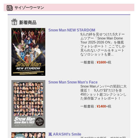
サイゾーウーマン
新着商品
Snow Man NEW STARDOM
9人の絆を見せつけた5大ドー
ムツアー「Snow Man Dome
Tour 2025-2026 ON」を徹底
フォトレポート！ ここでしか
見られないクール＆キュート
なソロショットも要...
一般書籍 :
¥1600
+税
Snow Man Snow Man's Face
Snow Manメンバーの笑顔に大
接近！ 9人の“顔”だけを全
450ショット超コレクションし
た保存版フォトレポート！
一般書籍 :
¥1400
+税
嵐 ARASHI’s Smile