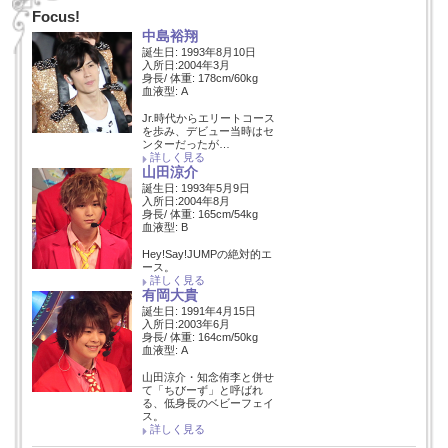
Focus!
中島裕翔
誕生日: 1993年8月10日
入所日:2004年3月
身長/ 体重: 178cm/60kg
血液型: A
Jr.時代からエリートコース
を歩み、デビュー当時はセ
ンターだったが…
詳しく見る
山田涼介
誕生日: 1993年5月9日
入所日:2004年8月
身長/ 体重: 165cm/54kg
血液型: B
Hey!Say!JUMPの絶対的エ
ース。
詳しく見る
有岡大貴
誕生日: 1991年4月15日
入所日:2003年6月
身長/ 体重: 164cm/50kg
血液型: A
山田涼介・知念侑李と併せ
て「ちびーず」と呼ばれ
る、低身長のベビーフェイ
ス。
詳しく見る