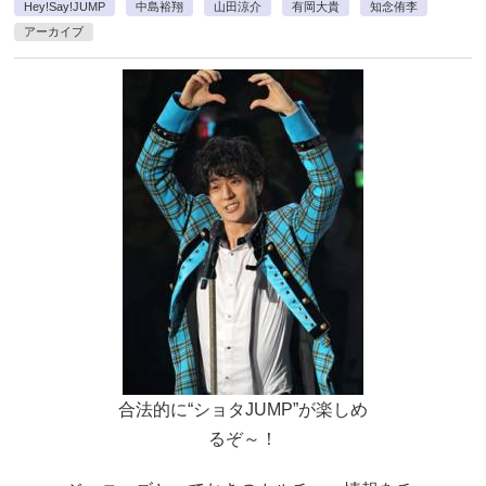
Hey!Say!JUMP
中島裕翔
山田涼介
有岡大貴
知念侑李
アーカイブ
合法的に“ショタJUMP”が楽しめ
るぞ～！