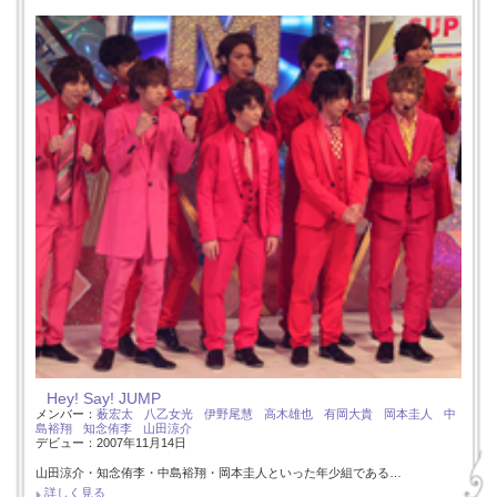
Hey! Say! JUMP
メンバー：
薮宏太
八乙女光
伊野尾慧
高木雄也
有岡大貴
岡本圭人
中
島裕翔
知念侑李
山田涼介
デビュー：2007年11月14日
山田涼介・知念侑李・中島裕翔・岡本圭人といった年少組である…
詳しく見る