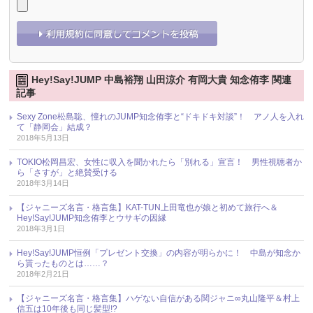
Hey!Say!JUMP 中島裕翔 山田涼介 有岡大貴 知念侑李 関連
記事
Sexy Zone松島聡、憧れのJUMP知念侑李と“ドキドキ対談”！ アノ人を入れ
て「静岡会」結成？
2018年5月13日
TOKIO松岡昌宏、女性に収入を聞かれたら「別れる」宣言！ 男性視聴者か
ら「さすが」と絶賛受ける
2018年3月14日
【ジャニーズ名言・格言集】KAT-TUN上田竜也が娘と初めて旅行へ＆
Hey!Say!JUMP知念侑李とウサギの因縁
2018年3月1日
Hey!Say!JUMP恒例「プレゼント交換」の内容が明らかに！ 中島が知念か
ら貰ったものとは……？
2018年2月21日
【ジャニーズ名言・格言集】ハゲない自信がある関ジャニ∞丸山隆平＆村上
信五は10年後も同じ髪型!?