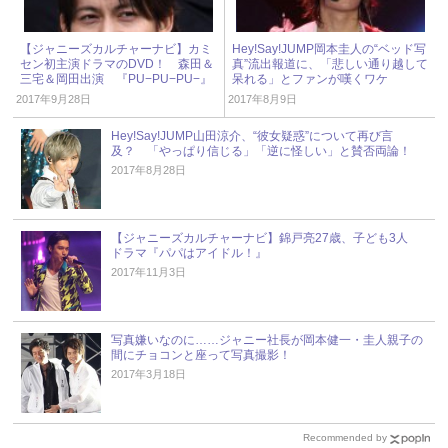
【ジャニーズカルチャーナビ】カミ
Hey!Say!JUMP岡本圭人の“ベッド写
セン初主演ドラマのDVD！ 森田＆
真”流出報道に、「悲しい通り越して
三宅＆岡田出演 『PU−PU−PU−』
呆れる」とファンが嘆くワケ
2017年9月28日
2017年8月9日
Hey!Say!JUMP山田涼介、“彼女疑惑”について再び言
及？ 「やっぱり信じる」「逆に怪しい」と賛否両論！
2017年8月28日
【ジャニーズカルチャーナビ】錦戸亮27歳、子ども3人
ドラマ『パパはアイドル！』
2017年11月3日
写真嫌いなのに……ジャニー社長が岡本健一・圭人親子の
間にチョコンと座って写真撮影！
2017年3月18日
Recommended by