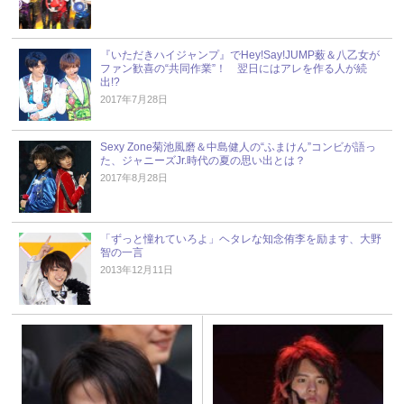
『いただきハイジャンプ』でHey!Say!JUMP薮＆八乙女が
ファン歓喜の“共同作業”！ 翌日にはアレを作る人が続
出!?
2017年7月28日
Sexy Zone菊池風磨＆中島健人の“ふまけん”コンビが語っ
た、ジャニーズJr.時代の夏の思い出とは？
2017年8月28日
「ずっと憧れていろよ」ヘタレな知念侑李を励ます、大野
智の一言
2013年12月11日