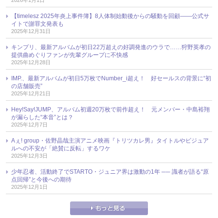
【timelesz 2025年炎上事件簿】8人体制始動後からの騒動を回顧――公式サ
イトで謝罪文発表も
2025年12月31日
キンプリ、最新アルバムが初日22万超えの好調発進のウラで……狩野英孝の
提供曲めぐりファンが先輩グループに不快感
2025年12月28日
IMP.、最新アルバムが初日5万枚でNumber_i超え！ 好セールスの背景に“初
の店舗販売”
2025年12月21日
Hey!Say!JUMP、アルバム初週20万枚で前作超え！ 元メンバー・中島裕翔
が漏らした“本音”とは？
2025年12月7日
Aぇ! group・佐野晶哉主演アニメ映画『トリツカレ男』タイトルやビジュア
ルへの不安が「絶賛に反転」するワケ
2025年12月3日
少年忍者、活動終了でSTARTO・ジュニア界は激動の1年 ── 識者が語る“原
点回帰”と今後への期待
2025年12月1日