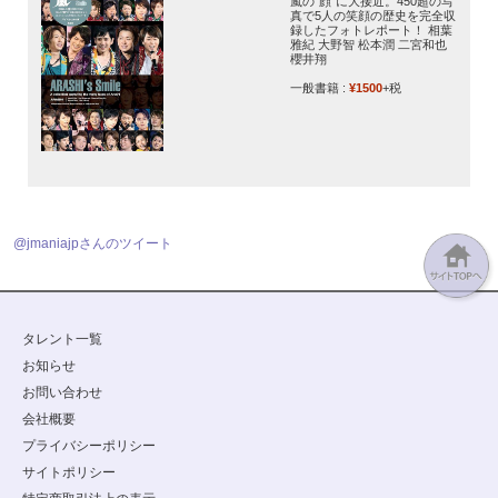
嵐の“顔”に大接近。450超の写
真で5人の笑顔の歴史を完全収
録したフォトレポート！ 相葉
雅紀 大野智 松本潤 二宮和也
櫻井翔
一般書籍 :
¥1500
+税
@jmaniajpさんのツイート
タレント一覧
お知らせ
お問い合わせ
会社概要
プライバシーポリシー
サイトポリシー