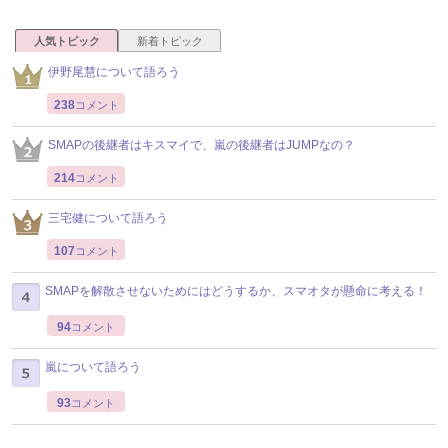
人気トピック
新着トピック
伊野尾慧について語ろう
238
コメント
SMAPの後継者はキスマイで、嵐の後継者はJUMPなの？
214
コメント
三宅健について語ろう
107
コメント
SMAPを解散させないためにはどうするか、スマオタが懸命に考える！
94
コメント
嵐について語ろう
93
コメント