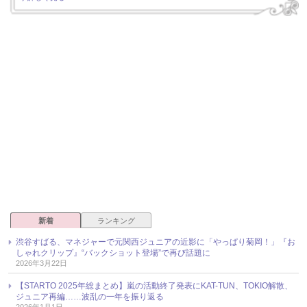
新着
ランキング
渋谷すばる、マネジャーで元関西ジュニアの近影に「やっぱり菊岡！」『お
しゃれクリップ』“バックショット登場”で再び話題に
2026年3月22日
【STARTO 2025年総まとめ】嵐の活動終了発表にKAT-TUN、TOKIO解散、
ジュニア再編……波乱の一年を振り返る
2026年1月1日