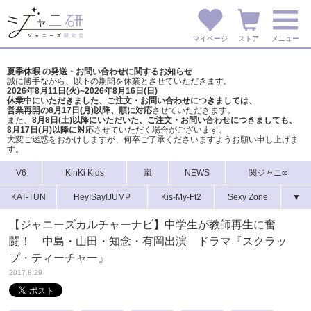
マイページ
ストア
メニュー
夏季休暇 の発送・お問い合わせに関するお知らせ
誠に勝手ながら、以下の期間を休業とさせていただきます。
2026年8月11日(火)~2026年8月16日(日)
休業中にいただきました、ご注文・お問い合わせにつきましては、
営業再開の8月17日(月)以降、順に対応
させていただきます。
また、
8月8日(土)以降にいただいた、ご注文・
お問い合わせにつきましても、
8月17日(月)以降に対応
させていただく場合がございます。
大変ご迷惑をおかけしますが、
何卒ご了承くださいますようお願い申し上げま
す。
V6
KinKi Kids
嵐
NEWS
関ジャニ∞
KAT-TUN
Hey!Say!JUMP
Kis-My-Ft2
Sexy Zone
▼
【ジャニーズカルチャーナビ】中学生が教師再生に奮
闘！ 中島・山田・知念・有岡出演 ドラマ『スクラッ
プ・ティーチャー』
2017.8.29