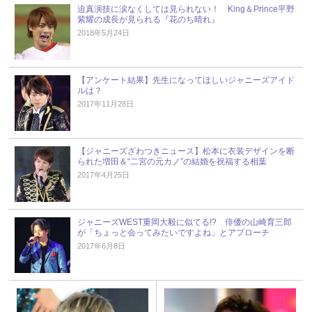
迫真演技に涙なくしては見られない！ King＆Prince平野
紫耀の成長が見られる『花のち晴れ』
2018年5月24日
【アンケート結果】先生になってほしいジャニーズアイド
ルは？
2017年11月28日
【ジャニーズざわつきニュース】松本に衣装デザインを断
られた増田＆“二宮の元カノ”の結婚を祝福する相葉
2017年4月25日
ジャニーズWEST重岡大毅に似てる!? 俳優の山崎育三郎
が「ちょっと会ってみたいですよね」とアプローチ
2017年6月8日