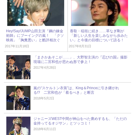
Hey!Say!JUMP山田主演『鋼の錬金
香取・稲垣に続き……草なぎ剛が
術師』にブーイングの嵐！ 「クソ
「新しい人生を楽しみながら歩みた
映画」「胸糞悪い」と酷評相次ぐ
い」と今後の目標について語る！
2017年11月18日
2017年8月31日
「まさかあそこが……」、大野智主演の『忍びの国』撮影
現場に二宮和也が思わぬ形で参上！
2017年4月28日
嵐の“スケルトン衣装”は、King＆Princeに引き継がれ
る!? 二宮和也が「着るべき」と断言
2018年5月2日
ジャニーズWEST中間が神山をべた褒めするも、「ただの
金持ってるオジサン」とツッコミ！
2018年6月11日