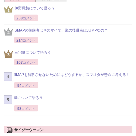
伊野尾慧について語ろう
238
コメント
SMAPの後継者はキスマイで、嵐の後継者はJUMPなの？
214
コメント
三宅健について語ろう
107
コメント
SMAPを解散させないためにはどうするか、スマオタが懸命に考える！
94
コメント
嵐について語ろう
93
コメント
サイゾーウーマン