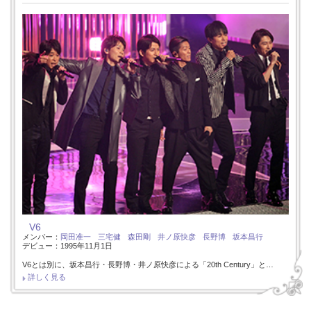
V6
メンバー：
岡田准一
三宅健
森田剛
井ノ原快彦
長野博
坂本昌行
デビュー：1995年11月1日
V6とは別に、坂本昌行・長野博・井ノ原快彦による「20th Century」と…
詳しく見る