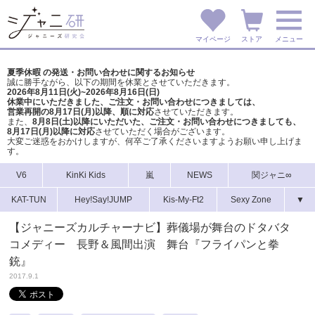
マイページ
ストア
メニュー
夏季休暇 の発送・お問い合わせに関するお知らせ
誠に勝手ながら、以下の期間を休業とさせていただきます。
2026年8月11日(火)~2026年8月16日(日)
休業中にいただきました、ご注文・お問い合わせにつきましては、
営業再開の8月17日(月)以降、順に対応
させていただきます。
また、
8月8日(土)以降にいただいた、ご注文・
お問い合わせにつきましても、
8月17日(月)以降に対応
させていただく場合がございます。
大変ご迷惑をおかけしますが、
何卒ご了承くださいますようお願い申し上げま
す。
V6
KinKi Kids
嵐
NEWS
関ジャニ∞
KAT-TUN
Hey!Say!JUMP
Kis-My-Ft2
Sexy Zone
▼
【ジャニーズカルチャーナビ】葬儀場が舞台のドタバタ
コメディー 長野＆風間出演 舞台『フライパンと拳
銃』
2017.9.1