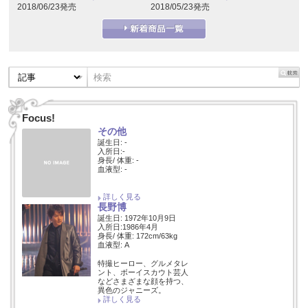
2018/05/23発売
2018/06/23発売
Focus!
その他
誕生日: -
入所日:-
身長/ 体重: -
血液型: -
詳しく見る
長野博
誕生日: 1972年10月9日
入所日:1986年4月
身長/ 体重: 172cm/63kg
血液型: A
特撮ヒーロー、グルメタレ
ント、ボーイスカウト芸人
などさまざまな顔を持つ、
異色のジャニーズ。
詳しく見る