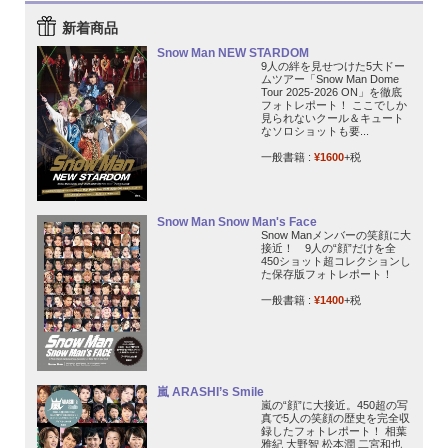
新着商品
Snow Man NEW STARDOM
9人の絆を見せつけた5大ドー
ムツアー「Snow Man Dome
Tour 2025-2026 ON」を徹底
フォトレポート！ ここでしか
見られないクール＆キュート
なソロショットも要...
一般書籍 :
¥1600
+税
Snow Man Snow Man's Face
Snow Manメンバーの笑顔に大
接近！ 9人の“顔”だけを全
450ショット超コレクションし
た保存版フォトレポート！
一般書籍 :
¥1400
+税
嵐 ARASHI’s Smile
嵐の“顔”に大接近。450超の写
真で5人の笑顔の歴史を完全収
録したフォトレポート！ 相葉
雅紀 大野智 松本潤 二宮和也