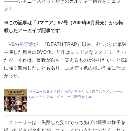
―――ジャニーズとっておきのカルチャー情報をチェッ
ク！
※この記事は「Jマニア」97号（2009年6月発売）から転
載したアーカイブ記事です
V6
の
長野博
が、『DEATH TRAP』以来、4年ぶりに単独
主演した舞台のDVD化。前作はシリアスなミステリーだっ
たが、今作は、長野が自ら「笑えるものがやりたい」とG2
に強く懇願したこともあり、コメディ色の強い作品に仕上
がった。
ジャニーズ黄金世代～あのころをともに過ごしたメンバーた
ちのメモリアル｜ジャニーズ研究会｜本
ストーリーは、失踪した父のでっちあげの通夜の様子を
描いたドタバタ劇だが、コメディというだけでなく、サス