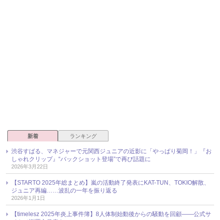
新着
ランキング
渋谷すばる、マネジャーで元関西ジュニアの近影に「やっぱり菊岡！」『お
しゃれクリップ』“バックショット登場”で再び話題に
2026年3月22日
【STARTO 2025年総まとめ】嵐の活動終了発表にKAT-TUN、TOKIO解散、
ジュニア再編……波乱の一年を振り返る
2026年1月1日
【timelesz 2025年炎上事件簿】8人体制始動後からの騒動を回顧――公式サ