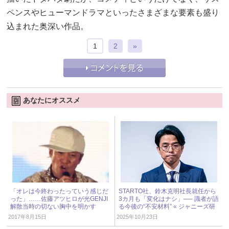
ペンスやヒューマンドラマといったさまざまな要素も盛り
込まれた奥深い作品。
1
2
»
あなたにオススメ
「オレは今終わったっていう感じだ
STARTO社、鈴木克明社長就任から
った」……佐藤アツヒロが光GENJI
3カ月も「変化はナシ」── 識者が語
解散当時の切ない胸中を明かす
る今後の“不安材料” « ジャニーズ研
究会
2017年8月15日
2025年10月23日