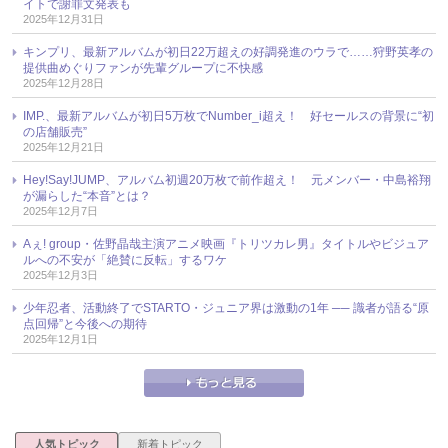
イトで謝罪文発表も
2025年12月31日
キンプリ、最新アルバムが初日22万超えの好調発進のウラで……狩野英孝の
提供曲めぐりファンが先輩グループに不快感
2025年12月28日
IMP.、最新アルバムが初日5万枚でNumber_i超え！ 好セールスの背景に“初
の店舗販売”
2025年12月21日
Hey!Say!JUMP、アルバム初週20万枚で前作超え！ 元メンバー・中島裕翔
が漏らした“本音”とは？
2025年12月7日
Aぇ! group・佐野晶哉主演アニメ映画『トリツカレ男』タイトルやビジュア
ルへの不安が「絶賛に反転」するワケ
2025年12月3日
少年忍者、活動終了でSTARTO・ジュニア界は激動の1年 ── 識者が語る“原
点回帰”と今後への期待
2025年12月1日
人気トピック
新着トピック