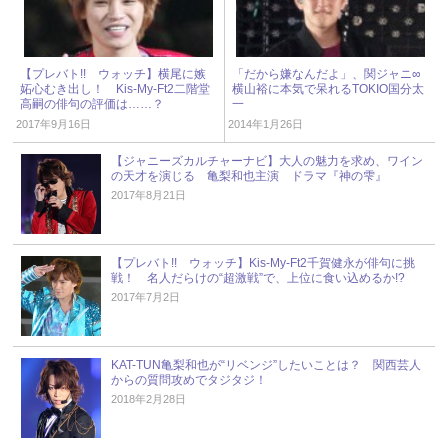
【プレバト!! ウォッチ】横尾に嫉
「だから嫌なんだよ」、関ジャニ∞
妬心むき出し！ Kis-My-Ft2二階堂
横山裕に本気で呆れるTOKIO国分太
高嗣の俳句の評価は……？
一
2017年9月16日
2014年1月26日
【ジャニーズカルチャーナビ】大人の魅力を求め、ワイン
の天才を演じる 亀梨和也主演 ドラマ『神の雫』
2017年8月21日
【プレバト!! ウォッチ】Kis-My-Ft2千賀健永が俳句に挑
戦！ 名人だらけの“超激戦”で、上位に食い込めるか!?
2017年7月2日
KAT-TUN亀梨和也が“リベンジ”したいことは？ 関西芸人
からの質問攻めでタジタジ！
2018年2月28日