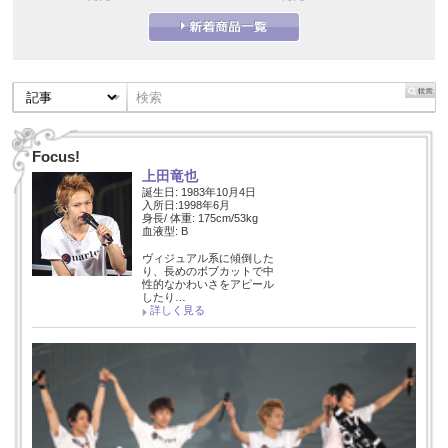
Focus!
上田竜也
誕生日: 1983年10月4日
入所日:1998年6月
身長/ 体重: 175cm/53kg
血液型: B
ヴィジュアル系に傾倒した
り、長めのボブカットで中
性的なかわいさをアピール
したり…
詳しく見る