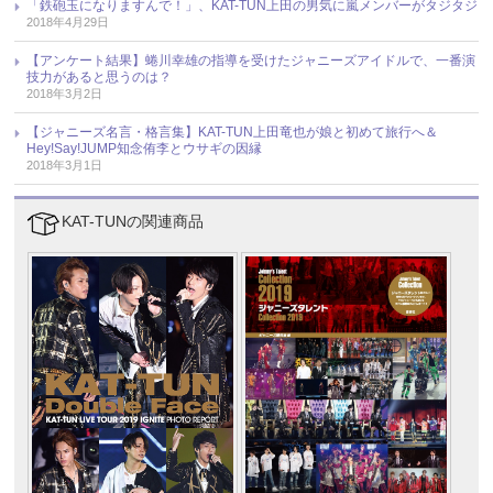
「鉄砲玉になりますんで！」、KAT-TUN上田の男気に嵐メンバーがタジタジ
2018年4月29日
【アンケート結果】蜷川幸雄の指導を受けたジャニーズアイドルで、一番演
技力があると思うのは？
2018年3月2日
【ジャニーズ名言・格言集】KAT-TUN上田竜也が娘と初めて旅行へ＆
Hey!Say!JUMP知念侑李とウサギの因縁
2018年3月1日
KAT-TUNの関連商品