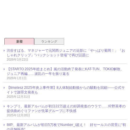
新着
ランキング
渋谷すばる、マネジャーで元関西ジュニアの近影に「やっぱり菊岡！」『お
しゃれクリップ』“バックショット登場”で再び話題に
2026年3月22日
【STARTO 2025年総まとめ】嵐の活動終了発表にKAT-TUN、TOKIO解散、
ジュニア再編……波乱の一年を振り返る
2026年1月1日
【timelesz 2025年炎上事件簿】8人体制始動後からの騒動を回顧――公式サ
イトで謝罪文発表も
2025年12月31日
キンプリ、最新アルバムが初日22万超えの好調発進のウラで……狩野英孝の
提供曲めぐりファンが先輩グループに不快感
2025年12月28日
IMP.、最新アルバムが初日5万枚でNumber_i超え！ 好セールスの背景に“初
の店舗販売”