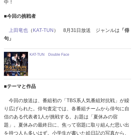
中！
■今回の挑戦者
上田竜也
（
KAT-TUN
） 8月31日放送 ジャンルは
「俳
句」
KAT-TUN Double Face
■テーマと作品
今回の放送は、番組初の「TBS系人気番組対抗戦」が繰
り広げられた。俳句査定では、各番組チームから俳句に自
信のある代表者1人が挑戦する。お題は「夏休みの宿
題」。夏休みの最終日に、焦って宿題に取り組んだ思い出
を持つ人も多いはず。小学生が書いた絵日記の写真から、