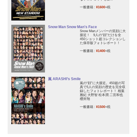
一般書籍 :
¥1600
+税
Snow Man Snow Man's Face
Snow Manメンバーの笑顔に大
接近！ 9人の“顔”だけを全
450ショット超コレクションし
た保存版フォトレポート！
一般書籍 :
¥1400
+税
嵐 ARASHI’s Smile
嵐の“顔”に大接近。450超の写
真で5人の笑顔の歴史を完全収
録したフォトレポート！ 相葉
雅紀 大野智 松本潤 二宮和也
櫻井翔
一般書籍 :
¥1500
+税