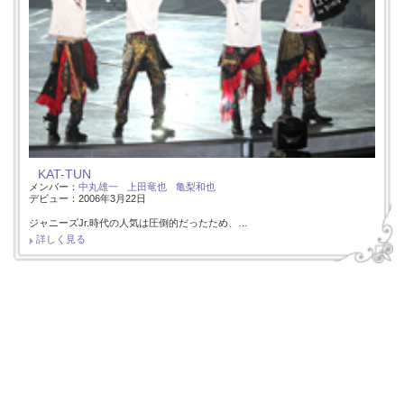
KAT-TUN
メンバー：
中丸雄一
上田竜也
亀梨和也
デビュー：2006年3月22日
ジャニーズJr.時代の人気は圧倒的だったため、…
詳しく見る