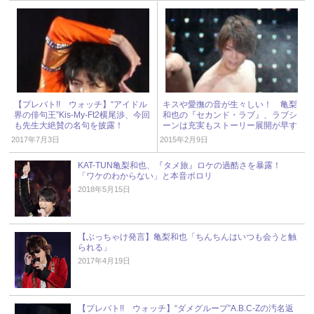
【プレバト!! ウォッチ】“アイドル
キスや愛撫の音が生々しい！ 亀梨
界の俳句王”Kis-My-Ft2横尾渉、今回
和也の『セカンド・ラブ』、ラブシ
も先生大絶賛の名句を披露！
ーンは充実もストーリー展開が早す
ぎ
2017年7月3日
2015年2月9日
KAT-TUN亀梨和也、『タメ旅』ロケの過酷さを暴露！
「ワケのわからない」と本音ポロリ
2018年5月15日
【ぶっちゃけ発言】亀梨和也「ちんちんはいつも会うと触
られる」
2017年4月19日
【プレバト!! ウォッチ】“ダメグループ”A.B.C-Zの汚名返