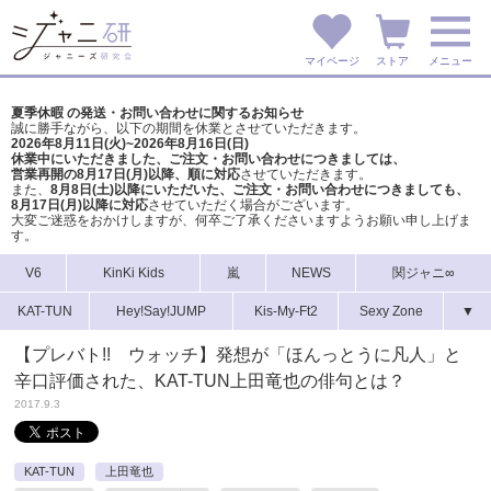
マイページ
ストア
メニュー
夏季休暇 の発送・お問い合わせに関するお知らせ
誠に勝手ながら、以下の期間を休業とさせていただきます。
2026年8月11日(火)~2026年8月16日(日)
休業中にいただきました、ご注文・お問い合わせにつきましては、
営業再開の8月17日(月)以降、順に対応
させていただきます。
また、
8月8日(土)以降にいただいた、ご注文・
お問い合わせにつきましても、
8月17日(月)以降に対応
させていただく場合がございます。
大変ご迷惑をおかけしますが、
何卒ご了承くださいますようお願い申し上げま
す。
V6
KinKi Kids
嵐
NEWS
関ジャニ∞
KAT-TUN
Hey!Say!JUMP
Kis-My-Ft2
Sexy Zone
▼
【プレバト!! ウォッチ】発想が「ほんっとうに凡人」と
辛口評価された、KAT-TUN上田竜也の俳句とは？
2017.9.3
KAT-TUN
上田竜也