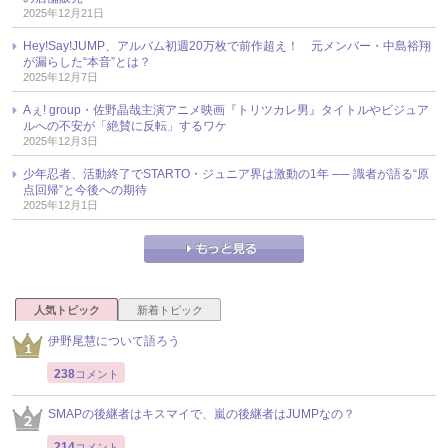
2025年12月21日
Hey!Say!JUMP、アルバム初週20万枚で前作超え！ 元メンバー・中島裕翔
が漏らした“本音”とは？
2025年12月7日
Aぇ! group・佐野晶哉主演アニメ映画『トリツカレ男』タイトルやビジュア
ルへの不安が「絶賛に反転」するワケ
2025年12月3日
少年忍者、活動終了でSTARTO・ジュニア界は激動の1年 ── 識者が語る“原
点回帰”と今後への期待
2025年12月1日
人気トピック
新着トピック
伊野尾慧について語ろう
238
コメント
SMAPの後継者はキスマイで、嵐の後継者はJUMPなの？
214
コメント