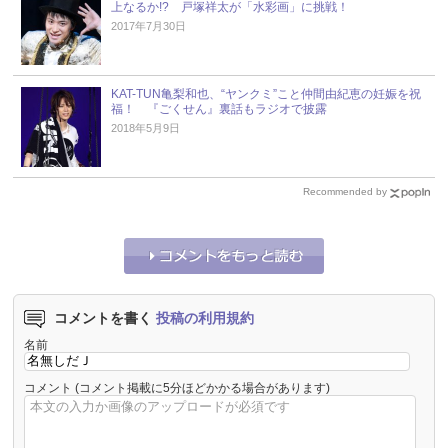
上なるか!? 戸塚祥太が「水彩画」に挑戦！
2017年7月30日
KAT-TUN亀梨和也、“ヤンクミ”こと仲間由紀恵の妊娠を祝
福！ 『ごくせん』裏話もラジオで披露
2018年5月9日
Recommended by
コメントを書く
投稿の利用規約
名前
コメント
(コメント掲載に5分ほどかかる場合があります)