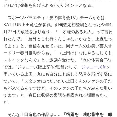
どれだけ発想を広げられるかがポイントとなる。
スポーツバラエティ『炎の体育会TV』チームからは、
KAT-TUN上田竜也が参戦。俳句査定初登場となった今年4
月27日の放送を振り返り、「『才能のある凡人』って言わ
れたんで」「意外とこれ行くんじゃないかなと、正直思っ
てます」と、自信を見せていた。同チームのお笑い芸人オ
ードリー春日俊彰からも、「（上田は）なにやるにしても
ストイックなんで」と、激励を受けた。『炎の体育会TV』
では、“ジャニーズ陸上部”の監督として、
ジャニーズJr.
を
率いている上田。Jr.にも自分にも厳しく怒号を飛ばす姿に
ついて、「スタジオにはだいたい上田くんのファンの子た
ちが来てるんですけど、そのファンの子たちがみんな引い
てます」と、春日に収録の裏話を暴露される場面もあっ
た。
そんな上田竜也の作品は……
「宿題を 睨む背中を 叩