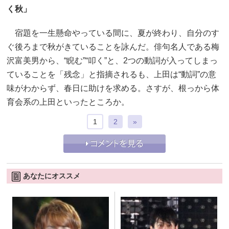
く秋」
宿題を一生懸命やっている間に、夏が終わり、自分のす
ぐ後ろまで秋がきていることを詠んだ。俳句名人である梅
沢富美男から、“睨む”“叩く”と、2つの動詞が入ってしまっ
ていることを「残念」と指摘されるも、上田は“動詞”の意
味がわからず、春日に助けを求める。さすが、根っから体
育会系の上田といったところか。
1
2
»
あなたにオススメ