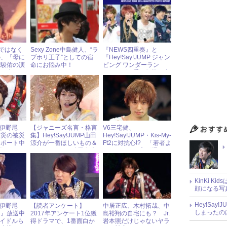
算ではなく
Sexy Zone中島健人、“ラ
『NEWS四重奏』と
の、『母に
ブホリ王子”としての宿
『Hey!Say!JUMP ジャン
枝駿佑の演
命にお悩み中！
ピング ワンダーラン
る人も!?
ド！』がお手頃価格で本
日発売
MP伊野尾
【ジャニーズ名言・格言
V6三宅健、
震災の被災
集】Hey!Say!JUMP山田
Hey!Say!JUMP・Kis-My-
レポート中
涼介が一番ほしいもの＆
Ft2に対抗心!? 「若者よ
”
Hey!Say!JUMP八乙女光
りおじさんの方が踊って
の便利な特技とは？
る」と自信満々
KinKi K
顔になる写
Hey!Sa
MP伊野尾
【読者アンケート】
中居正広、木村拓哉、中
しまったの
し』放送中
2017年アンケート1位獲
島裕翔の自宅にも？ Jr.
アイドルら
得ドラマで、1番面白か
岩本照だけじゃないヤラ