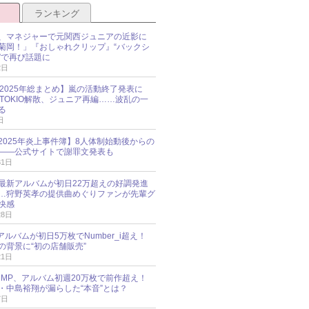
ランキング
、マネジャーで元関西ジュニアの近影に
菊岡！」『おしゃれクリップ』“バックシ
”で再び話題に
2日
O 2025年総まとめ】嵐の活動終了発表に
N、TOKIO解散、ジュニア再編……波乱の一
る
日
esz 2025年炎上事件簿】8人体制始動後からの
――公式サイトで謝罪文発表も
31日
最新アルバムが初日22万超えの好調発進
…狩野英孝の提供曲めぐりファンが先輩グ
快感
28日
新アルバムが初日5万枚でNumber_i超え！
の背景に“初の店舗販売”
21日
y!JUMP、アルバム初週20万枚で前作超え！
・中島裕翔が漏らした“本音”とは？
7日