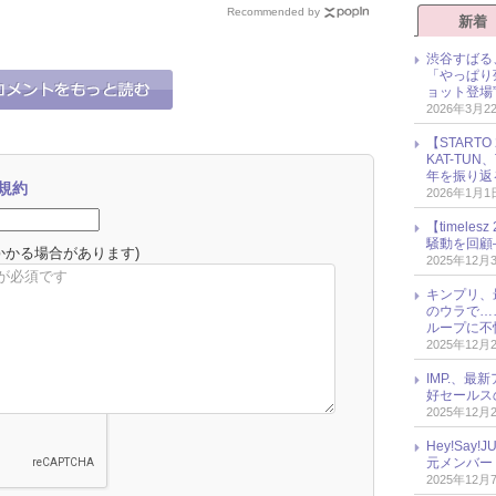
に大慌て！
ったのは？
カシ被害
Recommended by
新着
渋谷すばる
「やっぱり
ョット登場
2026年3月2
【START
KAT-TU
年を振り返
規約
2026年1月1
【timel
騒動を回顧
かかる場合があります)
2025年12月
キンプリ、
のウラで…
ループに不
2025年12月
IMP.、最
好セールス
2025年12月
Hey!Sa
元メンバー
2025年12月