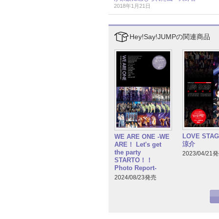
2018年1月21日
Hey!Say!JUMPの関連商品
LOVE STA
WE ARE ONE -WE
涼介
ARE！ Let's get
the party
2023/04/21
STARTO！！
Photo Report-
2024/08/23発売