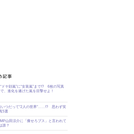
“ドヤ顔嵐”に“女装嵐”まで!? 6枚の写真
で、進化を遂げた嵐を目撃せよ！
idsはいつだって“2人の世界”……!? 思わず笑
真5選
y!JUMP山田涼介に「痩せろブス」と言われて
は誰？