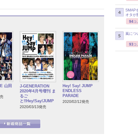
SMA
オタが
94
コ
嵐につ
93
コ
GE 山田
Hey! Say! JUMP
J-GENERATION
ENDLESS
2020年4月号増刊 ま
PARADE
るご
発売
と!!Hey!Say!JUMP
2020/02/12発売
2020/03/13発売