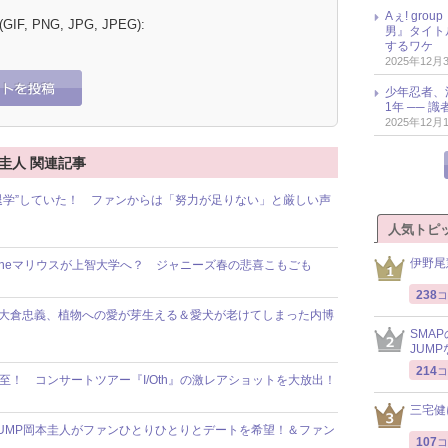
Aぇ! gr
 (GIF, PNG, JPG, JPEG):
男』タイト
するワケ
2025年12月
少年忍者、
1年 ── 
2025年12月
岡本圭人 関連記事
学を“退学”していた！ ファンからは「努力が足りない」と厳しい声
人気トピ
伊野尾
exy Zoneマリウスが上智大学へ？ ジャニーズ春の悲喜こもごも
238
コ
大倉忠義、植物への愛が芽生える＆愛犬が老けてしまった内博
SMA
JUM
214
コ
ン必至！ コンサートツアー『I/Oth』の激レアショットを大放出！
三宅健
y!JUMP岡本圭人がファンひとりひとりとデートを希望！＆ファン
107
コ