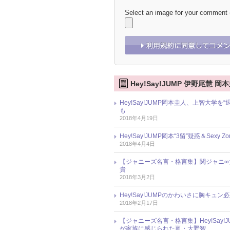
Select an image for your comment
Hey!Say!JUMP 伊野尾慧 
Hey!Say!JUMP岡本圭人、上智大
も
2018年4月19日
Hey!Say!JUMP岡本“3留”疑惑＆S
2018年4月4日
【ジャニーズ名言・格言集】関ジャニ∞
貴
2018年3月2日
Hey!Say!JUMPのかわいさに胸キュ
2018年2月17日
【ジャニーズ名言・格言集】Hey!Sa
が家族に感じられた嵐・大野智