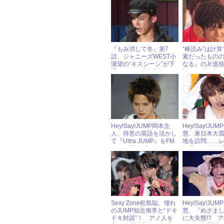
『もみ消して冬』第7
“棒読み”は計
話、ジャニーズWEST小
素だったもの
瀧望の“キスシーン”が下
なる』のJr.道
手すぎ!? 「角度詐
技に好感を覚え
欺！」とツッコミ
Hey!Say!JUMP岡本圭
Hey!Say!JU
人、得意の英語を活かし
慧、東日本大
て『Ultra JUMP』をFM
地を訪問……
ラジオ風にプロデュー
に見せた“神対応
ス！
Sexy Zone松島聡、憧れ
Hey!Say!JU
のJUMP知念侑李と“ドキ
慧、『めざま
ドキ対談”！ アノ人を
に大失態!? 