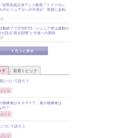
oup・佐野晶哉主演アニメ映画『トリツカレ
ルやビジュアルへの不安が「絶賛に反転」
3日
活動終了でSTARTO・ジュニア界は激動の
識者が語る“原点回帰”と今後への期待
1日
ック
新着トピック
慧について語ろう
メント
Pの後継者はキスマイで、嵐の後継者は
Pなの？
メント
について語ろう
メント