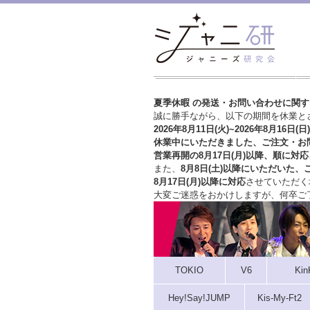
夏季休暇 の発送・お問い合わせに関
誠に勝手ながら、以下の期間を休業と
2026年8月11日(火)~2026年8月16日(日)
休業中にいただきました、ご注文・お
営業再開の8月17日(月)以降、順に対応
また、
8月8日(土)以降にいただいた、
8月17日(月)以降に対応
させていただく
大変ご迷惑をおかけしますが、
何卒ご
TOKIO
V6
Kin
Hey!Say!JUMP
Kis-My-Ft2