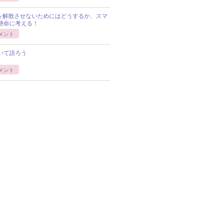
Pを解散させないためにはどうするか、スマ
懸命に考える！
メント
いて語ろう
メント