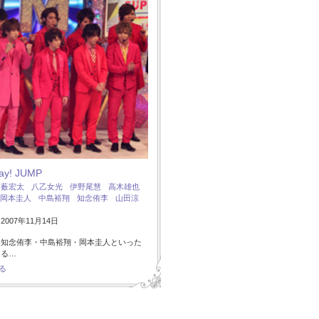
Say! JUMP
：
薮宏太
八乙女光
伊野尾慧
高木雄也
岡本圭人
中島裕翔
知念侑李
山田涼
007年11月14日
・知念侑李・中島裕翔・岡本圭人といった
ある…
る