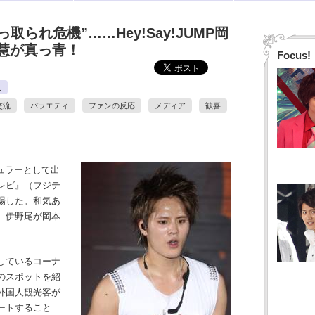
取られ危機”……Hey!Say!JUMP岡
慧が真っ青！
Focus!
人
交流
バラエティ
ファンの反応
メディア
歓喜
ュラーとして出
レビ』（フジテ
場した。和気あ
、伊野尾が岡本
。
しているコーナ
のスポットを紹
外国人観光客が
ートすること