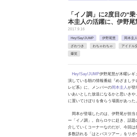
「イノ調」に2度目の“乗っ
本圭人の活躍に、伊野尾
2017.9.16
Hey!Say!JUMP
伊野尾慧
岡本圭
ざわつき
わちゃわちゃ
アイドル
爆笑
Hey!Say!JUMP
伊野尾慧が木曜レギ
演している朝の情報番組『めざましテ
レビ系）に、メンバーの
岡本圭人
が登
いあいとした放送になるかと思いきや
に置いてけぼりを食らう場面があった
岡本が登場したのは、伊野尾が担当
ー「イノ調」。自らロケに赴き、話題
介していくコーナーなのだが、今回は
多数訪れる「はとバスツアー」をリポ