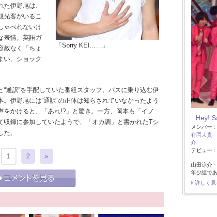
れた伊野尾は、
観光客がいるこ
しゃべれないけ
な表情。英語ガ
「Sorry KEI……」
容赦なく「ちょ
まい、ショック
“通訳”を手配していた番組スタッフ。バスに乗り込む伊
本。伊野尾には“通訳”の正体は知らされていなかったよう
声をかけると、「あれ!?」と驚き。一方、岡本も「イノ
Hey! 
て収録に参加していたようで、「オカ調」と書かれたTシ
メンバー
した。
有岡大貴
介
デビュー：2
1
2
»
山田涼介
年少組で
詳しく見