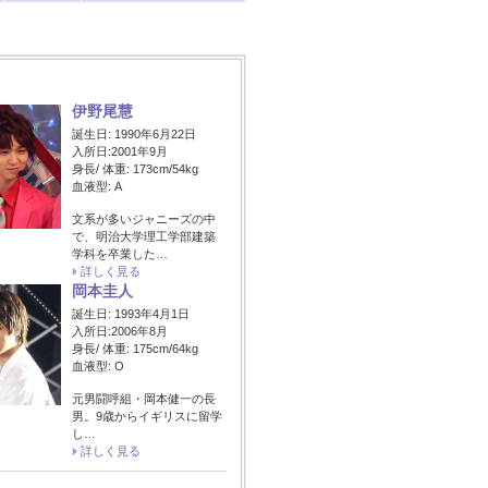
伊野尾慧
誕生日: 1990年6月22日
入所日:2001年9月
身長/ 体重: 173cm/54kg
血液型: A
文系が多いジャニーズの中
で、明治大学理工学部建築
学科を卒業した…
詳しく見る
岡本圭人
誕生日: 1993年4月1日
入所日:2006年8月
身長/ 体重: 175cm/64kg
血液型: O
元男闘呼組・岡本健一の長
男。9歳からイギリスに留学
し…
詳しく見る