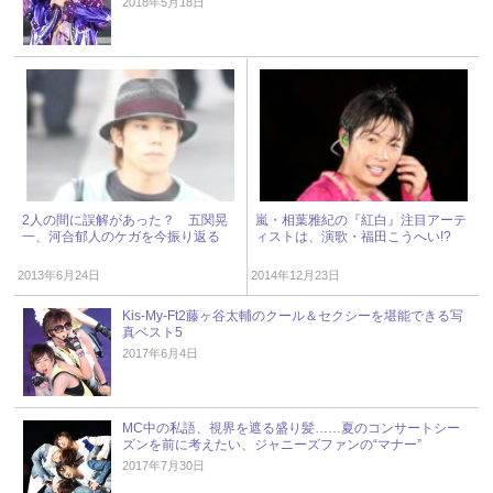
2018年5月18日
2人の間に誤解があった？ 五関晃
嵐・相葉雅紀の『紅白』注目アーテ
一、河合郁人のケガを今振り返る
ィストは、演歌・福田こうへい!?
2013年6月24日
2014年12月23日
Kis-My-Ft2藤ヶ谷太輔のクール＆セクシーを堪能できる写
真ベスト5
2017年6月4日
MC中の私語、視界を遮る盛り髪……夏のコンサートシー
ズンを前に考えたい、ジャニーズファンの“マナー”
2017年7月30日