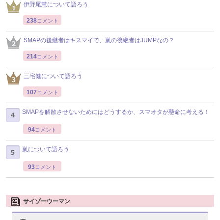
伊野尾慧について語ろう
238
コメント
SMAPの後継者はキスマイで、嵐の後継者はJUMPなの？
214
コメント
三宅健について語ろう
107
コメント
SMAPを解散させないためにはどうするか、スマオタが懸命に考える！
94
コメント
嵐について語ろう
93
コメント
サイゾーウーマン