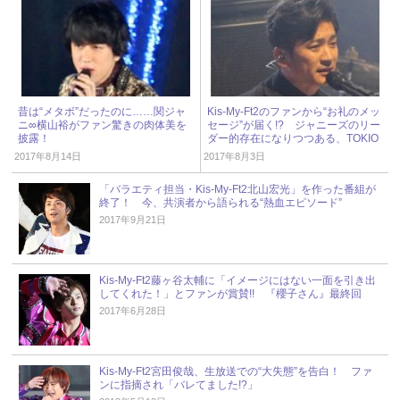
昔は“メタボ”だったのに……関ジャ
Kis-My-Ft2のファンから“お礼のメッ
ニ∞横山裕がファン驚きの肉体美を
セージ”が届く!? ジャニーズのリー
披露！
ダー的存在になりつつある、TOKIO
国分太一
2017年8月14日
2017年8月3日
「バラエティ担当・Kis-My-Ft2北山宏光」を作った番組が
終了！ 今、共演者から語られる“熱血エピソード”
2017年9月21日
Kis-My-Ft2藤ヶ谷太輔に「イメージにはない一面を引き出
してくれた！」とファンが賞賛!! 『櫻子さん』最終回
2017年6月28日
Kis-My-Ft2宮田俊哉、生放送での“大失態”を告白！ ファ
ンに指摘され「バレてました!?」