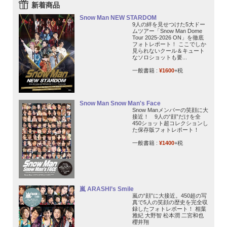
新着商品
Snow Man NEW STARDOM
9人の絆を見せつけた5大ドー
ムツアー「Snow Man Dome
Tour 2025-2026 ON」を徹底
フォトレポート！ ここでしか
見られないクール＆キュート
なソロショットも要...
一般書籍 :
¥1600
+税
Snow Man Snow Man's Face
Snow Manメンバーの笑顔に大
接近！ 9人の“顔”だけを全
450ショット超コレクションし
た保存版フォトレポート！
一般書籍 :
¥1400
+税
嵐 ARASHI’s Smile
嵐の“顔”に大接近。450超の写
真で5人の笑顔の歴史を完全収
録したフォトレポート！ 相葉
雅紀 大野智 松本潤 二宮和也
櫻井翔