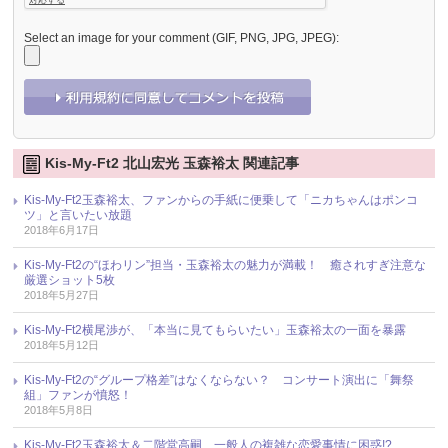
Select an image for your comment (GIF, PNG, JPG, JPEG):
Kis-My-Ft2 北山宏光 玉森裕太 関連記事
Kis-My-Ft2玉森裕太、ファンからの手紙に便乗して「ニカちゃんはポンコ
ツ」と言いたい放題
2018年6月17日
Kis-My-Ft2の“ほわリン”担当・玉森裕太の魅力が満載！ 癒されすぎ注意な
厳選ショット5枚
2018年5月27日
Kis-My-Ft2横尾渉が、「本当に見てもらいたい」玉森裕太の一面を暴露
2018年5月12日
Kis-My-Ft2の“グループ格差”はなくならない？ コンサート演出に「舞祭
組」ファンが憤怒！
2018年5月8日
Kis-My-Ft2玉森裕太＆二階堂高嗣、一般人の複雑な恋愛事情に困惑!?