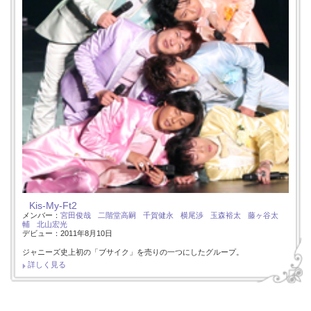
Kis-My-Ft2
メンバー：
宮田俊哉
二階堂高嗣
千賀健永
横尾渉
玉森裕太
藤ヶ谷太
輔
北山宏光
デビュー：2011年8月10日
ジャニーズ史上初の「ブサイク」を売りの一つにしたグループ。
詳しく見る