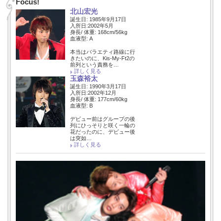
Focus!
北山宏光
誕生日: 1985年9月17日
入所日:2002年5月
身長/ 体重: 168cm/56kg
血液型: A
本当はバラエティ路線に行
きたいのに、Kis-My-Ft2の
前列という責務を…
詳しく見る
玉森裕太
誕生日: 1990年3月17日
入所日:2002年12月
身長/ 体重: 177cm/60kg
血液型: B
デビュー前はグループの後
列にひっそりと咲く一輪の
花だったのに、デビュー後
は突如…
詳しく見る