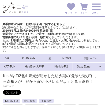
マイページ
ストア
メニュー
夏季休暇 の発送・お問い合わせに関するお知らせ
誠に勝手ながら、以下の期間を休業とさせていただきます。
2026年8月11日(火)~2026年8月16日(日)
休業中にいただきました、ご注文・お問い合わせにつきましては、
営業再開の8月17日(月)以降、順に対応
させていただきます。
また、
8月8日(土)以降にいただいた、ご注文・
お問い合わせにつきましても、
8月17日(月)以降に対応
させていただく場合がございます。
大変ご迷惑をおかけしますが、
何卒ご了承くださいますようお願い申し上げま
す。
V6
KinKi Kids
嵐
NEWS
関ジャニ∞
KAT-TUN
Hey!Say!JUMP
Kis-My-Ft2
Sexy Zone
▼
Kis-My-Ft2北山宏光が明かした幼少期の“危険な遊び”に、
玉森裕太が「だから背が小さいんだよ」と毒舌返答！
2017.9.20
Kis-My-Ft2
北山宏光
玉森裕太