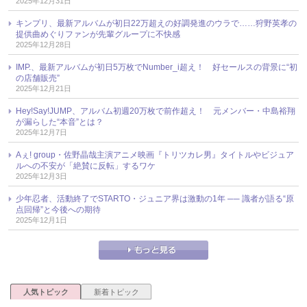
2025年12月31日
キンプリ、最新アルバムが初日22万超えの好調発進のウラで……狩野英孝の
提供曲めぐりファンが先輩グループに不快感
2025年12月28日
IMP.、最新アルバムが初日5万枚でNumber_i超え！ 好セールスの背景に“初
の店舗販売”
2025年12月21日
Hey!Say!JUMP、アルバム初週20万枚で前作超え！ 元メンバー・中島裕翔
が漏らした“本音”とは？
2025年12月7日
Aぇ! group・佐野晶哉主演アニメ映画『トリツカレ男』タイトルやビジュア
ルへの不安が「絶賛に反転」するワケ
2025年12月3日
少年忍者、活動終了でSTARTO・ジュニア界は激動の1年 ── 識者が語る“原
点回帰”と今後への期待
2025年12月1日
人気トピック
新着トピック