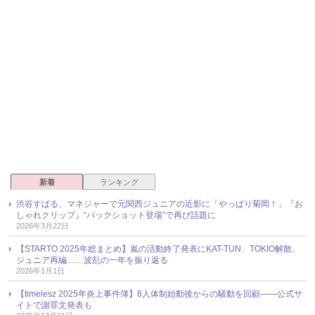
新着
ランキング
渋谷すばる、マネジャーで元関西ジュニアの近影に「やっぱり菊岡！」『お
しゃれクリップ』“バックショット登場”で再び話題に
2026年3月22日
【STARTO 2025年総まとめ】嵐の活動終了発表にKAT-TUN、TOKIO解散、
ジュニア再編……波乱の一年を振り返る
2026年1月1日
【timelesz 2025年炎上事件簿】8人体制始動後からの騒動を回顧――公式サ
イトで謝罪文発表も