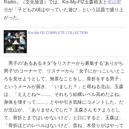
Radio』（文化放送）では、Kis-My-Ft2玉森裕太と
北山宏
光
が「子どもの頃はやっていた遊び」という話題で盛り上
がった。
Kis-My-Ft2 COMPLETE COLLECTION
男子の“あるあるネタ”をリスナーから募集する“ありがち
男子“のコーナーで、リスナーから「女子にかっこいいとこ
ろを見せようとして、無茶なことをし、骨折をする男子」
というメールが届き、「いました？」と尋ねる北山。玉森
は、「ええとね〜……、それもう結構レベル高めだよね。
身体を壊すって……」とやや引き気味にコメントした。だ
が北山が、「ありませんでした？ 玉森さんモテようとし
て、骨折とまではいかないけど」と口にすると、玉森は、
「骨折ほどのレベルはないけど、昔ね、木登りがはやって