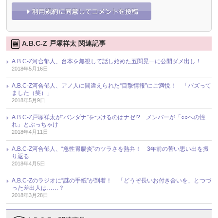
A.B.C-Z 戸塚祥太 関連記事
A.B.C-Z河合郁人、台本を無視して話し始めた五関晃一に公開ダメ出し！
2018年5月16日
A.B.C-Z河合郁人、アノ人に間違えられた“目撃情報”にご満悦！ 「バズって
ました（笑）」
2018年5月9日
A.B.C-Z戸塚祥太が“バンダナ”をつけるのはナゼ!? メンバーが「○○への憧
れ」とぶっちゃけ
2018年4月11日
A.B.C-Z河合郁人、“急性胃腸炎”のツラさを熱弁！ 3年前の苦い思い出を振
り返る
2018年4月5日
A.B.C-Zのラジオに“謎の手紙”が到着！ 「どうぞ長いお付き合いを」とつづ
った差出人は……？
2018年3月28日