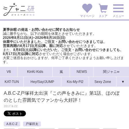
マイページ
ストア
メニュー
夏季休暇 の発送・お問い合わせに関するお知らせ
誠に勝手ながら、以下の期間を休業とさせていただきます。
2026年8月11日(火)~2026年8月16日(日)
休業中にいただきました、ご注文・お問い合わせにつきましては、
営業再開の8月17日(月)以降、順に対応
させていただきます。
また、
8月8日(土)以降にいただいた、ご注文・
お問い合わせにつきましても、
8月17日(月)以降に対応
させていただく場合がございます。
大変ご迷惑をおかけしますが、
何卒ご了承くださいますようお願い申し上げま
す。
V6
KinKi Kids
嵐
NEWS
関ジャニ∞
KAT-TUN
Hey!Say!JUMP
Kis-My-Ft2
Sexy Zone
▼
A.B.C-Z戸塚祥太出演『この声をきみに』第1話、ほのぼ
のとした雰囲気でファンから大好評！
2017.9.22
A.B.C-Z
戸塚祥太