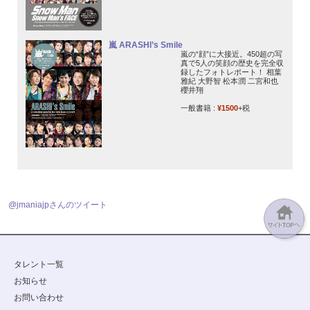
嵐 ARASHI’s Smile
嵐の“顔”に大接近。450超の写
真で5人の笑顔の歴史を完全収
録したフォトレポート！ 相葉
雅紀 大野智 松本潤 二宮和也
櫻井翔
一般書籍 :
¥1500
+税
@jmaniajpさんのツイート
タレント一覧
お知らせ
お問い合わせ