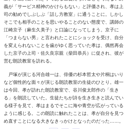
義が「サービス精神のかけらもない」と評価され、孝は上
司の勧めでしぶしぶ「話し方教室」に通うことに。しかし
そこでも相手のことを思いやることのない態度で、講師の
江崎京子（麻生久美子）と口論になってしまう。京子に
「つまらない男」と言われたことにショックを受け、自分
を変えられないことを歯がゆく思っていた孝は、偶然再会
した京子の上司・佐久良宗親（柴田恭兵）に促され、彼が
営む朗読教室を訪れる。
戸塚が演じる河合雄一は、俳優の杉本哲太や片桐はいり
など個性的な面々が演じる朗読教室の生徒のひとり。雄一
は今回、孝が訪れた朗読教室で、谷川俊太郎作の「生き
る」を朗読していた。生徒たちが詩を生き生きと読んでい
る様子を見て、孝はまるでそこに海や青空が広がっている
ように感じる。この朗読に触れたことは、孝が自分を見つ
め直すことになる大きなきっかけとなったのだった……。