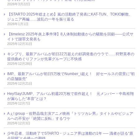
2026年3月22日
【STARTO 2025年総まとめ】嵐の活動終了発表にKAT-TUN、TOKIO解散、
ジュニア再編……波乱の一年を振り返る
2026年1月1日
【timelesz 2025年炎上事件簿】8人体制始動後からの騒動を回顧――公式サ
イトで謝罪文発表も
2025年12月31日
キンプリ、最新アルバムが初日22万超えの好調発進のウラで……狩野英孝の
提供曲めぐりファンが先輩グループに不快感
2025年12月28日
IMP.、最新アルバムが初日5万枚でNumber_i超え！ 好セールスの背景に“初
の店舗販売”
2025年12月21日
Hey!Say!JUMP、アルバム初週20万枚で前作超え！ 元メンバー・中島裕翔
が漏らした“本音”とは？
2025年12月7日
Aぇ! group・佐野晶哉主演アニメ映画『トリツカレ男』タイトルやビジュア
ルへの不安が「絶賛に反転」するワケ
2025年12月3日
少年忍者、活動終了でSTARTO・ジュニア界は激動の1年 ── 識者が語る“原
点回帰”と今後への期待