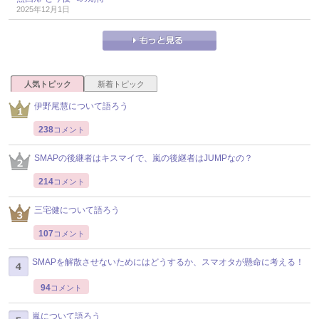
2025年12月1日
人気トピック
新着トピック
伊野尾慧について語ろう
238
コメント
SMAPの後継者はキスマイで、嵐の後継者はJUMPなの？
214
コメント
三宅健について語ろう
107
コメント
SMAPを解散させないためにはどうするか、スマオタが懸命に考える！
94
コメント
嵐について語ろう