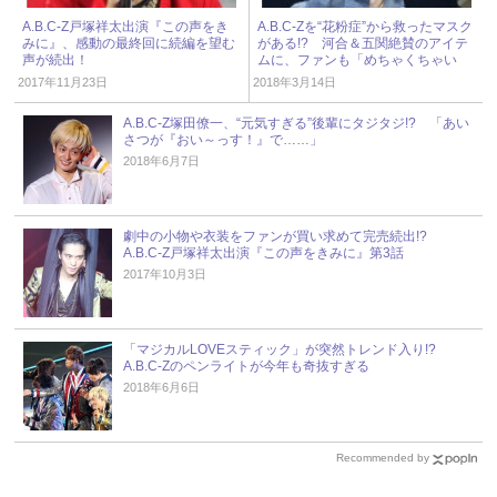
A.B.C-Z戸塚祥太出演『この声をき
A.B.C-Zを“花粉症”から救ったマスク
みに』、感動の最終回に続編を望む
がある!? 河合＆五関絶賛のアイテ
声が続出！
ムに、ファンも「めちゃくちゃい
い！」
2017年11月23日
2018年3月14日
A.B.C-Z塚田僚一、“元気すぎる”後輩にタジタジ!? 「あい
さつが『おい～っす！』で……」
2018年6月7日
劇中の小物や衣装をファンが買い求めて完売続出!?
A.B.C-Z戸塚祥太出演『この声をきみに』第3話
2017年10月3日
「マジカルLOVEスティック」が突然トレンド入り!?
A.B.C-Zのペンライトが今年も奇抜すぎる
2018年6月6日
Recommended by