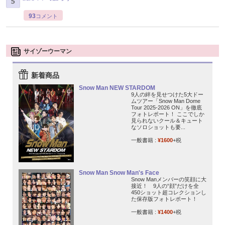
93
コメント
サイゾーウーマン
新着商品
Snow Man NEW STARDOM
9人の絆を見せつけた5大ドー
ムツアー「Snow Man Dome
Tour 2025-2026 ON」を徹底
フォトレポート！ ここでしか
見られないクール＆キュート
なソロショットも要...
一般書籍 :
¥1600
+税
Snow Man Snow Man's Face
Snow Manメンバーの笑顔に大
接近！ 9人の“顔”だけを全
450ショット超コレクションし
た保存版フォトレポート！
一般書籍 :
¥1400
+税