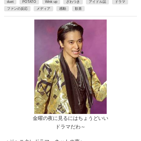
duet
POTATO
Wink up
ざわつき
アイドル誌
ドラマ
ファンの反応
メディア
感動
歓喜
金曜の夜に見るにはちょうどいい
ドラマだわ～