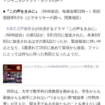
＜ジャニタレドラマ・ネットの声＞
■
『この声をきみに』
（NHK総合、毎週金曜22時～）初回
視聴率5.5％（ビデオリサーチ調べ、関東地区）
A.B.C-Z
戸塚祥太
が出演するドラマ『この声をきみに』
（NHK総合）の第1話が、9月15日に放送された。本来9月
8日に放送されるはずの第1話だったが、緊急報道に伴い中
止となり、1週遅れて15日に改めて冒頭から放送。ファン
にとっては待ちに待った初回となったようだ。
ジャニーズタレントCollection2019｜ジャニーズ研究会｜本
同作は、大学で数学科の准教授を務めるも、学生からも
家族からも相手にされない“つまらない男”穂波孝（竹野内
豊）が主人公。聞き手である生徒たちのことを考えない講