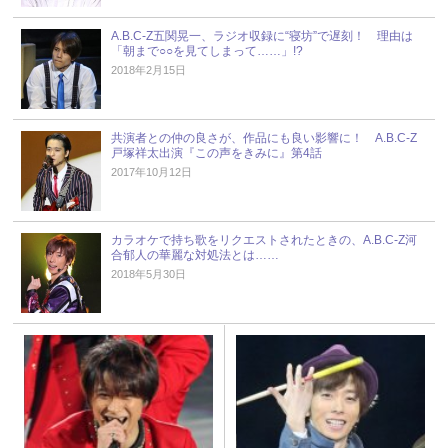
A.B.C-Z五関晃一、ラジオ収録に“寝坊”で遅刻！ 理由は
「朝まで○○を見てしまって……」!?
2018年2月15日
共演者との仲の良さが、作品にも良い影響に！ A.B.C-Z
戸塚祥太出演『この声をきみに』第4話
2017年10月12日
カラオケで持ち歌をリクエストされたときの、A.B.C-Z河
合郁人の華麗な対処法とは……
2018年5月30日