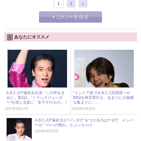
1
2
»
あなたにオススメ
A.B.C-Z戸塚祥太出演『この声をき
“インドア派”のA.B.C-Z五関晃一が
みに』第2話、“トランスジェンダ
BBQを有言実行も、あまりに小規模
ー”を演じる姿に「女子そのもの」！
な集まりに……
2017年9月27日
2018年5月22日
A.B.C-Z戸塚祥太が“バンダナ”をつけるのはナゼ!? メンバ
ーが「○○への憧れ」とぶっちゃけ
2018年4月11日