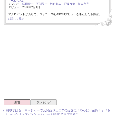
A.B.C-Z
メンバー：
塚田僚一
五関晃一
河合郁人
戸塚祥太
橋本良亮
デビュー：2012年2月1日
アクロバットが売りで、ジャニーズ初のDVDデビューを果たした個性派。
詳しく見る
新着
ランキング
渋谷すばる、マネジャーで元関西ジュニアの近影に「やっぱり菊岡！」『お
しゃれクリップ』“バックショット登場”で再び話題に