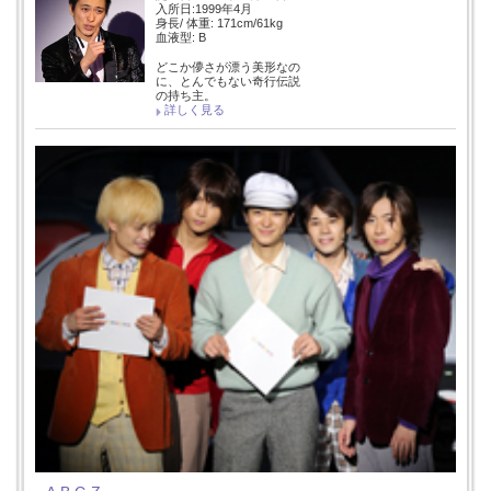
入所日:1999年4月
身長/ 体重: 171cm/61kg
血液型: B
どこか儚さが漂う美形なの
に、とんでもない奇行伝説
の持ち主。
詳しく見る