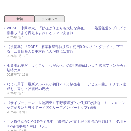
新着
ランキング
WEST.・中間淳太、「皆様は何よりも大切な存在」――熱愛報道をブログで
謝罪も「よく言えるよね」とファンあきれ
2025年7月13日
【視聴率】『DOPE 麻薬取締部特捜課』初回6.0％で『イグナイト』下回
る……高橋海人＆中村倫也の演技には賛辞
2025年7月12日
相葉雅紀主演『ようこそ、わが家へ』の封印解除はいつ？ 沢尻ファンからも
期待の声
2025年7月11日
なにわ男子、最新アルバムが初日23.6万枚発進……デビュー曲がミリオン達
成も、売り上げ低迷の現状
2025年7月10日
《サイゾーウーマン世論調査》平野紫耀は“ハグ動画”が話題に！ スキンシ
ップが多いと思うボーイズグループメンバートップ3発表
2025年7月9日
井ノ原快彦がCMO退任する中、“夢諦めた”東山紀之社長の評判は？ SMILE-
UP.補償手続き中は「6人」
2025年7月8日