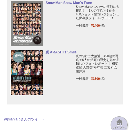
Snow Man Snow Man's Face
Snow Manメンバーの笑顔に大
接近！ 9人の“顔”だけを全
450ショット超コレクションし
た保存版フォトレポート！
一般書籍 :
¥1400
+税
嵐 ARASHI’s Smile
嵐の“顔”に大接近。450超の写
真で5人の笑顔の歴史を完全収
録したフォトレポート！ 相葉
雅紀 大野智 松本潤 二宮和也
櫻井翔
一般書籍 :
¥1500
+税
@jmaniajpさんのツイート