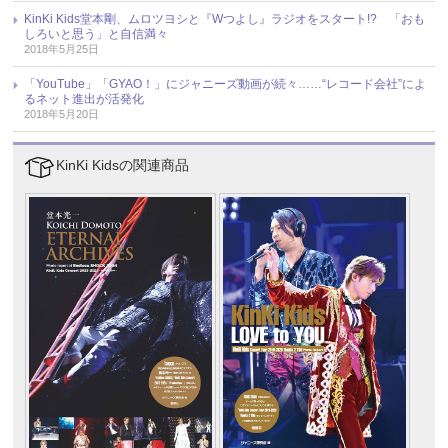
KinKi Kids堂本剛、ムロツヨシと『Wつよし』ラジオをスタート!? 「おも
しろいと思う」と自信満々
2018年5月25日
「YouTube」「GYAO！」にジャニーズ動画が続々……“レコード会社”によ
るネット進出が活発化
2018年5月20日
KinKi Kidsの関連商品