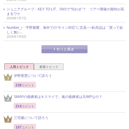
ジュニアグループ・KEY TO LIT、SNSで“匂わせ”？ ツアー開催の期待が高
まるワケ
2025年7月7日
Number_i・平野紫耀、海外での“サイン対応”に言及──転売品は「買って欲
しく無い」
2025年7月6日
人気トピック
新着トピック
伊野尾慧について語ろう
238
コメント
SMAPの後継者はキスマイで、嵐の後継者はJUMPなの？
214
コメント
三宅健について語ろう
107
コメント