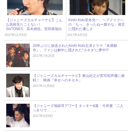
【ジャニーズカルチャーナビ】こん
KinKi Kids堂本光一、ヘアメイクへ
な高校見たことない！
の「ちっ、きったねー腹やな」発言
SixTONES、高木雄也、宮田俊哉出
に隠れた優しさ
演 ドラマ『私立バカレア高校』
2017年11月5日
2017年4月2日
20年ぶりに放送されたKinKi Kids主演ドラマ『未満都
市』、ファンは劇中に隠された“小ネタ”に夢中!?
2017年7月25日
【ジャニーズカルチャーナビ】東山紀之が実写初声優に挑
戦！ 映画『幸せへのキセキ』
2017年11月6日
【ジャニーズ地獄耳アワー】タッキー&翼・今井翼「二人
っきりで……」
2017年5月9日