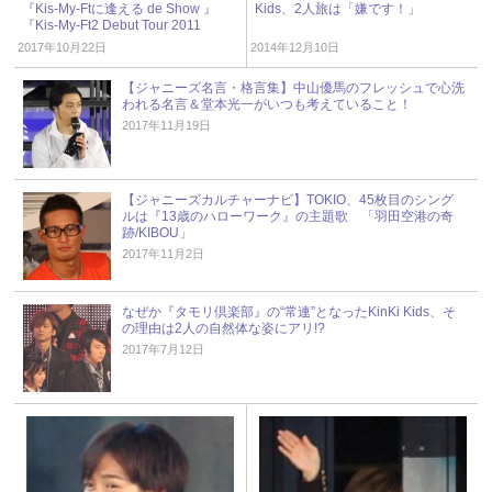
『Kis-My-Ftに逢える de Show 』
Kids、2人旅は「嫌です！」
『Kis-My-Ft2 Debut Tour 2011
Everyday Go』
2017年10月22日
2014年12月10日
【ジャニーズ名言・格言集】中山優馬のフレッシュで心洗
われる名言＆堂本光一がいつも考えていること！
2017年11月19日
【ジャニーズカルチャーナビ】TOKIO、45枚目のシング
ルは『13歳のハローワーク』の主題歌 「羽田空港の奇
跡/KIBOU」
2017年11月2日
なぜか『タモリ倶楽部』の“常連”となったKinKi Kids、そ
の理由は2人の自然体な姿にアリ!?
2017年7月12日