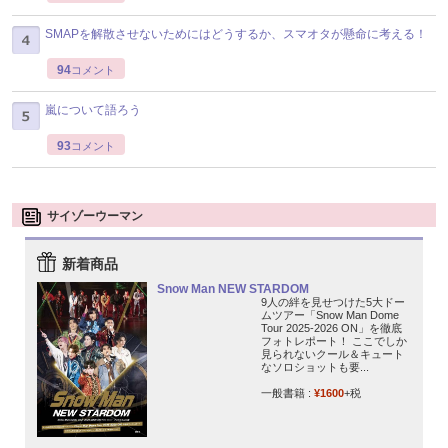
SMAPを解散させないためにはどうするか、スマオタが懸命に考える！
94
コメント
嵐について語ろう
93
コメント
サイゾーウーマン
新着商品
Snow Man NEW STARDOM
9人の絆を見せつけた5大ドー
ムツアー「Snow Man Dome
Tour 2025-2026 ON」を徹底
フォトレポート！ ここでしか
見られないクール＆キュート
なソロショットも要...
一般書籍 :
¥1600
+税