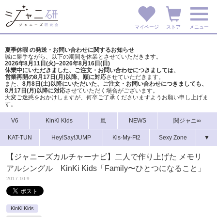
マイページ
ストア
メニュー
夏季休暇 の発送・お問い合わせに関するお知らせ
誠に勝手ながら、以下の期間を休業とさせていただきます。
2026年8月11日(火)~2026年8月16日(日)
休業中にいただきました、ご注文・お問い合わせにつきましては、
営業再開の8月17日(月)以降、順に対応
させていただきます。
また、
8月8日(土)以降にいただいた、ご注文・
お問い合わせにつきましても、
8月17日(月)以降に対応
させていただく場合がございます。
大変ご迷惑をおかけしますが、
何卒ご了承くださいますようお願い申し上げま
す。
V6
KinKi Kids
嵐
NEWS
関ジャニ∞
KAT-TUN
Hey!Say!JUMP
Kis-My-Ft2
Sexy Zone
▼
【ジャニーズカルチャーナビ】二人で作り上げた メモリ
アルシングル KinKi Kids「Family〜ひとつになること」
2017.10.9
KinKi Kids