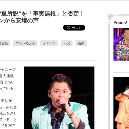
“退所説”を「事実無根」と否定！
ンから安堵の声
Focus!
の言動
ファンの反応
メディア
不安
感動
ジャニーズ
の個人連載
の内容につい
っている。
き出しか
ら、みなさ
お話をさせ
ていること
9月29日