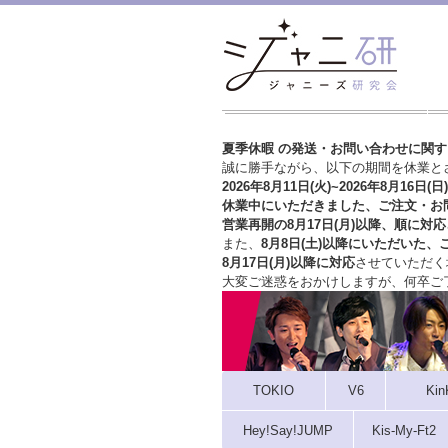
夏季休暇 の発送・お問い合わせに関
誠に勝手ながら、以下の期間を休業と
2026年8月11日(火)~2026年8月16日(日)
休業中にいただきました、ご注文・お
営業再開の8月17日(月)以降、順に対応
また、
8月8日(土)以降にいただいた、
8月17日(月)以降に対応
させていただく
大変ご迷惑をおかけしますが、
何卒ご
TOKIO
V6
Kin
Hey!Say!JUMP
Kis-My-Ft2