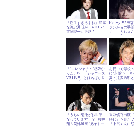
「勝手すぎるよね」温厚
Kis-My-Ft2
な滝沢秀明が、A.B.C-Z
ァンからの手
五関晃一に激怒!?
て「ニカちゃ
ツ」と言いた
「“コレジャナイ”感強か
お祝いで母校
った」!? 「ジャニーズ
に“赤飯”!? 
VS LIVE」とは名ばかり
翼・滝沢秀明
だった『Mステ ウルト
芸人がデビュ
ラFES』
ードを披露!!
「うちの菊池がお世話に
香取慎吾出演
なっています」!? 櫻井
時代』を見た
翔＆菊池風磨 “兄弟トー
「中居くんに
ク”が実現
る！」と焦る