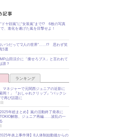
“ドヤ顔嵐”に“女装嵐”まで!? 6枚の写真
で、進化を遂げた嵐を目撃せよ！
idsはいつだって“2人の世界”……!? 思わず笑
真5選
y!JUMP山田涼介に「痩せろブス」と言われて
は誰？
ランキング
、マネジャーで元関西ジュニアの近影に
菊岡！」『おしゃれクリップ』“バックシ
”で再び話題に
2日
O 2025年総まとめ】嵐の活動終了発表に
N、TOKIO解散、ジュニア再編……波乱の一
る
日
esz 2025年炎上事件簿】8人体制始動後からの