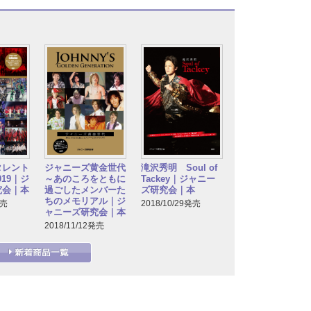
タレント
ジャニーズ黄金世代
滝沢秀明 Soul of
2019｜ジ
～あのころをともに
Tackey｜ジャニー
究会｜本
過ごしたメンバーた
ズ研究会｜本
ちのメモリアル｜ジ
発売
2018/10/29発売
ャニーズ研究会｜本
2018/11/12発売