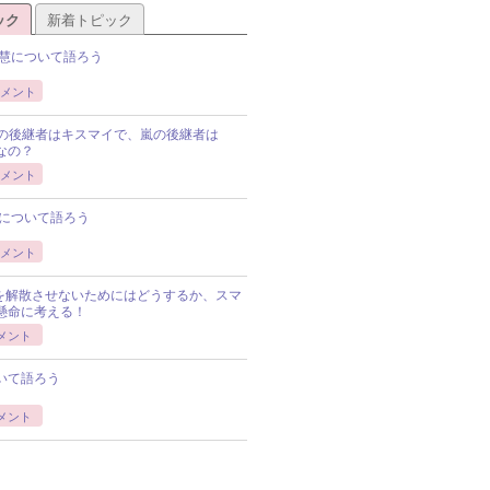
ック
新着トピック
慧について語ろう
メント
Pの後継者はキスマイで、嵐の後継者は
Pなの？
メント
について語ろう
メント
Pを解散させないためにはどうするか、スマ
懸命に考える！
メント
いて語ろう
メント