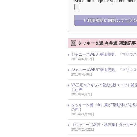
Select an image for your comment
タッキー＆翼 今井翼 関連記事
ジャニーズWEST桐山照史、『マリウ
2018年6月17日
ジャニーズWEST桐山照史、『マリウ
2018年4月8日
V6三宅＆タキツバ滝沢の新ユニット誕
しむ声
2018年4月7日
タッキー＆翼・今井翼が“活動休止”を
の声！
2018年3月30日
【ジャニーズ名言・格言集】タッキー＆
2018年2月22日