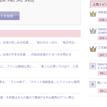
 (GIF, PNG, JPG, JPEG):
人気トピ
伊野尾
238
コ
SMA
JUM
214
コ
ス』主演の苦しみを吐露……「体がボロッボロ」「毎日号泣」
三宅健
ス』出演の不安を吐露……代役決定後のドタバタを明かす
107
コ
SMA
生に、ファンは複雑な思い……「翼くんが置いてけぼり」と悲
オタが
94
コ
発表も、「ラジオ終了」「チケット強制返金」にファンから疑問
嵐につ
93
コ
翼・今井翼は大人の魅力で勝負!?＆中山優馬のアツい野心