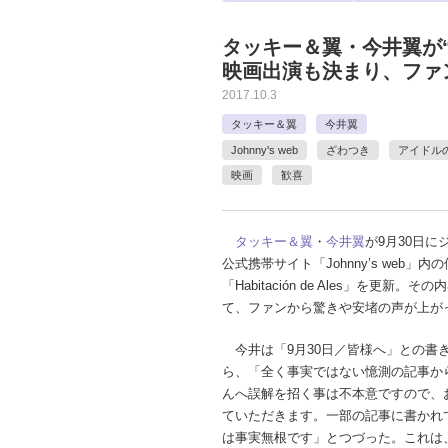
タッキー＆翼・今井翼が
映画出演も決まり、ファ
2017.10.3
タッキー＆翼
今井翼
Johnny's web
ざわつき
アイドル
映画
歓喜
タッキー＆翼
・
今井翼
が9月30日に
公式携帯サイト「Johnny’s web」内
「Habitación de Ales」を更新。そ
て、ファンから驚きや安堵の声が上が
今井は「9月30日／皆様へ」との書
ら、「全く事実ではない憶測の記事か
んへ誤解を招く事は不本意ですので、
ていただきます。一部の記事に書かれ
は事実無根です」とつづった。これは、