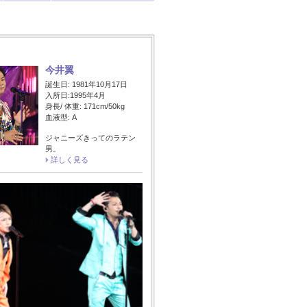
今井翼
誕生日: 1981年10月17日
入所日:1995年4月
身長/ 体重: 171cm/50kg
血液型: A
ジャニーズきってのラテン
男。
詳しく見る