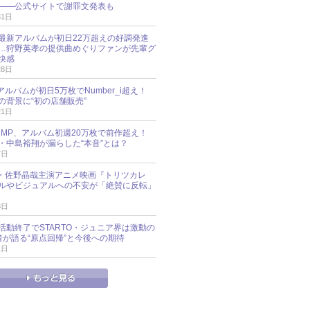
――公式サイトで謝罪文発表も
31日
最新アルバムが初日22万超えの好調発進
…狩野英孝の提供曲めぐりファンが先輩グ
快感
28日
新アルバムが初日5万枚でNumber_i超え！
の背景に“初の店舗販売”
21日
y!JUMP、アルバム初週20万枚で前作超え！
・中島裕翔が漏らした“本音”とは？
7日
oup・佐野晶哉主演アニメ映画『トリツカレ
ルやビジュアルへの不安が「絶賛に反転」
3日
活動終了でSTARTO・ジュニア界は激動の
識者が語る“原点回帰”と今後への期待
1日