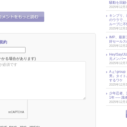
騒動を回顧
2025年12月
キンプリ、
のウラで…
ループに不
2025年12月
IMP.、最
好セールス
規約
2025年12月
Hey!Sa
かかる場合があります)
元メンバー
2025年12月
Aぇ! gr
男』タイト
するワケ
2025年12月
少年忍者、
1年 ── 
2025年12月