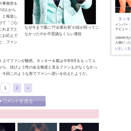
ズ事務所を
の3人から
、と報道し
タッキ
けて「ご心
メンバー
なぜ今まで翼に“IT企業社長”の役が回ってこ
これまでと
デビュー：2
なかったのか不思議なくらい適役
にお応えで
1990年
と、ファン
人物だっ
詳しく見
上でファンが騒然。タッキー＆翼は今年9月をもってユ
から、信ぴょう性のある報道と見るファンも少なくなかっ
、今回このような形でファンへ思いを伝えたようだ。
1
2
»