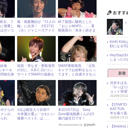
玉森裕太、フ
嵐・相葉雅紀が『21人の
終了疑惑に騒然とした
紙に便乗し
輪』に出演！ 3月27日
『おじゃMAP!!』……香
んはポンコ
（火）ジャニーズアイド
取慎吾の「末永く続きま
い放題
ル出演情報
すように！」の言葉でフ
ァン安堵！
KinKi K
顔になる写
Hey!Sa
しまったの
の給食
稲垣・草なぎ・香取退所
SMAP香取慎吾、「元気
タッキー＆
の日に、A.B.C-Zがコン
キャラでお給料をもらっ
新着
と同校出身
サートでSMAPの楽曲を
てます」と自虐ネタをぶ
ー時エピソ
熱唱！ ファンから感動
っこむ
の声続出
渋谷すばる
「やっぱり
ョット登場
2026年3月2
【START
KAT-TU
『ボクらの
1位は殿堂入り目前!?
本日3月7日は、Sexy
年を振り返
ファンが、
今井翼が選ぶ「かわいい
Zone菊池風磨くんの23
2026年1月1
怒られ
後輩ベスト3」は……
歳の誕生日です！
ワケ
Recommended by
【timel