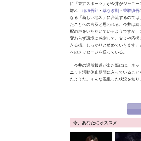
に「東京スポーツ」が今井がジャニー
離れ、
稲垣吾郎
・
草なぎ剛
・
香取慎吾
なる「新しい地図」に合流するのでは
たことへの言及と思われる。今井は続
配の声をいただいているようですが、
変わらず環境に感謝して、支えや応援
きる様、しっかりと努めていきます」
へのメッセージを送っている。
今井の退所報道が出た際には、ネット
ニット活動休止期間に入っていること
たようだ。そんな混乱した状況を知り
今、あなたにオススメ