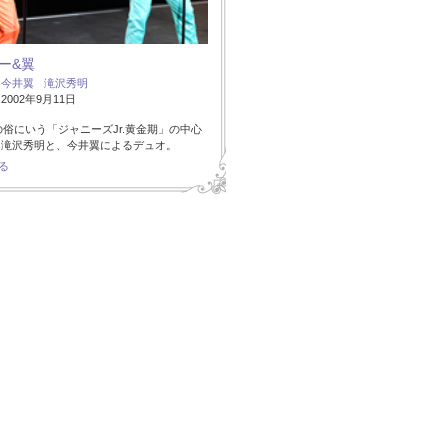
ー&翼
：
今井翼
滝沢秀明
002年9月11日
代の俗にいう「ジャニーズJr.黄金期」の中心
た滝沢秀明と、今井翼によるデュオ。
る