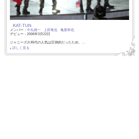
KAT-TUN
メンバー：
中丸雄一
上田竜也
亀梨和也
デビュー：2006年3月22日
ジャニーズJr.時代の人気は圧倒的だったため、…
詳しく見る