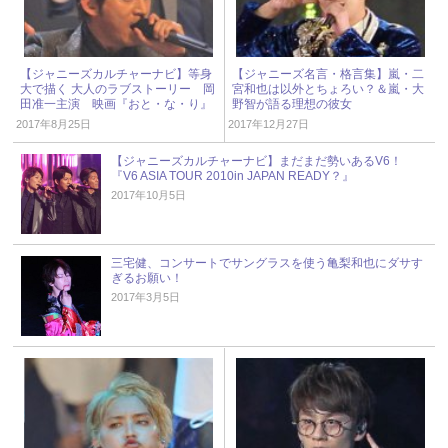
【ジャニーズカルチャーナビ】等身
【ジャニーズ名言・格言集】嵐・二
大で描く 大人のラブストーリー 岡
宮和也は以外とちょろい？＆嵐・大
田准一主演 映画『おと・な・り』
野智が語る理想の彼女
2017年8月25日
2017年12月27日
【ジャニーズカルチャーナビ】まだまだ勢いあるV6！
『V6 ASIA TOUR 2010in JAPAN READY？』
2017年10月5日
三宅健、コンサートでサングラスを使う亀梨和也にダサす
ぎるお願い！
2017年3月5日