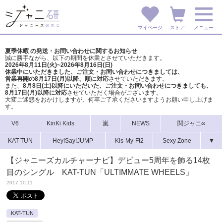
マイページ
ストア
メニュー
夏季休暇 の発送・お問い合わせに関するお知らせ
誠に勝手ながら、以下の期間を休業とさせていただきます。
2026年8月11日(火)~2026年8月16日(日)
休業中にいただきました、ご注文・お問い合わせにつきましては、
営業再開の8月17日(月)以降、順に対応
させていただきます。
また、
8月8日(土)以降にいただいた、ご注文・
お問い合わせにつきましても、
8月17日(月)以降に対応
させていただく場合がございます。
大変ご迷惑をおかけしますが、
何卒ご了承くださいますようお願い申し上げま
す。
V6
KinKi Kids
嵐
NEWS
関ジャニ∞
KAT-TUN
Hey!Say!JUMP
Kis-My-Ft2
Sexy Zone
▼
【ジャニーズカルチャーナビ】デビュー5周年を飾る14枚
目のシングル KAT-TUN「ULTIMMATE WHEELS」
2017.10.11
KAT-TUN