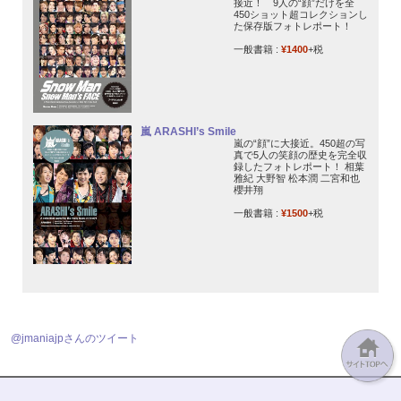
接近！ 9人の“顔”だけを全
450ショット超コレクションし
た保存版フォトレポート！
一般書籍 :
¥1400
+税
嵐 ARASHI’s Smile
嵐の“顔”に大接近。450超の写
真で5人の笑顔の歴史を完全収
録したフォトレポート！ 相葉
雅紀 大野智 松本潤 二宮和也
櫻井翔
一般書籍 :
¥1500
+税
@jmaniajpさんのツイート