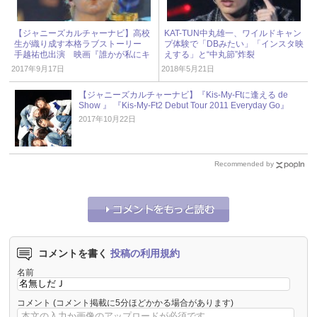
【ジャニーズカルチャーナビ】高校
KAT-TUN中丸雄一、ワイルドキャン
生が織り成す本格ラブストーリー
プ体験で「DBみたい」「インスタ映
手越祐也出演 映画『誰かが私にキ
えする」と“中丸節”炸裂
スをした』
2017年9月17日
2018年5月21日
【ジャニーズカルチャーナビ】『Kis-My-Ftに逢える de
Show 』 『Kis-My-Ft2 Debut Tour 2011 Everyday Go』
2017年10月22日
Recommended by
コメントを書く
投稿の利用規約
名前
コメント
(コメント掲載に5分ほどかかる場合があります)