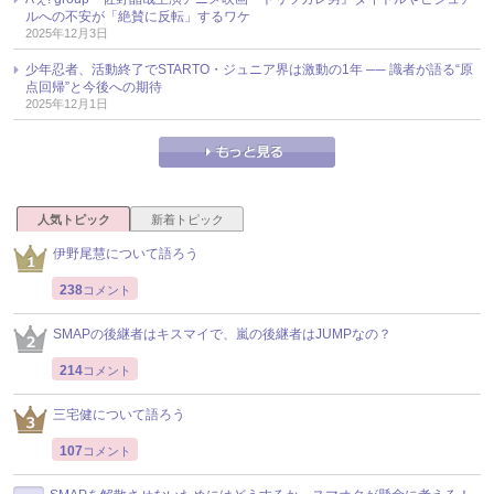
ルへの不安が「絶賛に反転」するワケ
2025年12月3日
少年忍者、活動終了でSTARTO・ジュニア界は激動の1年 ── 識者が語る“原
点回帰”と今後への期待
2025年12月1日
人気トピック
新着トピック
伊野尾慧について語ろう
238
コメント
SMAPの後継者はキスマイで、嵐の後継者はJUMPなの？
214
コメント
三宅健について語ろう
107
コメント