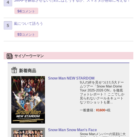
SMAPを解散させないためにはどうするか、スマオタが懸命に考える！
94
コメント
嵐について語ろう
93
コメント
サイゾーウーマン
新着商品
Snow Man NEW STARDOM
9人の絆を見せつけた5大ドー
ムツアー「Snow Man Dome
Tour 2025-2026 ON」を徹底
フォトレポート！ ここでしか
見られないクール＆キュート
なソロショットも要...
一般書籍 :
¥1600
+税
Snow Man Snow Man's Face
Snow Manメンバーの笑顔に大