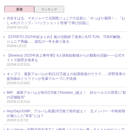
新着
ランキング
渋谷すばる、マネジャーで元関西ジュニアの近影に「やっぱり菊岡！」『お
しゃれクリップ』“バックショット登場”で再び話題に
2026年3月22日
【STARTO 2025年総まとめ】嵐の活動終了発表にKAT-TUN、TOKIO解散、
ジュニア再編……波乱の一年を振り返る
2026年1月1日
【timelesz 2025年炎上事件簿】8人体制始動後からの騒動を回顧――公式サ
イトで謝罪文発表も
2025年12月31日
キンプリ、最新アルバムが初日22万超えの好調発進のウラで……狩野英孝の
提供曲めぐりファンが先輩グループに不快感
2025年12月28日
IMP.、最新アルバムが初日5万枚でNumber_i超え！ 好セールスの背景に“初
の店舗販売”
2025年12月21日
Hey!Say!JUMP、アルバム初週20万枚で前作超え！ 元メンバー・中島裕翔
が漏らした“本音”とは？
2025年12月7日
Aぇ! group・佐野晶哉主演アニメ映画『トリツカレ男』タイトルやビジュア