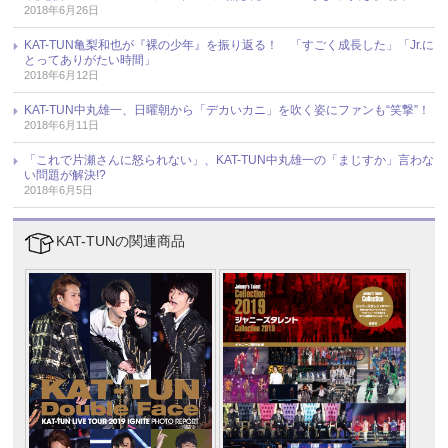
2018年6月26日
KAT-TUN亀梨和也が『裸の少年』を振り返る！ 「すごく成長した」「Jr.に
とってありがたい時間」
2018年6月12日
KAT-TUN中丸雄一、日曜朝から「デカいカニ」を吹く姿にファンも“笑撃”！
2018年6月11日
「これで片瀬さんに怒られない」、KAT-TUN中丸雄一の「まじすか」言わな
い問題が解決!?
2018年6月5日
KAT-TUNの関連商品