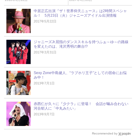
中居正広出演『ザ！世界仰天ニュース』は2時間スペシャ
ル！ 5月23日（火）ジャニーズアイドル出演情報
2017年5月22日
ジャニーズJr.屈指のダンススキルを持つふぉ～ゆ～の路線
を変えたのは、滝沢秀明の舞台!?
2017年3月31日
Sexy Zone中島健人、“ラブホリ王子”としての宿命にお悩
み中！
2013年7月1日
赤西仁が久々に『少クラ』に登場！ 会話が噛み合わない
河合郁人に「中丸みたい」
2013年9月7日
Recommended by