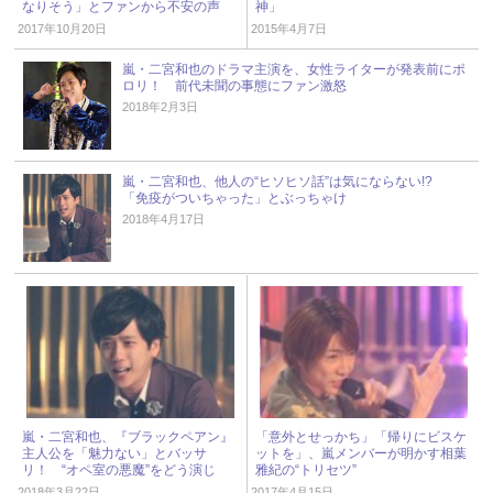
なりそう」とファンから不安の声
神」
2017年10月20日
2015年4月7日
嵐・二宮和也のドラマ主演を、女性ライターが発表前にポ
ロリ！ 前代未聞の事態にファン激怒
2018年2月3日
嵐・二宮和也、他人の“ヒソヒソ話”は気にならない!?
「免疫がついちゃった」とぶっちゃけ
2018年4月17日
嵐・二宮和也、『ブラックペアン』
「意外とせっかち」「帰りにビスケ
主人公を「魅力ない」とバッサ
ットを」、嵐メンバーが明かす相葉
リ！ “オペ室の悪魔”をどう演じ
雅紀の“トリセツ”
る？
2018年3月22日
2017年4月15日