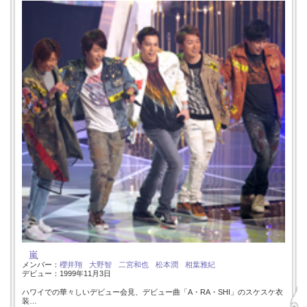
嵐
メンバー：
櫻井翔
大野智
二宮和也
松本潤
相葉雅紀
デビュー：1999年11月3日
ハワイでの華々しいデビュー会見、デビュー曲「A・RA・SHI」のスケスケ衣
装…