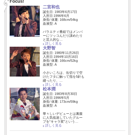
Focus!
二宮和也
誕生日: 1983年6月17日
入所日:1996年6月
身長/ 体重: 168cm/54kg
血液型: A
バラエティ番組ではメンバ
ーにツッコんだり諌めたり
と芸人的な…
詳しく見る
大野智
誕生日: 1980年11月26日
入所日:1994年10月16日
身長/ 体重: 166cm/52kg
血液型: A
小さいころは、缶切りで空
けたフタに触って指を5針も
縫ったり、…
詳しく見る
松本潤
誕生日: 1983年8月30日
入所日:1996年5月
身長/ 体重: 173cm/59kg
血液型: A
華々しいデビューとは裏腹
に人気低迷していたグルー
プを“キャラ変”という…
詳しく見る