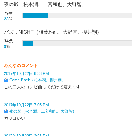
夜の影（松本潤、二宮和也、大野智）
79
票
23
%
バズりNIGHT（相葉雅紀、大野智、櫻井翔）
34
票
9
%
みんなのコメント
2017年10月22日 9:33 PM
Come Back（松本潤、櫻井翔）
この二人のコンビ曲ってだけで震えます
2017年10月22日 7:05 PM
夜の影（松本潤、二宮和也、大野智）
カッコいい