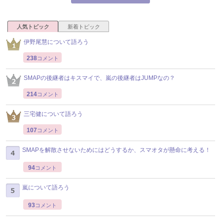
人気トピック
新着トピック
伊野尾慧について語ろう
238
コメント
SMAPの後継者はキスマイで、嵐の後継者はJUMPなの？
214
コメント
三宅健について語ろう
107
コメント
SMAPを解散させないためにはどうするか、スマオタが懸命に考える！
94
コメント
嵐について語ろう
93
コメント