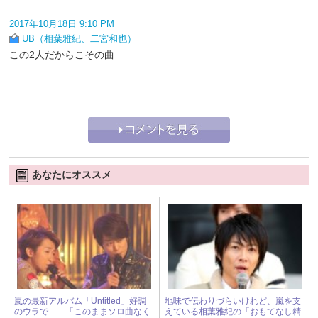
2017年10月18日 9:10 PM
UB（相葉雅紀、二宮和也）
この2人だからこその曲
あなたにオススメ
嵐の最新アルバム「Untitled」好調
地味で伝わりづらいけれど、嵐を支
のウラで……「このままソロ曲なく
えている相葉雅紀の「おもてなし精