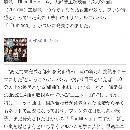
題歌「I’ll be there」や、大野智主演映画『忍びの国』
（2017年）主題歌「つなぐ」など話題曲が多く、ファン待
望となっていた
嵐
の16枚目のオリジナルアルバム
『「untitled」』がついに発売されました。
嵐 ARASHI’s Smile
“あえて未完成な部分を突き詰め、嵐の新たな挑戦をテー
マにした”というこのアルバム。やはり目玉といえば、10
分以上の長尺となる“組曲”に挑戦していることと、通常盤
のdisc2に4曲も収録されている“ユニット曲”でしょうか。
特にユニット曲は、組み合わせが発表された段階から早く
もネットで話題になっており、ファンの注目度も高い様
子。まだ発売されたばかりの『「untitled」』ですが、新し
い嵐を感じようといち早くアルバムを手に入れ、早速ユニ