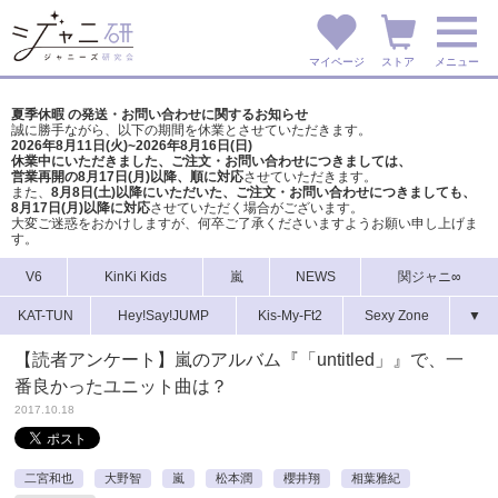
マイページ
ストア
メニュー
夏季休暇 の発送・お問い合わせに関するお知らせ
誠に勝手ながら、以下の期間を休業とさせていただきます。
2026年8月11日(火)~2026年8月16日(日)
休業中にいただきました、ご注文・お問い合わせにつきましては、
営業再開の8月17日(月)以降、順に対応
させていただきます。
また、
8月8日(土)以降にいただいた、ご注文・
お問い合わせにつきましても、
8月17日(月)以降に対応
させていただく場合がございます。
大変ご迷惑をおかけしますが、
何卒ご了承くださいますようお願い申し上げま
す。
V6
KinKi Kids
嵐
NEWS
関ジャニ∞
KAT-TUN
Hey!Say!JUMP
Kis-My-Ft2
Sexy Zone
▼
【読者アンケート】嵐のアルバム『「untitled」』で、一
番良かったユニット曲は？
2017.10.18
二宮和也
大野智
嵐
松本潤
櫻井翔
相葉雅紀