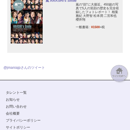
嵐 ARASHI’s Smile
嵐の“顔”に大接近。450超の写
真で5人の笑顔の歴史を完全収
録したフォトレポート！ 相葉
雅紀 大野智 松本潤 二宮和也
櫻井翔
一般書籍 :
¥1500
+税
@jmaniajpさんのツイート
タレント一覧
お知らせ
お問い合わせ
会社概要
プライバシーポリシー
サイトポリシー