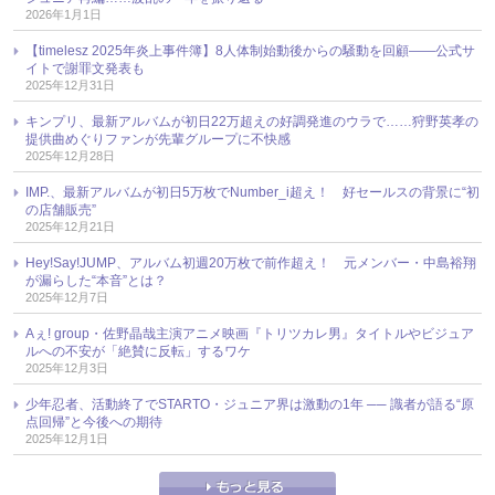
2026年1月1日
【timelesz 2025年炎上事件簿】8人体制始動後からの騒動を回顧――公式サ
イトで謝罪文発表も
2025年12月31日
キンプリ、最新アルバムが初日22万超えの好調発進のウラで……狩野英孝の
提供曲めぐりファンが先輩グループに不快感
2025年12月28日
IMP.、最新アルバムが初日5万枚でNumber_i超え！ 好セールスの背景に“初
の店舗販売”
2025年12月21日
Hey!Say!JUMP、アルバム初週20万枚で前作超え！ 元メンバー・中島裕翔
が漏らした“本音”とは？
2025年12月7日
Aぇ! group・佐野晶哉主演アニメ映画『トリツカレ男』タイトルやビジュア
ルへの不安が「絶賛に反転」するワケ
2025年12月3日
少年忍者、活動終了でSTARTO・ジュニア界は激動の1年 ── 識者が語る“原
点回帰”と今後への期待
2025年12月1日