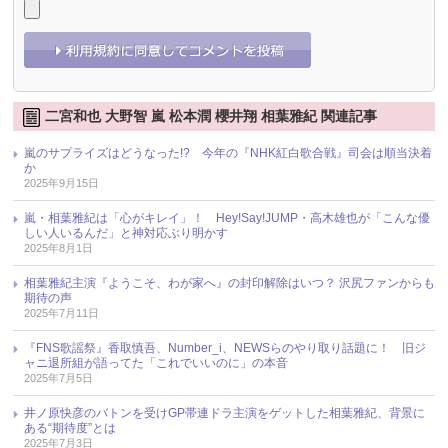
二宮和也 大野智 嵐 松本潤 櫻井翔 相葉雅紀 関連記事
嵐のサプライズはどうなった!? 今年の『NHK紅白歌合戦』司会は順当決着
か
2025年9月15日
嵐・相葉雅紀は「心がキレイ」！ Hey!Say!JUMP・高木雄也が「こんな優
しい人いるんだ」と神対応ぶり明かす
2025年8月1日
相葉雅紀主演『ようこそ、わが家へ』の封印解除はいつ？ 沢尻ファンからも
期待の声
2025年7月11日
『FNS歌謡祭』香取慎吾、Number_i、NEWSらのやり取り話題に！ 旧ジ
ャニ退所組が語ってた「これでいいのに」の本音
2025年7月5日
井ノ原快彦のバトンを受けGP帯連ドラ主演をゲットした相葉雅紀、背景に
ある“期待度”とは
2025年7月3日