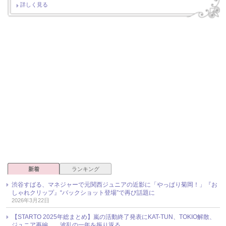
詳しく見る
新着
ランキング
渋谷すばる、マネジャーで元関西ジュニアの近影に「やっぱり菊岡！」『お
しゃれクリップ』“バックショット登場”で再び話題に
2026年3月22日
【STARTO 2025年総まとめ】嵐の活動終了発表にKAT-TUN、TOKIO解散、
ジュニア再編……波乱の一年を振り返る