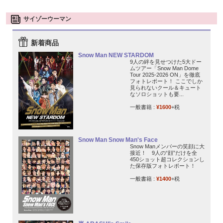
サイゾーウーマン
新着商品
Snow Man NEW STARDOM
9人の絆を見せつけた5大ドー
ムツアー「Snow Man Dome
Tour 2025-2026 ON」を徹底
フォトレポート！ ここでしか
見られないクール＆キュート
なソロショットも要...
一般書籍 :
¥1600
+税
Snow Man Snow Man's Face
Snow Manメンバーの笑顔に大
接近！ 9人の“顔”だけを全
450ショット超コレクションし
た保存版フォトレポート！
一般書籍 :
¥1400
+税