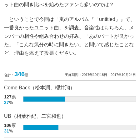
ット曲の聞き比べを始めたファンも多いのでは？
ということで今回は「嵐のアルバム『「untitled」』で、
一番良かったユニット曲」を調査。音楽性はもちろん、メ
ンバーの相性や組み合わせの好み、「あのパートが良かっ
た」「こんな気分の時に聞きたい」と聞いて感じたことな
ど、理由を添えて投票ください。
346
実施期間：2017年10月18日～2017年10月24日
合計：
票
Come Back（松本潤、櫻井翔）
127
票
37
%
UB（相葉雅紀、二宮和也）
106
票
31
%