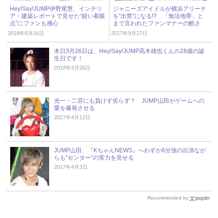
Hey!Say!JUMP伊野尾慧、インテリ
ジャニーズアイドルが横浜アリーナ
ア・建築レポートで見せた“鋭い着眼
を“出禁”になる!? 「無法地帯」と
点”にファンも感心
まで言われたファンマナーの酷さ
2018年6月16日
2017年9月27日
本日3月26日は、Hey!Say!JUMP高木雄也くんの28歳の誕
生日です！
2018年3月26日
光一・二宮にも負けず劣らず？ JUMP山田がゲームへの
愛を爆発させる
2017年4月12日
JUMP山田、『KちゃんNEWS』へわずか6分強の出演なが
らも“センター”の実力を見せる
2017年4月3日
Recommended by