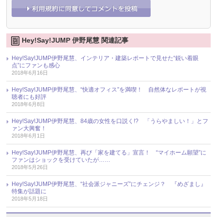
Hey!Say!JUMP 伊野尾慧 関連記事
Hey!Say!JUMP伊野尾慧、インテリア・建築レポートで見せた“鋭い着眼
点”にファンも感心
2018年6月16日
Hey!Say!JUMP伊野尾慧、“快適オフィス”を満喫！ 自然体なレポートが視
聴者にも好評
2018年6月8日
Hey!Say!JUMP伊野尾慧、84歳の女性を口説く!? 「うらやましい！」とフ
ァン大興奮！
2018年6月1日
Hey!Say!JUMP伊野尾慧、再び「家を建てる」宣言！ “マイホーム願望”に
ファンはショックを受けていたが……
2018年5月26日
Hey!Say!JUMP伊野尾慧、“社会派ジャニーズ”にチェンジ？ 『めざまし』
特集が話題に
2018年5月18日