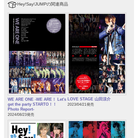
Hey!Say!JUMPの関連商品
LOVE STAGE 山田涼介
WE ARE ONE -WE ARE！ Let's
get the party STARTO！！
2023/04/21発売
Photo Report-
2024/08/23発売