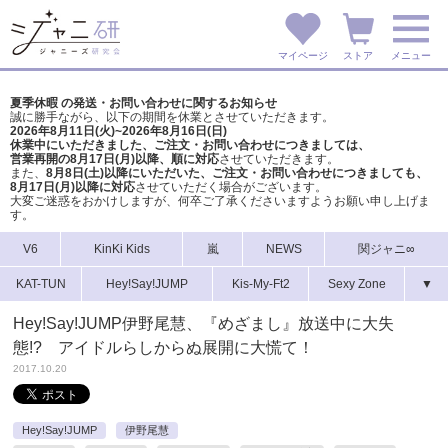
マイページ
ストア
メニュー
夏季休暇 の発送・お問い合わせに関するお知らせ
誠に勝手ながら、以下の期間を休業とさせていただきます。
2026年8月11日(火)~2026年8月16日(日)
休業中にいただきました、ご注文・お問い合わせにつきましては、
営業再開の8月17日(月)以降、順に対応
させていただきます。
また、
8月8日(土)以降にいただいた、ご注文・
お問い合わせにつきましても、
8月17日(月)以降に対応
させていただく場合がございます。
大変ご迷惑をおかけしますが、
何卒ご了承くださいますようお願い申し上げま
す。
V6
KinKi Kids
嵐
NEWS
関ジャニ∞
KAT-TUN
Hey!Say!JUMP
Kis-My-Ft2
Sexy Zone
▼
Hey!Say!JUMP伊野尾慧、『めざまし』放送中に大失
態!? アイドルらしからぬ展開に大慌て！
2017.10.20
Hey!Say!JUMP
伊野尾慧