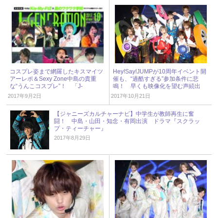
コスプレ姿まで網羅したキスマイツ
Hey!Say!JUMPが10周年イベント開
アーレポ＆Sexy Zone中島の貴重
催も、“過酷すぎる”参加条件に悲
な“うんこコスプレ”！ 「J-
鳴！ 早くも映像化を望む声続出
GENERATION」2017年10月号
2017年9月2日
2017年10月21日
【ジャニーズカルチャーナビ】中学生が教師再生に奮
闘！ 中島・山田・知念・有岡出演 ドラマ『スクラッ
プ・ティーチャー』
2017年8月29日