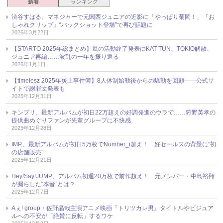
新着
ランキング
渋谷すばる、マネジャーで元関西ジュニアの近影に「やっぱり菊岡！」『お
しゃれクリップ』“バックショット登場”で再び話題に
2026年3月22日
【STARTO 2025年総まとめ】嵐の活動終了発表にKAT-TUN、TOKIO解散、
ジュニア再編……波乱の一年を振り返る
2026年1月1日
【timelesz 2025年炎上事件簿】8人体制始動後からの騒動を回顧――公式サ
イトで謝罪文発表も
2025年12月31日
キンプリ、最新アルバムが初日22万超えの好調発進のウラで……狩野英孝の
提供曲めぐりファンが先輩グループに不快感
2025年12月28日
IMP.、最新アルバムが初日5万枚でNumber_i超え！ 好セールスの背景に“初
の店舗販売”
2025年12月21日
Hey!Say!JUMP、アルバム初週20万枚で前作超え！ 元メンバー・中島裕翔
が漏らした“本音”とは？
2025年12月7日
Aぇ! group・佐野晶哉主演アニメ映画『トリツカレ男』タイトルやビジュア
ルへの不安が「絶賛に反転」するワケ