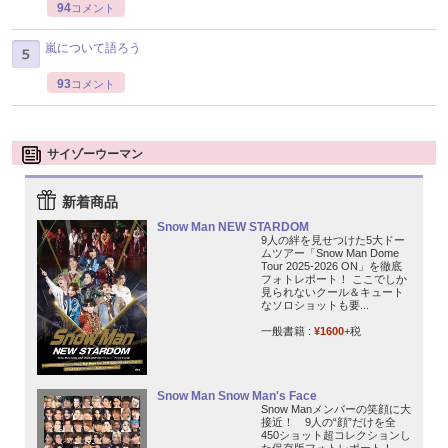
94
コメント
嵐について語ろう
93
コメント
サイゾーウーマン
新着商品
Snow Man NEW STARDOM
9人の絆を見せつけた5大ドー
ムツアー「Snow Man Dome
Tour 2025-2026 ON」を徹底
フォトレポート！ ここでしか
見られないクール＆キュート
なソロショットも要...
一般書籍 :
¥1600
+税
Snow Man Snow Man's Face
Snow Manメンバーの笑顔に大
接近！ 9人の“顔”だけを全
450ショット超コレクションし
た保存版フォトレポート！