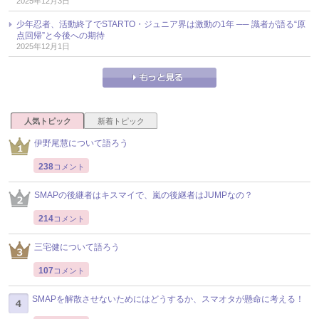
2025年12月3日
少年忍者、活動終了でSTARTO・ジュニア界は激動の1年 ── 識者が語る“原
点回帰”と今後への期待
2025年12月1日
人気トピック
新着トピック
伊野尾慧について語ろう
238
コメント
SMAPの後継者はキスマイで、嵐の後継者はJUMPなの？
214
コメント
三宅健について語ろう
107
コメント
SMAPを解散させないためにはどうするか、スマオタが懸命に考える！