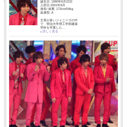
誕生日: 1990年6月22日
入所日:2001年9月
身長/ 体重: 173cm/54kg
血液型: A
文系が多いジャニーズの中
で、明治大学理工学部建築
学科を卒業した…
詳しく見る