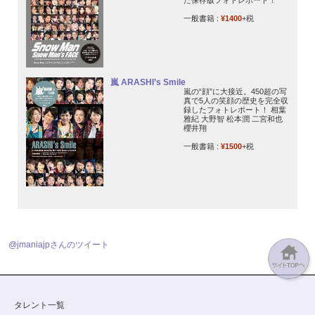
一般書籍 :
¥1400
+税
嵐 ARASHI’s Smile
嵐の“顔”に大接近。450超の写
真で5人の笑顔の歴史を完全収
録したフォトレポート！ 相葉
雅紀 大野智 松本潤 二宮和也
櫻井翔
一般書籍 :
¥1500
+税
@jmaniajpさんのツイート
タレント一覧