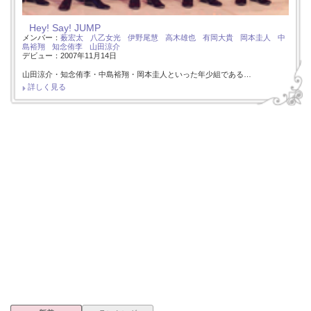
Hey! Say! JUMP
メンバー：
薮宏太
八乙女光
伊野尾慧
高木雄也
有岡大貴
岡本圭人
中
島裕翔
知念侑李
山田涼介
デビュー：2007年11月14日
山田涼介・知念侑李・中島裕翔・岡本圭人といった年少組である…
詳しく見る