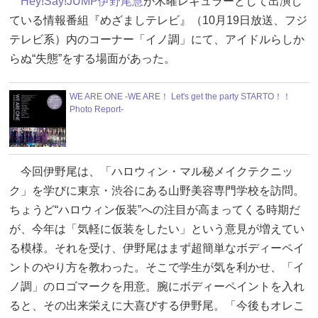
Hey!Say!JUMP
伊野尾慧
が木曜レギュラーとして出演し
ている情報番組『めざましテレビ』（10月19日放送、フジ
テレビ系）内のコーナー「イノ調」にて、アイドルらしか
らぬ“失態”をする場面があった。
WE ARE ONE -WE ARE！ Let's get the party STARTO！！
Photo Report-
今回伊野尾は、「ハロウィン・マル秘メイクテクニッ
ク」を学びに東京・渋谷にある山野美容専門学校を訪問。
ちょうど“ハロウィン仮装”への注目が高まってくる時期だ
が、今年は「気軽に仮装をしたい」という意見が増えてい
る模様。それを受け、伊野尾はまず超簡単なボディーペイ
ントのやり方を教わった。そこで学生が気を利かせ、「イ
ノ調」のロゴマークを用意。腕にボディーペイントを入れ
ると、その出来栄えに大喜びする伊野尾。「今後もオレこ