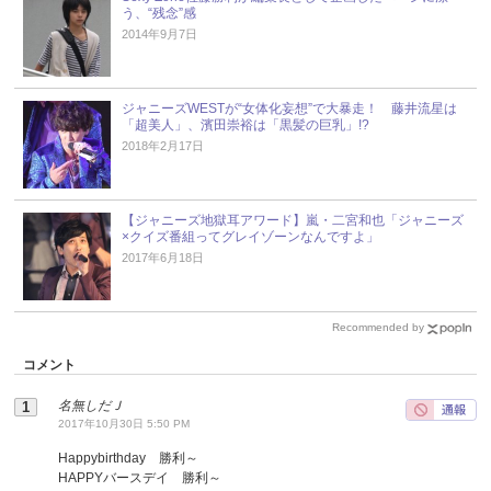
う、“残念”感
2014年9月7日
ジャニーズWESTが“女体化妄想”で大暴走！ 藤井流星は
「超美人」、濱田崇裕は「黒髪の巨乳」!?
2018年2月17日
【ジャニーズ地獄耳アワード】嵐・二宮和也「ジャニーズ
×クイズ番組ってグレイゾーンなんですよ」
2017年6月18日
Recommended by
コメント
名無しだＪ
2017年10月30日 5:50 PM
Happybirthday 勝利～
HAPPYバースデイ 勝利～