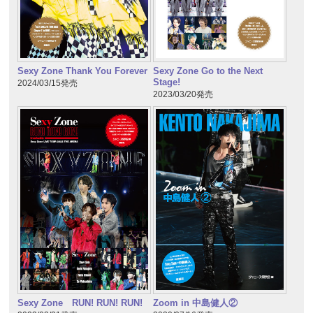
Sexy Zone Thank You Forever
Sexy Zone Go to the Next
Stage!
2024/03/15発売
2023/03/20発売
Sexy Zone RUN! RUN! RUN!
Zoom in 中島健人②