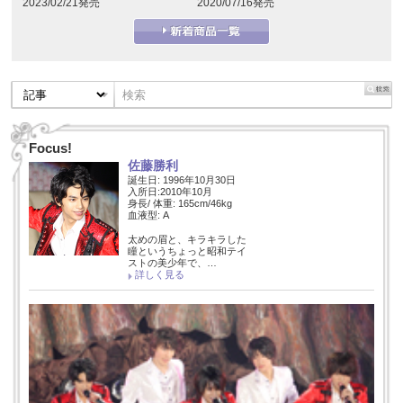
2023/02/21発売
2020/07/16発売
Focus!
佐藤勝利
誕生日: 1996年10月30日
入所日:2010年10月
身長/ 体重: 165cm/46kg
血液型: A
太めの眉と、キラキラした
瞳というちょっと昭和テイ
ストの美少年で、…
詳しく見る