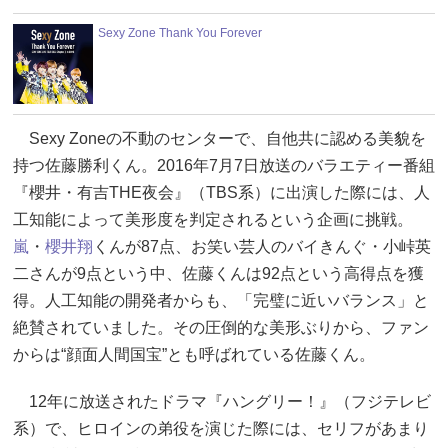
Sexy Zone Thank You Forever
Sexy Zoneの不動のセンターで、自他共に認める美貌を
持つ佐藤勝利くん。2016年7月7日放送のバラエティー番組
『櫻井・有吉THE夜会』（TBS系）に出演した際には、人
工知能によって美形度を判定されるという企画に挑戦。
嵐
・
櫻井翔
くんが87点、お笑い芸人のバイきんぐ・小峠英
二さんが9点という中、佐藤くんは92点という高得点を獲
得。人工知能の開発者からも、「完璧に近いバランス」と
絶賛されていました。その圧倒的な美形ぶりから、ファン
からは“顔面人間国宝”とも呼ばれている佐藤くん。
12年に放送されたドラマ『ハングリー！』（フジテレビ
系）で、ヒロインの弟役を演じた際には、セリフがあまり