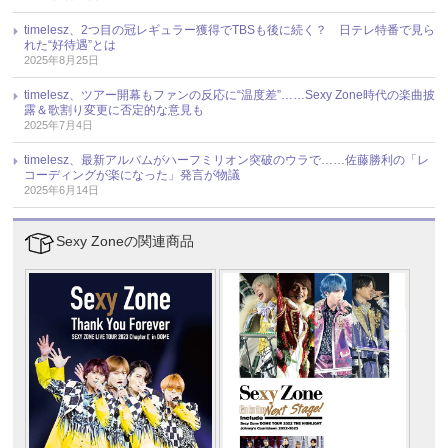
timelesz、2つ目の冠レギュラー獲得でTBSも後に続く？ 日テレ特番で見ら
れた“好待遇”とは
2025年8月25日
timelesz、ツアー開幕もファンの反応に“温度差”……Sexy Zone時代の楽曲披
露＆歌割り変更に否定的な意見も
2025年7月4日
timelesz、最新アルバムがハーフミリオン突破のウラで……佐藤勝利の「レ
コーディングが楽になった」発言が物議
2025年6月14日
Sexy Zoneの関連商品