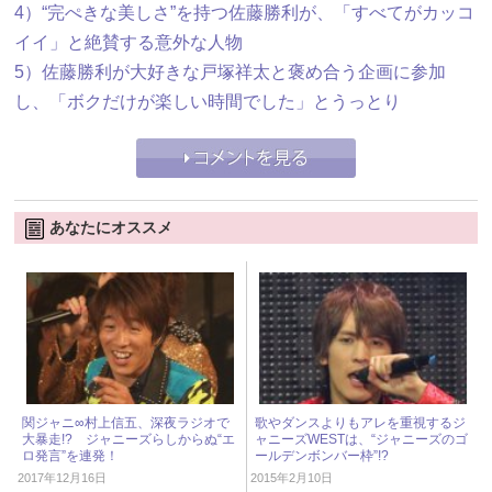
4）“完ぺきな美しさ”を持つ佐藤勝利が、「すべてがカッコ
イイ」と絶賛する意外な人物
5）佐藤勝利が大好きな戸塚祥太と褒め合う企画に参加
し、「ボクだけが楽しい時間でした」とうっとり
あなたにオススメ
関ジャニ∞村上信五、深夜ラジオで
歌やダンスよりもアレを重視するジ
大暴走!? ジャニーズらしからぬ“エ
ャニーズWESTは、“ジャニーズのゴ
ロ発言”を連発！
ールデンボンバー枠”!?
2017年12月16日
2015年2月10日