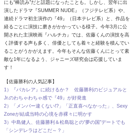
にも“棒読み”だと話題になったことも。しかし、翌年に出
演したドラマ『SUMMER NUDE』（フジテレビ系）や、
連続ドラマ初主演作の『49』（日本テレビ系）と、作品を
経るごとに演技に磨きがかかっている様子。今年3月に公
開された主演映画『ハルチカ』では、佐藤くんの演技を高
く評価する声も多く、俳優としても着々と経験を積んでい
ることがうかがえます。今年もそんな佐藤くんにとって素
敵な1年になるよう、ジャニーズ研究会は応援していま
す！
【佐藤勝利の人気記事】
1）『バカレア』に続けるか？ 佐藤勝利のビジュアルと
Jr.のわちゃわちゃ感で『49』が好発進
2）「メンバー違くない!?」「正直喜べなかった」、Sexy
Zoneが結成当時の心境を赤裸々に明かす
3）中島健人、佐藤勝利＆松島聡との“夢の国”デートでも
「シンデレラはどこだ～？」