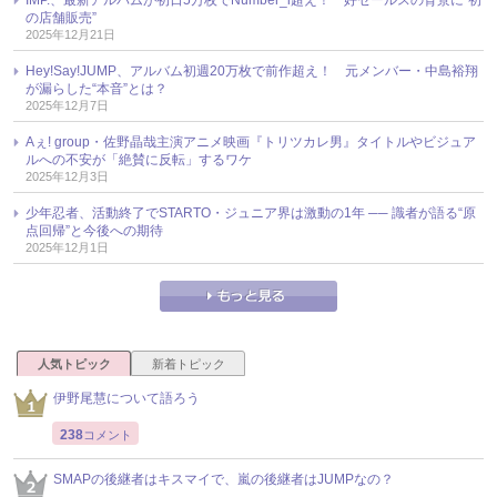
の店舗販売”
2025年12月21日
Hey!Say!JUMP、アルバム初週20万枚で前作超え！ 元メンバー・中島裕翔
が漏らした“本音”とは？
2025年12月7日
Aぇ! group・佐野晶哉主演アニメ映画『トリツカレ男』タイトルやビジュア
ルへの不安が「絶賛に反転」するワケ
2025年12月3日
少年忍者、活動終了でSTARTO・ジュニア界は激動の1年 ── 識者が語る“原
点回帰”と今後への期待
2025年12月1日
人気トピック
新着トピック
伊野尾慧について語ろう
238
コメント
SMAPの後継者はキスマイで、嵐の後継者はJUMPなの？