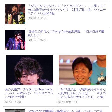
『ダウンタウンなう』に『ヒルナンデス！』……関ジャニ
∞丸山隆平がテレビジャック！ 11月17日（金）ジャニー
ズアイドル出演情報
2017年11月16日
“赤西仁の真似っコ”Sexy Zone菊池風磨、「自分自身で勝
負したい」
2014年10月27日
あの大物アーティストとSexy Zone
TOKIO国分太一が城島茂からもらっ
メンバーが飲んだ!? “インスタグラ
た誕生日プレゼントは……「ボクの
ムの謎”も判明！
ことを本当に考えてくれた」と感
動！
2017年8月20日
2017年10月15日
Sexy Zone佐藤勝利が編集長として企画したページに漂