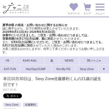
マイページ
ストア
メニュー
夏季休暇 の発送・お問い合わせに関するお知らせ
誠に勝手ながら、以下の期間を休業とさせていただきます。
2026年8月11日(火)~2026年8月16日(日)
休業中にいただきました、ご注文・お問い合わせにつきましては、
営業再開の8月17日(月)以降、順に対応
させていただきます。
また、
8月8日(土)以降にいただいた、ご注文・
お問い合わせにつきましても、
8月17日(月)以降に対応
させていただく場合がございます。
大変ご迷惑をおかけしますが、
何卒ご了承くださいますようお願い申し上げま
す。
V6
KinKi Kids
嵐
NEWS
関ジャニ∞
KAT-TUN
Hey!Say!JUMP
Kis-My-Ft2
Sexy Zone
▼
本日10月30日は、Sexy Zone佐藤勝利くんの21歳の誕生
日です！
2017.10.30
Sexy Zone
佐藤勝利