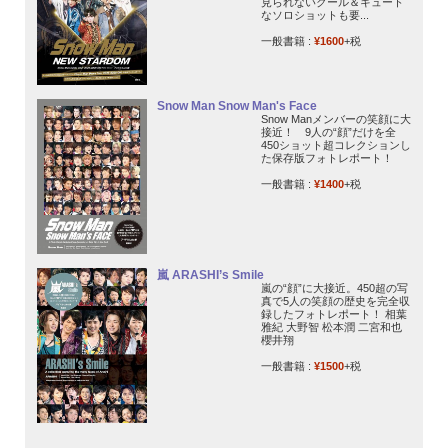
見られないクール＆キュート
なソロショットも要...
一般書籍 :
¥1600
+税
Snow Man Snow Man's Face
Snow Manメンバーの笑顔に大
接近！ 9人の“顔”だけを全
450ショット超コレクションし
た保存版フォトレポート！
一般書籍 :
¥1400
+税
嵐 ARASHI’s Smile
嵐の“顔”に大接近。450超の写
真で5人の笑顔の歴史を完全収
録したフォトレポート！ 相葉
雅紀 大野智 松本潤 二宮和也
櫻井翔
一般書籍 :
¥1500
+税