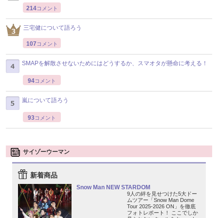
214
コメント
三宅健について語ろう
107
コメント
SMAPを解散させないためにはどうするか、スマオタが懸命に考える！
94
コメント
嵐について語ろう
93
コメント
サイゾーウーマン
新着商品
Snow Man NEW STARDOM
9人の絆を見せつけた5大ドー
ムツアー「Snow Man Dome
Tour 2025-2026 ON」を徹底
フォトレポート！ ここでしか