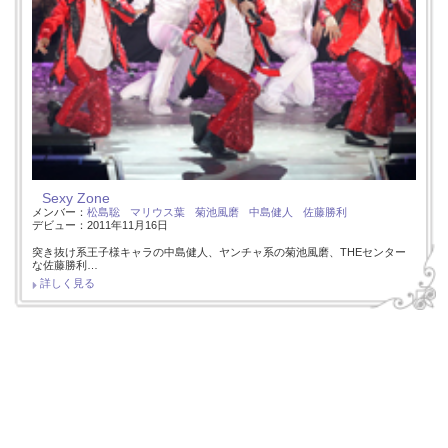
Sexy Zone
メンバー：
松島聡
マリウス葉
菊池風磨
中島健人
佐藤勝利
デビュー：2011年11月16日
突き抜け系王子様キャラの中島健人、ヤンチャ系の菊池風磨、THEセンター
な佐藤勝利…
詳しく見る