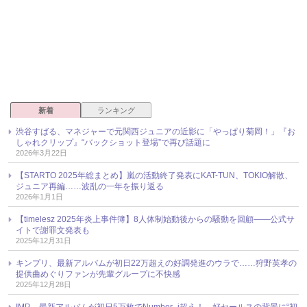
新着
ランキング
渋谷すばる、マネジャーで元関西ジュニアの近影に「やっぱり菊岡！」『お
しゃれクリップ』“バックショット登場”で再び話題に
2026年3月22日
【STARTO 2025年総まとめ】嵐の活動終了発表にKAT-TUN、TOKIO解散、
ジュニア再編……波乱の一年を振り返る
2026年1月1日
【timelesz 2025年炎上事件簿】8人体制始動後からの騒動を回顧――公式サ
イトで謝罪文発表も
2025年12月31日
キンプリ、最新アルバムが初日22万超えの好調発進のウラで……狩野英孝の
提供曲めぐりファンが先輩グループに不快感
2025年12月28日
IMP.、最新アルバムが初日5万枚でNumber_i超え！ 好セールスの背景に“初