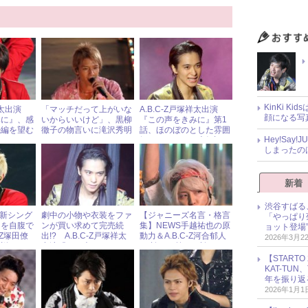
KinKi K
祥太出演
「マッチだって上がいな
A.B.C-Z戸塚祥太出演
顔になる写
みに』、感
いからいいけど」、黒柳
『この声をきみに』第1
続編を望む
徹子の物言いに滝沢秀明
話、ほのぼのとした雰囲
Hey!Sa
もタジタジ
気でファンから大好評！
しまったの
新着
渋谷すばる
の最新シング
劇中の小物や衣装をファ
【ジャニーズ名言・格言
「やっぱり
」を自腹で
ンが買い求めて完売続
集】NEWS手越祐也の原
ョット登場
-Z塚田僚
出!? A.B.C-Z戸塚祥太
動力＆A.B.C-Z河合郁人
2026年3月2
伝説」
出演『この声をきみに』
の“誇りを捨てる誇り”と
第3話
は？
【START
KAT-TU
年を振り返
2026年1月1