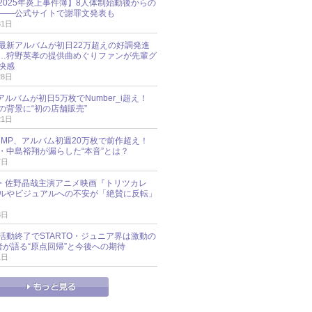
esz 2025年炎上事件簿】8人体制始動後からの
――公式サイトで謝罪文発表も
31日
最新アルバムが初日22万超えの好調発進
…狩野英孝の提供曲めぐりファンが先輩グ
快感
28日
新アルバムが初日5万枚でNumber_i超え！
の背景に“初の店舗販売”
21日
y!JUMP、アルバム初週20万枚で前作超え！
・中島裕翔が漏らした“本音”とは？
7日
oup・佐野晶哉主演アニメ映画『トリツカレ
ルやビジュアルへの不安が「絶賛に反転」
3日
活動終了でSTARTO・ジュニア界は激動の
識者が語る“原点回帰”と今後への期待
1日