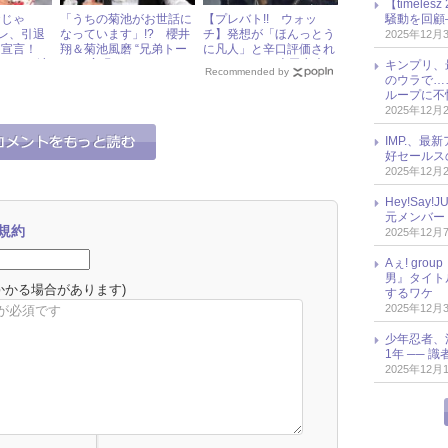
【timel
騒動を回顧
おじゃ
「うちの菊池がお世話に
【プレバト!! ウォッ
オレ、引退
なっています」!? 櫻井
チ】発想が「ほんっとう
2025年12月
」宣言！
翔＆菊池風磨 “兄弟トー
に凡人」と辛口評価され
うた」の演
ク”が実現
た、KAT-TUN上田竜也の
キンプリ、
Recommended by
涙を誘う
俳句とは？
のウラで…
ループに不
2025年12月
IMP.、最
好セールス
2025年12月
Hey!Sa
元メンバー
規約
2025年12月
Aぇ! gr
男』タイト
かかる場合があります)
するワケ
2025年12月
少年忍者、
1年 ── 
2025年12月