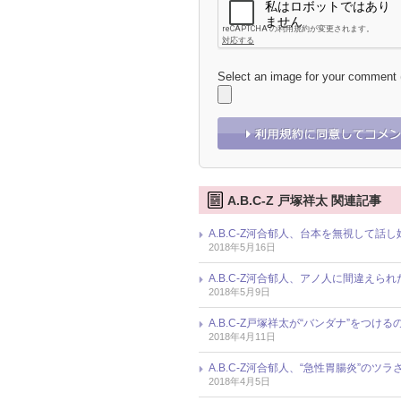
Select an image for your comment
A.B.C-Z 戸塚祥太 関連記事
A.B.C-Z河合郁人、台本を無視して
2018年5月16日
A.B.C-Z河合郁人、アノ人に間違えら
2018年5月9日
A.B.C-Z戸塚祥太が“バンダナ”をつ
2018年4月11日
A.B.C-Z河合郁人、“急性胃腸炎”の
2018年4月5日