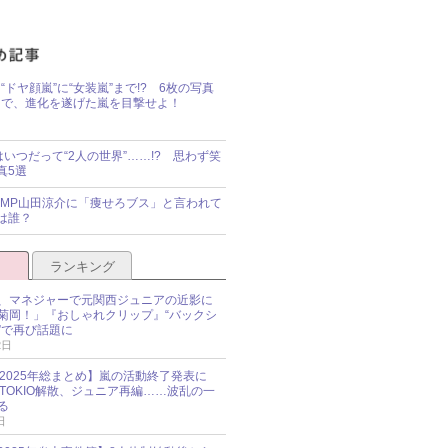
“ドヤ顔嵐”に“女装嵐”まで!? 6枚の写真
で、進化を遂げた嵐を目撃せよ！
idsはいつだって“2人の世界”……!? 思わず笑
真5選
y!JUMP山田涼介に「痩せろブス」と言われて
は誰？
ランキング
、マネジャーで元関西ジュニアの近影に
菊岡！」『おしゃれクリップ』“バックシ
”で再び話題に
2日
O 2025年総まとめ】嵐の活動終了発表に
N、TOKIO解散、ジュニア再編……波乱の一
る
日