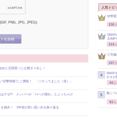
人気トピ
伊野尾
 (GIF, PNG, JPG, JPEG):
238
コ
SMA
JUM
214
コ
三宅健
107
コ
話し始めた五関晃一に公開ダメ出し！
SMA
オタが
れた“目撃情報”にご満悦！ 「バズってました（笑）」
94
コ
嵐につ
けるのはナゼ!? メンバーが「○○への憧れ」とぶっちゃけ
93
コ
ツラさを熱弁！ 3年前の苦い思い出を振り返る