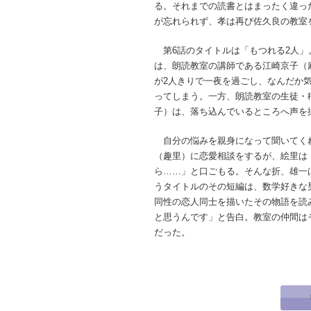
る。それまでの読書とはまったく違っ
が忘れられず、孝は再び佐久良の教室
第6話のタイトルは「もつれる2人」
は、朗読教室の講師である江崎京子（
が2人きりで一夜を過ごし、なんだか
ってしまう。一方、朗読教室の生徒・
子）は、落ち込んでいるところへ声を
自分の悩みを親身になって聞いてく
（趣里）に恋愛相談をするが、絵里は
ら……」と口ごもる。そんな折、雄一
うタイトルのその短編は、数学好きな
同性の恋人同士を描いたその物語を読
と思うんです」と告白。教室の仲間は
だった。