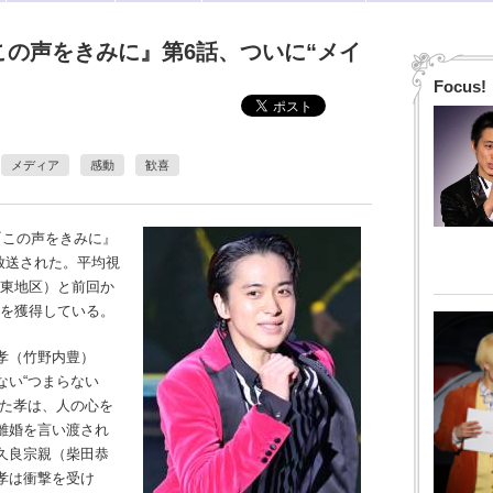
『この声をきみに』第6話、ついに“メイ
！
Focus!
メディア
感動
歓喜
『この声をきみに』
に放送された。平均視
関東地区）と前回か
率を獲得している。
孝（竹野内豊）
ない“つまらない
った孝は、人の心を
離婚を言い渡され
久良宗親（柴田恭
孝は衝撃を受け