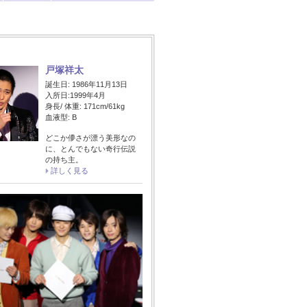
戸塚祥太
誕生日: 1986年11月13日
入所日:1999年4月
身長/ 体重: 171cm/61kg
血液型: B
どこか儚さが漂う美形なの
に、とんでもない奇行伝説
の持ち主。
詳しく見る