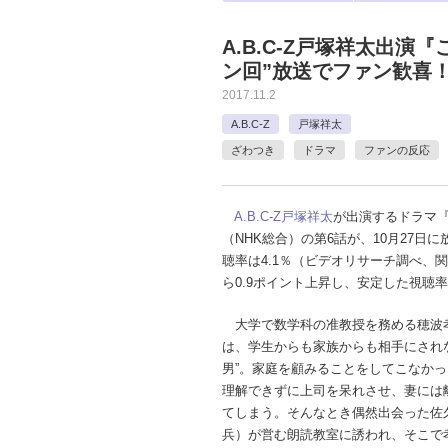
A.B.C-Z戸塚祥太出演
ン回”放送でファン歓喜
2017.11.2
A.B.C-Z
戸塚祥太
ざわつき
ドラマ
ファンの反応
A.B.C-Z
戸塚祥太
が出演するドラマ
（NHK総合）の第6話が、10月27日
聴率は4.1％（ビデオリサーチ調べ、
ら0.9ポイント上昇し、安定した視聴
大学で数学科の准教授を務める穂波
は、学生からも家族からも相手にされ
男”。家庭を顧みることをしてこなか
理解できずに上司を呆れさせ、妻には
てしまう。そんなとき偶然出会った佐
兵）が営む朗読教室に誘われ、そこで