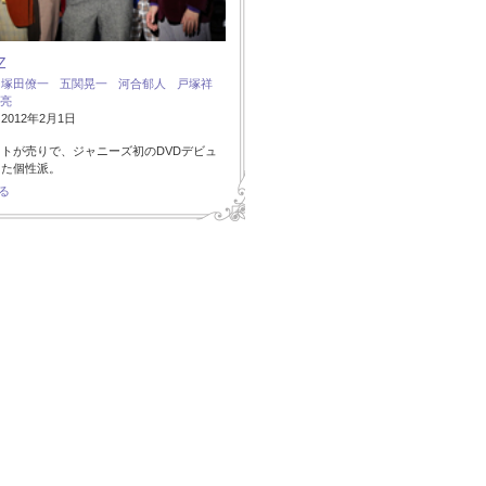
Z
：
塚田僚一
五関晃一
河合郁人
戸塚祥
亮
012年2月1日
トが売りで、ジャニーズ初のDVDデビュ
した個性派。
る