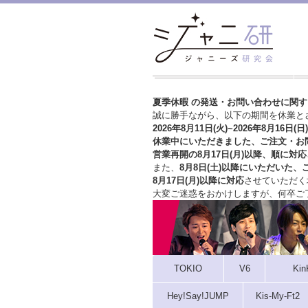
夏季休暇 の発送・お問い合わせに関
誠に勝手ながら、以下の期間を休業と
2026年8月11日(火)~2026年8月16日(日)
休業中にいただきました、ご注文・お
営業再開の8月17日(月)以降、順に対応
また、
8月8日(土)以降にいただいた、
8月17日(月)以降に対応
させていただく
大変ご迷惑をおかけしますが、
何卒ご
TOKIO
V6
Kin
Hey!Say!JUMP
Kis-My-Ft2