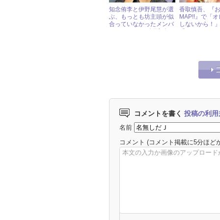
知念侑李と伊野尾慧が選
香取慎吾、『
ぶ、もっとも坊主頭が似
MAP!!』で「
合っていなかったメンバ
しないから！
ー « ジャニーズ研究会
「はじまりの
出もファンの
コメントを書く
投稿の利用
名前
コメント
(コメント掲載に5分ほど