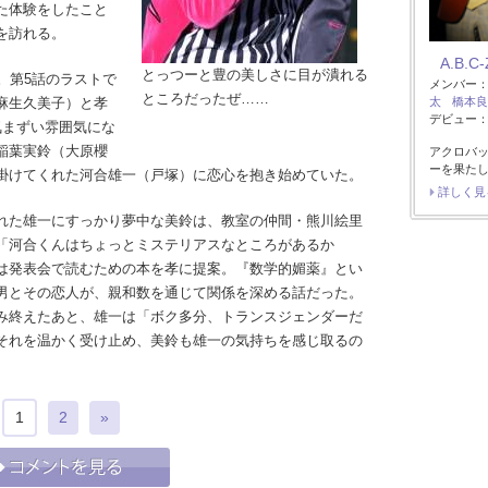
た体験をしたこと
を訪れる。
A.B.C-
とっつーと豊の美しさに目が潰れる
。第5話のラストで
メンバー
ところだったぜ……
麻生久美子）と孝
太
橋本良
デビュー：2
気まずい雰囲気にな
稲葉実鈴（大原櫻
アクロバッ
ーを果た
掛けてくれた河合雄一（戸塚）に恋心を抱き始めていた。
詳しく見
れた雄一にすっかり夢中な美鈴は、教室の仲間・熊川絵里
「河合くんはちょっとミステリアスなところがあるか
は発表会で読むための本を孝に提案。『数学的媚薬』とい
男とその恋人が、親和数を通じて関係を深める話だった。
み終えたあと、雄一は「ボク多分、トランスジェンダーだ
それを温かく受け止め、美鈴も雄一の気持ちを感じ取るの
1
2
»