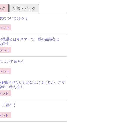
ック
新着トピック
慧について語ろう
メント
Pの後継者はキスマイで、嵐の後継者は
Pなの？
メント
について語ろう
メント
Pを解散させないためにはどうするか、スマ
懸命に考える！
メント
いて語ろう
メント