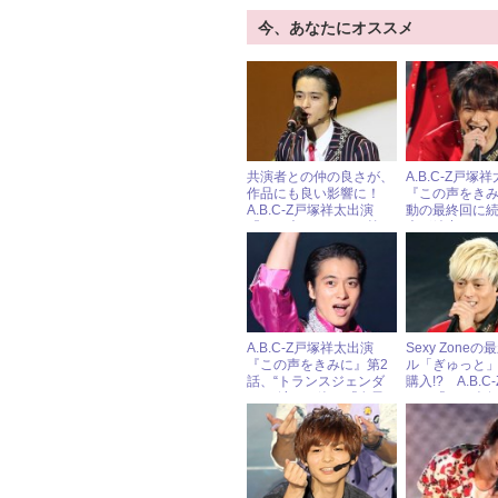
今、あなたにオススメ
共演者との仲の良さが、
A.B.C-Z戸塚
作品にも良い影響に！
『この声をき
A.B.C-Z戸塚祥太出演
動の最終回に
『この声をきみに』第4
声が続出！
話
A.B.C-Z戸塚祥太出演
Sexy Zone
『この声をきみに』第2
ル「ぎゅっと
話、“トランスジェンダ
購入!? A.B.C
ー”を演じる姿に「女子
一の「いい人
そのもの」！