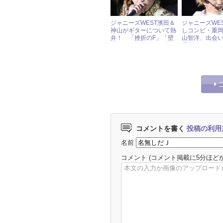
ジャニーズWEST濱田＆
ジャニーズWE
神山がギターについて熱
しコンビ・重
弁！ 「挫折のF」「壁
山智洋、出会
のB」“あるあるネタ”炸
場所だった!?
裂
コメントを書く
投稿の利用
名前
コメント
(コメント掲載に5分ほど