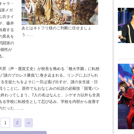
キャラ・
脳派メガ
ん坊タイ
マ、藤井
あとはネトフリ様のご判断に任せましょ
執着する
う……
の異名を
武闘派の
の個性が
る。
沢昇（声・鹿賀丈史）が校長を務める「種火学園」に転校
り“謎のプロレス勝負”に巻き込まれる。リングに上げられ
する生徒たちをよそに一旦は逃げ出すが、謎の女生徒・日
戦うことに。原作でもおなじみの伝説の必殺技「国電パン
に終わってしまう。7人の名はなんと、シゲオカ以外も全員
ある学校に転校生として忍び込み、学校を内部から改善す
のだった……。
1
2
»