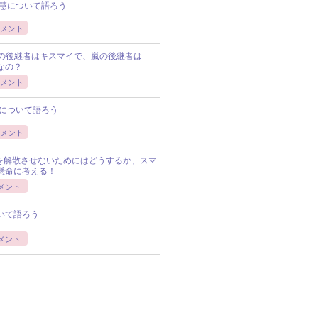
慧について語ろう
メント
Pの後継者はキスマイで、嵐の後継者は
Pなの？
メント
について語ろう
メント
Pを解散させないためにはどうするか、スマ
懸命に考える！
メント
いて語ろう
メント