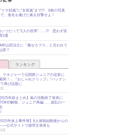
“ドヤ顔嵐”に“女装嵐”まで!? 6枚の写真
で、進化を遂げた嵐を目撃せよ！
idsはいつだって“2人の世界”……!? 思わず笑
真5選
y!JUMP山田涼介に「痩せろブス」と言われて
は誰？
ランキング
、マネジャーで元関西ジュニアの近影に
菊岡！」『おしゃれクリップ』“バックシ
”で再び話題に
2日
O 2025年総まとめ】嵐の活動終了発表に
N、TOKIO解散、ジュニア再編……波乱の一
る
日
esz 2025年炎上事件簿】8人体制始動後からの
――公式サイトで謝罪文発表も
31日