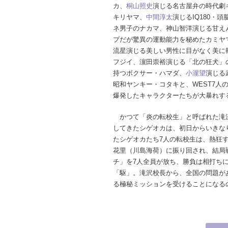
カ、
桐山照史
演じる名古屋弁の時代劇
キリヤマ、
中間淳太
演じるIQ180・頭
ネ男子のナカマ、神山智洋演じる甘え
プだが驚異の運動能力を秘めたカミヤ
流星演じる美しい男性に目がなく美に
フジイ、濵田崇裕演じる「北の狂犬」
持つボクサー・ハマダ、
小瀧望
演じる
昭和ヤンキー・コタキと、WEST7人
爆発したキャラクターたちが大暴れす
かつて「炎の転校生」と呼ばれた滝
してきたシゲオカは、初日からいきな
たシゲオカたち7人の転校生は、熱狂
花里（川島海荷）に振り回され、結局
チ」を7人全員が放ち、勝負は相打ち
「駆」。滝沢校長から、全国の問題が
る極秘ミッションを受けることになる