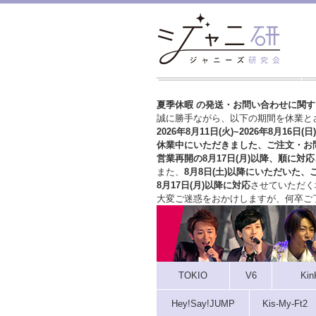
夏季休暇 の発送・お問い合わせに関
誠に勝手ながら、以下の期間を休業と
2026年8月11日(火)~2026年8月16日(日)
休業中にいただきました、ご注文・お
営業再開の8月17日(月)以降、順に対応
また、
8月8日(土)以降にいただいた、
8月17日(月)以降に対応
させていただく
大変ご迷惑をおかけしますが、
何卒ご
TOKIO
V6
Kin
Hey!Say!JUMP
Kis-My-Ft2