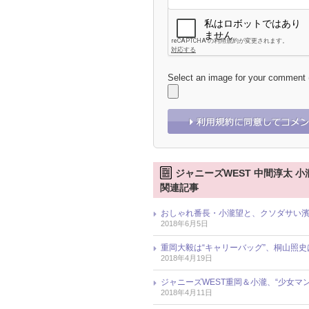
Select an image for your comment
ジャニーズWEST 中間淳太 小
関連記事
おしゃれ番長・小瀧望と、クソダサい濱
2018年6月5日
重岡大毅は“キャリーバッグ”、桐山照史は
2018年4月19日
ジャニーズWEST重岡＆小瀧、“少女
2018年4月11日