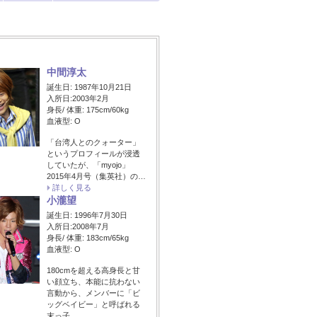
中間淳太
誕生日: 1987年10月21日
入所日:2003年2月
身長/ 体重: 175cm/60kg
血液型: O
「台湾人とのクォーター」
というプロフィールが浸透
していたが、「myojo」
2015年4月号（集英社）の…
詳しく見る
小瀧望
誕生日: 1996年7月30日
入所日:2008年7月
身長/ 体重: 183cm/65kg
血液型: O
180cmを超える高身長と甘
い顔立ち、本能に抗わない
言動から、メンバーに「ビ
ッグベイビー」と呼ばれる
末っ子。