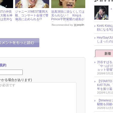
STの仲良
ジャニーズWEST重岡大
迫真演技に涙なくしては
岡大毅＆神
毅、コンサート会場で警
見られない！ King＆
いは意外な
備員に止められる!?
Prince平野紫耀の成長が
「今までに2～3回ある」
見られる『花のち晴れ』
Recommended by
KinKi K
と暴露
顔になる写
Hey!Sa
しまったの
新着
渋谷すばる
規約
「やっぱり
ョット登場
2026年3月2
かかる場合があります)
【START
KAT-TU
年を振り返
2026年1月1
【timel
騒動を回顧
2025年12月