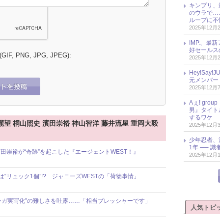
キンプリ、
のウラで…
ループに不
2025年12月
IMP.、最
好セールス
 (GIF, PNG, JPG, JPEG):
2025年12月
Hey!Sa
元メンバー
2025年12月
Aぇ! gr
男』タイト
するワケ
瀧望 桐山照史 濱田崇裕 神山智洋 藤井流星 重岡大毅
2025年12月
少年忍者、
1年 ── 
田崇裕が“奇跡”を起こした『エージェントWEST！』
2025年12月
“リュック1個”!? ジャニーズWESTの「荷物事情」
マンガ実写化”の難しさを吐露……「相当プレッシャーです」
人気トピ