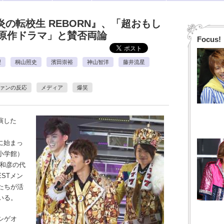
炎の転校生 REBORN』、「超おもし
原作ドラマ」と賛否両論
Focus!
望
桐山照史
濱田崇裕
神山智洋
藤井流星
ァンの反応
メディア
爆笑
演した
日に始まっ
小学館）
本和彦の代
STメン
たちが活
いる。
シゲオ