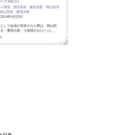
ーズWEST
：
小瀧望
濱田崇裕
藤井流星
神山智洋
桐山照史
重岡大毅
014年4月23日
プとして結成が発表された際は、桐山照
太・重岡大毅・小瀧望の4人だった…
る