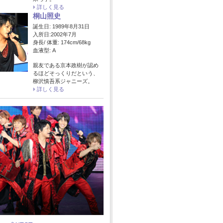
詳しく見る
桐山照史
誕生日: 1989年8月31日
入所日:2002年7月
身長/ 体重: 174cm/68kg
血液型: A
親友である京本政樹が認め
るほどそっくりだという、
柳沢慎吾系ジャニーズ。
詳しく見る