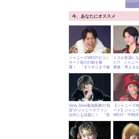
今、あなたにオススメ
ジャニーズWESTがコン
ミスが音源に
サート前の行動を暴
た!? ジャニー
露！ 「ギリギリまで歯
新曲「考える
みがきしてる」メンバー
ろ!!」の聞き
は……
Sexy Zone菊池風磨の“顔
【ジャニーズ
芸”がジャニーズファン
ード】ジャニ
以外にも話題に！ 『吾
WEST・中間
輩の部屋である』第3話
に恋がしたく