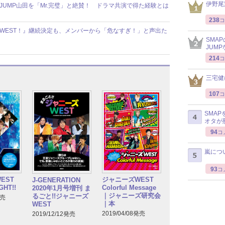
伊野尾
JUMP山田を「Mr.完璧」と絶賛！ ドラマ共演で得た経験とは
238
コ
トWEST！』継続決定も、メンバーから「危なすぎ！」と声出た
SMA
JUM
214
コ
三宅健
107
コ
SMA
オタが
94
コ
嵐につ
93
コ
EST
ジャニーズWEST
J-GENERATION
GHT!!
Colorful Message
2020年1月号増刊 ま
｜ジャニーズ研究会
るごと!!ジャニーズ
発売
｜本
WEST
2019/04/08発売
2019/12/12発売