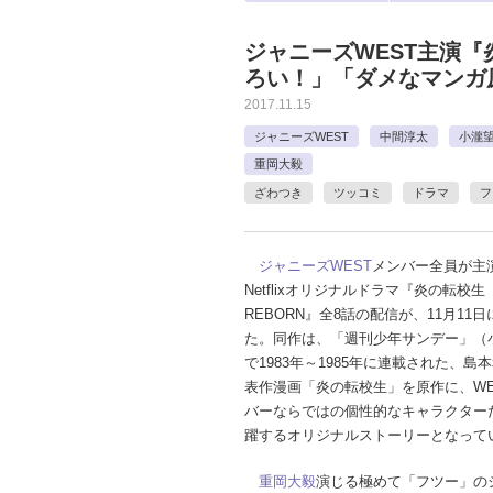
ジャニーズWEST主演『
ろい！」「ダメなマンガ
2017.11.15
ジャニーズWEST
中間淳太
小瀧
重岡大毅
ざわつき
ツッコミ
ドラマ
フ
ジャニーズWEST
メンバー全員が主
Netflixオリジナルドラマ『炎の転校生
REBORN』全8話の配信が、11月11
た。同作は、「週刊少年サンデー」（
で1983年～1985年に連載された、島
表作漫画「炎の転校生」を原作に、WE
バーならではの個性的なキャラクター
躍するオリジナルストーリーとなって
重岡大毅
演じる極めて「フツー」の