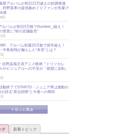
最新アルバムが初日22万超えの好調発進
…狩野英孝の提供曲めぐりファンが先輩グ
快感
28日
新アルバムが初日5万枚でNumber_i超え！
の背景に“初の店舗販売”
21日
y!JUMP、アルバム初週20万枚で前作超え！
・中島裕翔が漏らした“本音”とは？
7日
oup・佐野晶哉主演アニメ映画『トリツカレ
ルやビジュアルへの不安が「絶賛に反転」
3日
活動終了でSTARTO・ジュニア界は激動の
識者が語る“原点回帰”と今後への期待
1日
ック
新着トピック