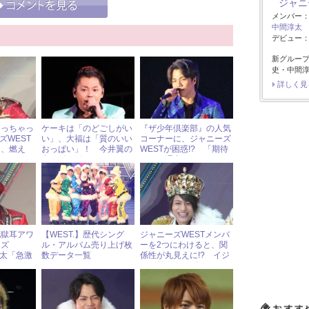
ジャニ
メンバー
中間淳太
デビュー：2
新グルー
史・中間淳
詳しく見
なっちゃっ
ケーキは「のどごしがい
『ザ少年倶楽部』の人気
ズWEST
い」、大福は「質のいい
コーナーに、ジャニーズ
な、燃え
おっぱい」！ 今井翼の
WESTが困惑!? 「期待
どころは？
食レポがポンコツすぎる
される理由がわからへ
ん！」
地獄耳アワ
【WEST.】歴代シング
ジャニーズWESTメンバ
ーズ
ル・アルバム売り上げ枚
ーを2つにわけると、関
淳太「急激
数データ一覧
係性が丸見えに!? イジ
なった」
られ役はやっぱり……