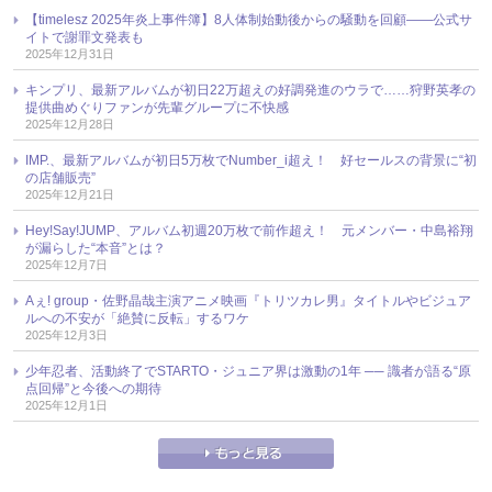
【timelesz 2025年炎上事件簿】8人体制始動後からの騒動を回顧――公式サ
イトで謝罪文発表も
2025年12月31日
キンプリ、最新アルバムが初日22万超えの好調発進のウラで……狩野英孝の
提供曲めぐりファンが先輩グループに不快感
2025年12月28日
IMP.、最新アルバムが初日5万枚でNumber_i超え！ 好セールスの背景に“初
の店舗販売”
2025年12月21日
Hey!Say!JUMP、アルバム初週20万枚で前作超え！ 元メンバー・中島裕翔
が漏らした“本音”とは？
2025年12月7日
Aぇ! group・佐野晶哉主演アニメ映画『トリツカレ男』タイトルやビジュア
ルへの不安が「絶賛に反転」するワケ
2025年12月3日
少年忍者、活動終了でSTARTO・ジュニア界は激動の1年 ── 識者が語る“原
点回帰”と今後への期待
2025年12月1日