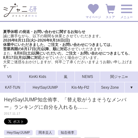
マイページ
ストア
メニュー
夏季休暇 の発送・お問い合わせに関するお知らせ
誠に勝手ながら、以下の期間を休業とさせていただきます。
2026年8月11日(火)~2026年8月16日(日)
休業中にいただきました、ご注文・お問い合わせにつきましては、
営業再開の8月17日(月)以降、順に対応
させていただきます。
また、
8月8日(土)以降にいただいた、ご注文・
お問い合わせにつきましても、
8月17日(月)以降に対応
させていただく場合がございます。
大変ご迷惑をおかけしますが、
何卒ご了承くださいますようお願い申し上げま
す。
V6
KinKi Kids
嵐
NEWS
関ジャニ∞
KAT-TUN
Hey!Say!JUMP
Kis-My-Ft2
Sexy Zone
▼
Hey!Say!JUMP知念侑李、「替え歌がうまそうなメンバ
ー」ランキングに自分を入れるも……
2017.11.17
Hey!Say!JUMP
岡本圭人
知念侑李