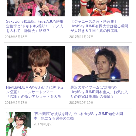
Sexy Zone松島聡、憧れのJUMP知
【ジャニーズ名言・格言集】
念侑李と“ドキドキ対談”！ アノ人
Hey!Say!JUMP有岡大貴は寝る瞬間
を入れて「静岡会」結成？
が大好き＆生田斗真の役者魂
2018年5月13日
2017年11月27日
Hey!Say!JUMPのかわいさに胸キュ
最近のマイブームは“読書”の
ン必至！ コンサートツアー
Hey!Say!JUMP岡本圭人、お気に入
『I/Oth』の激レアショットを大放
りの作家は事務所の先輩!?
出！
2018年2月17日
2017年10月19日
“夜の素顔”が波紋を呼んでいるHey!Say!JUMP知念＆岡
本、気になる過去の言動
2017年8月9日