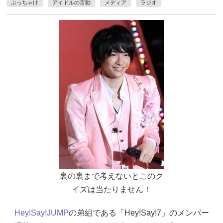
ぶっちゃけ
アイドルの言動
メディア
ラジオ
裏の裏まで考えないとこのク
イズは当たりません！
Hey!Say!JUMP
の弟組である「Hey!Say!7」のメンバー