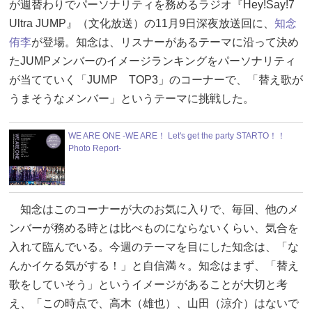
が週替わりでパーソナリティを務めるラジオ『Hey!Say!7
Ultra JUMP』（文化放送）の11月9日深夜放送回に、
知念
侑李
が登場。知念は、リスナーがあるテーマに沿って決め
たJUMPメンバーのイメージランキングをパーソナリティ
が当てていく「JUMP TOP3」のコーナーで、「替え歌が
うまそうなメンバー」というテーマに挑戦した。
WE ARE ONE -WE ARE！ Let's get the party STARTO！！
Photo Report-
知念はこのコーナーが大のお気に入りで、毎回、他のメ
ンバーが務める時とは比べものにならないくらい、気合を
入れて臨んでいる。今週のテーマを目にした知念は、「な
んかイケる気がする！」と自信満々。知念はまず、「替え
歌をしていそう」というイメージがあることが大切と考
え、「この時点で、高木（雄也）、山田（涼介）はないで