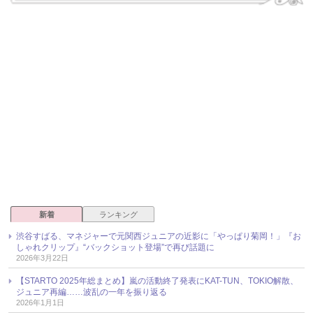
新着
ランキング
渋谷すばる、マネジャーで元関西ジュニアの近影に「やっぱり菊岡！」『お
しゃれクリップ』“バックショット登場”で再び話題に
2026年3月22日
【STARTO 2025年総まとめ】嵐の活動終了発表にKAT-TUN、TOKIO解散、
ジュニア再編……波乱の一年を振り返る
2026年1月1日