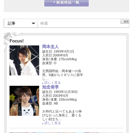
Focus!
岡本圭人
誕生日: 1993年4月1日
入所日:2006年8月
身長/ 体重: 175cm/64kg
血液型: O
元男闘呼組・岡本健一の長
男。9歳からイギリスに留学
し…
詳しく見る
知念侑李
誕生日: 1993年11月30日
入所日:2003年6月
身長/ 体重: 159cm/46kg
血液型: AB
Jr.時代と比べてもあまり伸
びなかった身長と、愛くる
しい顔立ち…
詳しく見る