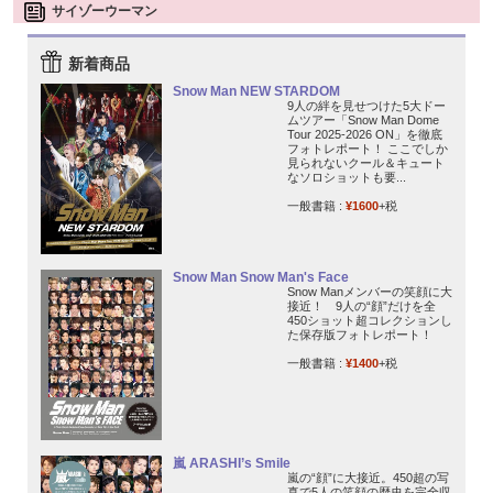
サイゾーウーマン
新着商品
Snow Man NEW STARDOM
9人の絆を見せつけた5大ドー
ムツアー「Snow Man Dome
Tour 2025-2026 ON」を徹底
フォトレポート！ ここでしか
見られないクール＆キュート
なソロショットも要...
一般書籍 :
¥1600
+税
Snow Man Snow Man's Face
Snow Manメンバーの笑顔に大
接近！ 9人の“顔”だけを全
450ショット超コレクションし
た保存版フォトレポート！
一般書籍 :
¥1400
+税
嵐 ARASHI’s Smile
嵐の“顔”に大接近。450超の写
真で5人の笑顔の歴史を完全収