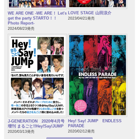
LOVE STAGE 山田涼介
WE ARE ONE -WE ARE！ Let's
get the party STARTO！！
2023/04/21発売
Photo Report-
2024/08/23発売
Hey! Say! JUMP ENDLESS
J-GENERATION 2020年4月号
PARADE
増刊 まるごと!!Hey!Say!JUMP
2020/02/12発売
2020/03/13発売