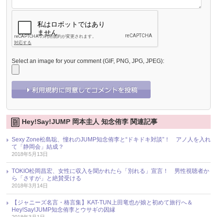
Select an image for your comment (GIF, PNG, JPG, JPEG):
Hey!Say!JUMP 岡本圭人 知念侑李 関連記事
Sexy Zone松島聡、憧れのJUMP知念侑李と“ドキドキ対談”！ アノ人を入れ
て「静岡会」結成？
2018年5月13日
TOKIO松岡昌宏、女性に収入を聞かれたら「別れる」宣言！ 男性視聴者か
ら「さすが」と絶賛受ける
2018年3月14日
【ジャニーズ名言・格言集】KAT-TUN上田竜也が娘と初めて旅行へ＆
Hey!Say!JUMP知念侑李とウサギの因縁
2018年3月1日