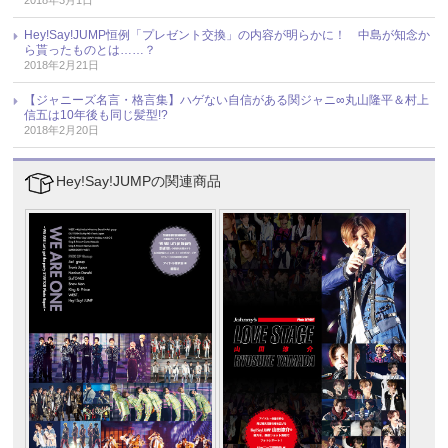
Hey!Say!JUMP恒例「プレゼント交換」の内容が明らかに！ 中島が知念か
ら貰ったものとは……？
2018年2月21日
【ジャニーズ名言・格言集】ハゲない自信がある関ジャニ∞丸山隆平＆村上
信五は10年後も同じ髪型!?
2018年2月20日
Hey!Say!JUMPの関連商品