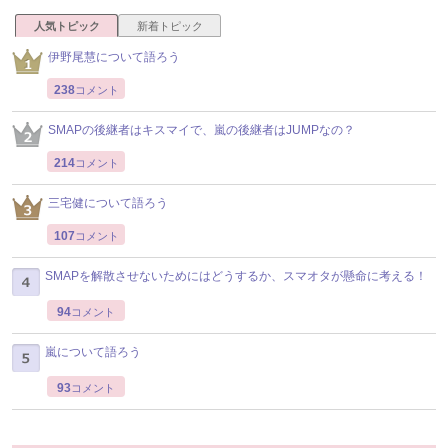
人気トピック
新着トピック
伊野尾慧について語ろう
238
コメント
SMAPの後継者はキスマイで、嵐の後継者はJUMPなの？
214
コメント
三宅健について語ろう
107
コメント
SMAPを解散させないためにはどうするか、スマオタが懸命に考える！
94
コメント
嵐について語ろう
93
コメント