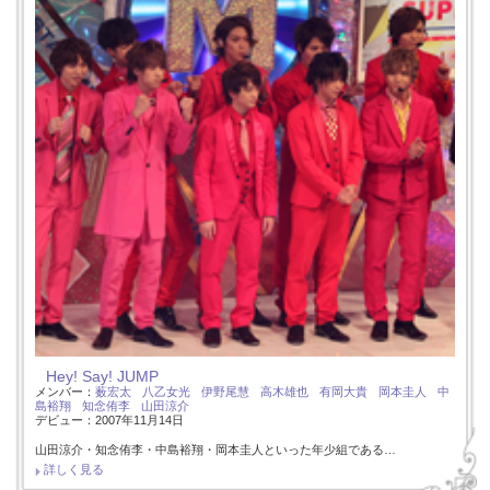
Hey! Say! JUMP
メンバー：
薮宏太
八乙女光
伊野尾慧
高木雄也
有岡大貴
岡本圭人
中
島裕翔
知念侑李
山田涼介
デビュー：2007年11月14日
山田涼介・知念侑李・中島裕翔・岡本圭人といった年少組である…
詳しく見る