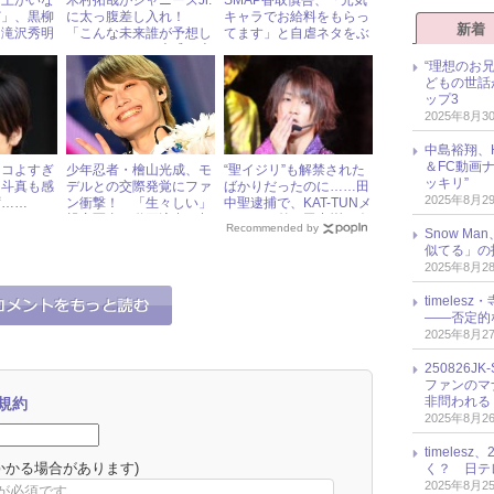
て上がいな
木村拓哉がジャニーズJr.
SMAP香取慎吾、「元気
ど」、黒柳
に太っ腹差し入れ！
キャラでお給料をもらっ
新着
に滝沢秀明
「こんな未来誰が予想し
てます」と自虐ネタをぶ
た？」とファン大盛り上
っこむ
“理想のお
がり
どもの世話
ップ3
2025年8月3
中島裕翔、H
＆FC動画
ッコよすぎ
少年忍者・檜山光成、モ
“聖イジリ”も解禁された
ッキリ”
田斗真も感
デルとの交際発覚にファ
ばかりだったのに……田
2025年8月2
ず……
ン衝撃！ 「生々しい」
中聖逮捕で、KAT-TUNメ
親密写真＆動画流出の相
ンバーと弟・田中樹の今
Recommended by
Snow M
手とは？ « ジャニーズ研
後は!?
似てる」の
究会
2025年8月2
timele
――否定的
2025年8月2
250826
ファンのマ
非問われる
規約
2025年8月2
timele
かかる場合があります)
く？ 日テ
2025年8月2