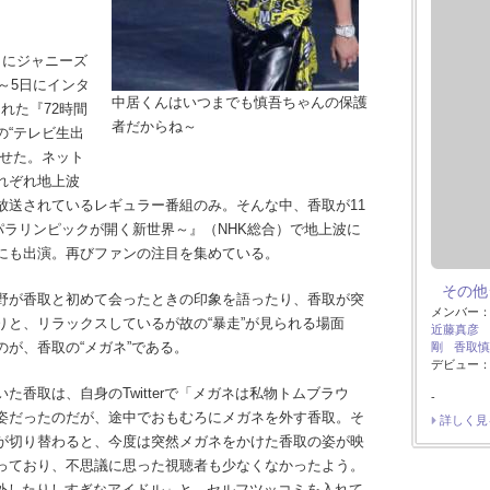
もにジャニーズ
～5日にインタ
中居くんはいつまでも慎吾ちゃんの保護
された『72時間
者だからね～
の“テレビ生出
かせた。ネット
れぞれ地上波
放送されているレギュラー番組のみ。そんな中、香取が11
パラリンピックが開く新世界～』（NHK総合）で地上波に
にも出演。再びファンの注目を集めている。
その他
野が香取と初めて会ったときの印象を語ったり、香取が突
メンバー
りと、リラックスしているが故の“暴走”が見られる場面
近藤真彦
が、香取の“メガネ”である。
剛
香取慎
デビュー：
香取は、自身のTwitterで「メガネは私物トムブラウ
-
姿だったのだが、途中でおもむろにメガネを外す香取。そ
詳しく見
が切り替わると、今度は突然メガネをかけた香取の姿が映
っており、不思議に思った視聴者も少なくなかったよう。
たり外したりしすぎなアイドル」と、セルフツッコミを入れて