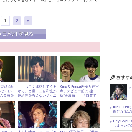
1
2
»
・香取退所
「しつこく連絡してくる
King＆Prince岩橋＆神宮
-Zがコン
から」と嵐・二宮和也が
寺、デビュー前の“挫
Pの楽曲を
連絡先を教えないジャニ
折”を激白！ 「自費で
ンから感動
ーズアイドルとは？
ボイトレ通い」の過去も
KinKi K
顔になる写
Hey!Sa
しまったの