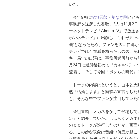
いた。
今年9月に
稲垣吾郎
・
草なぎ剛
とと
事務所を退所した香取。3人は11月2日
ーネットテレビ「AbemaTV」で放送
ホンネテレビ』に出演し、これが久々
演”となったため、ファンを大いに沸
テレビでは存在感を放ったものの、そ
キー局での出演は、事務所退所前から
月24日に退所後初めて『カル×パラ～
登場し、そして今回『ボクらの時代』
トークの内容はというと、山本と天
然「結婚します」と衝撃の宣言をした
も。そんな中でファンが注目していたの
番組冒頭、メガネをかけて登場していた
ン」と紹介していた。しばらくメガネ
のままトークが進行したのだが、画面
る。この妙な現象は番組中何度か起こ
香取自身もTwitterで「メガネ付け