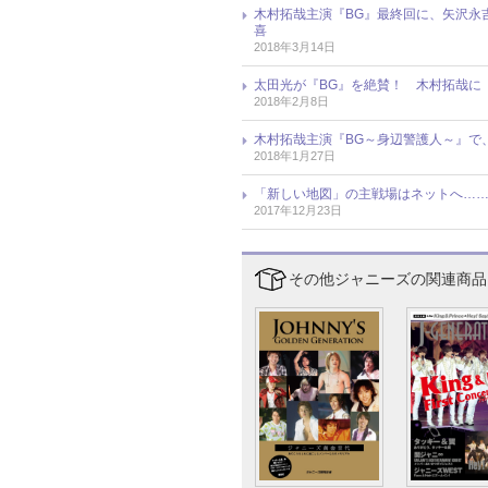
木村拓哉主演『BG』最終回に、矢沢永吉
喜
2018年3月14日
太田光が『BG』を絶賛！ 木村拓哉に
2018年2月8日
木村拓哉主演『BG～身辺警護人～』で
2018年1月27日
「新しい地図」の主戦場はネットへ……？
2017年12月23日
その他ジャニーズの関連商品