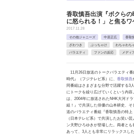
香取慎吾出演『ボクらの
に怒られる！」と焦るワ
2017.11.28
その他ジャニーズ
中居正広
香取
ざわつき
ぶっちゃけ
わちゃわち
バラエティ
ファンの反応
メディ
11月26日放送のトークバラエティ番
時代』（フジテレビ系）に、
香取慎吾
同番組はさまざまな分野で活躍する3
にトークを繰り広げていくという内容
は、2004年に放送されたNHK大河ド
組！』で共演した俳優の山本耕史、そし
送のバラエティ番組『香取慎吾の特上
（日本テレビ系）で共演したお笑い芸
ン天野ひろゆきが登場した。両者とも香
あって、3人とも非常にリラックスし