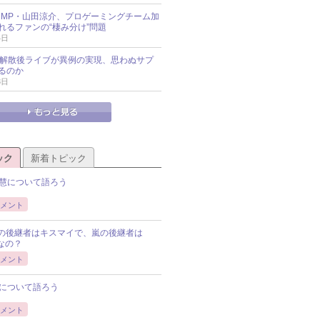
y!JUMP・山田涼介、プロゲーミングチーム加
れるファンの“棲み分け”問題
4日
UNの解散後ライブが異例の実現、思わぬサプ
るのか
3日
ック
新着トピック
慧について語ろう
メント
Pの後継者はキスマイで、嵐の後継者は
Pなの？
メント
について語ろう
メント