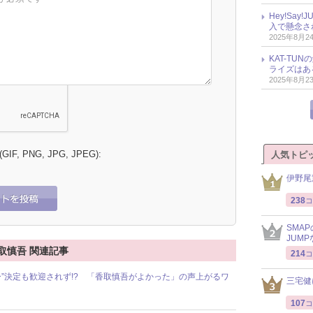
Hey!Sa
入で懸念さ
2025年8月2
KAT-T
ライズはあ
2025年8月2
 (GIF, PNG, JPG, JPEG):
人気トピ
伊野尾
238
コ
SMA
JUM
取慎吾 関連記事
214
コ
”決定も歓迎されず!? 「香取慎吾がよかった」の声上がるワ
三宅健
107
コ