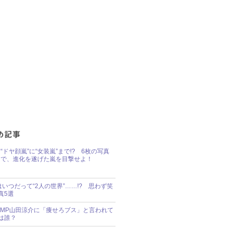
“ドヤ顔嵐”に“女装嵐”まで!? 6枚の写真
で、進化を遂げた嵐を目撃せよ！
idsはいつだって“2人の世界”……!? 思わず笑
真5選
y!JUMP山田涼介に「痩せろブス」と言われて
は誰？