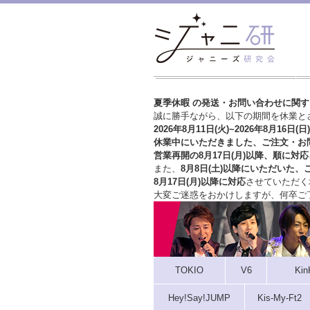
夏季休暇 の発送・お問い合わせに関
誠に勝手ながら、以下の期間を休業と
2026年8月11日(火)~2026年8月16日(日)
休業中にいただきました、ご注文・お
営業再開の8月17日(月)以降、順に対応
また、
8月8日(土)以降にいただいた、
8月17日(月)以降に対応
させていただく
大変ご迷惑をおかけしますが、
何卒ご
TOKIO
V6
Kin
Hey!Say!JUMP
Kis-My-Ft2