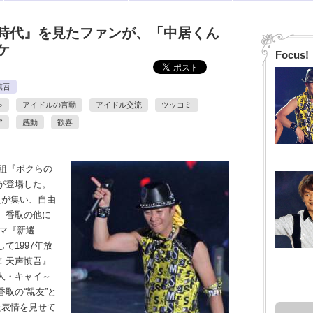
時代』を見たファンが、「中居くん
ケ
Focus!
慎吾
ゃ
アイドルの言動
アイドル交流
ツッコミ
ア
感動
歓喜
組『ボクらの
が登場した。
人が集い、自由
。香取の他に
ラマ『新選
て1997年放
！天声慎吾』
人・キャイ～
取の“親友”と
た表情を見せて