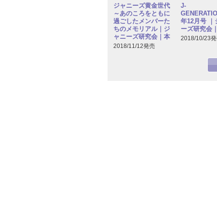
ジャニーズ黄金世代
J-
～あのころをともに
GENERATIO
過ごしたメンバーた
年12月号 
ちのメモリアル｜ジ
ーズ研究会
ャニーズ研究会｜本
2018/10/23
2018/11/12発売