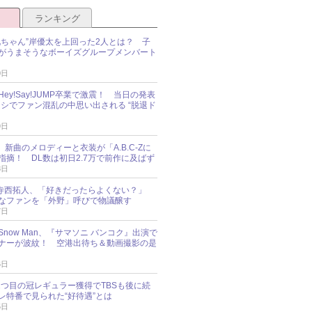
ランキング
兄ちゃん”岸優太を上回った2人とは？ 子
がうまそうなボーイズグループメンバート
0日
ey!Say!JUMP卒業で激震！ 当日の発表
ナシでファン混乱の中思い出される “脱退ド
9日
an、新曲のメロディーと衣装が「A.B.C-Zに
指摘！ DL数は初日2.7万で前作に及ばず
8日
sz・寺西拓人、「好きだったらよくない？」
なファンを「外野」呼びで物議醸す
7日
JK-Snow Man、『サマソニ バンコク』出演で
ナーが波紋！ 空港出待ち＆動画撮影の是
6日
sz、2つ目の冠レギュラー獲得でTBSも後に続
レ特番で見られた“好待遇”とは
5日