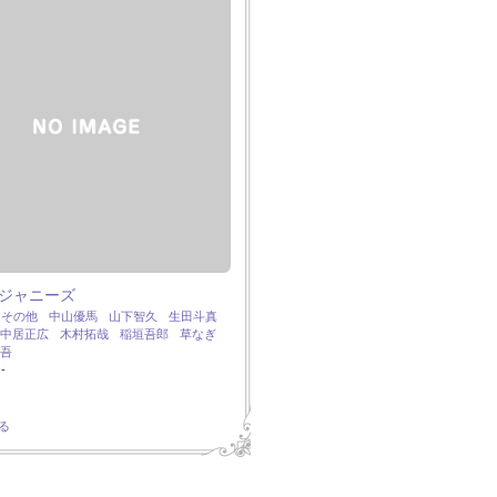
ジャニーズ
：
その他
中山優馬
山下智久
生田斗真
中居正広
木村拓哉
稲垣吾郎
草なぎ
吾
-
る