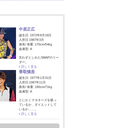
中居正広
誕生日: 1972年8月18日
入所日:1987年3月
身長/ 体重: 170cm/54kg
血液型: A
言わずとしれたSMAPのリー
ダー。
詳しく見る
香取慎吾
誕生日: 1977年1月31日
入所日:1987年11月
身長/ 体重: 180cm/71kg
血液型: A
とにかくマヨネーズを吸っ
ているか、ダイエットして
いるか……。
詳しく見る