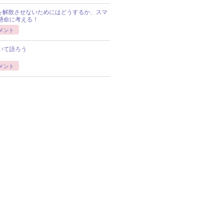
Pを解散させないためにはどうするか、スマ
懸命に考える！
メント
いて語ろう
メント