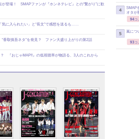
が登場！ SMAPファンが『ホンネテレビ』との“繋がり”に歓
SMA
オタが
94
コ
「気に入られたい」と“長文”で感想を送るも……
嵐につ
、“香取慎吾ネタ”を発見？ ファン大盛り上がりの第2話
93
コ
 『おじゃMAP!!』の低視聴率が物語る、3人のこれから