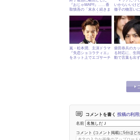
終了疑惑に騒然とした
「マッチだっ
『おじゃMAP!!』……香
いからいいけ
取慎吾の「末永く続きま
徹子の物言い
すように！」の言葉でフ
もタジタジ
ァン安堵！
嵐・松本潤、主演ドラマ
柴田恭兵のカ
『失恋ショコラティエ』
る対応に、生
をネット上でエゴサーチ
動で言葉も出
している!?
コメントを書く
投稿の利用
名前
コメント
(コメント掲載に5分ほど