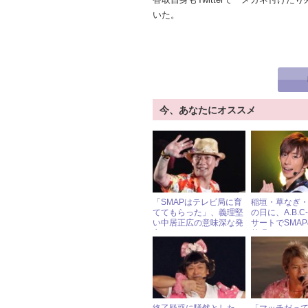
いた。
今、あなたにオススメ
「SMAPはテレビ局に育
稲垣・草なぎ
ててもらった」、義理堅
の日に、A.B.C
い中居正広の意味深な発
サートでSMA
言
熱唱！ ファ
の声続出