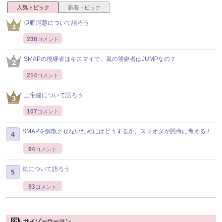
人気トピック
新着トピック
伊野尾慧について語ろう
238
コメント
SMAPの後継者はキスマイで、嵐の後継者はJUMPなの？
214
コメント
三宅健について語ろう
107
コメント
SMAPを解散させないためにはどうするか、スマオタが懸命に考える！
94
コメント
嵐について語ろう
93
コメント
サイゾーウーマン