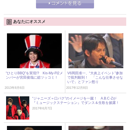
あなたにオススメ
“ひとりBBQ”を実現!? Kis-My-Ft2メ
V6岡田准一、“大炎上イベント”参加
ンバーが宮田俊哉に総ツッコミ！
で批判殺到！ 「こんな仕事させな
いで」とファン怒り
2013年8月6日
2017年12月8日
“ジャニーズ＝口パク”のイメージを一蹴！ A.B.C-Zが
『ミュージックステーション』でダンス＆生歌を披露！
2017年6月7日