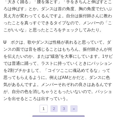
「大きく踊る」「腰を落とす」「手をきちんと伸ばすとこ
ろは伸ばす」とか。ダンスは首の角度、胸の角度でだいぶ
見え方が変わってくるんですよ。自分は振付師さんに教わ
ったことを真っすぐできるタイプなので、メンバーの「こ
こがいいな」と思ったところをチェックしてみたり。
U
ボクは、歌やダンスは性格が表れると思っていて。ダ
ンスの面では音を感じることはもちろん、振付師さんが何
を伝えたいのか、または“緩急”を大事にしています。1サビ
では普通に踊って、ラストに持っていくときにパッション
を2割ブチかまして、「コイツここに魂込めてるな」って
思ってもらえるように。例えばAMとかだと、ダンスに色
気があるんですよ。メンバーそれぞれの良さはあるんです
が、自分の色を消しちゃうともったいないので。パッショ
ンを出せるところは出すっていう。
1
2
3
»