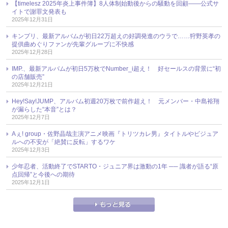
【timelesz 2025年炎上事件簿】8人体制始動後からの騒動を回顧――公式サ
イトで謝罪文発表も
2025年12月31日
キンプリ、最新アルバムが初日22万超えの好調発進のウラで……狩野英孝の
提供曲めぐりファンが先輩グループに不快感
2025年12月28日
IMP.、最新アルバムが初日5万枚でNumber_i超え！ 好セールスの背景に“初
の店舗販売”
2025年12月21日
Hey!Say!JUMP、アルバム初週20万枚で前作超え！ 元メンバー・中島裕翔
が漏らした“本音”とは？
2025年12月7日
Aぇ! group・佐野晶哉主演アニメ映画『トリツカレ男』タイトルやビジュア
ルへの不安が「絶賛に反転」するワケ
2025年12月3日
少年忍者、活動終了でSTARTO・ジュニア界は激動の1年 ── 識者が語る“原
点回帰”と今後への期待
2025年12月1日