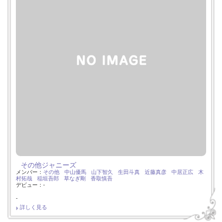
その他ジャニーズ
メンバー：
その他
中山優馬
山下智久
生田斗真
近藤真彦
中居正広
木
村拓哉
稲垣吾郎
草なぎ剛
香取慎吾
デビュー：-
-
詳しく見る