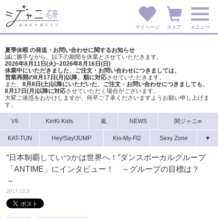
マイページ
ストア
メニュー
夏季休暇 の発送・お問い合わせに関するお知らせ
誠に勝手ながら、以下の期間を休業とさせていただきます。
2026年8月11日(火)~2026年8月16日(日)
休業中にいただきました、ご注文・お問い合わせにつきましては、
営業再開の8月17日(月)以降、順に対応
させていただきます。
また、
8月8日(土)以降にいただいた、ご注文・
お問い合わせにつきましても、
8月17日(月)以降に対応
させていただく場合がございます。
大変ご迷惑をおかけしますが、
何卒ご了承くださいますようお願い申し上げま
す。
V6
KinKi Kids
嵐
NEWS
関ジャニ∞
KAT-TUN
Hey!Say!JUMP
Kis-My-Ft2
Sexy Zone
▼
“日本制覇していつかは世界へ！”ダンスボーカルグループ
「ANTIME」にインタビュー！ ～グループの目標は？
～
2017.12.3