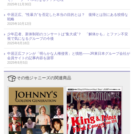
2025年11月30日
中居正広、“性暴力”を否定した本当の目的とは？ 復帰とは別にある狡猾な
戦略
2025年10月12日
少年忍者、新体制初のコンサートは“集大成”？ 「解体かも」とファン不安
視で気になるグループの今後
2025年8月18日
中居正広ファンが「明らかな人権侵害」と憤怒――JR東日本グループ会社が
会員サイトの記事内容を謝罪
2025年8月5日
その他ジャニーズの関連商品