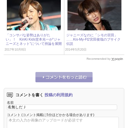
「コンサバな姿勢はありがた
ジャニーズなのに「シモの宮田」
い」！ KinKi Kids堂本光一が“ジャ
……Kis-My-Ft2宮田俊哉のブサイク
ニーズとネット”について持論を展開
伝説
2017年10月8日
2014年5月20日
Recommended by
コメントを書く
投稿の利用規約
名前
コメント
(コメント掲載に5分ほどかかる場合があります)