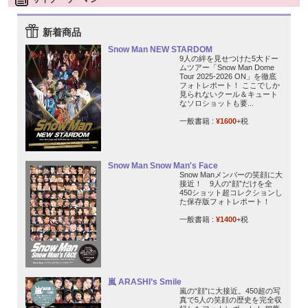
新着商品
Snow Man NEW STARDOM
9人の絆を見せつけた5大ドー
ムツアー「Snow Man Dome
Tour 2025-2026 ON」を徹底
フォトレポート！ ここでしか
見られないクール＆キュート
なソロショットも要...
一般書籍 :
¥1600
+税
Snow Man Snow Man's Face
Snow Manメンバーの笑顔に大
接近！ 9人の“顔”だけを全
450ショット超コレクションし
た保存版フォトレポート！
一般書籍 :
¥1400
+税
嵐 ARASHI’s Smile
嵐の“顔”に大接近。450超の写
真で5人の笑顔の歴史を完全収