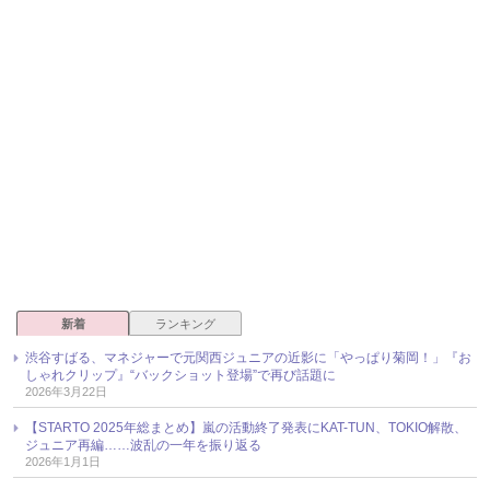
新着
ランキング
渋谷すばる、マネジャーで元関西ジュニアの近影に「やっぱり菊岡！」『お
しゃれクリップ』“バックショット登場”で再び話題に
2026年3月22日
【STARTO 2025年総まとめ】嵐の活動終了発表にKAT-TUN、TOKIO解散、
ジュニア再編……波乱の一年を振り返る
2026年1月1日