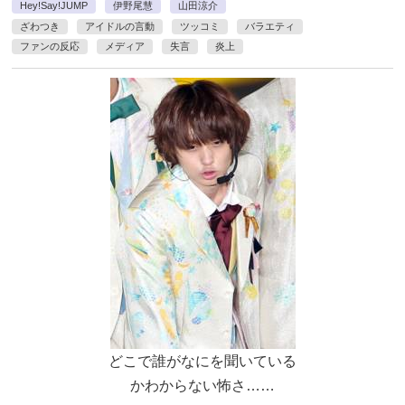
Hey!Say!JUMP
伊野尾慧
山田涼介
ざわつき
アイドルの言動
ツッコミ
バラエティ
ファンの反応
メディア
失言
炎上
どこで誰がなにを聞いている
かわからない怖さ……