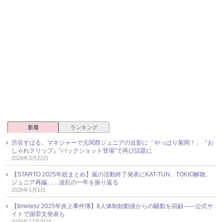
新着
ランキング
渋谷すばる、マネジャーで元関西ジュニアの近影に「やっぱり菊岡！」『お
しゃれクリップ』“バックショット登場”で再び話題に
2026年3月22日
【STARTO 2025年総まとめ】嵐の活動終了発表にKAT-TUN、TOKIO解散、
ジュニア再編……波乱の一年を振り返る
2026年1月1日
【timelesz 2025年炎上事件簿】8人体制始動後からの騒動を回顧――公式サ
イトで謝罪文発表も
2025年12月31日