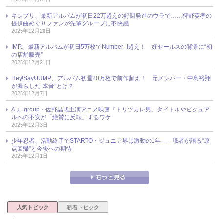
キンプリ、最新アルバムが初日22万超えの好調発進のウラで……狩野英孝の
提供曲めぐりファンが先輩グループに不快感
2025年12月28日
IMP.、最新アルバムが初日5万枚でNumber_i超え！ 好セールスの背景に“初
の店舗販売”
2025年12月21日
Hey!Say!JUMP、アルバム初週20万枚で前作超え！ 元メンバー・中島裕翔
が漏らした“本音”とは？
2025年12月7日
Aぇ! group・佐野晶哉主演アニメ映画『トリツカレ男』タイトルやビジュア
ルへの不安が「絶賛に反転」するワケ
2025年12月3日
少年忍者、活動終了でSTARTO・ジュニア界は激動の1年 ── 識者が語る“原
点回帰”と今後への期待
2025年12月1日
人気トピック
新着トピック