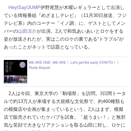
Hey!Say!JUMP
伊野尾慧が木曜レギュラーとして出演し
ている情報番組『めざましテレビ』（11月30日放送、フジ
テレビ系）内のコーナー「イノ調」に、ゲストとしてメン
バーの
山田涼介
が出演。2人で和気あいあいとロケをする
姿が放送されたが、実はこのロケの裏である“トラブル”が
あったことがネットで話題となっている。
WE ARE ONE -WE ARE！ Let's get the party STARTO！！
Photo Report-
2人は今回、東京大学の「駒場祭」を訪問。3日間トータ
ルで約13万人が来場する大規模な文化祭で、約460種類も
の模擬店や企画が集まっているという。2人はまず、模擬
店で販売されていたケバブを試食。「超うまい！」と無邪
気な笑顔で大きなリアクションを取る山田に対し、ロケに