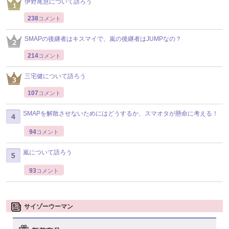
伊野尾慧について語ろう
238
コメント
SMAPの後継者はキスマイで、嵐の後継者はJUMPなの？
214
コメント
三宅健について語ろう
107
コメント
SMAPを解散させないためにはどうするか、スマオタが懸命に考える！
94
コメント
嵐について語ろう
93
コメント
サイゾーウーマン