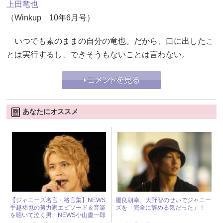
上田竜也
（Winkup 10年6月号）
いつでも素のままの自分の竜也。だから、口に出したこ
とは実行するし、できそうもないことは言わない。
あなたにオススメ
【ジャニーズ名言・格言集】NEWS
屋良朝幸、大野智のせいでジャニー
手越祐也の努力家エピソード＆音楽
ズを「完全に辞める気だった」！
を聴いて泣く男、NEWS小山慶一郎