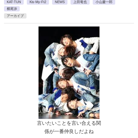
KAT-TUN
Kis-My-Ft2
NEWS
上田竜也
小山慶一郎
横尾渉
アーカイブ
言いたいことを言い合える関
係が一番仲良しだよね