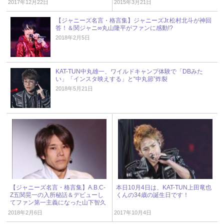
2017年12月22日
2015年3月21日
【ジャニーズ名言・格言集】ジャニーズJr.松村北斗が神回
答！＆関ジャニ∞丸山隆平がファンに感動!?
2018年2月5日
KAT-TUN中丸雄一、ワイルドキャンプ体験で「DBみた
い」「インスタ映えする」と“中丸節”炸裂
2018年5月21日
【ジャニーズ名言・格言集】A.B.C-
本日10月4日は、KAT-TUN上田竜也
Z五関晃一の入所秘話＆デビューし
くんの34歳の誕生日です！
てファン第一主義になった山下智久
2018年2月6日
2017年10月4日