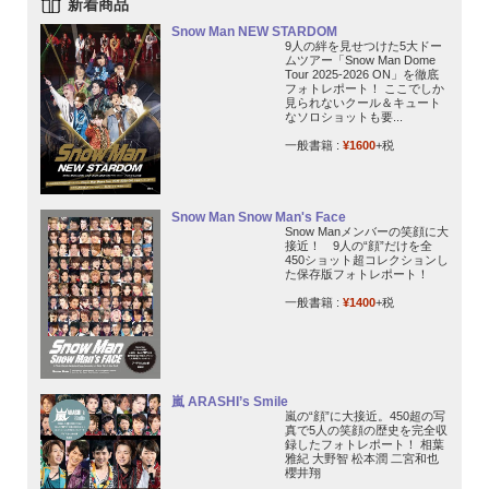
新着商品
Snow Man NEW STARDOM
9人の絆を見せつけた5大ドー
ムツアー「Snow Man Dome
Tour 2025-2026 ON」を徹底
フォトレポート！ ここでしか
見られないクール＆キュート
なソロショットも要...
一般書籍 :
¥1600
+税
Snow Man Snow Man's Face
Snow Manメンバーの笑顔に大
接近！ 9人の“顔”だけを全
450ショット超コレクションし
た保存版フォトレポート！
一般書籍 :
¥1400
+税
嵐 ARASHI’s Smile
嵐の“顔”に大接近。450超の写
真で5人の笑顔の歴史を完全収
録したフォトレポート！ 相葉
雅紀 大野智 松本潤 二宮和也
櫻井翔