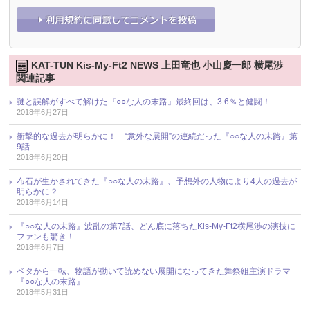
KAT-TUN Kis-My-Ft2 NEWS 上田竜也 小山慶一郎 横尾渉
関連記事
謎と誤解がすべて解けた『○○な人の末路』最終回は、3.6％と健闘！
2018年6月27日
衝撃的な過去が明らかに！ “意外な展開”の連続だった『○○な人の末路』第
9話
2018年6月20日
布石が生かされてきた『○○な人の末路』、予想外の人物により4人の過去が
明らかに？
2018年6月14日
『○○な人の末路』波乱の第7話、どん底に落ちたKis-My-Ft2横尾渉の演技に
ファンも驚き！
2018年6月7日
ベタから一転、物語が動いて読めない展開になってきた舞祭組主演ドラマ
『○○な人の末路』
2018年5月31日