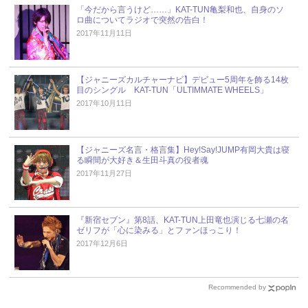
「今だから言うけど……」KAT-TUN亀梨和也、自身のソ
ロ曲についてラジオで突然の告白！
2017年11月11日
【ジャニーズカルチャーナビ】デビュー5周年を飾る14枚
目のシングル KAT-TUN「ULTIMMATE WHEELS」
2017年10月11日
【ジャニーズ名言・格言集】Hey!Say!JUMP有岡大貴は寝
る瞬間が大好き＆生田斗真の役者魂
2017年11月27日
『新宿セブン』第8話、KAT-TUN上田竜也演じる七瀬の名
ゼリフが「心に染みる」とファンほっこり！
2017年12月6日
Recommended by