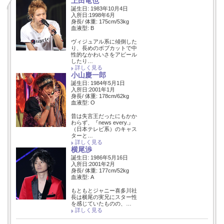
上田竜也
誕生日: 1983年10月4日
入所日:1998年6月
身長/ 体重: 175cm/53kg
血液型: B
ヴィジュアル系に傾倒した
り、長めのボブカットで中
性的なかわいさをアピール
したり…
詳しく見る
小山慶一郎
誕生日: 1984年5月1日
入所日:2001年1月
身長/ 体重: 178cm/62kg
血液型: O
昔は失言王だったにもかか
わらず、『news every.』
（日本テレビ系）のキャス
ターと…
詳しく見る
横尾渉
誕生日: 1986年5月16日
入所日:2001年2月
身長/ 体重: 177cm/52kg
血液型: A
もともとジャニー喜多川社
長は横尾の実兄にスター性
を感じていたものの、…
詳しく見る