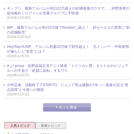
キンプリ、最新アルバムが初日22万超えの好調発進のウラで……狩野英孝の
提供曲めぐりファンが先輩グループに不快感
2025年12月28日
IMP.、最新アルバムが初日5万枚でNumber_i超え！ 好セールスの背景に“初
の店舗販売”
2025年12月21日
Hey!Say!JUMP、アルバム初週20万枚で前作超え！ 元メンバー・中島裕翔
が漏らした“本音”とは？
2025年12月7日
Aぇ! group・佐野晶哉主演アニメ映画『トリツカレ男』タイトルやビジュア
ルへの不安が「絶賛に反転」するワケ
2025年12月3日
少年忍者、活動終了でSTARTO・ジュニア界は激動の1年 ── 識者が語る“原
点回帰”と今後への期待
2025年12月1日
人気トピック
新着トピック