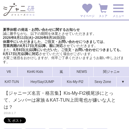
マイページ
ストア
メニュー
夏季休暇 の発送・お問い合わせに関するお知らせ
誠に勝手ながら、以下の期間を休業とさせていただきます。
2026年8月11日(火)~2026年8月16日(日)
休業中にいただきました、ご注文・お問い合わせにつきましては、
営業再開の8月17日(月)以降、順に対応
させていただきます。
また、
8月8日(土)以降にいただいた、ご注文・
お問い合わせにつきましても、
8月17日(月)以降に対応
させていただく場合がございます。
大変ご迷惑をおかけしますが、
何卒ご了承くださいますようお願い申し上げま
す。
V6
KinKi Kids
嵐
NEWS
関ジャニ∞
KAT-TUN
Hey!Say!JUMP
Kis-My-Ft2
Sexy Zone
▼
【ジャニーズ名言・格言集】Kis-My-Ft2横尾渉にとっ
て、メンバーは家族＆KAT-TUN上田竜也が嫌いな人と
は？
2018.1.7