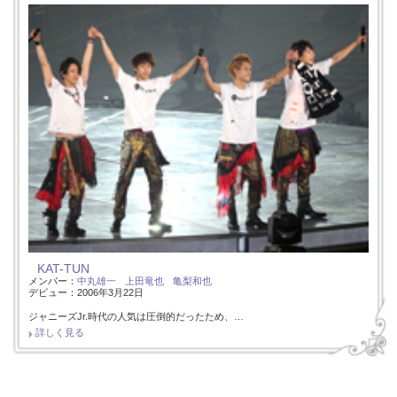
KAT-TUN
メンバー：
中丸雄一
上田竜也
亀梨和也
デビュー：2006年3月22日
ジャニーズJr.時代の人気は圧倒的だったため、…
詳しく見る