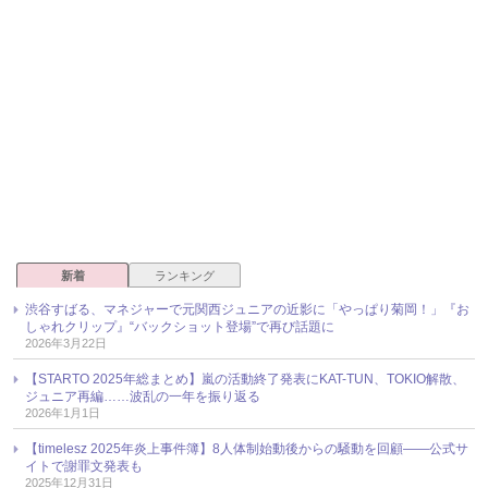
新着
ランキング
渋谷すばる、マネジャーで元関西ジュニアの近影に「やっぱり菊岡！」『お
しゃれクリップ』“バックショット登場”で再び話題に
2026年3月22日
【STARTO 2025年総まとめ】嵐の活動終了発表にKAT-TUN、TOKIO解散、
ジュニア再編……波乱の一年を振り返る
2026年1月1日
【timelesz 2025年炎上事件簿】8人体制始動後からの騒動を回顧――公式サ
イトで謝罪文発表も
2025年12月31日