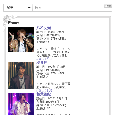
Focus!
八乙女光
誕生日: 1990年12月2日
入所日:2002年12月
身長/ 体重: 175cm/58kg
血液型: O
レギュラー番組『スクール
革命！』（日本テレビ系）
では積極的に芸人と絡む…
詳しく見る
櫻井翔
誕生日: 1982年1月25日
入所日:1995年10月
身長/ 体重: 171cm/58kg
血液型: A
キャリア官僚の父、慶応義
塾大学卒という高学歴、…
詳しく見る
相葉雅紀
誕生日: 1982年12月24日
入所日:1996年8月
身長/ 体重: 176cm/58kg
血液型: AB