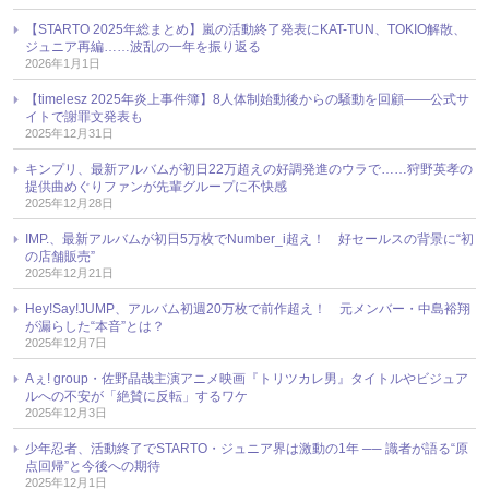
【STARTO 2025年総まとめ】嵐の活動終了発表にKAT-TUN、TOKIO解散、
ジュニア再編……波乱の一年を振り返る
2026年1月1日
【timelesz 2025年炎上事件簿】8人体制始動後からの騒動を回顧――公式サ
イトで謝罪文発表も
2025年12月31日
キンプリ、最新アルバムが初日22万超えの好調発進のウラで……狩野英孝の
提供曲めぐりファンが先輩グループに不快感
2025年12月28日
IMP.、最新アルバムが初日5万枚でNumber_i超え！ 好セールスの背景に“初
の店舗販売”
2025年12月21日
Hey!Say!JUMP、アルバム初週20万枚で前作超え！ 元メンバー・中島裕翔
が漏らした“本音”とは？
2025年12月7日
Aぇ! group・佐野晶哉主演アニメ映画『トリツカレ男』タイトルやビジュア
ルへの不安が「絶賛に反転」するワケ
2025年12月3日
少年忍者、活動終了でSTARTO・ジュニア界は激動の1年 ── 識者が語る“原
点回帰”と今後への期待
2025年12月1日