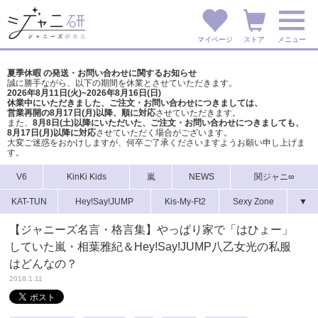
マイページ
ストア
メニュー
夏季休暇 の発送・お問い合わせに関するお知らせ
誠に勝手ながら、以下の期間を休業とさせていただきます。
2026年8月11日(火)~2026年8月16日(日)
休業中にいただきました、ご注文・お問い合わせにつきましては、
営業再開の8月17日(月)以降、順に対応
させていただきます。
また、
8月8日(土)以降にいただいた、ご注文・
お問い合わせにつきましても、
8月17日(月)以降に対応
させていただく場合がございます。
大変ご迷惑をおかけしますが、
何卒ご了承くださいますようお願い申し上げま
す。
V6
KinKi Kids
嵐
NEWS
関ジャニ∞
KAT-TUN
Hey!Say!JUMP
Kis-My-Ft2
Sexy Zone
▼
【ジャニーズ名言・格言集】やっぱり家で「はひょー」
していた嵐・相葉雅紀＆Hey!Say!JUMP八乙女光の私服
はどんなの？
2018.1.11