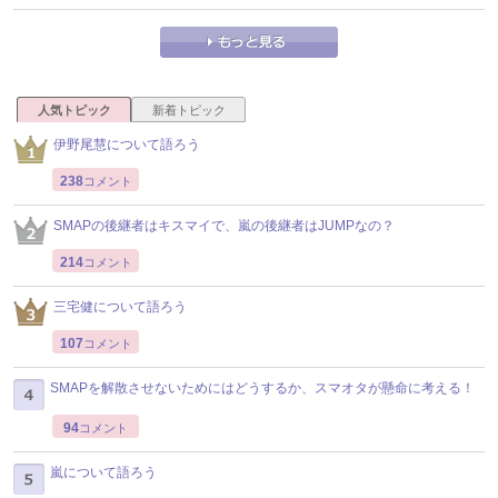
人気トピック
新着トピック
伊野尾慧について語ろう
238
コメント
SMAPの後継者はキスマイで、嵐の後継者はJUMPなの？
214
コメント
三宅健について語ろう
107
コメント
SMAPを解散させないためにはどうするか、スマオタが懸命に考える！
94
コメント
嵐について語ろう