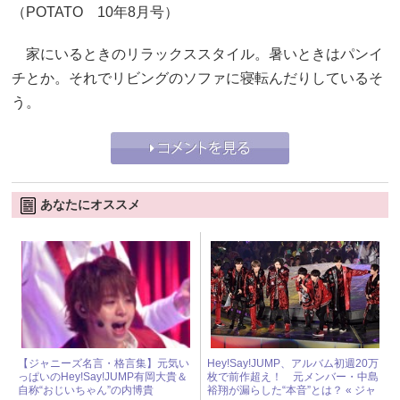
（POTATO 10年8月号）
家にいるときのリラックススタイル。暑いときはパンイ
チとか。それでリビングのソファに寝転んだりしているそ
う。
あなたにオススメ
【ジャニーズ名言・格言集】元気い
Hey!Say!JUMP、アルバム初週20万
っぱいのHey!Say!JUMP有岡大貴＆
枚で前作超え！ 元メンバー・中島
自称“おじいちゃん”の内博貴
裕翔が漏らした“本音”とは？ « ジャ