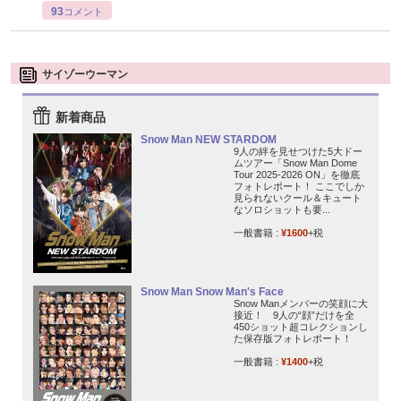
93
コメント
サイゾーウーマン
新着商品
Snow Man NEW STARDOM
9人の絆を見せつけた5大ドー
ムツアー「Snow Man Dome
Tour 2025-2026 ON」を徹底
フォトレポート！ ここでしか
見られないクール＆キュート
なソロショットも要...
一般書籍 :
¥1600
+税
Snow Man Snow Man's Face
Snow Manメンバーの笑顔に大
接近！ 9人の“顔”だけを全
450ショット超コレクションし
た保存版フォトレポート！
一般書籍 :
¥1400
+税