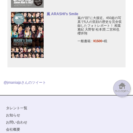
嵐 ARASHI’s Smile
嵐の“顔”に大接近。450超の写
真で5人の笑顔の歴史を完全収
録したフォトレポート！ 相葉
雅紀 大野智 松本潤 二宮和也
櫻井翔
一般書籍 :
¥1500
+税
@jmaniajpさんのツイート
タレント一覧
お知らせ
お問い合わせ
会社概要