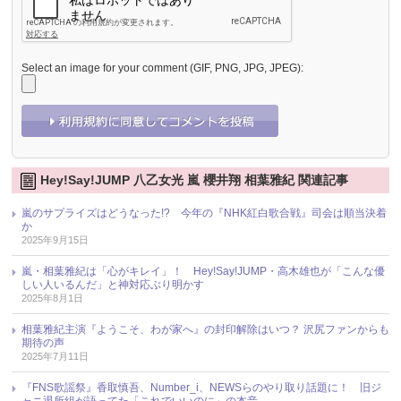
Select an image for your comment (GIF, PNG, JPG, JPEG):
Hey!Say!JUMP 八乙女光 嵐 櫻井翔 相葉雅紀 関連記事
嵐のサプライズはどうなった!? 今年の『NHK紅白歌合戦』司会は順当決着
か
2025年9月15日
嵐・相葉雅紀は「心がキレイ」！ Hey!Say!JUMP・高木雄也が「こんな優
しい人いるんだ」と神対応ぶり明かす
2025年8月1日
相葉雅紀主演『ようこそ、わが家へ』の封印解除はいつ？ 沢尻ファンからも
期待の声
2025年7月11日
『FNS歌謡祭』香取慎吾、Number_i、NEWSらのやり取り話題に！ 旧ジ
ャニ退所組が語ってた「これでいいのに」の本音