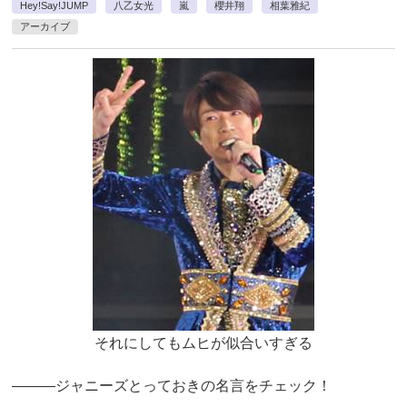
Hey!Say!JUMP
八乙女光
嵐
櫻井翔
相葉雅紀
アーカイブ
それにしてもムヒが似合いすぎる
―――ジャニーズとっておきの名言をチェック！