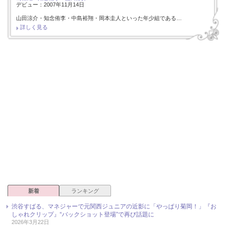
デビュー：2007年11月14日
山田涼介・知念侑李・中島裕翔・岡本圭人といった年少組である…
詳しく見る
新着
ランキング
渋谷すばる、マネジャーで元関西ジュニアの近影に「やっぱり菊岡！」『お
しゃれクリップ』“バックショット登場”で再び話題に
2026年3月22日