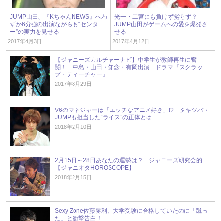
JUMP山田、『KちゃんNEWS』へわ
光一・二宮にも負けず劣らず？
ずか6分強の出演ながらも“センタ
JUMP山田がゲームへの愛を爆発さ
ー”の実力を見せる
せる
2017年4月3日
2017年4月12日
【ジャニーズカルチャーナビ】中学生が教師再生に奮
闘！ 中島・山田・知念・有岡出演 ドラマ『スクラッ
プ・ティーチャー』
2017年8月29日
V6のマネジャーは「エッチなアニメ好き」!? タキツバ・
JUMPも担当した“ライス”の正体とは
2018年2月10日
2月15日～28日あなたの運勢は？ ジャニーズ研究会的
【ジャニオタHOROSCOPE】
2018年2月15日
Sexy Zone佐藤勝利、大学受験に合格していたのに「蹴っ
た」と衝撃告白！