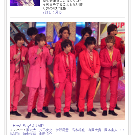
虚勢を張ることもカッコイ
イ発言をすることもない飾
り気のない性格…
詳しく見る
Hey! Say! JUMP
メンバー：
薮宏太
八乙女光
伊野尾慧
高木雄也
有岡大貴
岡本圭人
中
島裕翔
知念侑李
山田涼介