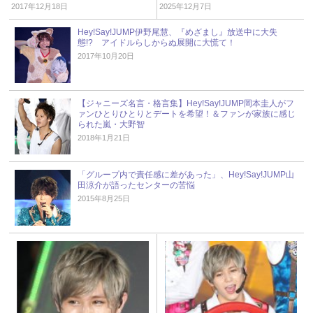
ニーズ研究会
2017年12月18日
2025年12月7日
Hey!Say!JUMP伊野尾慧、『めざまし』放送中に大失
態!? アイドルらしからぬ展開に大慌て！
2017年10月20日
【ジャニーズ名言・格言集】Hey!Say!JUMP岡本圭人がフ
ァンひとりひとりとデートを希望！＆ファンが家族に感じ
られた嵐・大野智
2018年1月21日
「グループ内で責任感に差があった」、Hey!Say!JUMP山
田涼介が語ったセンターの苦悩
2015年8月25日