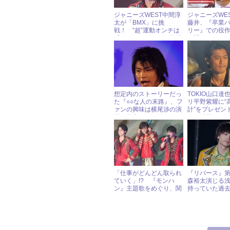
ジャニーズWEST中間淳
ジャニーズWE
太が「BMX」に挑
藤井、『卒業
戦！ “超”運動オンチは
リー』での役
「テールスピン」を修得
て語る！
できるか!?
想定内のストーリーだっ
TOKIO山口達
た『○○な人の末路』、フ
リ平野紫耀に“
ァンの興味は横尾渉の演
計”をプレゼン
技に集中
のお値段は…
「仕事がどんどん取られ
『リバース』第
ていく」!? 『モンハ
森裕太演じる
ン』主題歌をめぐり、関
持っていた過
ジャニ∞・WESTのファ
に
ンがまたも衝突！