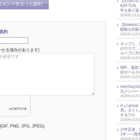
【START
KAT-TU
年を振り返
2026年1月1
【timel
騒動を回顧
規約
2025年12月
キンプリ、
のウラで…
かかる場合があります)
ループに不
2025年12月
IMP.、最
好セールス
2025年12月
Hey!Sa
元メンバー
2025年12月
Aぇ! gr
男』タイト
するワケ
2025年12月
 (GIF, PNG, JPG, JPEG):
少年忍者、
1年 ── 
2025年12月