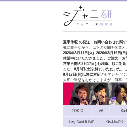
夏季休暇 の発送・お問い合わせに関
誠に勝手ながら、以下の期間を休業と
2026年8月11日(火)~2026年8月16日(日)
休業中にいただきました、ご注文・お
営業再開の8月17日(月)以降、順に対応
また、
8月8日(土)以降にいただいた、
8月17日(月)以降に対応
させていただく
大変ご迷惑をおかけしますが、
何卒ご
TOKIO
V6
Kin
Hey!Say!JUMP
Kis-My-Ft2