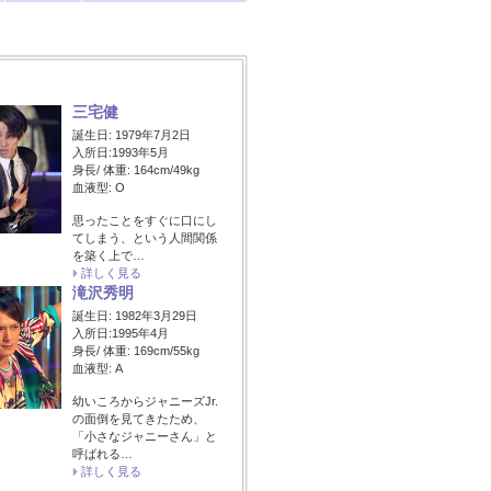
三宅健
誕生日: 1979年7月2日
入所日:1993年5月
身長/ 体重: 164cm/49kg
血液型: O
思ったことをすぐに口にし
てしまう、という人間関係
を築く上で…
詳しく見る
滝沢秀明
誕生日: 1982年3月29日
入所日:1995年4月
身長/ 体重: 169cm/55kg
血液型: A
幼いころからジャニーズJr.
の面倒を見てきたため、
「小さなジャニーさん」と
呼ばれる…
詳しく見る