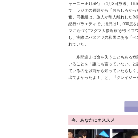
ャーニー正月SP』（1月2日放送、TB
で、ラジオの冒頭から「おもしろかっ
奮。同番組は、旅人が常人離れした体
紀行バラエティで、滝沢は1，000度
マに近づく“マグマ大接近旅”がライフ
し、実際にバヌアツ共和国にある「ベ
れていた。
一歩間違えば命を失うこともある危
いることを「誰にも言っていない」と
ているのを以前から知っていたらしく
出てよかったよ！」と、『クレイジー
今、あなたにオススメ