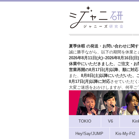
夏季休暇 の発送・お問い合わせに関
誠に勝手ながら、以下の期間を休業と
2026年8月11日(火)~2026年8月16日(日)
休業中にいただきました、ご注文・お
営業再開の8月17日(月)以降、順に対応
また、
8月8日(土)以降にいただいた、
8月17日(月)以降に対応
させていただく
大変ご迷惑をおかけしますが、
何卒ご
TOKIO
V6
Kin
Hey!Say!JUMP
Kis-My-Ft2