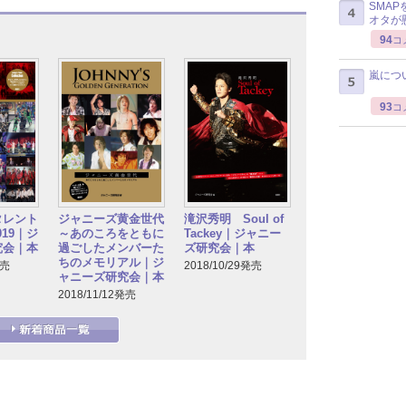
SMA
オタが
94
コ
嵐につ
93
コ
タレント
ジャニーズ黄金世代
滝沢秀明 Soul of
2019｜ジ
～あのころをともに
Tackey｜ジャニー
究会｜本
過ごしたメンバーた
ズ研究会｜本
ちのメモリアル｜ジ
発売
2018/10/29発売
ャニーズ研究会｜本
2018/11/12発売