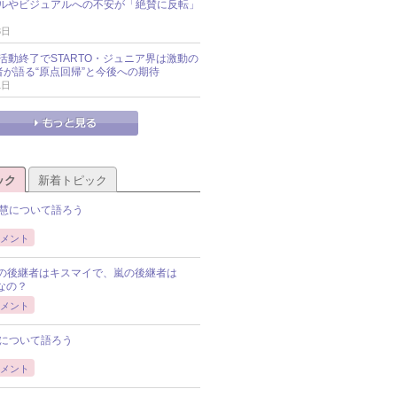
ルやビジュアルへの不安が「絶賛に反転」
3日
活動終了でSTARTO・ジュニア界は激動の
識者が語る“原点回帰”と今後への期待
1日
ック
新着トピック
慧について語ろう
メント
Pの後継者はキスマイで、嵐の後継者は
Pなの？
メント
について語ろう
メント