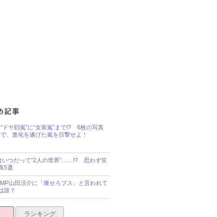
“ドヤ顔嵐”に“女装嵐”まで!? 6枚の写真
で、進化を遂げた嵐を目撃せよ！
idsはいつだって“2人の世界”……!? 思わず笑
真5選
y!JUMP山田涼介に「痩せろブス」と言われて
は誰？
ランキング