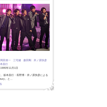
：
岡田准一
三宅健
森田剛
井ノ原快彦
本昌行
995年11月1日
に、坂本昌行・長野博・井ノ原快彦による
ntury」と…
る