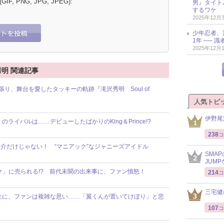
 (GIF, PNG, JPG, JPEG):
男』タイト
するワケ
2025年12月
少年忍者、
1年 ── 
2025年12月
秀明 関連記事
り、舞台を愛したタッキーの軌跡『滝沢秀明 Soul of
人気トピ
伊野尾
のライバルは……デビューしたばかりのKing＆Prince!?
238
コ
介だけじゃない！ “マニアック”なジャニーズアイドル
SMA
JUM
ク」に売られる!? 前代未聞の出来事に、ファン憤怒！
214
コ
三宅健
生に、ファンは複雑な思い……「翼くんが置いてけぼり」と悲
107
コ