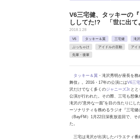
V6三宅健、タッキーの
ししてた!? 「世に出
2018.1.28
V6
タッキー＆翼
三宅健
滝
ぶっちゃけ
アイドルの言動
アイ
先輩・後輩
タッキー＆翼
・滝沢秀明が座長を務
舞伎』。2016・17年の公演には
V6
三
沢だけでなく多くの
ジャニーズJr.
とと
公演が行われた。その際、三宅も想像
滝沢の“意外な一面”を目の当たりにし
ーソナリティを務めるラジオ『三宅健
（BayFM）1月22日深夜放送回で、
た。
三宅は滝沢が出演したバラエティ番