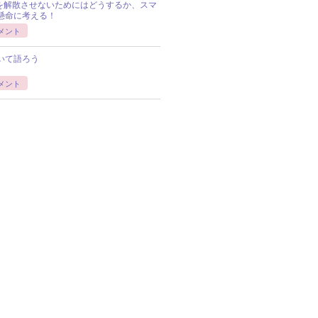
Pを解散させないためにはどうするか、スマ
懸命に考える！
メント
いて語ろう
メント