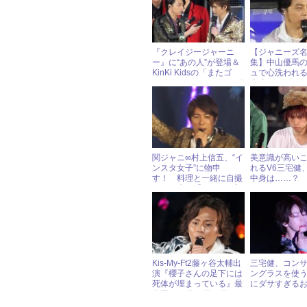
『クレイジージャーニ
【ジャニーズ
ー』に“あの人”が登場＆
集】中山優馬
KinKi Kidsの「またゴ
ュで心洗われ
ム」とは？ ジャニーズ
本光一がいつ
ざわつきニュース
ること！
関ジャニ∞村上信五、“イ
美意識が高い
ンスタ女子”に物申
れるV6三宅健
す！ 料理と一緒に自撮
中身は……？
りする人に「あなたの顔
いる」!?
Kis-My-Ft2藤ヶ谷太輔出
三宅健、コン
演『櫻子さんの足下には
ングラスを使
死体が埋まっている』最
にダサすぎる
終回!! 6月25日（日）ジ
ャニーズアイドル出演情