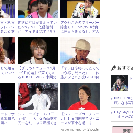
名言・格言
進路に注目が集まってい
アクセス過多でサーバー
のフレッシ
たSexy Zone佐藤勝利
障害も！ V6のVR特典
る名言＆堂
が、アイドル誌で「新社
に注目も集まるも、本人
も考えてい
会人」宣言！
たちはいたって“おじさ
ん”
ことで知ら
【ざわつきニュース4月
「オレは今終わったって
、カバンの
～6月前編】野菜でもめ
いう感じだった」……佐
るTOKIO、WEST中間の
藤アツヒロが光GENJI解
セフレ発言の衝撃
散当時の切ない胸中を明
かす
KinKi K
顔になる写
Hey!Sa
サートでサ
ジャニーズきっての“王
【ジャニーズカルチャー
しまったの
う亀梨和也
子様”！ KinKi Kids堂本
ナビ】帝国劇場でジャニ
お願い！
光一をたっぷり堪能でき
ーズが革命を起こす！
る写真5枚
滝沢秀明主演 舞台『新
Recommended by
新着
春・滝沢革命』