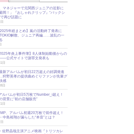
、マネジャーで元関西ジュニアの近影に
菊岡！」『おしゃれクリップ』“バックシ
”で再び話題に
2日
O 2025年総まとめ】嵐の活動終了発表に
N、TOKIO解散、ジュニア再編……波乱の一
る
日
esz 2025年炎上事件簿】8人体制始動後からの
――公式サイトで謝罪文発表も
31日
最新アルバムが初日22万超えの好調発進
…狩野英孝の提供曲めぐりファンが先輩グ
快感
28日
新アルバムが初日5万枚でNumber_i超え！
の背景に“初の店舗販売”
21日
y!JUMP、アルバム初週20万枚で前作超え！
・中島裕翔が漏らした“本音”とは？
7日
oup・佐野晶哉主演アニメ映画『トリツカレ