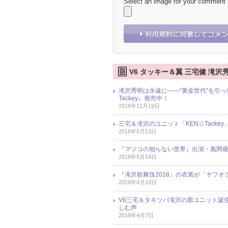
Select an image for your comment
V6 タッキー＆翼 三宅健 滝沢
滝沢秀明は永遠に――“黄金世代”を引っ張
Tackey』発売中！
2018年11月19日
三宅＆滝沢のユニット「KEN☆Tackey」
2018年6月13日
『マツコの知らない世界』出演・風間俊
2018年5月14日
『滝沢歌舞伎2018』の衣装が「ヤフオ
2018年4月10日
V6三宅＆タキツバ滝沢の新ユニット誕
しむ声
2018年4月7日