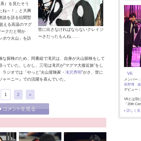
S系）を見たそう
たね～！」と大興
験談を語る伝聞型
を超える高温のマグ
世に出さなければならないクレイジ
ワークだと明か
ーさだったもんね……
ンボウ火山」を訪
険な探検のため、同番組で滝沢は、自身が火山探検をして
語っていた。しかし、三宅は滝沢が“マグマ大接近旅”をし
、ラジオでは「やっと“火山冒険家・
滝沢秀明
”がさ、世に
V6
ジャーニー』での活躍を喜んでいた。
メンバー
長野博
坂
デビュー：1
1
2
»
V6とは別
「20th Ce
詳しく見