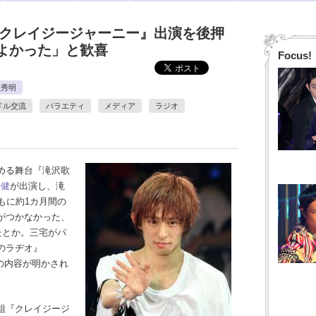
『クレイジージャーニー』出演を後押
てよかった」と歓喜
Focus!
沢秀明
ドル交流
バラエティ
メディア
ラジオ
める舞台『滝沢歌
宅健
が出演し、滝
もに約1カ月間の
がつかなかった、
たとか。三宅がパ
のラヂオ』
その内容が明かされ
組『クレイジージ