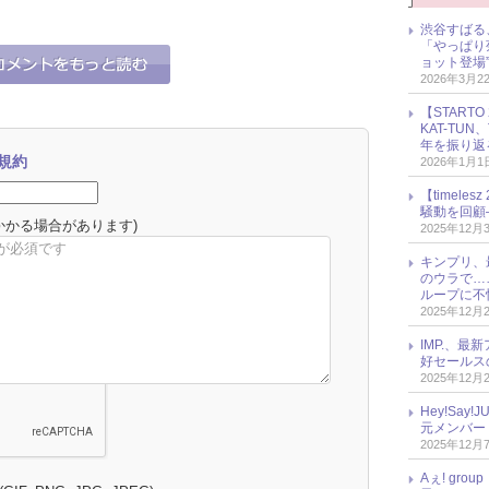
渋谷すばる
「やっぱり
ョット登場
2026年3月2
【START
KAT-TU
年を振り返
規約
2026年1月1
【timel
騒動を回顧
かかる場合があります)
2025年12月
キンプリ、
のウラで…
ループに不
2025年12月
IMP.、最
好セールス
2025年12月
Hey!Sa
元メンバー
2025年12月
Aぇ! gr