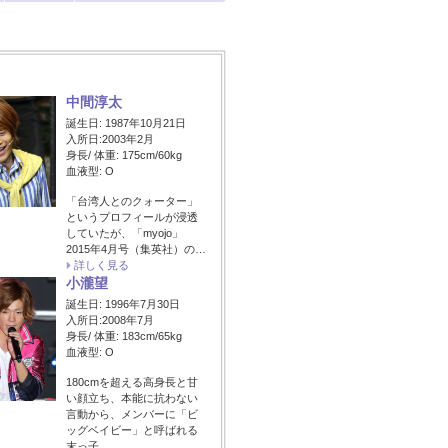
中間淳太
誕生日: 1987年10月21日
入所日:2003年2月
身長/ 体重: 175cm/60kg
血液型: O
「台湾人とのクォーター」
というプロフィールが浸透
していたが、「myojo」
2015年4月号（集英社）の…
詳しく見る
小瀧望
誕生日: 1996年7月30日
入所日:2008年7月
身長/ 体重: 183cm/65kg
血液型: O
180cmを超える高身長と甘
い顔立ち、本能に抗わない
言動から、メンバーに「ビ
ッグベイビー」と呼ばれる
末っ子。