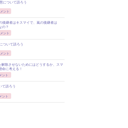
慧について語ろう
メント
Pの後継者はキスマイで、嵐の後継者は
Pなの？
メント
について語ろう
メント
Pを解散させないためにはどうするか、スマ
懸命に考える！
メント
いて語ろう
メント