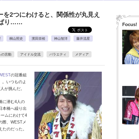
バーを2つにわけると、関係性が丸見え
ぱり……
Focus!
望
桐山照史
濱田崇裕
神山智洋
藤井流星
ルの言動
アイドル交流
バラエティ
メディア
EST
の冠番組
）。いつものよ
7人が挑んだ。
橋に潜む4人の
日本橋へ繰り出
ームにわけて4
際、WESTメ
えたのだった。