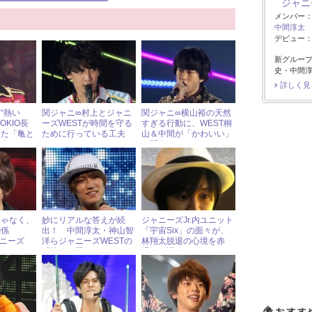
ジャニ
メンバー
中間淳太
デビュー：2
新グルー
史・中間淳
詳しく見
“熱い
関ジャニ∞村上とジャニ
関ジャニ∞横山裕の天然
OKIO長
ーズWESTが時間を守る
すぎる行動に、WEST桐
した「亀と
ために行っている工夫
山＆中間が「かわいい」
話とは？
は……？
と悶絶！
じゃなく、
妙にリアルな答えが続
ジャニーズJr.内ユニット
関係
出！ 中間淳太・神山智
「宇宙Six」の面々が、
ャニーズ
洋らジャニーズWESTの
林翔太脱退の心境を赤
のウワサ
「憧れの夏祭り」
裸々に語る！