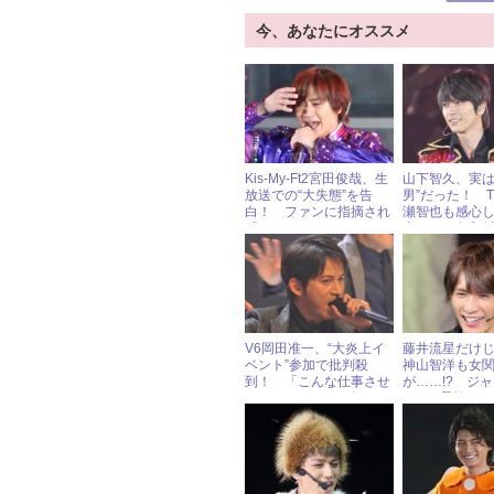
今、あなたにオススメ
Kis-My-Ft2宮田俊哉、生
山下智久、実は
放送での“大失態”を告
男”だった！ T
白！ ファンに指摘され
瀬智也も感心
「バレてました!?」
山P」の結成秘
V6岡田准一、“大炎上イ
藤井流星だけ
ベント”参加で批判殺
神山智洋も女
到！ 「こんな仕事させ
が……!? ジ
ないで」とファン怒り
WEST昇格組