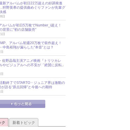
最新アルバムが初日22万超えの好調発進
…狩野英孝の提供曲めぐりファンが先輩グ
快感
28日
新アルバムが初日5万枚でNumber_i超え！
の背景に“初の店舗販売”
21日
y!JUMP、アルバム初週20万枚で前作超え！
・中島裕翔が漏らした“本音”とは？
7日
oup・佐野晶哉主演アニメ映画『トリツカレ
ルやビジュアルへの不安が「絶賛に反転」
3日
活動終了でSTARTO・ジュニア界は激動の
識者が語る“原点回帰”と今後への期待
1日
ック
新着トピック