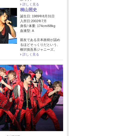
詳しく見る
桐山照史
誕生日: 1989年8月31日
入所日:2002年7月
身長/ 体重: 174cm/68kg
血液型: A
親友である京本政樹が認め
るほどそっくりだという、
柳沢慎吾系ジャニーズ。
詳しく見る