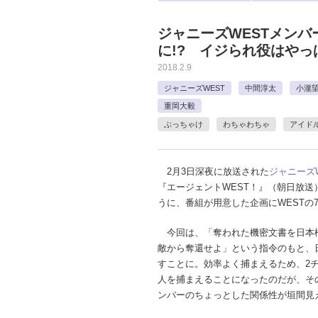
ジャニーズWESTメン
に!? イジられ役はやっ
2018.2.9
ジャニーズWEST
中間淳太
小瀧
重岡大毅
ぶっちゃけ
わちゃわちゃ
アイド
2月3日深夜に放送された
ジャニーズW
『エージェントWEST！』（朝日放送
うに、番組が用意した企画にWESTの
今回は、「奪われた機密文書を日本
敵から奪還せよ」という指令のもと、
すことに。効率よく捕まえるため、2チ
人を捕まえることになったのだが、その
ンバーのちょっとした関係性が垣間見