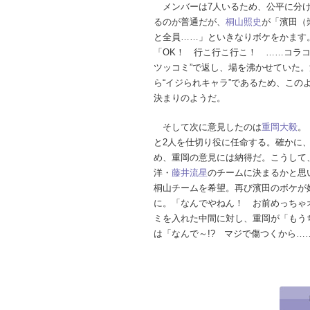
メンバーは7人いるため、公平に分け
るのが普通だが、
桐山照史
が「濱田（
と全員……」といきなりボケをかます
「OK！ 行こ行こ行こ！ ……コラコ
ツッコミ”で返し、場を沸かせていた
ら“イジられキャラ”であるため、この
決まりのようだ。
そして次に意見したのは
重岡大毅
。
と2人を仕切り役に任命する。確かに
め、重岡の意見には納得だ。こうして
洋・
藤井流星
のチームに決まるかと思
桐山チームを希望。再び濱田のボケが
に。「なんでやねん！ お前めっちゃ
ミを入れた中間に対し、重岡が「もう
は「なんで～!? マジで傷つくから