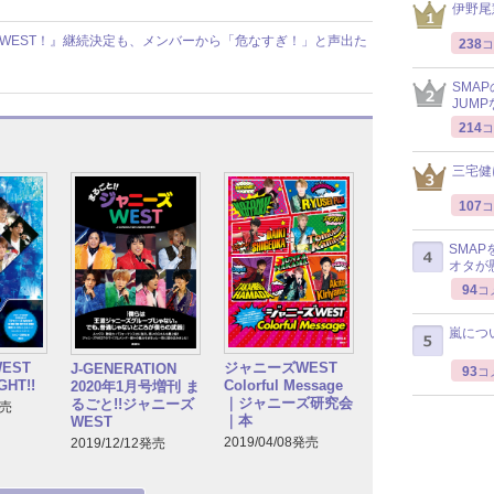
伊野尾
トWEST！』継続決定も、メンバーから「危なすぎ！」と声出た
238
コ
SMA
JUM
214
コ
三宅健
107
コ
SMA
オタが
94
コ
嵐につ
EST
ジャニーズWEST
J-GENERATION
93
コ
GHT!!
Colorful Message
2020年1月号増刊 ま
｜ジャニーズ研究会
るごと!!ジャニーズ
発売
｜本
WEST
2019/04/08発売
2019/12/12発売