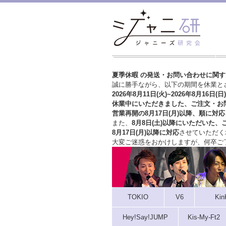
夏季休暇 の発送・お問い合わせに関
誠に勝手ながら、以下の期間を休業と
2026年8月11日(火)~2026年8月16日(日)
休業中にいただきました、ご注文・お
営業再開の8月17日(月)以降、順に対応
また、
8月8日(土)以降にいただいた、
8月17日(月)以降に対応
させていただく
大変ご迷惑をおかけしますが、
何卒ご
TOKIO
V6
Kin
Hey!Say!JUMP
Kis-My-Ft2