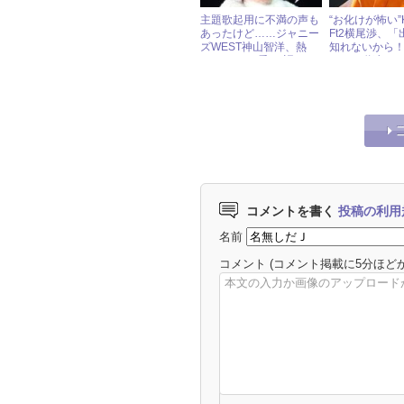
主題歌起用に不満の声も
“お化けが怖い”Ki
あったけど……ジャニー
Ft2横尾渉、
ズWEST神山智洋、熱
知れないから
い“モンハン愛”を語る！
バーを道連れ
行くと告白!!
コメントを書く
投稿の利用
名前
コメント
(コメント掲載に5分ほど