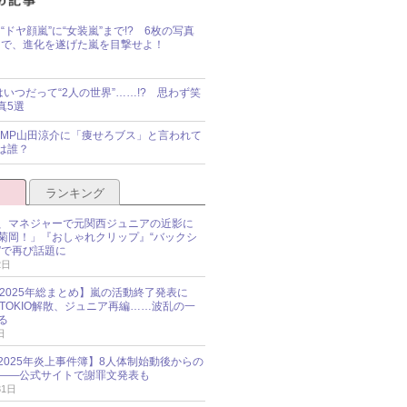
“ドヤ顔嵐”に“女装嵐”まで!? 6枚の写真
で、進化を遂げた嵐を目撃せよ！
idsはいつだって“2人の世界”……!? 思わず笑
真5選
y!JUMP山田涼介に「痩せろブス」と言われて
は誰？
ランキング
、マネジャーで元関西ジュニアの近影に
菊岡！」『おしゃれクリップ』“バックシ
”で再び話題に
2日
O 2025年総まとめ】嵐の活動終了発表に
N、TOKIO解散、ジュニア再編……波乱の一
る
日
esz 2025年炎上事件簿】8人体制始動後からの
――公式サイトで謝罪文発表も
31日