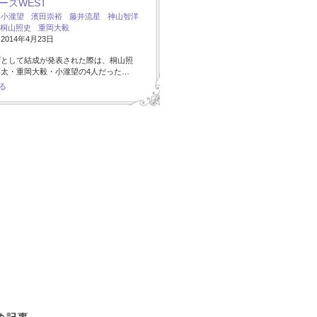
ーズWEST
：
小瀧望
濱田崇裕
藤井流星
神山智洋
桐山照史
重岡大毅
014年4月23日
プとして結成が発表された際は、桐山照
太・重岡大毅・小瀧望の4人だった…
る