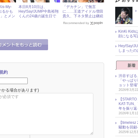
s-My-
本日8月10日は、
「デカチン」で無言
「出るかも
Hey!Say!JUMP中島裕翔
に……王道アイドル増田
！」とメン
くんの24歳の誕生日で
貴久、下ネタ禁止は継続
にトイレに
す！
中
Recommended by
KinKi K
顔になる写
Hey!Sa
しまったの
新着
規約
渋谷すばる
「やっぱり
ョット登場
2026年3月2
かかる場合があります)
【START
KAT-TU
年を振り返
2026年1月1
【timel
騒動を回顧
2025年12月