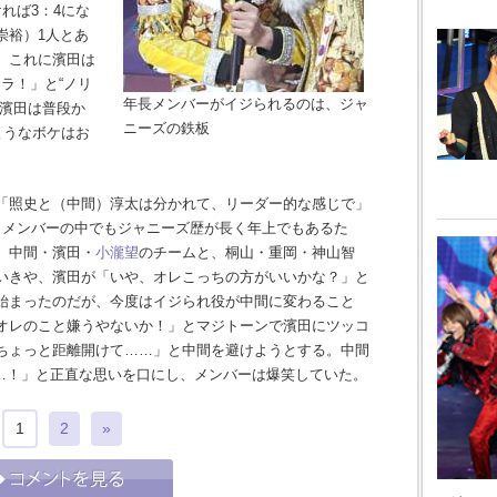
れば3：4にな
崇裕）1人とあ
。これに濱田は
ラ！」と“ノリ
年長メンバーがイジられるのは、ジャ
。濱田は普段か
ニーズの鉄板
ようなボケはお
「照史と（中間）淳太は分かれて、リーダー的な感じで」
、メンバーの中でもジャニーズ歴が長く年上でもあるた
、中間・濱田・
小瀧望
のチームと、桐山・重岡・神山智
いきや、濱田が「いや、オレこっちの方がいいかな？」と
始まったのだが、今度はイジられ役が中間に変わること
オレのこと嫌うやないか！」とマジトーンで濱田にツッコ
ちょっと距離開けて……」と中間を避けようとする。中間
……！」と正直な思いを口にし、メンバーは爆笑していた。
1
2
»