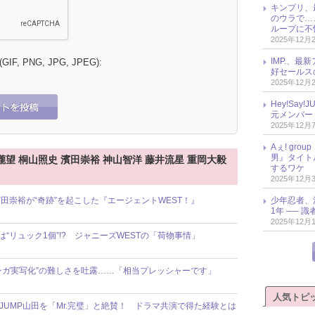
キンプリ、
のウラで…
ループに不
2025年12月
IMP.、最
 (GIF, PNG, JPG, JPEG):
好セールス
2025年12月
Hey!Sa
元メンバー
2025年12月
Aぇ! gr
男』タイト
瀧望 桐山照史 濱田崇裕 神山智洋 藤井流星 重岡大毅
するワケ
2025年12月
少年忍者、
田崇裕が“奇跡”を起こした『エージェントWEST！』
1年 ── 
2025年12月
“リュック1個”!? ジャニーズWESTの「荷物事情」
マンガ実写化”の難しさを吐露……「相当プレッシャーです」
人気トピ
JUMP山田を「Mr.完璧」と絶賛！ ドラマ共演で得た経験とは