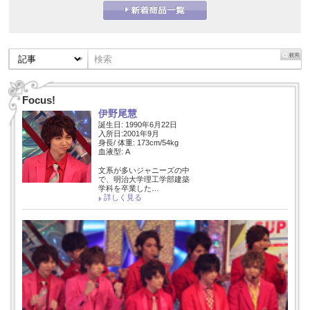
Focus!
伊野尾慧
誕生日: 1990年6月22日
入所日:2001年9月
身長/ 体重: 173cm/54kg
血液型: A
文系が多いジャニーズの中
で、明治大学理工学部建築
学科を卒業した…
詳しく見る