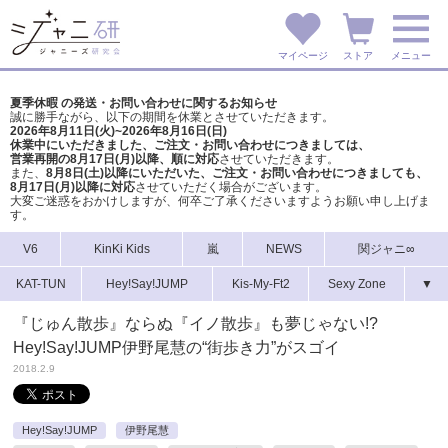
マイページ
ストア
メニュー
夏季休暇 の発送・お問い合わせに関するお知らせ
誠に勝手ながら、以下の期間を休業とさせていただきます。
2026年8月11日(火)~2026年8月16日(日)
休業中にいただきました、ご注文・お問い合わせにつきましては、
営業再開の8月17日(月)以降、順に対応
させていただきます。
また、
8月8日(土)以降にいただいた、ご注文・
お問い合わせにつきましても、
8月17日(月)以降に対応
させていただく場合がございます。
大変ご迷惑をおかけしますが、
何卒ご了承くださいますようお願い申し上げま
す。
V6
KinKi Kids
嵐
NEWS
関ジャニ∞
KAT-TUN
Hey!Say!JUMP
Kis-My-Ft2
Sexy Zone
▼
『じゅん散歩』ならぬ『イノ散歩』も夢じゃない!?
Hey!Say!JUMP伊野尾慧の“街歩き力”がスゴイ
2018.2.9
Hey!Say!JUMP
伊野尾慧