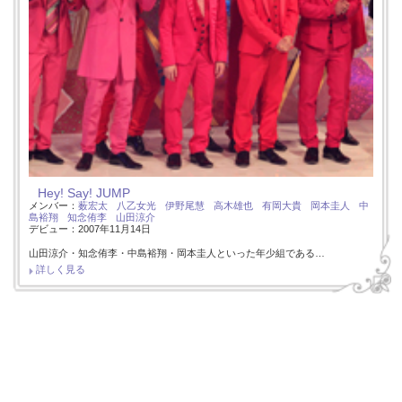
Hey! Say! JUMP
メンバー：
薮宏太
八乙女光
伊野尾慧
高木雄也
有岡大貴
岡本圭人
中
島裕翔
知念侑李
山田涼介
デビュー：2007年11月14日
山田涼介・知念侑李・中島裕翔・岡本圭人といった年少組である…
詳しく見る