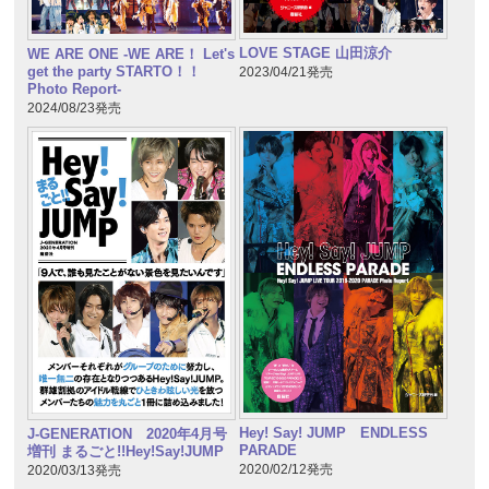
LOVE STAGE 山田涼介
WE ARE ONE -WE ARE！ Let's
get the party STARTO！！
2023/04/21発売
Photo Report-
2024/08/23発売
Hey! Say! JUMP ENDLESS
J-GENERATION 2020年4月号
PARADE
増刊 まるごと!!Hey!Say!JUMP
2020/02/12発売
2020/03/13発売