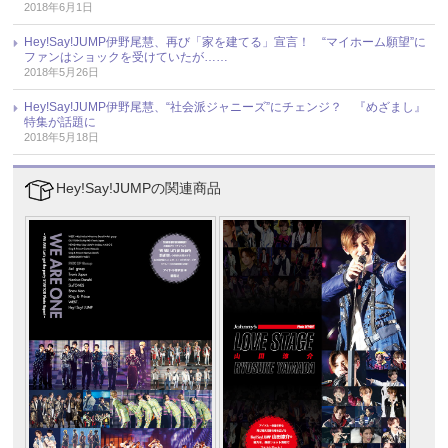
2018年6月1日
Hey!Say!JUMP伊野尾慧、再び「家を建てる」宣言！ “マイホーム願望”に
ファンはショックを受けていたが……
2018年5月26日
Hey!Say!JUMP伊野尾慧、“社会派ジャニーズ”にチェンジ？ 『めざまし』
特集が話題に
2018年5月18日
Hey!Say!JUMPの関連商品