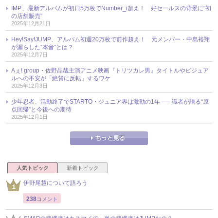
IMP.、最新アルバムが初日5万枚でNumber_i超え！ 好セールスの背景に“初
の店舗販売”
2025年12月21日
Hey!Say!JUMP、アルバム初週20万枚で前作超え！ 元メンバー・中島裕翔
が漏らした“本音”とは？
2025年12月7日
Aぇ! group・佐野晶哉主演アニメ映画『トリツカレ男』タイトルやビジュア
ルへの不安が「絶賛に反転」するワケ
2025年12月3日
少年忍者、活動終了でSTARTO・ジュニア界は激動の1年 ── 識者が語る“原
点回帰”と今後への期待
2025年12月1日
人気トピック
新着トピック
伊野尾慧について語ろう
238
コメント