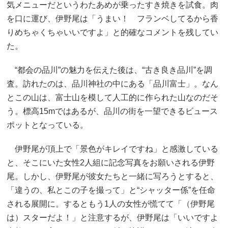
気メニューだというわたあめが乗ったすき焼きを試食。肉
を口に運び、伊野尾は「うまい！ フランベしてるから香
りめちゃくちゃいいですよ」と的確なコメントを残してい
た。
“都会の品川”の魅力を伝えた後は、“古き良き品川”を調
査。訪れたのは、品川神社の中にある「品川富士」。なん
とこの山は、富士山を模して人工的に作られた山なのだそ
う。標高15mではあるが、品川の街を一望できるビュース
ポットとなっている。
伊野尾が頂上で「景色がキレイですね」と感激している
と、そこにいた女性2人組に記念写真をお願いされる伊野
尾。しかし、伊野尾が彼女たちと一緒に写ろうとすると、
「違うの、私とこの子を撮って」と“シャッター係”を任命
される展開に。するともう1人の女性が慌てて「（伊野尾
は）スターだよ！」と注意するが、伊野尾は「いいですよ