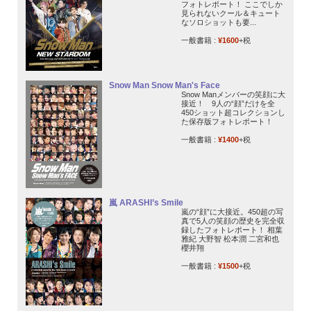
フォトレポート！ ここでしか
見られないクール＆キュート
なソロショットも要...
一般書籍 :
¥1600
+税
Snow Man Snow Man's Face
Snow Manメンバーの笑顔に大
接近！ 9人の“顔”だけを全
450ショット超コレクションし
た保存版フォトレポート！
一般書籍 :
¥1400
+税
嵐 ARASHI’s Smile
嵐の“顔”に大接近。450超の写
真で5人の笑顔の歴史を完全収
録したフォトレポート！ 相葉
雅紀 大野智 松本潤 二宮和也
櫻井翔
一般書籍 :
¥1500
+税