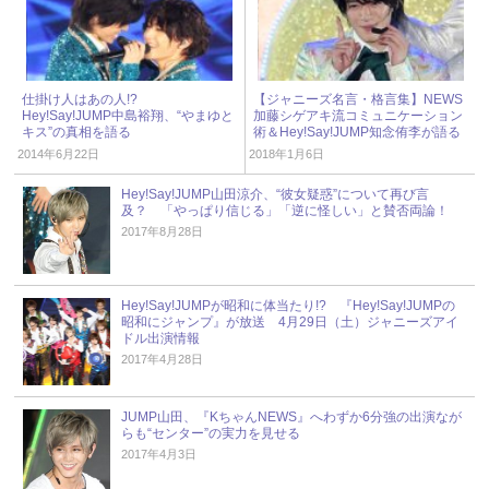
仕掛け人はあの人!?
【ジャニーズ名言・格言集】NEWS
Hey!Say!JUMP中島裕翔、“やまゆと
加藤シゲアキ流コミュニケーション
キス”の真相を語る
術＆Hey!Say!JUMP知念侑李が語る
男友達のよさ
2014年6月22日
2018年1月6日
Hey!Say!JUMP山田涼介、“彼女疑惑”について再び言
及？ 「やっぱり信じる」「逆に怪しい」と賛否両論！
2017年8月28日
Hey!Say!JUMPが昭和に体当たり!? 『Hey!Say!JUMPの
昭和にジャンプ』が放送 4月29日（土）ジャニーズアイ
ドル出演情報
2017年4月28日
JUMP山田、『KちゃんNEWS』へわずか6分強の出演なが
らも“センター”の実力を見せる
2017年4月3日