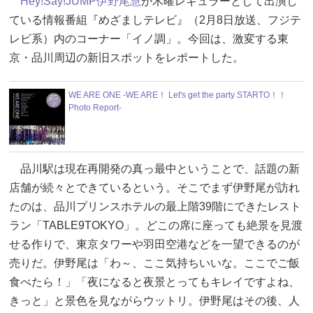
Hey!Say!JUMP
伊野尾慧
が木曜レギュラーとして出演し
ている情報番組『めざましテレビ』（2月8日放送、フジテ
レビ系）内のコーナー「イノ調」。今回は、激変する東
京・品川周辺の新旧スポットをレポートした。
WE ARE ONE -WE ARE！ Let's get the party STARTO！！
Photo Report-
品川駅は現在再開発の真っ最中ということで、話題の新
店舗が続々とできているという。そこでまず伊野尾が訪れ
たのは、品川プリンスホテルの最上階39階にできたレスト
ラン「TABLE9TOKYO」。どこの席に座っても絶景を見渡
せる作りで、東京タワーや羽田空港などを一望できるのが
売りだ。伊野尾は「わ～、ここ気持ちいいな。ここでご飯
食べたら！」「夜になると夜景とってもキレイですよね、
きっと」と景色を見ながらウットリ。伊野尾はその後、人