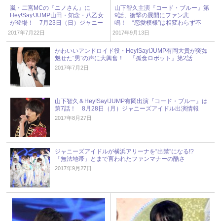
嵐・二宮MCの『ニノさん』に
山下智久主演『コード・ブルー』第
Hey!Say!JUMP山田・知念・八乙女
9話、衝撃の展開にファン悲
が登場！ 7月23日（日）ジャニー
鳴！ “恋愛模様”は相変わらず不
ズアイドル出演情報
評……
2017年7月22日
2017年9月13日
かわいいアンドロイド役・Hey!Say!JUMP有岡大貴が突如
魅せた“男”の声に大興奮！ 『孤食ロボット』第2話
2017年7月2日
山下智久＆Hey!Say!JUMP有岡出演『コード・ブルー』は
第7話！ 8月28日（月）ジャニーズアイドル出演情報
2017年8月27日
ジャニーズアイドルが横浜アリーナを“出禁”になる!?
「無法地帯」とまで言われたファンマナーの酷さ
2017年9月27日