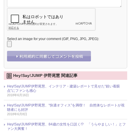
Select an image for your comment (GIF, PNG, JPG, JPEG):
Hey!Say!JUMP 伊野尾慧 関連記事
Hey!Say!JUMP伊野尾慧、インテリア・建築レポートで見せた“鋭い着眼
点”にファンも感心
2018年6月16日
Hey!Say!JUMP伊野尾慧、“快適オフィス”を満喫！ 自然体なレポートが視
聴者にも好評
2018年6月8日
Hey!Say!JUMP伊野尾慧、84歳の女性を口説く!? 「うらやましい！」とフ
ァン大興奮！