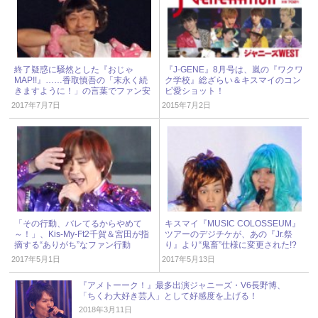
終了疑惑に騒然とした『おじゃ
『J-GENE』8月号は、嵐の『ワクワ
MAP!!』……香取慎吾の「末永く続
ク学校』総ざらい＆キスマイのコン
きますように！」の言葉でファン安
ビ愛ショット！
堵！
2017年7月7日
2015年7月2日
「その行動、バレてるからやめて
キスマイ『MUSIC COLOSSEUM』
～！」、Kis-My-Ft2千賀＆宮田が指
ツアーのデジチケが、あの『Jr.祭
摘する“ありがち”なファン行動
り』より“鬼畜”仕様に変更された!?
2017年5月1日
2017年5月13日
『アメトーーク！』最多出演ジャニーズ・V6長野博、
「ちくわ大好き芸人」として好感度を上げる！
2018年3月11日