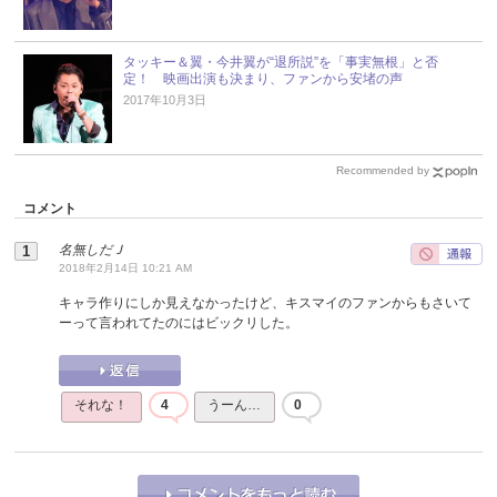
タッキー＆翼・今井翼が“退所説”を「事実無根」と否
定！ 映画出演も決まり、ファンから安堵の声
2017年10月3日
Recommended by
コメント
名無しだＪ
2018年2月14日 10:21 AM
キャラ作りにしか見えなかったけど、キスマイのファンからもさいて
ーって言われてたのにはビックリした。
それな！
4
うーん…
0