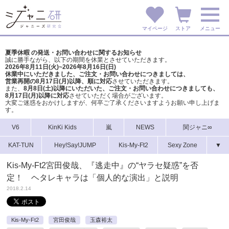
マイページ
ストア
メニュー
夏季休暇 の発送・お問い合わせに関するお知らせ
誠に勝手ながら、以下の期間を休業とさせていただきます。
2026年8月11日(火)~2026年8月16日(日)
休業中にいただきました、ご注文・お問い合わせにつきましては、
営業再開の8月17日(月)以降、順に対応
させていただきます。
また、
8月8日(土)以降にいただいた、ご注文・
お問い合わせにつきましても、
8月17日(月)以降に対応
させていただく場合がございます。
大変ご迷惑をおかけしますが、
何卒ご了承くださいますようお願い申し上げま
す。
V6
KinKi Kids
嵐
NEWS
関ジャニ∞
KAT-TUN
Hey!Say!JUMP
Kis-My-Ft2
Sexy Zone
▼
Kis-My-Ft2宮田俊哉、『逃走中』の“ヤラセ疑惑”を否
定！ ヘタレキャラは「個人的な演出」と説明
2018.2.14
Kis-My-Ft2
宮田俊哉
玉森裕太