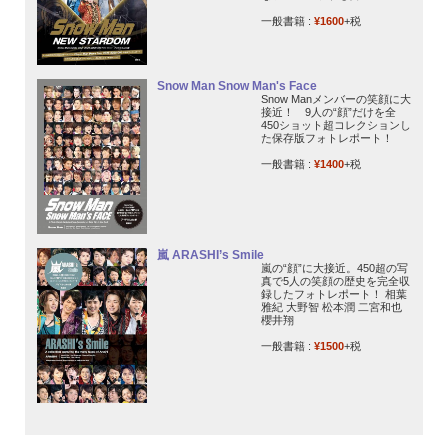
一般書籍 :
¥1600
+税
Snow Man Snow Man's Face
Snow Manメンバーの笑顔に大
接近！ 9人の“顔”だけを全
450ショット超コレクションし
た保存版フォトレポート！
一般書籍 :
¥1400
+税
嵐 ARASHI’s Smile
嵐の“顔”に大接近。450超の写
真で5人の笑顔の歴史を完全収
録したフォトレポート！ 相葉
雅紀 大野智 松本潤 二宮和也
櫻井翔
一般書籍 :
¥1500
+税