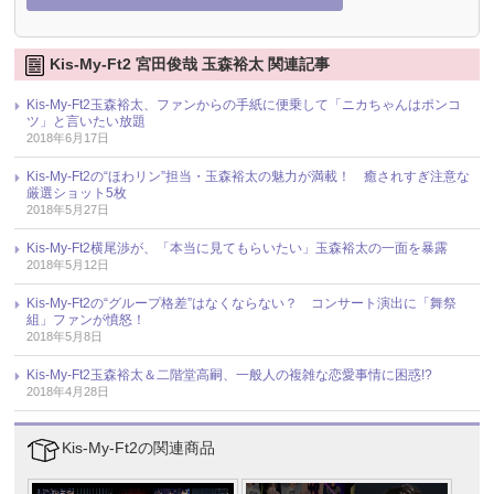
Kis-My-Ft2 宮田俊哉 玉森裕太 関連記事
Kis-My-Ft2玉森裕太、ファンからの手紙に便乗して「ニカちゃんはポンコ
ツ」と言いたい放題
2018年6月17日
Kis-My-Ft2の“ほわリン”担当・玉森裕太の魅力が満載！ 癒されすぎ注意な
厳選ショット5枚
2018年5月27日
Kis-My-Ft2横尾渉が、「本当に見てもらいたい」玉森裕太の一面を暴露
2018年5月12日
Kis-My-Ft2の“グループ格差”はなくならない？ コンサート演出に「舞祭
組」ファンが憤怒！
2018年5月8日
Kis-My-Ft2玉森裕太＆二階堂高嗣、一般人の複雑な恋愛事情に困惑!?
2018年4月28日
Kis-My-Ft2の関連商品