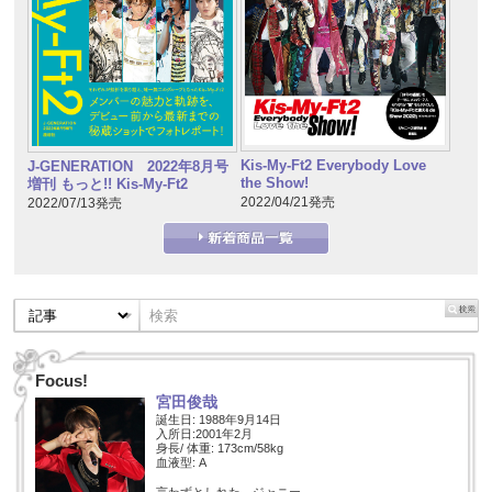
Kis-My-Ft2 Everybody Love
J-GENERATION 2022年8月号
the Show!
増刊 もっと!! Kis-My-Ft2
2022/04/21発売
2022/07/13発売
Focus!
宮田俊哉
誕生日: 1988年9月14日
入所日:2001年2月
身長/ 体重: 173cm/58kg
血液型: A