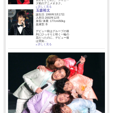
言わずとしれた、ジャニー
ズ初のアニメオタク。
詳しく見る
玉森裕太
誕生日: 1990年3月17日
入所日:2002年12月
身長/ 体重: 177cm/60kg
血液型: B
デビュー前はグループの後
列にひっそりと咲く一輪の
花だったのに、デビュー後
は突如…
詳しく見る