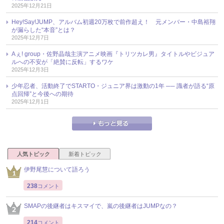
2025年12月21日
Hey!Say!JUMP、アルバム初週20万枚で前作超え！ 元メンバー・中島裕翔
が漏らした“本音”とは？
2025年12月7日
Aぇ! group・佐野晶哉主演アニメ映画『トリツカレ男』タイトルやビジュア
ルへの不安が「絶賛に反転」するワケ
2025年12月3日
少年忍者、活動終了でSTARTO・ジュニア界は激動の1年 ── 識者が語る“原
点回帰”と今後への期待
2025年12月1日
人気トピック
新着トピック
伊野尾慧について語ろう
238
コメント
SMAPの後継者はキスマイで、嵐の後継者はJUMPなの？
214
コメント