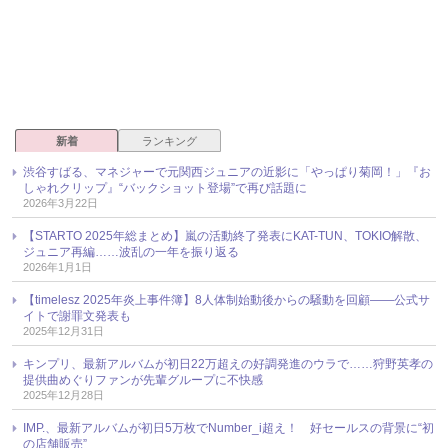
新着
ランキング
渋谷すばる、マネジャーで元関西ジュニアの近影に「やっぱり菊岡！」『お
しゃれクリップ』“バックショット登場”で再び話題に
2026年3月22日
【STARTO 2025年総まとめ】嵐の活動終了発表にKAT-TUN、TOKIO解散、
ジュニア再編……波乱の一年を振り返る
2026年1月1日
【timelesz 2025年炎上事件簿】8人体制始動後からの騒動を回顧――公式サ
イトで謝罪文発表も
2025年12月31日
キンプリ、最新アルバムが初日22万超えの好調発進のウラで……狩野英孝の
提供曲めぐりファンが先輩グループに不快感
2025年12月28日
IMP.、最新アルバムが初日5万枚でNumber_i超え！ 好セールスの背景に“初
の店舗販売”