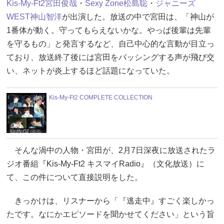
Kis-My-Ft2
宮田俊哉
・
Sexy Zone
松島聡
・
ジャニーズ
WEST
神山智洋
が出演した。放送の中で宮田は、「神山が
1番体が動く。守ってもらえないかな。やっぱ後輩は先輩
を守るもの」と発言するなど、自己中心的な言動が目立っ
ており、放送終了後には宮田をバッシングする声が飛び交
い、ネットが炎上するほど話題になっていた。
Kis-My-Ft2 COMPLETE COLLECTION
そんな渦中の人物・宮田が、2月7日深夜に放送されたラ
ジオ番組『Kis-My-Ft2 キスマイRadio』（文化放送）に
て、この件について直接説明をした。
きっかけは、リスナーから「『逃走中』すごく楽しかっ
たです。なにかエピソードを聞かせてください」という旨