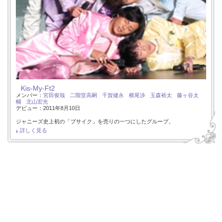
Kis-My-Ft2
メンバー：
宮田俊哉
二階堂高嗣
千賀健永
横尾渉
玉森裕太
藤ヶ谷太
輔
北山宏光
デビュー：2011年8月10日
ジャニーズ史上初の「ブサイク」を売りの一つにしたグループ。
詳しく見る