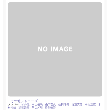
その他ジャニーズ
メンバー：
その他
中山優馬
山下智久
生田斗真
近藤真彦
中居正広
木
村拓哉
稲垣吾郎
草なぎ剛
香取慎吾