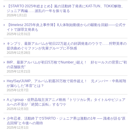
【STARTO 2025年総まとめ】嵐の活動終了発表にKAT-TUN、TOKIO解散、
ジュニア再編……波乱の一年を振り返る
2026年1月1日
【timelesz 2025年炎上事件簿】8人体制始動後からの騒動を回顧――公式サ
イトで謝罪文発表も
2025年12月31日
キンプリ、最新アルバムが初日22万超えの好調発進のウラで……狩野英孝の
提供曲めぐりファンが先輩グループに不快感
2025年12月28日
IMP.、最新アルバムが初日5万枚でNumber_i超え！ 好セールスの背景に“初
の店舗販売”
2025年12月21日
Hey!Say!JUMP、アルバム初週20万枚で前作超え！ 元メンバー・中島裕翔
が漏らした“本音”とは？
2025年12月7日
Aぇ! group・佐野晶哉主演アニメ映画『トリツカレ男』タイトルやビジュア
ルへの不安が「絶賛に反転」するワケ
2025年12月3日
少年忍者、活動終了でSTARTO・ジュニア界は激動の1年 ── 識者が語る“原
点回帰”と今後への期待
2025年12月1日