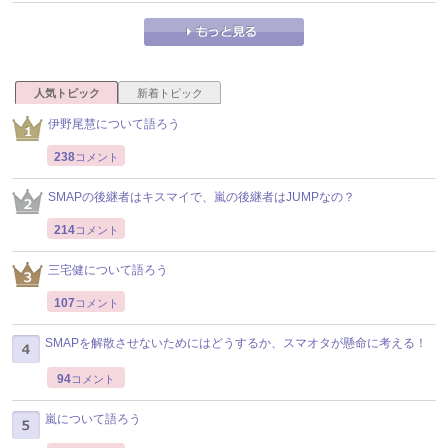
人気トピック
新着トピック
伊野尾慧について語ろう
238
コメント
SMAPの後継者はキスマイで、嵐の後継者はJUMPなの？
214
コメント
三宅健について語ろう
107
コメント
SMAPを解散させないためにはどうするか、スマオタが懸命に考える！
94
コメント
嵐について語ろう