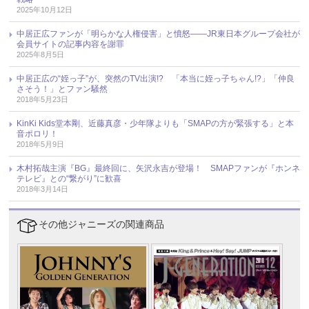
2025年10月12日
中居正広ファンが「明らかな人権侵害」と憤怒――JR東日本グループ会社が
会員サイトの記事内容を謝罪
2025年8月5日
中居正広の“姪っ子”が、突然のTV出演!? 「本当に姪っ子ちゃん!?」「仲良
さそう！」とファン騒然
2018年5月23日
KinKi Kids堂本剛、近藤真彦・少年隊よりも「SMAPの方が緊張する」と本
音ポロリ！
2018年5月9日
木村拓哉主演『BG』最終回に、矢沢永吉が登場！ SMAPファンが『ホンネ
テレビ』との“繋がり”に歓喜
2018年3月14日
その他ジャニーズの関連商品