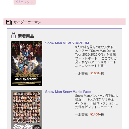
93
コメント
サイゾーウーマン
新着商品
Snow Man NEW STARDOM
9人の絆を見せつけた5大ドー
ムツアー「Snow Man Dome
Tour 2025-2026 ON」を徹底
フォトレポート！ ここでしか
見られないクール＆キュート
なソロショットも要...
一般書籍 :
¥1600
+税
Snow Man Snow Man's Face
Snow Manメンバーの笑顔に大
接近！ 9人の“顔”だけを全
450ショット超コレクションし
た保存版フォトレポート！
一般書籍 :
¥1400
+税