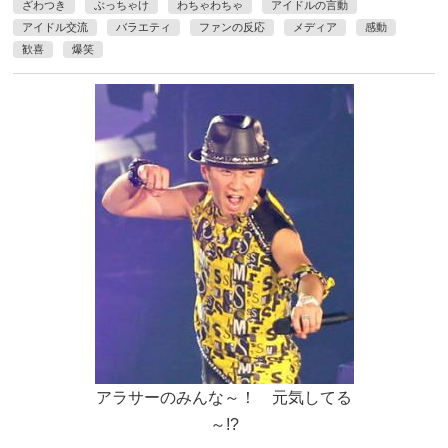
ざわつき
ぶっちゃけ
わちゃわちゃ
アイドルの言動
アイドル交流
バラエティ
ファンの反応
メディア
感動
歓喜
爆笑
アラサーのみんな～！ 元気してる
～!?