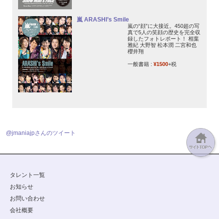
嵐 ARASHI’s Smile
嵐の“顔”に大接近。450超の写
真で5人の笑顔の歴史を完全収
録したフォトレポート！ 相葉
雅紀 大野智 松本潤 二宮和也
櫻井翔
一般書籍 :
¥1500
+税
@jmaniajpさんのツイート
タレント一覧
お知らせ
お問い合わせ
会社概要