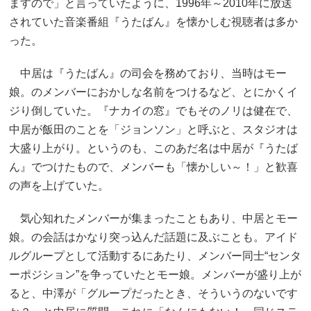
ますので」と言っていたように、1996年～2010年に放送
されていた音楽番組『うたばん』を懐かしむ視聴者は多か
った。
中居は『うたばん』の司会を務めており、当時はモー
娘。のメンバーにおかしな名前をつけるなど、とにかくイ
ジり倒していた。『ナカイの窓』でもそのノリは健在で、
中居が飯田のことを「ジョンソン」と呼ぶと、スタジオは
大盛り上がり。というのも、このあだ名は中居が『うたば
ん』でつけたもので、メンバーも「懐かしい～！」と歓喜
の声を上げていた。
気心知れたメンバーが集まったこともあり、中居とモー
娘。の会話はかなり突っ込んだ話題に及ぶことも。アイド
ルグループとして活動するにあたり、メンバー同士“センタ
ーポジション”を争っていたとモー娘。メンバーが盛り上が
ると、中澤が「グループだったとき、そういうのないです