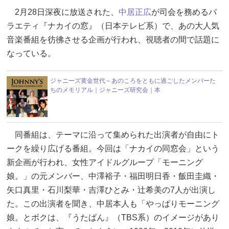
2月28日深夜に放送された、
中居正広
が司会を務めるバ
ラエティ『ナカイの窓』（日本テレビ系）で、あの大人気
音楽番組を彷彿させる企画が行われ、視聴者の間で話題に
なっている。
ジャニーズ黄金世代～あのころをともに過ごしたメンバーた
ちのメモリアル｜ジャニーズ研究会｜本
同番組は、テーマに沿って集められた出演者が自由にト
ークを繰り広げる番組。今回は「ナカイの同窓会」という
新企画が行われ、女性アイドルグループ「モーニング
娘。」の元メンバー、中澤裕子・福田明日香・飯田圭織・
矢口真里・石川梨華・吉澤ひとみ・辻希美の7人が出演し
た。この出演者を聞き、中居本人も「やっぱりモーニング
娘。とボクは、『うたばん』（TBS系）のイメージがあり