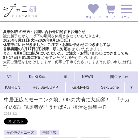
マイページ
ストア
メニュー
夏季休暇 の発送・お問い合わせに関するお知らせ
誠に勝手ながら、以下の期間を休業とさせていただきます。
2026年8月11日(火)~2026年8月16日(日)
休業中にいただきました、ご注文・お問い合わせにつきましては、
営業再開の8月17日(月)以降、順に対応
させていただきます。
また、
8月8日(土)以降にいただいた、ご注文・
お問い合わせにつきましても、
8月17日(月)以降に対応
させていただく場合がございます。
大変ご迷惑をおかけしますが、
何卒ご了承くださいますようお願い申し上げま
す。
V6
KinKi Kids
嵐
NEWS
関ジャニ∞
KAT-TUN
Hey!Say!JUMP
Kis-My-Ft2
Sexy Zone
▼
中居正広とモーニング娘。OGの共演に大反響！ 『ナカ
イの窓』視聴者が『うたばん』復活を熱望中!?
2018.3.2
その他ジャニーズ
中居正広