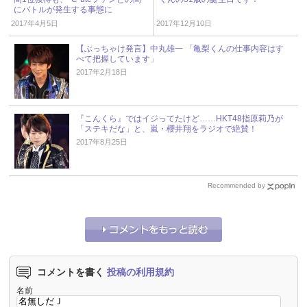
にバトルが発生する事態に
2017年4月5日
2017年12月10日
【ぶっちゃけ発言】中丸雄一 「亀梨くんの仕事内容はす
べて把握しています」
2017年2月18日
『こんくら』ではイジってたけど……HKT48指原莉乃が
「ステキだな」と、嵐・櫻井翔をラジオで絶賛！
2017年8月25日
Recommended by
コメントを書く
投稿の利用規約
名前