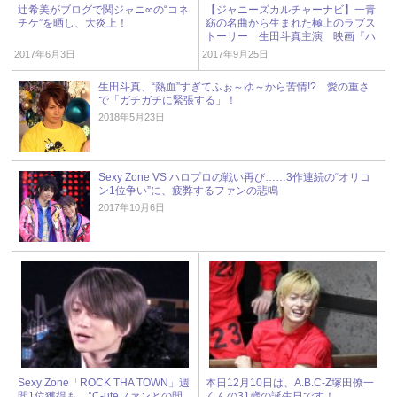
辻希美がブログで関ジャニ∞の“コネ
【ジャニーズカルチャーナビ】一青
チケ”を晒し、大炎上！
窈の名曲から生まれた極上のラブス
トーリー 生田斗真主演 映画『ハ
ナミズキ』
2017年6月3日
2017年9月25日
生田斗真、“熱血”すぎてふぉ～ゆ～から苦情!? 愛の重さ
で「ガチガチに緊張する」！
2018年5月23日
Sexy Zone VS ハロプロの戦い再び……3作連続の“オリコ
ン1位争い”に、疲弊するファンの悲鳴
2017年10月6日
Sexy Zone「ROCK THA TOWN」週
本日12月10日は、A.B.C-Z塚田僚一
間1位獲得も、°C-uteファンとの間
くんの31歳の誕生日です！