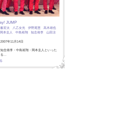
Say! JUMP
：
薮宏太
八乙女光
伊野尾慧
高木雄也
岡本圭人
中島裕翔
知念侑李
山田涼
007年11月14日
・知念侑李・中島裕翔・岡本圭人といった
ある…
る