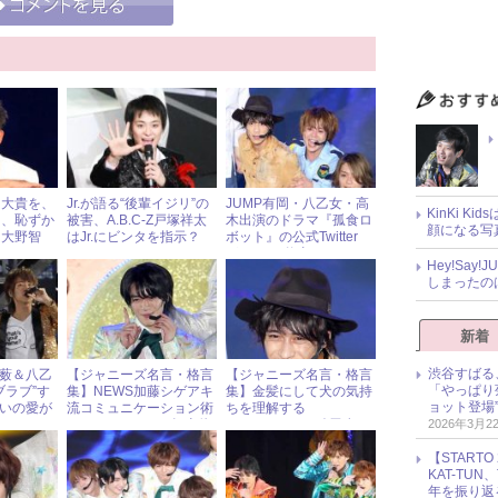
岡大貴を、
Jr.が語る“後輩イジリ”の
JUMP有岡・八乙女・高
KinKi K
と、恥ずか
被害、A.B.C-Z戸塚祥太
木出演のドラマ『孤食ロ
顔になる写
る大野智
はJr.にビンタを指示？
ボット』の公式Twitter
が、“いい仕事”してる！
Hey!Sa
しまったの
新着
渋谷すばる
MP薮＆八乙
【ジャニーズ名言・格言
【ジャニーズ名言・格言
「やっぱり
ブラブ”す
集】NEWS加藤シゲアキ
集】金髪にして犬の気持
ョット登場
互いの愛が
流コミュニケーション術
ちを理解する
2026年3月2
」とファン
＆Hey!Say!JUMP知念侑
Hey!Say!JUMP八乙女＆
李が語る男友達のよさ
KAT-TUN亀梨はもうモテ
【START
たくない!?
KAT-TU
年を振り返