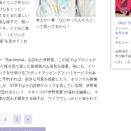
桜ドリンク作りに
びらをトッピン
てるとまた楽しい
本人が一番「なにやってんだろう」
悦な様子で、桜バ
Hey! 
って思ってるから！
ーキ」とともに食
メンバー
有岡大貴
！ （ドリンク
介
姿”を見せてくれ
デビュー：2
山田涼介
年少組で
ar liminal』を訪れた伊野尾。この店ではプロジェク
詳しく見
れた桜を見て楽しむ新感覚のお花見を提案。他にも、ドリ
ングを仕掛ける“スポットマッピング”というサービスがあ
に予約すれば、好きな写真を投影したり、オリジナル映像
たが、VTRではその説明テロップを流している間、伊野尾
が流れるという、スタッフの“伊野尾愛”が溢れる編集に。そ
者が思わず爆笑する様子が、ワイプでしっかりと抜かれて
1
2
»