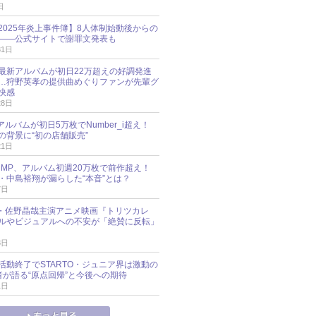
日
esz 2025年炎上事件簿】8人体制始動後からの
――公式サイトで謝罪文発表も
31日
最新アルバムが初日22万超えの好調発進
…狩野英孝の提供曲めぐりファンが先輩グ
快感
28日
新アルバムが初日5万枚でNumber_i超え！
の背景に“初の店舗販売”
21日
y!JUMP、アルバム初週20万枚で前作超え！
・中島裕翔が漏らした“本音”とは？
7日
oup・佐野晶哉主演アニメ映画『トリツカレ
ルやビジュアルへの不安が「絶賛に反転」
3日
活動終了でSTARTO・ジュニア界は激動の
識者が語る“原点回帰”と今後への期待
1日