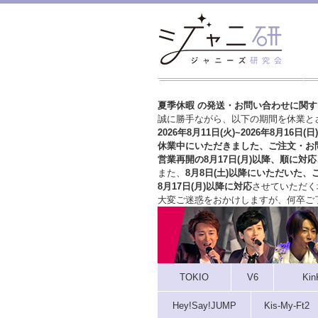
夏季休暇 の発送・お問い合わせに関
誠に勝手ながら、以下の期間を休業と
2026年8月11日(火)~2026年8月16日(日)
休業中にいただきました、ご注文・お
営業再開の8月17日(月)以降、順に対応
また、
8月8日(土)以降にいただいた、
8月17日(月)以降に対応
させていただく
大変ご迷惑をおかけしますが、
何卒ご
TOKIO
V6
Kin
Hey!Say!JUMP
Kis-My-Ft2