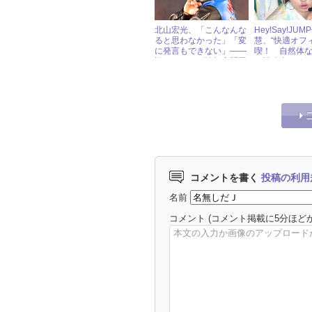
北山宏光、「こんなんな
Hey!Say!JU
ると思わなかった」「変
慧、“快適オフ
に発言もできない」――
喫！ 自然体
旧ジャニーズ性加害問題
が視聴者にも
と退所後の“本音” « ジャ
ニーズ研究会
コメントを書く
投稿の利用
名前
コメント
(コメント掲載に5分ほど