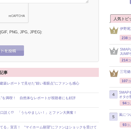
人気トピ
伊野尾
 (GIF, PNG, JPG, JPEG):
238
コ
SMA
JUM
214
コ
三宅健
連記事
107
コ
リア・建築レポートで見せた“鋭い着眼点”にファンも感心
SMA
オタが
オフィス”を満喫！ 自然体なレポートが視聴者にも好評
94
コ
女性を口説く!? 「うらやましい！」とファン大興奮！
嵐につ
93
コ
家を建てる」宣言！ “マイホーム願望”にファンはショックを受けて