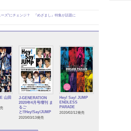
派ジャニーズ”にチェンジ？ 『めざまし』特集が話題に
GE 山田
Hey! Say! JUMP
J-GENERATION
ENDLESS
2020年4月号増刊 ま
PARADE
るご
発売
と!!Hey!Say!JUMP
2020/02/12発売
2020/03/13発売