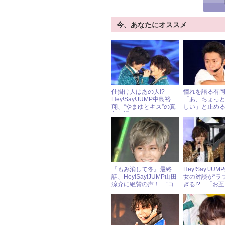
今、あなたにオススメ
仕掛け人はあの人!?
憧れを語る有
Hey!Say!JUMP中島裕
「あ、ちょっ
翔、“やまゆとキス”の真
しい」と止め
相を語る
『もみ消して冬』最終
Hey!Say!JU
話、Hey!Say!JUMP山田
女の対談が“ラ
涼介に絶賛の声！ “コ
ぎる!? 「お
メディ俳優”としての代
すごすぎ……
表作に？
悶絶