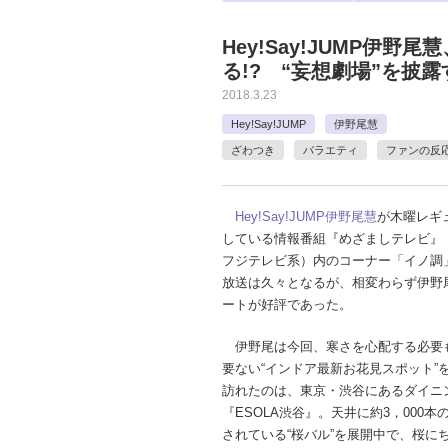
Hey!Say!JUMP伊
る!? “妄想劇場”を披
2018.3.23
Hey!Say!JUMP
伊野尾慧
ざわつき
バラエティ
ファンの反
Hey!Say!JUMP
伊野尾慧
が木曜レギ
している情報番組『めざましテレビ』（
フジテレビ系）内のコーナー「イノ調
放送は久々となるが、相変わらず伊野
ートが好評であった。
伊野尾は今回、寒さを心配する必要
要ない“インドア最新お花見スポット”
訪れたのは、東京・渋谷にあるダイニ
『ESOLA渋谷』。天井に約3，000
されている“桜バル”を展開中で、桜に