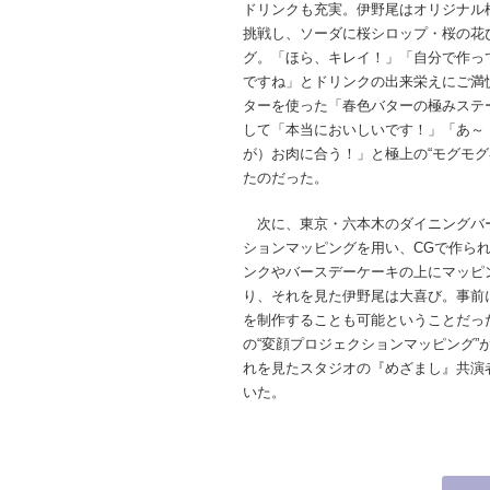
ドリンクも充実。伊野尾はオリジナル
挑戦し、ソーダに桜シロップ・桜の花
グ。「ほら、キレイ！」「自分で作っ
ですね」とドリンクの出来栄えにご満
ターを使った「春色バターの極みステ
して「本当においしいです！」「あ～
が）お肉に合う！」と極上の“モグモグ
たのだった。
次に、東京・六本木のダイニングバー『B
ションマッピングを用い、CGで作ら
ンクやバースデーケーキの上にマッピ
り、それを見た伊野尾は大喜び。事前
を制作することも可能ということだっ
の“変顔プロジェクションマッピング”
れを見たスタジオの『めざまし』共演
いた。