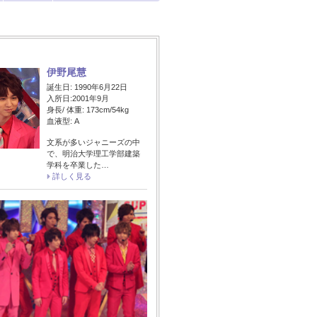
伊野尾慧
誕生日: 1990年6月22日
入所日:2001年9月
身長/ 体重: 173cm/54kg
血液型: A
文系が多いジャニーズの中
で、明治大学理工学部建築
学科を卒業した…
詳しく見る