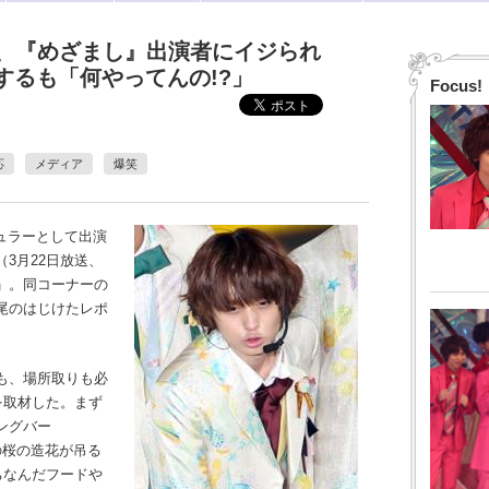
野尾慧、『めざまし』出演者にイジられ
露するも「何やってんの!?」
Focus!
応
メディア
爆笑
ュラーとして出演
3月22日放送、
」。同コーナーの
尾のはじけたレポ
も、場所取りも必
を取材した。まず
ングバー
本の桜の造花が吊る
ちなんだフードや