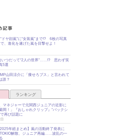
“ドヤ顔嵐”に“女装嵐”まで!? 6枚の写真
で、進化を遂げた嵐を目撃せよ！
idsはいつだって“2人の世界”……!? 思わず笑
真5選
y!JUMP山田涼介に「痩せろブス」と言われて
は誰？
ランキング
、マネジャーで元関西ジュニアの近影に
菊岡！」『おしゃれクリップ』“バックシ
”で再び話題に
2日
O 2025年総まとめ】嵐の活動終了発表に
N、TOKIO解散、ジュニア再編……波乱の一
る