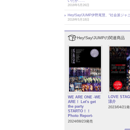
いたが……
2018年5月26日
Hey!Say!JUMP伊野尾慧、“社会
2018年5月18日
Hey!Say!JUMPの関連商品
LOVE STA
WE ARE ONE -WE
涼介
ARE！ Let's get
the party
2023/04/21
STARTO！！
Photo Report-
2024/08/23発売