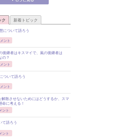
ック
新着トピック
慧について語ろう
メント
Pの後継者はキスマイで、嵐の後継者は
Pなの？
メント
について語ろう
メント
Pを解散させないためにはどうするか、スマ
懸命に考える！
メント
いて語ろう
メント