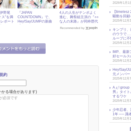
2026年1月1
【timel
MP伊野尾
『JAPAN
4人の人生がテンポよく
騒動を回顧
ィス”を満
COUNTDOWN』で、
進む、舞祭組主演の『○○
2025年12月
なレポート
Hey!Say!JUMPの新曲
な人の末路』が同枠歴代
好評
「マエヲムケ」MVのメ
2位の好スタート
Recommended by
キンプリ、
イキングが公開！ 2月4
のウラで…
日（日）ジャニーズアイ
ループに不
ドル出演情報
2025年12月
IMP.、最
好セールス
2025年12月
Hey!Sa
元メンバー
規約
2025年12月
Aぇ! gr
かかる場合があります)
男』タイト
するワケ
2025年12月
少年忍者、
1年 ── 
2025年12月