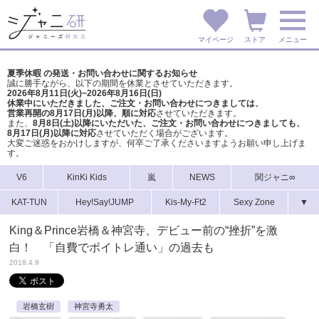
マイページ
ストア
メニュー
夏季休暇 の発送・お問い合わせに関するお知らせ
誠に勝手ながら、以下の期間を休業とさせていただきます。
2026年8月11日(火)~2026年8月16日(日)
休業中にいただきました、ご注文・お問い合わせにつきましては、
営業再開の8月17日(月)以降、順に対応
させていただきます。
また、
8月8日(土)以降にいただいた、ご注文・
お問い合わせにつきましても、
8月17日(月)以降に対応
させていただく場合がございます。
大変ご迷惑をおかけしますが、
何卒ご了承くださいますようお願い申し上げま
す。
V6
KinKi Kids
嵐
NEWS
関ジャニ∞
KAT-TUN
Hey!Say!JUMP
Kis-My-Ft2
Sexy Zone
▼
King＆Prince岩橋＆神宮寺、デビュー前の“挫折”を激
白！ 「自費でボイトレ通い」の過去も
2018.4.9
岩橋玄樹
神宮寺勇太