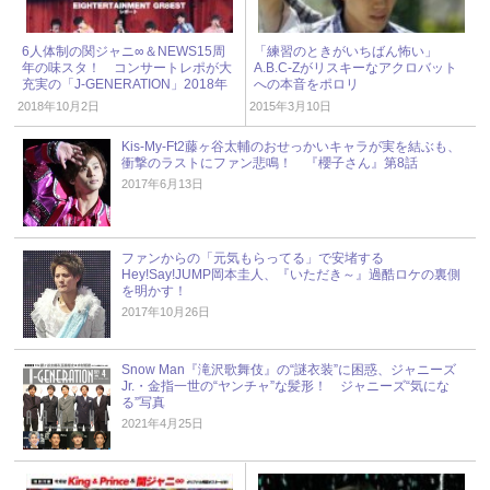
6人体制の関ジャニ∞＆NEWS15周
「練習のときがいちばん怖い」
年の味スタ！ コンサートレポが大
A.B.C-Zがリスキーなアクロバット
充実の「J-GENERATION」2018年
への本音をポロリ
11月号
2018年10月2日
2015年3月10日
Kis-My-Ft2藤ヶ谷太輔のおせっかいキャラが実を結ぶも、
衝撃のラストにファン悲鳴！ 『櫻子さん』第8話
2017年6月13日
ファンからの「元気もらってる」で安堵する
Hey!Say!JUMP岡本圭人、『いただき～』過酷ロケの裏側
を明かす！
2017年10月26日
Snow Man『滝沢歌舞伎』の“謎衣装”に困惑、ジャニーズ
Jr.・金指一世の“ヤンチャ”な髪形！ ジャニーズ“気にな
る”写真
2021年4月25日