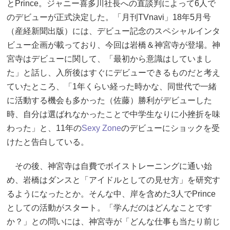
とPrince。ジャニー喜多川社長への直談判によって6人で
のデビューが正式決定した。「月刊TVnavi」18年5月号
（産経新聞出版）には、デビュー記念のスペシャルインタ
ビュー企画が載っており、今回は岩橋＆神宮寺が登場。神
宮寺はデビューに関して、「最初から意識はしていまし
た」と話し、入所後はすぐにデビューできるものだと考え
ていたところ、「1年くらい経った時かな、同世代で一緒
に活動する機会も多かった（佐藤）勝利がデビューした
時、自分は選ばれなかったことで中学生なりに小挫折を味
わった」と、11年の
Sexy Zone
のデビューにショックを受
けたと告白している。
その後、神宮寺は自費でボイストレーニングに通い始
め、岩橋はダンスと「アイドルとしての見せ方」を研究す
るようになったとか。そんな中、岸を含めた3人でPrince
としての活動がスタート。「学んだのはどんなことです
か？」との問いには、神宮寺が「どんな仕事も当たり前じ