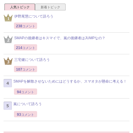
人気トピック
新着トピック
伊野尾慧について語ろう
238
コメント
SMAPの後継者はキスマイで、嵐の後継者はJUMPなの？
214
コメント
三宅健について語ろう
107
コメント
SMAPを解散させないためにはどうするか、スマオタが懸命に考える！
94
コメント
嵐について語ろう
93
コメント