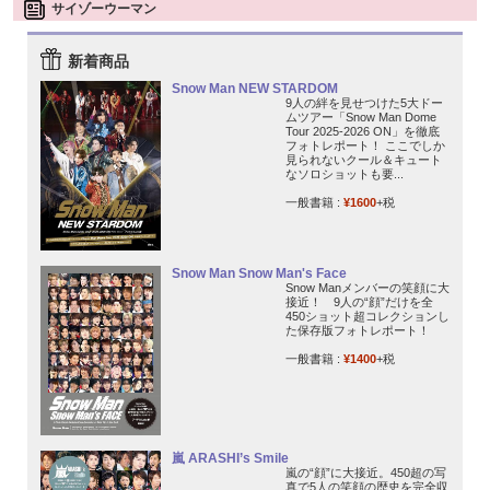
サイゾーウーマン
新着商品
Snow Man NEW STARDOM
9人の絆を見せつけた5大ドー
ムツアー「Snow Man Dome
Tour 2025-2026 ON」を徹底
フォトレポート！ ここでしか
見られないクール＆キュート
なソロショットも要...
一般書籍 :
¥1600
+税
Snow Man Snow Man's Face
Snow Manメンバーの笑顔に大
接近！ 9人の“顔”だけを全
450ショット超コレクションし
た保存版フォトレポート！
一般書籍 :
¥1400
+税
嵐 ARASHI’s Smile
嵐の“顔”に大接近。450超の写
真で5人の笑顔の歴史を完全収