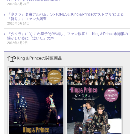
2018年5月24日
『少クラ』名曲アルバム、SixTONESとKing＆Princeの“ストプリ”による
「祈り」にファン大興奮
2018年5月14日
『少クラ』に“なにわ皇子”が登場し、ファン歓喜！ King＆Prince永瀬廉の
懐かしい姿に「泣いた」の声
2018年4月2日
King＆Princeの関連商品