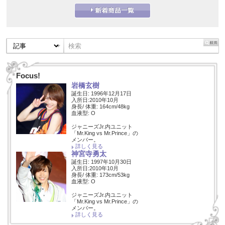
Focus!
岩橋玄樹
誕生日: 1996年12月17日
入所日:2010年10月
身長/ 体重: 164cm/48kg
血液型: O
ジャニーズJr.内ユニット
「Mr.King vs Mr.Prince」の
メンバー。
詳しく見る
神宮寺勇太
誕生日: 1997年10月30日
入所日:2010年10月
身長/ 体重: 173cm/53kg
血液型: O
ジャニーズJr.内ユニット
「Mr.King vs Mr.Prince」の
メンバー。
詳しく見る