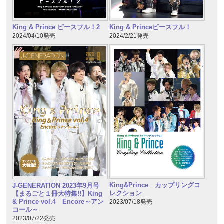
King & Prince ピースフル！2
King & Princeピースフル！
2024/04/10発売
2024/2/21発売
King&Prince カップリングコ
J-GENERATION 2023年9月号
レクション
【まるごと１冊大特集!!】King
& Prince vol.4 Encore～アン
2023/07/18発売
コール～
2023/07/22発売