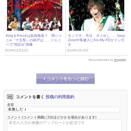
King＆Princeは筋肉格差？ 関ジャ
モノマネ、号泣、ダメ出し……Sexy
ニ∞『十五祭』の錦戸は……ジャニ
Zone中島健人にKis-My-Ft2がドン引
ーズ“深読み”画像
き
2019年12月22日
2014年3月19日
Recommended by
コメントを書く
投稿の利用規約
名前
コメント
(コメント掲載に5分ほどかかる場合があります)