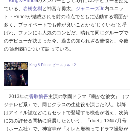
King＆Prince
のメンバーとして5月にCDデビューを控え
ている、
岩橋玄樹
と神宮寺勇太。
ジャニーズJr.
内ユニッ
ト・Princeが結成される前の時点でともに活動する場面が
多く、プライベートでも仲が良いことから“じぐいわ”と呼
ばれ、ファンにも人気のコンビだ。晴れて同じグループで
のデビューが決まった今、過去の知られざる苦悩と、今後
の“距離感”について語っている。
King & Prince ピースフル！2
2013年に
香取慎吾
主演の学園ドラマ『幽かな彼女』（フ
ジテレビ系）で、同じクラスの生徒役を演じた2人。以降
はアイドル誌などにもセットで登場する機会が増え、次第
に気の許せる間柄に発展したという。「duet」13年7月号
（ホーム社）で、神宮寺が「オレと岩橋ってドラマ撮影が