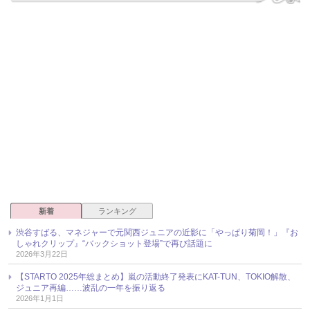
新着
ランキング
渋谷すばる、マネジャーで元関西ジュニアの近影に「やっぱり菊岡！」『お
しゃれクリップ』“バックショット登場”で再び話題に
2026年3月22日
【STARTO 2025年総まとめ】嵐の活動終了発表にKAT-TUN、TOKIO解散、
ジュニア再編……波乱の一年を振り返る
2026年1月1日