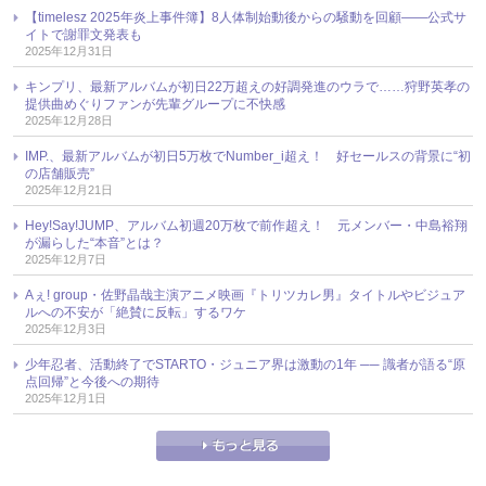
【timelesz 2025年炎上事件簿】8人体制始動後からの騒動を回顧――公式サ
イトで謝罪文発表も
2025年12月31日
キンプリ、最新アルバムが初日22万超えの好調発進のウラで……狩野英孝の
提供曲めぐりファンが先輩グループに不快感
2025年12月28日
IMP.、最新アルバムが初日5万枚でNumber_i超え！ 好セールスの背景に“初
の店舗販売”
2025年12月21日
Hey!Say!JUMP、アルバム初週20万枚で前作超え！ 元メンバー・中島裕翔
が漏らした“本音”とは？
2025年12月7日
Aぇ! group・佐野晶哉主演アニメ映画『トリツカレ男』タイトルやビジュア
ルへの不安が「絶賛に反転」するワケ
2025年12月3日
少年忍者、活動終了でSTARTO・ジュニア界は激動の1年 ── 識者が語る“原
点回帰”と今後への期待
2025年12月1日