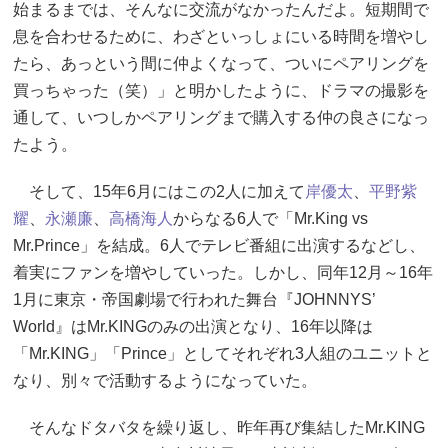
始まるまでは、そんなに交流がなかったんだよ。短期間で
息を合わせるために、わざといっしょにいる時間を増やし
たら、あっという間に仲よくなって、ついにペアリングを
買っちゃった（笑）」と明かしたように、ドラマの撮影を
通して、いつしかペアリングまで購入する仲の良さになっ
たよう。
そして、15年6月にはこの2人に加えて
岸優太
、
平野紫
耀
、
永瀬廉
、
高橋海人
からなる6人で「Mr.King vs
Mr.Prince」を結成。6人でテレビ番組に出演するなどし、
着実にファンを増やしていった。しかし、同年12月～16年
1月に東京・帝国劇場で行われた舞台『JOHNNYS’
World』はMr.KINGのみの出演となり、16年以降は
「Mr.KING」「Prince」としてそれぞれ3人組のユニットと
なり、別々で活動するようになっていた。
そんなドタバタを繰り返し、昨年再び集結したMr.KING