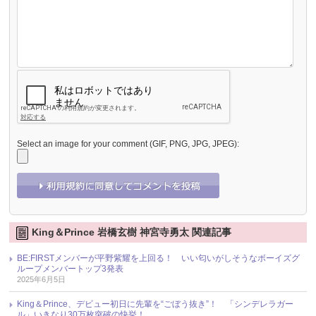
Select an image for your comment (GIF, PNG, JPG, JPEG):
King＆Prince 岩橋玄樹 神宮寺勇太 関連記事
BE:FIRSTメンバーが平野紫耀を上回る！ いい匂いがしそうなボーイズグ
ループメンバートップ3発表
2025年6月5日
King＆Prince、デビュー初日に先輩を“ごぼう抜き”！ 「シンデレラガー
ル」いきなり30万枚突破の快挙！