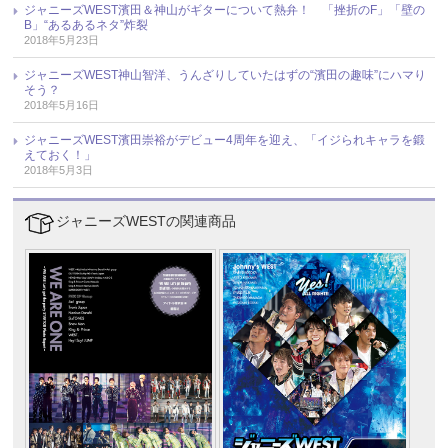
ジャニーズWEST濱田＆神山がギターについて熱弁！ 「挫折のF」「壁の
B」“あるあるネタ”炸裂
2018年5月23日
ジャニーズWEST神山智洋、うんざりしていたはずの“濱田の趣味”にハマり
そう？
2018年5月16日
ジャニーズWEST濱田崇裕がデビュー4周年を迎え、「イジられキャラを鍛
えておく！」
2018年5月3日
ジャニーズWESTの関連商品