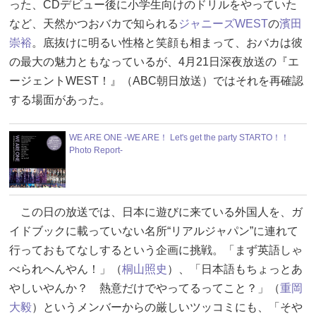
った、CDデビュー後に小学生向けのドリルをやっていた
など、天然かつおバカで知られる
ジャニーズWEST
の
濱田
崇裕
。底抜けに明るい性格と笑顔も相まって、おバカは彼
の最大の魅力ともなっているが、4月21日深夜放送の『エ
ージェントWEST！』（ABC朝日放送）ではそれを再確認
する場面があった。
WE ARE ONE -WE ARE！ Let's get the party STARTO！！
Photo Report-
この日の放送では、日本に遊びに来ている外国人を、ガ
イドブックに載っていない名所“リアルジャパン”に連れて
行っておもてなしするという企画に挑戦。「まず英語しゃ
べられへんやん！」（
桐山照史
）、「日本語もちょっとあ
やしいやんか？ 熱意だけでやってるってこと？」（
重岡
大毅
）というメンバーからの厳しいツッコミにも、「そや