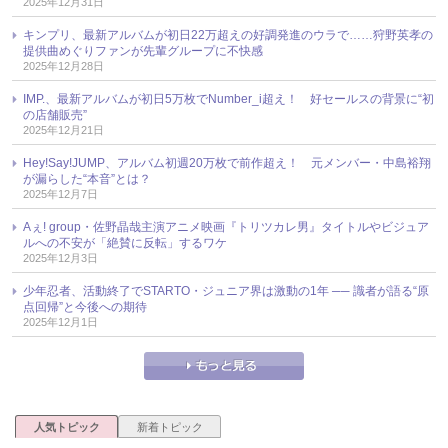
2025年12月31日
キンプリ、最新アルバムが初日22万超えの好調発進のウラで……狩野英孝の
提供曲めぐりファンが先輩グループに不快感
2025年12月28日
IMP.、最新アルバムが初日5万枚でNumber_i超え！ 好セールスの背景に“初
の店舗販売”
2025年12月21日
Hey!Say!JUMP、アルバム初週20万枚で前作超え！ 元メンバー・中島裕翔
が漏らした“本音”とは？
2025年12月7日
Aぇ! group・佐野晶哉主演アニメ映画『トリツカレ男』タイトルやビジュア
ルへの不安が「絶賛に反転」するワケ
2025年12月3日
少年忍者、活動終了でSTARTO・ジュニア界は激動の1年 ── 識者が語る“原
点回帰”と今後への期待
2025年12月1日
人気トピック
新着トピック