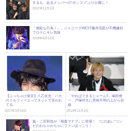
するも、あるメンバーの“ポンコツ”ぶりが露に！
2017年11月1日
「無駄な行為！」、ジャニーズWEST藤井流星が不機嫌顔
でロケにキレ気味
2018年6月12日
【ぶっちゃけ発言】八乙女光「バカ
「やればできるじゃーん!!」塚田僚
のミルフィーユってネットで言われ
一、戸塚祥太に意味不明の上から目
てる」
線
2017年3月10日
2013年11月2日
嵐・二宮和也が『相葉マナブ』に登場！ “にのあい”コン
ビのわちゃわちゃにファンほっこり！