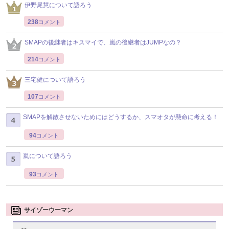
伊野尾慧について語ろう
238
コメント
SMAPの後継者はキスマイで、嵐の後継者はJUMPなの？
214
コメント
三宅健について語ろう
107
コメント
SMAPを解散させないためにはどうするか、スマオタが懸命に考える！
94
コメント
嵐について語ろう
93
コメント
サイゾーウーマン