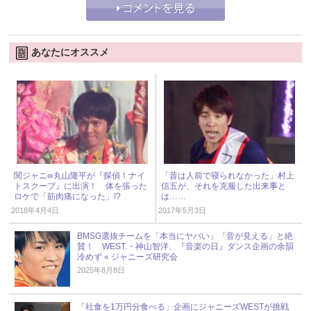
あなたにオススメ
関ジャニ∞丸山隆平が『探偵！ナイ
「昔は人前で寝られなかった」村上
トスクープ』に出演！ 体を張った
信五が、それを克服した出来事と
ロケで「筋肉痛になった」!?
は……
2018年4月4日
2017年5月3日
BMSG選抜チームを「本当にヤバい」「音が見える」と絶
賛！ WEST.・神山智洋、『音楽の日』ダンス企画の余韻
冷めず « ジャニーズ研究会
2025年8月8日
「社食を1万円分食べる」企画にジャニーズWESTが挑戦