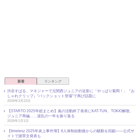
新着
ランキング
渋谷すばる、マネジャーで元関西ジュニアの近影に「やっぱり菊岡！」『お
しゃれクリップ』“バックショット登場”で再び話題に
2026年3月22日
【STARTO 2025年総まとめ】嵐の活動終了発表にKAT-TUN、TOKIO解散、
ジュニア再編……波乱の一年を振り返る
2026年1月1日
【timelesz 2025年炎上事件簿】8人体制始動後からの騒動を回顧――公式サ
イトで謝罪文発表も