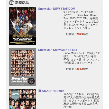
新着商品
Snow Man NEW STARDOM
9人の絆を見せつけた5大ドー
ムツアー「Snow Man Dome
Tour 2025-2026 ON」を徹底
フォトレポート！ ここでしか
見られないクール＆キュート
なソロショットも要...
一般書籍 :
¥1600
+税
Snow Man Snow Man's Face
Snow Manメンバーの笑顔に大
接近！ 9人の“顔”だけを全
450ショット超コレクションし
た保存版フォトレポート！
一般書籍 :
¥1400
+税
嵐 ARASHI’s Smile
嵐の“顔”に大接近。450超の写
真で5人の笑顔の歴史を完全収
録したフォトレポート！ 相葉
雅紀 大野智 松本潤 二宮和也
櫻井翔