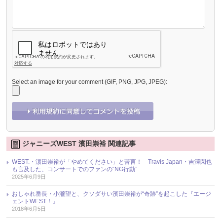
Select an image for your comment (GIF, PNG, JPG, JPEG):
ジャニーズWEST 濱田崇裕 関連記事
WEST.・濵田崇裕が「やめてください」と苦言！ Travis Japan・吉澤閑也
も言及した、コンサートでのファンの“NG行動”
2025年6月9日
おしゃれ番長・小瀧望と、クソダサい濱田崇裕が“奇跡”を起こした『エージ
ェントWEST！』
2018年6月5日