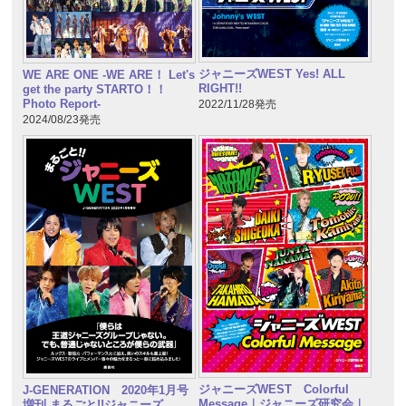
ジャニーズWEST Yes! ALL
WE ARE ONE -WE ARE！ Let's
RIGHT!!
get the party STARTO！！
Photo Report-
2022/11/28発売
2024/08/23発売
ジャニーズWEST Colorful
J-GENERATION 2020年1月号
Message｜ジャニーズ研究会｜
増刊 まるごと!!ジャニーズ