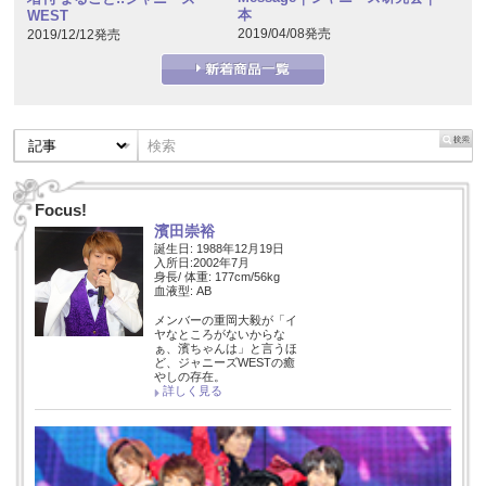
本
WEST
2019/04/08発売
2019/12/12発売
Focus!
濱田崇裕
誕生日: 1988年12月19日
入所日:2002年7月
身長/ 体重: 177cm/56kg
血液型: AB
メンバーの重岡大毅が「イ
ヤなところがないからな
ぁ、濱ちゃんは」と言うほ
ど、ジャニーズWESTの癒
やしの存在。
詳しく見る