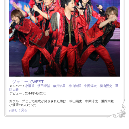
ジャニーズWEST
メンバー：
小瀧望
濱田崇裕
藤井流星
神山智洋
中間淳太
桐山照史
重
岡大毅
デビュー：2014年4月23日
新グループとして結成が発表された際は、桐山照史・中間淳太・重岡大毅・
小瀧望の4人だった…
詳しく見る