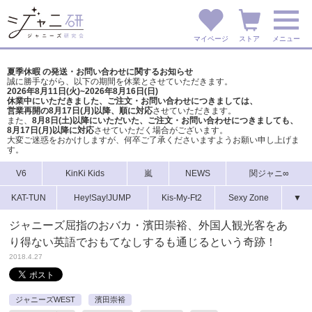
マイページ
ストア
メニュー
夏季休暇 の発送・お問い合わせに関するお知らせ
誠に勝手ながら、以下の期間を休業とさせていただきます。
2026年8月11日(火)~2026年8月16日(日)
休業中にいただきました、ご注文・お問い合わせにつきましては、
営業再開の8月17日(月)以降、順に対応
させていただきます。
また、
8月8日(土)以降にいただいた、ご注文・
お問い合わせにつきましても、
8月17日(月)以降に対応
させていただく場合がございます。
大変ご迷惑をおかけしますが、
何卒ご了承くださいますようお願い申し上げま
す。
V6
KinKi Kids
嵐
NEWS
関ジャニ∞
KAT-TUN
Hey!Say!JUMP
Kis-My-Ft2
Sexy Zone
▼
ジャニーズ屈指のおバカ・濱田崇裕、外国人観光客をあ
り得ない英語でおもてなしするも通じるという奇跡！
2018.4.27
ジャニーズWEST
濱田崇裕