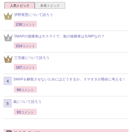
人気トピック
新着トピック
伊野尾慧について語ろう
238
コメント
SMAPの後継者はキスマイで、嵐の後継者はJUMPなの？
214
コメント
三宅健について語ろう
107
コメント
SMAPを解散させないためにはどうするか、スマオタが懸命に考える！
94
コメント
嵐について語ろう
93
コメント