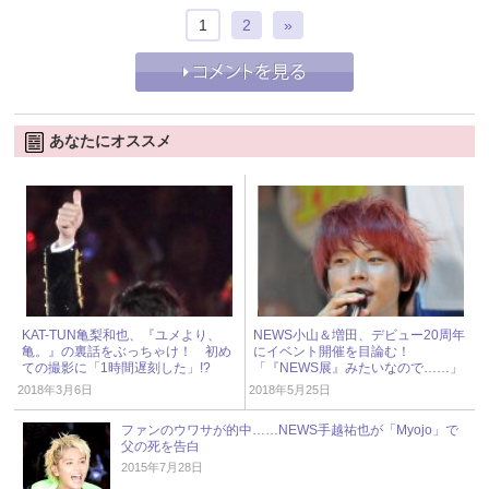
1
2
»
あなたにオススメ
KAT-TUN亀梨和也、『ユメより、
NEWS小山＆増田、デビュー20周年
亀。』の裏話をぶっちゃけ！ 初め
にイベント開催を目論む！
ての撮影に「1時間遅刻した」!?
「『NEWS展』みたいなので……」
2018年3月6日
2018年5月25日
ファンのウワサが的中……NEWS手越祐也が「Myojo」で
父の死を告白
2015年7月28日