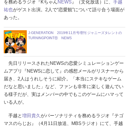
を務めるラジオ『Kちゃん
NEWS
』（文化放送）に、
手越
祐也
がゲスト出演。2人で“恋愛観”について語り合う場面が
あった。
J-GENERATION 2019年11月号増刊 ジャニーズタレントの
TURNINGPOINT⑪ NEWS
先日リリースされたNEWSの恋愛シミュレーションゲー
ムアプリ『NEWSに恋して』の感想メールがリスナーから
届き、2人はうれしそうに紹介。「本当にステキなゲーム
だなと思いました」など、ファンも非常に楽しく遊んでい
る様子だが、実はメンバーの中でもこのゲームにハマって
いる人が。
手越と
増田貴久
がパーソナリティを務めるラジオ『テゴ
マスのらじお』（4月11日放送、MBSラジオ）にて、手越