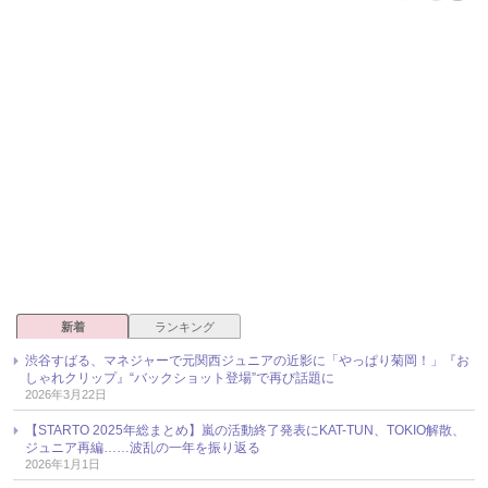
新着
ランキング
渋谷すばる、マネジャーで元関西ジュニアの近影に「やっぱり菊岡！」『お
しゃれクリップ』“バックショット登場”で再び話題に
2026年3月22日
【STARTO 2025年総まとめ】嵐の活動終了発表にKAT-TUN、TOKIO解散、
ジュニア再編……波乱の一年を振り返る
2026年1月1日