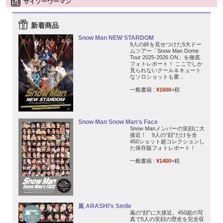
サイゾーウーマン
新着商品
Snow Man NEW STARDOM
9人の絆を見せつけた5大ドー
ムツアー「Snow Man Dome
Tour 2025-2026 ON」を徹底
フォトレポート！ ここでしか
見られないクール＆キュート
なソロショットも要...
一般書籍 :
¥1600
+税
Snow Man Snow Man's Face
Snow Manメンバーの笑顔に大
接近！ 9人の“顔”だけを全
450ショット超コレクションし
た保存版フォトレポート！
一般書籍 :
¥1400
+税
嵐 ARASHI’s Smile
嵐の“顔”に大接近。450超の写
真で5人の笑顔の歴史を完全収