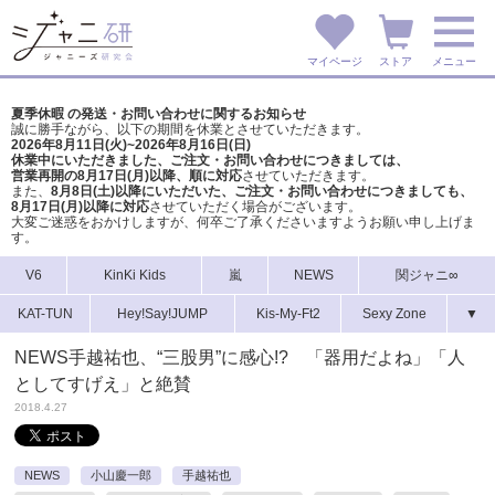
マイページ
ストア
メニュー
夏季休暇 の発送・お問い合わせに関するお知らせ
誠に勝手ながら、以下の期間を休業とさせていただきます。
2026年8月11日(火)~2026年8月16日(日)
休業中にいただきました、ご注文・お問い合わせにつきましては、
営業再開の8月17日(月)以降、順に対応
させていただきます。
また、
8月8日(土)以降にいただいた、ご注文・
お問い合わせにつきましても、
8月17日(月)以降に対応
させていただく場合がございます。
大変ご迷惑をおかけしますが、
何卒ご了承くださいますようお願い申し上げま
す。
V6
KinKi Kids
嵐
NEWS
関ジャニ∞
KAT-TUN
Hey!Say!JUMP
Kis-My-Ft2
Sexy Zone
▼
NEWS手越祐也、“三股男”に感心!? 「器用だよね」「人
としてすげえ」と絶賛
2018.4.27
NEWS
小山慶一郎
手越祐也