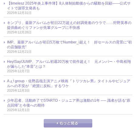
【timelesz 2025年炎上事件簿】8人体制始動後からの騒動を回顧――公式サ
イトで謝罪文発表も
2025年12月31日
キンプリ、最新アルバムが初日22万超えの好調発進のウラで……狩野英孝の
提供曲めぐりファンが先輩グループに不快感
2025年12月28日
IMP.、最新アルバムが初日5万枚でNumber_i超え！ 好セールスの背景に“初
の店舗販売”
2025年12月21日
Hey!Say!JUMP、アルバム初週20万枚で前作超え！ 元メンバー・中島裕翔
が漏らした“本音”とは？
2025年12月7日
Aぇ! group・佐野晶哉主演アニメ映画『トリツカレ男』タイトルやビジュア
ルへの不安が「絶賛に反転」するワケ
2025年12月3日
少年忍者、活動終了でSTARTO・ジュニア界は激動の1年 ── 識者が語る“原
点回帰”と今後への期待
2025年12月1日