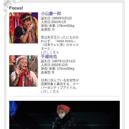
Focus!
小山慶一郎
誕生日: 1984年5月1日
入所日:2001年1月
身長/ 体重: 178cm/62kg
血液型: O
昔は失言王だったにもかか
わらず、『news every.』
（日本テレビ系）のキャス
ターと…
詳しく見る
手越祐也
誕生日: 1987年11月11日
入所日:2002年12月
身長/ 体重: 170cm/55kg
血液型: B
日本に住んでいる全女性が
恋愛対象と豪語する、スー
パーポジティブアイドル。
詳しく見る