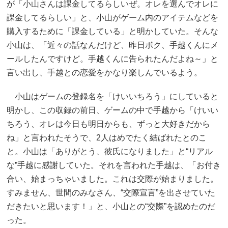
が「小山さんは課金してるらしいぜ。オレを選んでオレに
課金してるらしい」と、小山がゲーム内のアイテムなどを
購入するために「課金している」と明かしていた。そんな
小山は、「近々の話なんだけど、昨日ボク、手越くんにメ
ールしたんですけど。手越くんに告られたんだよね～」と
言い出し、手越との恋愛をかなり楽しんでいるよう。
小山はゲームの登録名を「けいいちろう」にしていると
明かし、この収録の前日、ゲームの中で手越から「けいい
ちろう、オレは今日も明日からも、ずっと大好きだから
ね」と言われたそうで、2人はめでたく結ばれたとのこ
と。小山は「ありがとう、彼氏になりました」と“リアル
な”手越に感謝していた。それを言われた手越は、「お付き
合い、始まっちゃいました。これは交際が始まりました。
すみません、世間のみなさん、“交際宣言”を出させていた
だきたいと思います！」と、小山との“交際”を認めたのだ
った。