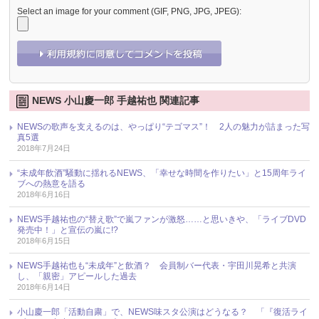
Select an image for your comment (GIF, PNG, JPG, JPEG):
NEWS 小山慶一郎 手越祐也 関連記事
NEWSの歌声を支えるのは、やっぱり“テゴマス”！ 2人の魅力が詰まった写
真5選
2018年7月24日
“未成年飲酒”騒動に揺れるNEWS、「幸せな時間を作りたい」と15周年ライ
ブへの熱意を語る
2018年6月16日
NEWS手越祐也の“替え歌”で嵐ファンが激怒……と思いきや、「ライブDVD
発売中！」と宣伝の嵐に!?
2018年6月15日
NEWS手越祐也も“未成年”と飲酒？ 会員制バー代表・宇田川晃希と共演
し、「親密」アピールした過去
2018年6月14日
小山慶一郎「活動自粛」で、NEWS味スタ公演はどうなる？ 「『復活ライ