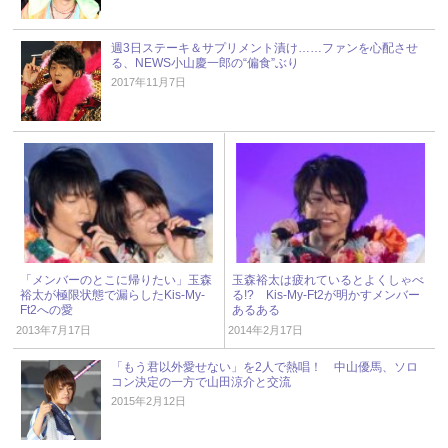
週3日ステーキ＆サプリメント漬け……ファンを心配させ
る、NEWS小山慶一郎の“偏食”ぶり
2017年11月7日
「メンバーのとこに帰りたい」玉森
玉森裕太は疲れているとよくしゃべ
裕太が極限状態で漏らしたKis‐My‐
る!? Kis-My-Ft2が明かすメンバー
Ft2への愛
あるある
2013年7月17日
2014年2月17日
「もう君以外愛せない」を2人で熱唱！ 中山優馬、ソロ
コン決定の一方で山田涼介と交流
2015年2月12日