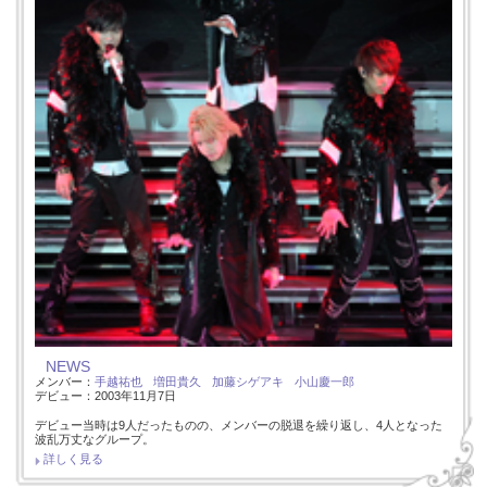
NEWS
メンバー：
手越祐也
増田貴久
加藤シゲアキ
小山慶一郎
デビュー：2003年11月7日
デビュー当時は9人だったものの、メンバーの脱退を繰り返し、4人となった
波乱万丈なグループ。
詳しく見る