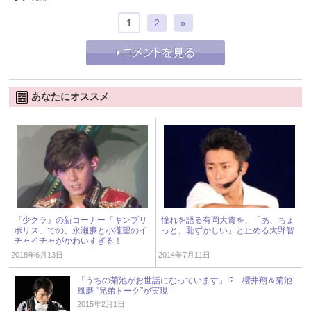
1
2
»
あなたにオススメ
『少クラ』の新コーナー「キンプリ
憧れを語る有岡大貴を、「あ、ちょ
ポリス」での、永瀬廉と小瀧望のイ
っと、恥ずかしい」と止める大野智
チャイチャがかわいすぎる！
2018年6月13日
2014年7月11日
「うちの菊池がお世話になっています」!? 櫻井翔＆菊池
風磨 “兄弟トーク”が実現
2015年2月1日