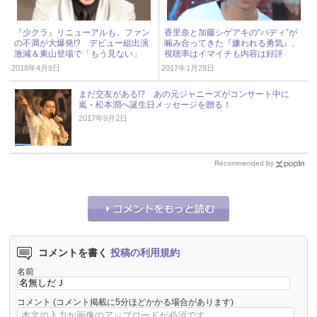
『少クラ』リニューアルも、ファン
香里奈と加藤シゲアキの“バディ”が
の不満が大爆発!? デビュー組出演
噛み合ってきた『嫌われる勇気』、
激減＆東山登場で「もう見ない」
視聴率はイマイチも内容は好評
2018年4月9日
2017年1月28日
まだ交友がある!? あの元ジャニーズがコンサート中に
嵐・松本潤へ誕生日メッセージを贈る！
2017年9月2日
Recommended by
コメントを書く
投稿の利用規約
名前
コメント
(コメント掲載に5分ほどかかる場合があります)