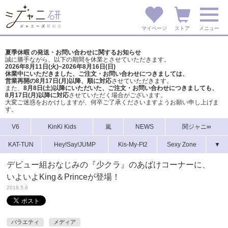
マイページ
ストア
メニュー
夏季休暇 の発送・お問い合わせに関するお知らせ
誠に勝手ながら、以下の期間を休業とさせていただきます。
2026年8月11日(火)~2026年8月16日(日)
休業中にいただきました、ご注文・お問い合わせにつきましては、
営業再開の8月17日(月)以降、順に対応
させていただきます。
また、
8月8日(土)以降にいただいた、ご注文・
お問い合わせにつきましても、
8月17日(月)以降に対応
させていただく場合がございます。
大変ご迷惑をおかけしますが、
何卒ご了承くださいますようお願い申し上げま
す。
V6
KinKi Kids
嵐
NEWS
関ジャニ∞
KAT-TUN
Hey!Say!JUMP
Kis-My-Ft2
Sexy Zone
▼
デビュー組おなじみの『少クラ』のあばけコーナーに、
いよいよKing＆Princeが登場！
2018.5.8
バラエティ
メディア