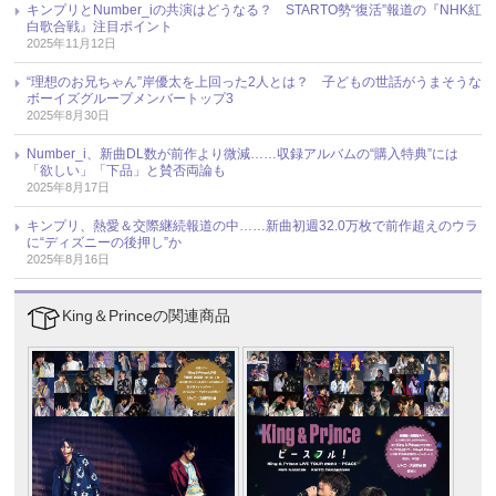
キンプリとNumber_iの共演はどうなる？ STARTO勢“復活”報道の『NHK紅
白歌合戦』注目ポイント
2025年11月12日
“理想のお兄ちゃん”岸優太を上回った2人とは？ 子どもの世話がうまそうな
ボーイズグループメンバートップ3
2025年8月30日
Number_i、新曲DL数が前作より微減……収録アルバムの“購入特典”には
「欲しい」「下品」と賛否両論も
2025年8月17日
キンプリ、熱愛＆交際継続報道の中……新曲初週32.0万枚で前作超えのウラ
に“ディズニーの後押し”か
2025年8月16日
King＆Princeの関連商品