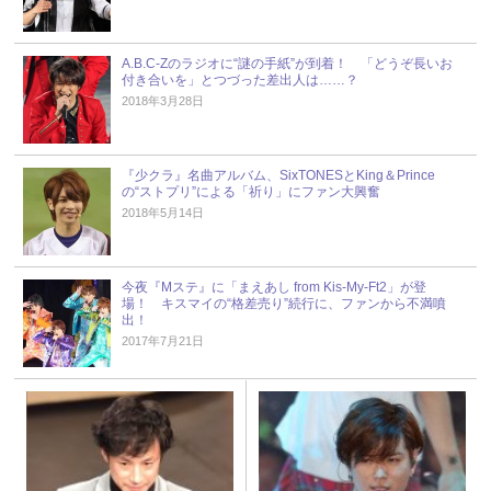
A.B.C-Zのラジオに“謎の手紙”が到着！ 「どうぞ長いお
付き合いを」とつづった差出人は……？
2018年3月28日
『少クラ』名曲アルバム、SixTONESとKing＆Prince
の“ストプリ”による「祈り」にファン大興奮
2018年5月14日
今夜『Mステ』に「まえあし from Kis-My-Ft2」が登
場！ キスマイの“格差売り”続行に、ファンから不満噴
出！
2017年7月21日