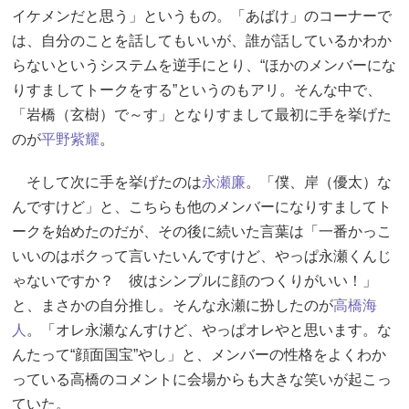
イケメンだと思う」というもの。「あばけ」のコーナーで
は、自分のことを話してもいいが、誰が話しているかわか
らないというシステムを逆手にとり、“ほかのメンバーにな
りすましてトークをする”というのもアリ。そんな中で、
「岩橋（玄樹）で～す」となりすまして最初に手を挙げた
のが
平野紫耀
。
そして次に手を挙げたのは
永瀬廉
。「僕、岸（優太）な
んですけど」と、こちらも他のメンバーになりすましてト
ークを始めたのだが、その後に続いた言葉は「一番かっこ
いいのはボクって言いたいんですけど、やっぱ永瀬くんじ
ゃないですか？ 彼はシンプルに顔のつくりがいい！」
と、まさかの自分推し。そんな永瀬に扮したのが
高橋海
人
。「オレ永瀬なんすけど、やっぱオレやと思います。な
んたって“顔面国宝”やし」と、メンバーの性格をよくわか
っている高橋のコメントに会場からも大きな笑いが起こっ
ていた。