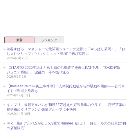
新着
ランキング
渋谷すばる、マネジャーで元関西ジュニアの近影に「やっぱり菊岡！」『お
しゃれクリップ』“バックショット登場”で再び話題に
2026年3月22日
【STARTO 2025年総まとめ】嵐の活動終了発表にKAT-TUN、TOKIO解散、
ジュニア再編……波乱の一年を振り返る
2026年1月1日
【timelesz 2025年炎上事件簿】8人体制始動後からの騒動を回顧――公式サ
イトで謝罪文発表も
2025年12月31日
キンプリ、最新アルバムが初日22万超えの好調発進のウラで……狩野英孝の
提供曲めぐりファンが先輩グループに不快感
2025年12月28日
IMP.、最新アルバムが初日5万枚でNumber_i超え！ 好セールスの背景に“初
の店舗販売”