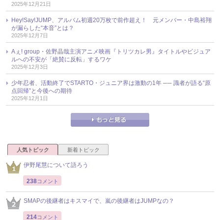
2025年12月21日
Hey!Say!JUMP、アルバム初週20万枚で前作超え！ 元メンバー・中島裕翔
が漏らした“本音”とは？
2025年12月7日
Aぇ! group・佐野晶哉主演アニメ映画『トリツカレ男』タイトルやビジュア
ルへの不安が「絶賛に反転」するワケ
2025年12月3日
少年忍者、活動終了でSTARTO・ジュニア界は激動の1年 ── 識者が語る“原
点回帰”と今後への期待
2025年12月1日
人気トピック
新着トピック
伊野尾慧について語ろう
238
コメント
SMAPの後継者はキスマイで、嵐の後継者はJUMPなの？
214
コメント