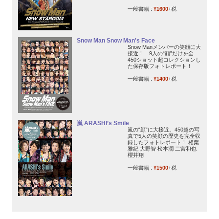
一般書籍 :
¥1600
+税
Snow Man Snow Man's Face
Snow Manメンバーの笑顔に大
接近！ 9人の“顔”だけを全
450ショット超コレクションし
た保存版フォトレポート！
一般書籍 :
¥1400
+税
嵐 ARASHI’s Smile
嵐の“顔”に大接近。450超の写
真で5人の笑顔の歴史を完全収
録したフォトレポート！ 相葉
雅紀 大野智 松本潤 二宮和也
櫻井翔
一般書籍 :
¥1500
+税