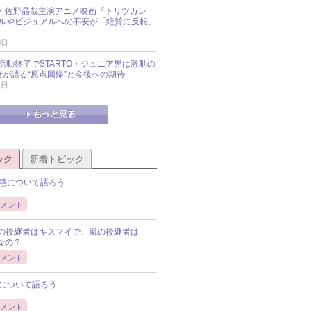
oup・佐野晶哉主演アニメ映画『トリツカレ
ルやビジュアルへの不安が「絶賛に反転」
3日
活動終了でSTARTO・ジュニア界は激動の
識者が語る“原点回帰”と今後への期待
1日
ック
新着トピック
慧について語ろう
メント
Pの後継者はキスマイで、嵐の後継者は
Pなの？
メント
について語ろう
メント