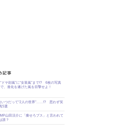
“ドヤ顔嵐”に“女装嵐”まで!? 6枚の写真
で、進化を遂げた嵐を目撃せよ！
idsはいつだって“2人の世界”……!? 思わず笑
真5選
y!JUMP山田涼介に「痩せろブス」と言われて
は誰？