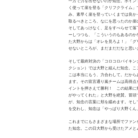
一方で力を出せないのが知念。ポイン
く使って崖を登る「クリフクライム」
み、素早く崖を登っていくまでは良か
取るべきところ、なにを思ったのか
そしてあっけなく、足をすべらせて落
ーしつつも、「こういうのもあるのか
た大野からは「オレを見ろよ！」「グ
せないところが、まだまだだなと思い
そして最終対決の「コロコロバイキン
クション）では大野と組んだ知念。こ
こは本当にもう、力合わして。だから
ます。その宣言通り嵐チームは高得点を
イントを押さえて勝利！ この結果に
がやってくれた」と大野を絶賛。冒頭
が、知念の言葉に頬を緩めます。そし
を交わし、知念は「やっぱり大野くん
これまでにもさまざまな場所でファン
た知念。この日大野から受けたアメと