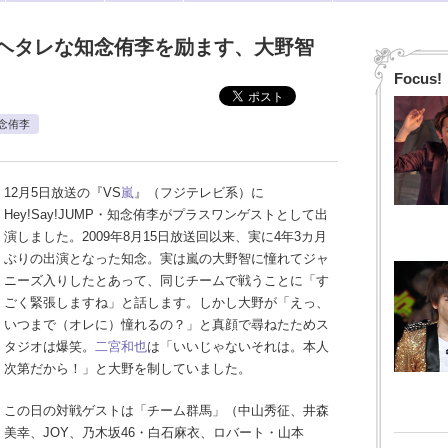
ヘタレな知念侑李を励ます、大野智
Focus!
念侑李
12月5日放送の『VS
嵐
』（フジテレビ系）に
Hey!Say!JUMP・知念侑李がプラスワンゲストとして出
演しました。2009年8月15日放送回以来、実に4年3カ月
ぶりの出演となった知念。実は嵐の大野智に憧れてジャ
ニーズ入りしたとあって、同じチームで戦うことに「す
ごく緊張しますね」と話します。しかし大野が「えっ、
いつまで（オレに）憧れるの？」と真顔で尋ねたためス
タジオは爆笑。
二宮和也
は「いいじゃないそれは。本人
次第だから！」と大野を制していました。
この日の対戦ゲストは「チーム群馬」（中山秀征、井森
美幸、JOY、乃木坂46・白石麻衣、ロバート・山本