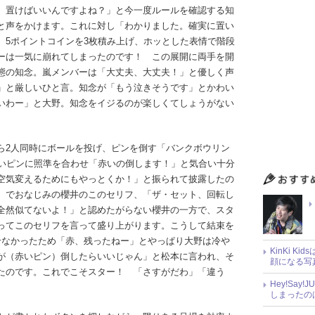
）置けばいいんですよね？」と今一度ルールを確認する知
と声をかけます。これに対し「わかりました。確実に置い
、5ポイントコインを3枚積み上げ、ホッとした表情で階段
ーは一気に崩れてしまったのです！ この展開に両手を開
態の知念。嵐メンバーは「大丈夫、大丈夫！」と優しく声
」と厳しいひと言。知念が「もう泣きそうです」とかわい
いわー」と大野。知念をイジるのが楽しくてしょうがない
ら2人同時にボールを投げ、ピンを倒す「バンクボウリン
赤いピンに照準を合わせ「赤いの倒します！」と気合い十分
空気変えるためにもやっとくか！」と振られて披露したの
）でおなじみの櫻井のこのセリフ、「ザ・セット、回転し
全然似てないよ！」と認めたがらない櫻井の一方で、スタ
ってこのセリフを言って盛り上がります。こうして結束を
せなかったため「赤、残ったねー」とやっぱり大野は冷や
KinKi K
が（赤いピン）倒したらいいじゃん」と松本に言われ、そ
顔になる写
たのです。これでこそスター！ 「さすがだわ」「違う
Hey!Sa
しまったの