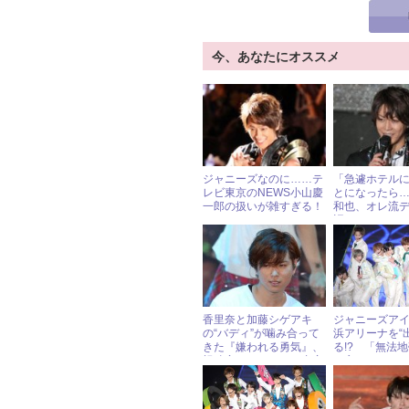
今、あなたにオススメ
ジャニーズなのに……テ
「急遽ホテル
レビ東京のNEWS小山慶
とになったら
一郎の扱いが雑すぎる！
和也、オレ流
語る
香里奈と加藤シゲアキ
ジャニーズア
の“バディ”が噛み合って
浜アリーナを“
きた『嫌われる勇気』、
る!? 「無法
視聴率はイマイチも内容
で言われたフ
は好評
の酷さ