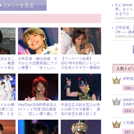
Aぇ! gr
男』タイト
するワケ
2025年12月
少年忍者、
1年 ── 
2025年12月
に泊まるこ
少年忍者・檜山光成、モ
【アンケート結果】
……」亀梨
デルとの交際発覚にファ
2017年4月期のジャニー
デート術を
ン衝撃！ 「生々しい」
ズ出演ドラマで一番期待
人気トピ
親密写真＆動画流出の相
しているのは？
手とは？ « ジャニーズ研
伊野尾
究会
238
コ
SMA
JUM
イドルが横
Hey!Say!JUMP岡本圭人
中居正広大好き芸人が本
出禁”にな
の“ベッド写真”流出報道
人の前でネタ披露！ 過
214
コ
地帯」とま
に、「悲しい通り越して
去の名言を掘り起こさ
ァンマナー
呆れる」とファンが嘆く
れ、大照れ
三宅健
ワケ
107
コ