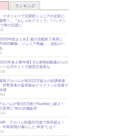
ランキング
、マネジャーで元関西ジュニアの近影に
菊岡！」『おしゃれクリップ』“バックシ
”で再び話題に
2日
O 2025年総まとめ】嵐の活動終了発表に
N、TOKIO解散、ジュニア再編……波乱の一
る
日
esz 2025年炎上事件簿】8人体制始動後からの
――公式サイトで謝罪文発表も
31日
最新アルバムが初日22万超えの好調発進
…狩野英孝の提供曲めぐりファンが先輩グ
快感
28日
新アルバムが初日5万枚でNumber_i超え！
の背景に“初の店舗販売”
21日
y!JUMP、アルバム初週20万枚で前作超え！
・中島裕翔が漏らした“本音”とは？
7日