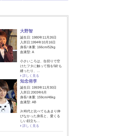
大野智
誕生日: 1980年11月26日
入所日:1994年10月16日
身長/ 体重: 166cm/52kg
血液型: A
小さいころは、缶切りで空
けたフタに触って指を5針も
縫ったり、…
詳しく見る
知念侑李
誕生日: 1993年11月30日
入所日:2003年6月
身長/ 体重: 159cm/46kg
血液型: AB
Jr.時代と比べてもあまり伸
びなかった身長と、愛くる
しい顔立ち…
詳しく見る