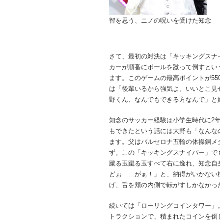
智を思う、ニノの呪いを受けた知念
さて、最初の対決は「キッキングスナ
カーが順番にボールを蹴って倒すとい
ます。このゲームの最高ポイントが55
は「後輩いるから強気よ。いいとこ見
野くん、なんでもできる方なんで」と
知念のサッカー経験は小学生時代に2
もできたという話には大野も「なんなの
ます。父はバルセロナ五輪の体操銅メ
ず。この「キッキングスナイパー」で
蹴る玉蹴る玉すべて右に逸れ、知念自
どぉ……がぁ！」と、納得がいかない
げ、舌を頬の内側で転がすしかなかっ
続いては「ローリングコインタワー」
トラクションで、積まれたコインを倒