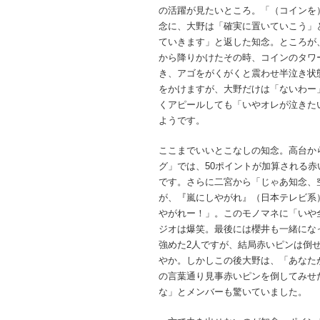
の活躍が見たいところ。「（コインを
念に、大野は「確実に置いていこう」
ていきます」と返した知念。ところが
から降りかけたその時、コインのタワ
き、アゴをがくがくと震わせ半泣き状
をかけますが、大野だけは「ないわー
くアピールしても「いやオレが泣きた
ようです。
ここまでいいとこなしの知念。高台か
グ」では、50ポイントが加算される
です。さらに二宮から「じゃあ知念、
が、『嵐にしやがれ』（日本テレビ系
やがれー！」。このモノマネに「いや
ジオは爆笑。最後には櫻井も一緒にな
強めた2人ですが、結局赤いピンは倒
やか。しかしこの後大野は、「あなた
の言葉通り見事赤いピンを倒してみせ
な」とメンバーも驚いていました。