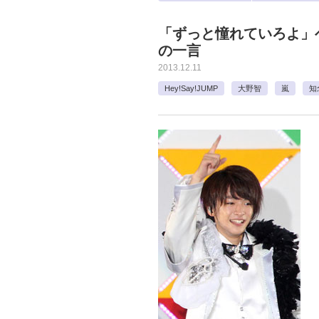
「ずっと憧れていろよ」
の一言
2013.12.11
Hey!Say!JUMP
大野智
嵐
知