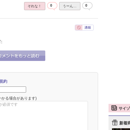
0
0
それな！
うーん…
た
0
0
それな！
うーん…
規約
かかる場合があります)
サイゾ
新着