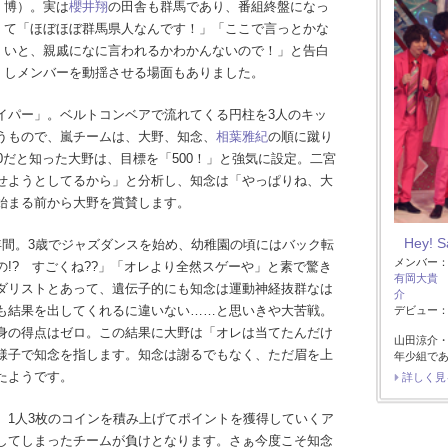
博）。実は
櫻井翔
の田舎も群馬であり、番組終盤になっ
て「ほぼほぼ群馬県人なんです！」「ここで言っとかな
いと、親戚になに言われるかわかんないので！」と告白
しメンバーを動揺させる場面もありました。
イパー」。ベルトコンベアで流れてくる円柱を3人のキッ
うもので、嵐チームは、大野、知念、
相葉雅紀
の順に蹴り
0だと知った大野は、目標を「500！」と強気に設定。二宮
せようとしてるから」と分析し、知念は「やっぱりね、大
始まる前から大野を賞賛します。
Hey! 
年間。3歳でジャズダンスを始め、幼稚園の頃にはバック転
メンバー
!? すごくね??」「オレより全然スゲーや」と素で驚き
有岡大貴
ダリストとあって、遺伝子的にも知念は運動神経抜群なは
介
も結果を出してくれるに違いない……と思いきや大苦戦。
デビュー：2
身の得点はゼロ。この結果に大野は「オレは当てたんだけ
山田涼介
様子で知念を指します。知念は謝るでもなく、ただ眉を上
年少組で
たようです。
詳しく見
。1人3枚のコインを積み上げてポイントを獲得していくア
してしまったチームが負けとなります。さぁ今度こそ知念