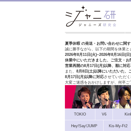
夏季休暇 の発送・お問い合わせに関
誠に勝手ながら、以下の期間を休業と
2026年8月11日(火)~2026年8月16日(日)
休業中にいただきました、ご注文・お
営業再開の8月17日(月)以降、順に対応
また、
8月8日(土)以降にいただいた、
8月17日(月)以降に対応
させていただく
大変ご迷惑をおかけしますが、
何卒ご
TOKIO
V6
Kin
Hey!Say!JUMP
Kis-My-Ft2