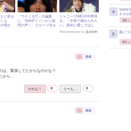
SMA
オタが
あとに机を
『ウチくる!?』の編集
ジャニーズWEST中間淳
94
コ
もしも
に、SMAPファンから疑
太、「中身で惚れられた
裕が明か
問の声！ グループ名を
い。真剣に愛してほし
さん最強伝
隠したのは「禁句」か
い」と切実に訴える
嵐につ
Recommended by
「皮肉」か
93
コ
のは、緊張してたからなのかな？
たから…
0
0
それな！
うーん…