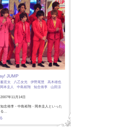
Say! JUMP
：
薮宏太
八乙女光
伊野尾慧
高木雄也
岡本圭人
中島裕翔
知念侑李
山田涼
007年11月14日
・知念侑李・中島裕翔・岡本圭人といった
ある…
る