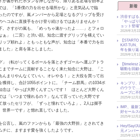
トが書かれたボタンを押しながら、限りある足場を効率よ
新着
では、「1番僕の力を出せる場所かな」と意気込んで臨
ったのですが、嵐メンバーから足場となるグリップを受け
渋谷すばる
「やっぱり
崖のヘコみに直接手をかけ登り続けるではありませんか！
ョット登場
下。さすがの嵐も、「めっちゃ速かったよ……」とフォロ
2026年3月2
なぁ」（二宮）と渋い顔。知念に渡すグリップを構えてい
【START
リップ頼れよ」ともっともな声が。知念は「本番で力を出
KAT-TU
ました」と肩を落としました。
年を振り返
2026年1月1
グ」（転がってくるボールを落とさずゴールへ運ぶアトラ
【timel
騒動を回顧
こまでチームに貢献することなく来た知念に大野は、「こ
2025年12月
あんまりやんなくていい。オレやる！」と大役を買って出
獲得し、合計1055ポイントに。「チーム群馬」の1034ポ
キンプリ、
のウラで…
知念は「やっぱ大野くんすごいです！ ほとんど大野くん
ループに不
では「いつまで憧れるの？」なんて言っていた大野です
2025年12月
て放ったセリフが、「ずっと憧れていろよ」。2人は握手
IMP.、最
、世界一です」と惚れ直していました。
好セールス
2025年12月
を公言し、嵐のファンからも「最強の大野担」とされてき
Hey!Sa
ムチに、ますます愛を強くしたようです。
元メンバー
2025年12月