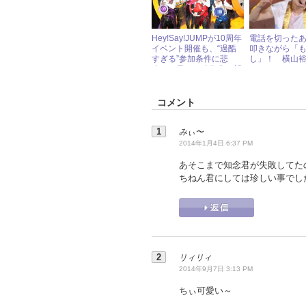
Hey!Say!JUMPが10周年
電話を切った
イベント開催も、“過酷
叩きながら「
すぎる”参加条件に悲
し」！ 横山
鳴！ 早くも映像化を望
す、ジャニー
む声続出
説
コメント
みぃ〜
2014年1月4日 6:37 PM
あそこまで知念君が失敗してた
ちねん君にしては珍しい事でし
リィリィ
2014年9月7日 3:13 PM
ちぃ可愛い～