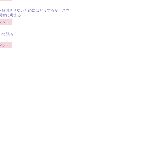
Pを解散させないためにはどうするか、スマ
懸命に考える！
メント
いて語ろう
メント