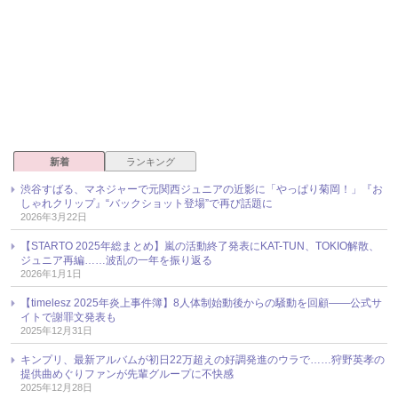
新着
ランキング
渋谷すばる、マネジャーで元関西ジュニアの近影に「やっぱり菊岡！」『お
しゃれクリップ』“バックショット登場”で再び話題に
2026年3月22日
【STARTO 2025年総まとめ】嵐の活動終了発表にKAT-TUN、TOKIO解散、
ジュニア再編……波乱の一年を振り返る
2026年1月1日
【timelesz 2025年炎上事件簿】8人体制始動後からの騒動を回顧――公式サ
イトで謝罪文発表も
2025年12月31日
キンプリ、最新アルバムが初日22万超えの好調発進のウラで……狩野英孝の
提供曲めぐりファンが先輩グループに不快感
2025年12月28日