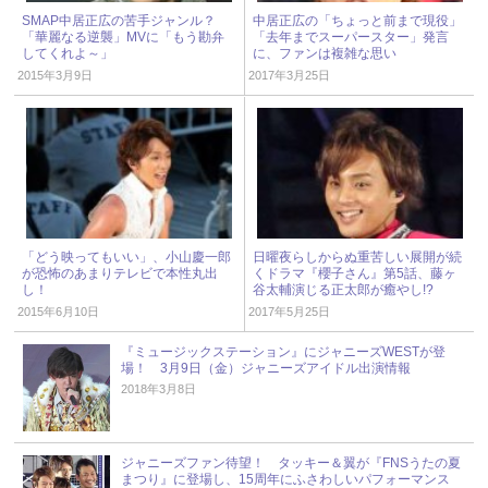
SMAP中居正広の苦手ジャンル？
中居正広の「ちょっと前まで現役」
「華麗なる逆襲」MVに「もう勘弁
「去年までスーパースター」発言
してくれよ～」
に、ファンは複雑な思い
2015年3月9日
2017年3月25日
「どう映ってもいい」、小山慶一郎
日曜夜らしからぬ重苦しい展開が続
が恐怖のあまりテレビで本性丸出
くドラマ『櫻子さん』第5話、藤ヶ
し！
谷太輔演じる正太郎が癒やし!?
2015年6月10日
2017年5月25日
『ミュージックステーション』にジャニーズWESTが登
場！ 3月9日（金）ジャニーズアイドル出演情報
2018年3月8日
ジャニーズファン待望！ タッキー＆翼が『FNSうたの夏
まつり』に登場し、15周年にふさわしいパフォーマンス