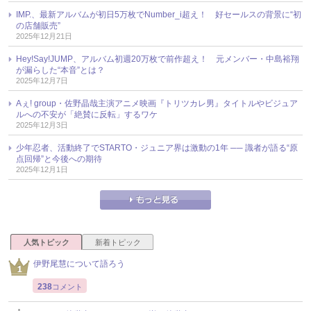
IMP.、最新アルバムが初日5万枚でNumber_i超え！ 好セールスの背景に“初
の店舗販売”
2025年12月21日
Hey!Say!JUMP、アルバム初週20万枚で前作超え！ 元メンバー・中島裕翔
が漏らした“本音”とは？
2025年12月7日
Aぇ! group・佐野晶哉主演アニメ映画『トリツカレ男』タイトルやビジュア
ルへの不安が「絶賛に反転」するワケ
2025年12月3日
少年忍者、活動終了でSTARTO・ジュニア界は激動の1年 ── 識者が語る“原
点回帰”と今後への期待
2025年12月1日
人気トピック
新着トピック
伊野尾慧について語ろう
238
コメント