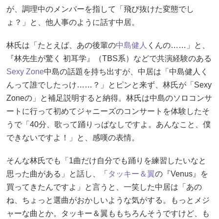
が、調理中のメンバーを指して「飛び抜けた変態でし
ょ？」と、他人事のように話す中居。
林氏は「たとえば、あの後輩の
中島健人
くんの……」と、
『林先生が驚く 初耳学』（TBS系）などで共演経験のある
Sexy Zone
中島の話題を持ち出すが、中居は「中島健人く
んって誰でしたっけ……？」とピンと来ず、林氏が「Sexy
Zoneの」と補足説明すると納得。林氏は中島のソロコンサ
ートに行って初めてジャニーズのコンサートを体験したそ
うで「40分、歌って踊りっぱなしですよ。あんなこと、僕
できないですよ！」と、感嘆の表情。
そんな林氏でも「1曲だけ自分でも踊りを練習したいなと
思った曲がある」と話し、「
タッキー＆翼
の『Venus』を
買ってきたんですよ」と言うと、一笑した中居は「あの
ね、ちょっと選曲がおかしいような気がする。もっとメジ
ャーな曲とか。タッキー＆翼ももちろんそうですけど、も