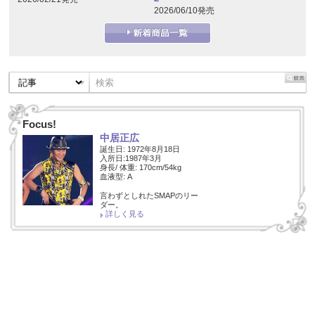
2026/06/10発売
Focus!
中居正広
誕生日: 1972年8月18日
入所日:1987年3月
身長/ 体重: 170cm/54kg
血液型: A
言わずとしれたSMAPのリー
ダー。
詳しく見る