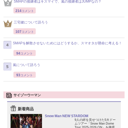
SMAPの後継者はキスマイで、嵐の後継者はJUMPなの？
214
コメント
三宅健について語ろう
107
コメント
SMAPを解散させないためにはどうするか、スマオタが懸命に考える！
94
コメント
嵐について語ろう
93
コメント
サイゾーウーマン
新着商品
Snow Man NEW STARDOM
9人の絆を見せつけた5大ドー
ムツアー「Snow Man Dome
Tour 2025-2026 ON」を徹底