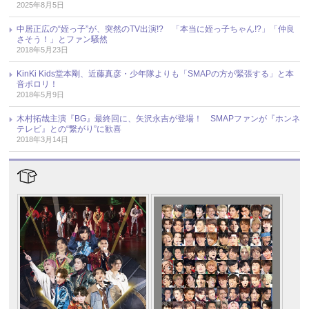
2025年8月5日
中居正広の“姪っ子”が、突然のTV出演!? 「本当に姪っ子ちゃん!?」「仲良
さそう！」とファン騒然
2018年5月23日
KinKi Kids堂本剛、近藤真彦・少年隊よりも「SMAPの方が緊張する」と本
音ポロリ！
2018年5月9日
木村拓哉主演『BG』最終回に、矢沢永吉が登場！ SMAPファンが『ホンネ
テレビ』との“繋がり”に歓喜
2018年3月14日