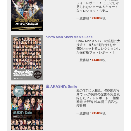
フォトレポート！ ここでしか
見られないクール＆キュート
なソロショットも要...
一般書籍 :
¥1600
+税
Snow Man Snow Man's Face
Snow Manメンバーの笑顔に大
接近！ 9人の“顔”だけを全
450ショット超コレクションし
た保存版フォトレポート！
一般書籍 :
¥1400
+税
嵐 ARASHI’s Smile
嵐の“顔”に大接近。450超の写
真で5人の笑顔の歴史を完全収
録したフォトレポート！ 相葉
雅紀 大野智 松本潤 二宮和也
櫻井翔
一般書籍 :
¥1500
+税