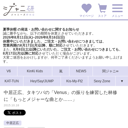
マイページ
ストア
メニュー
夏季休暇 の発送・お問い合わせに関するお知らせ
誠に勝手ながら、以下の期間を休業とさせていただきます。
2026年8月11日(火)~2026年8月16日(日)
休業中にいただきました、ご注文・お問い合わせにつきましては、
営業再開の8月17日(月)以降、順に対応
させていただきます。
また、
8月8日(土)以降にいただいた、ご注文・
お問い合わせにつきましても、
8月17日(月)以降に対応
させていただく場合がございます。
大変ご迷惑をおかけしますが、
何卒ご了承くださいますようお願い申し上げま
す。
V6
KinKi Kids
嵐
NEWS
関ジャニ∞
KAT-TUN
Hey!Say!JUMP
Kis-My-Ft2
Sexy Zone
▼
中居正広、タキツバの「Venus」の振りを練習した林修
に「もっとメジャーな曲とか……」
2015.10.18
中居正広