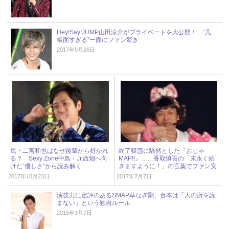
Hey!Say!JUMP山田涼介がプライベートを大公開！ “几
帳面すぎる”一面にファン驚き
2017年9月26日
嵐・二宮和也はなぜ後輩から好かれ
終了疑惑に騒然とした『おじゃ
る？ Sexy Zone中島・Jr.西畑へ向
MAP!!』……香取慎吾の「末永く続
けた“優しさ”から読み解く
きますように！」の言葉でファン安
堵！
2017年10月23日
2017年7月7日
演技力に定評のあるSMAP草なぎ剛、台本は「人の所を読
まない」という独自ルール
2015年3月7日