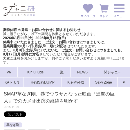
マイページ
ストア
メニュー
夏季休暇 の発送・お問い合わせに関するお知らせ
誠に勝手ながら、以下の期間を休業とさせていただきます。
2026年8月11日(火)~2026年8月16日(日)
休業中にいただきました、ご注文・お問い合わせにつきましては、
営業再開の8月17日(月)以降、順に対応
させていただきます。
また、
8月8日(土)以降にいただいた、ご注文・
お問い合わせにつきましても、
8月17日(月)以降に対応
させていただく場合がございます。
大変ご迷惑をおかけしますが、
何卒ご了承くださいますようお願い申し上げま
す。
V6
KinKi Kids
嵐
NEWS
関ジャニ∞
KAT-TUN
Hey!Say!JUMP
Kis-My-Ft2
Sexy Zone
▼
SMAP草なぎ剛、巷でウワサとなった映画『進撃の巨
人』でのカメオ出演の経緯を明かす
2015.11.29
草なぎ剛