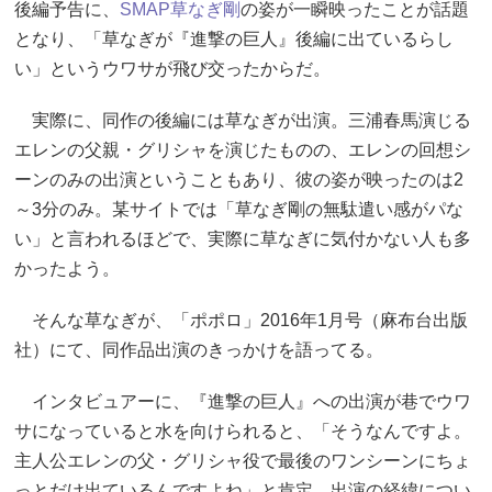
後編予告に、
SMAP
草なぎ剛
の姿が一瞬映ったことが話題
となり、「草なぎが『進撃の巨人』後編に出ているらし
い」というウワサが飛び交ったからだ。
実際に、同作の後編には草なぎが出演。三浦春馬演じる
エレンの父親・グリシャを演じたものの、エレンの回想シ
ーンのみの出演ということもあり、彼の姿が映ったのは2
～3分のみ。某サイトでは「草なぎ剛の無駄遣い感がパな
い」と言われるほどで、実際に草なぎに気付かない人も多
かったよう。
そんな草なぎが、「ポポロ」2016年1月号（麻布台出版
社）にて、同作品出演のきっかけを語ってる。
インタビュアーに、『進撃の巨人』への出演が巷でウワ
サになっていると水を向けられると、「そうなんですよ。
主人公エレンの父・グリシャ役で最後のワンシーンにちょ
っとだけ出ているんですよね」と肯定。出演の経緯につい