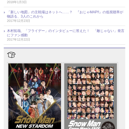
2018年1月3日
「新しい地図」の主戦場はネットへ……？ 『おじゃMAP!!』の低視聴率が
物語る、3人のこれから
2017年12月23日
木村拓哉、「フライデー」のインタビューに答えた！ 「敵じゃない」発言
にファン感動
2017年12月22日