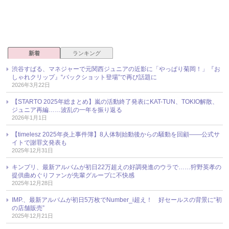
新着
ランキング
渋谷すばる、マネジャーで元関西ジュニアの近影に「やっぱり菊岡！」『お
しゃれクリップ』“バックショット登場”で再び話題に
2026年3月22日
【STARTO 2025年総まとめ】嵐の活動終了発表にKAT-TUN、TOKIO解散、
ジュニア再編……波乱の一年を振り返る
2026年1月1日
【timelesz 2025年炎上事件簿】8人体制始動後からの騒動を回顧――公式サ
イトで謝罪文発表も
2025年12月31日
キンプリ、最新アルバムが初日22万超えの好調発進のウラで……狩野英孝の
提供曲めぐりファンが先輩グループに不快感
2025年12月28日
IMP.、最新アルバムが初日5万枚でNumber_i超え！ 好セールスの背景に“初
の店舗販売”
2025年12月21日