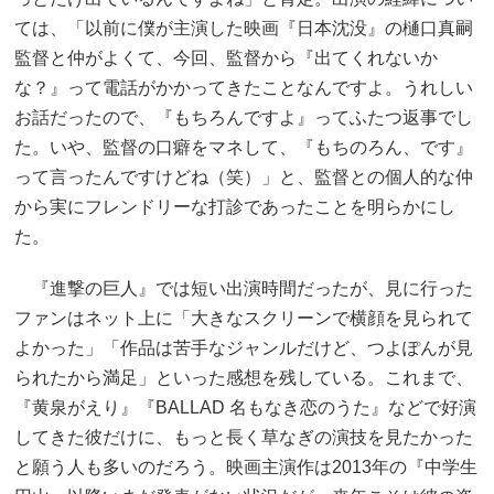
ては、「以前に僕が主演した映画『日本沈没』の樋口真嗣
監督と仲がよくて、今回、監督から『出てくれないか
な？』って電話がかかってきたことなんですよ。うれしい
お話だったので、『もちろんですよ』ってふたつ返事でし
た。いや、監督の口癖をマネして、『もちのろん、です』
って言ったんですけどね（笑）」と、監督との個人的な仲
から実にフレンドリーな打診であったことを明らかにし
た。
『進撃の巨人』では短い出演時間だったが、見に行った
ファンはネット上に「大きなスクリーンで横顔を見られて
よかった」「作品は苦手なジャンルだけど、つよぽんが見
られたから満足」といった感想を残している。これまで、
『黄泉がえり』『BALLAD 名もなき恋のうた』などで好演
してきた彼だけに、もっと長く草なぎの演技を見たかった
と願う人も多いのだろう。映画主演作は2013年の『中学生