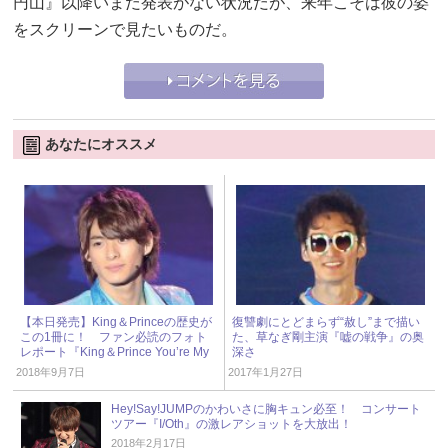
円山』以降いまだ発表がない状況だが、来年こそは彼の姿
をスクリーンで見たいものだ。
あなたにオススメ
【本日発売】King＆Princeの歴史が
復讐劇にとどまらず“赦し”まで描い
この1冊に！ ファン必読のフォト
た、草なぎ剛主演『嘘の戦争』の奥
レポート『King＆Prince You’re My
深さ
Heroine』
2018年9月7日
2017年1月27日
Hey!Say!JUMPのかわいさに胸キュン必至！ コンサート
ツアー『I/Oth』の激レアショットを大放出！
2018年2月17日