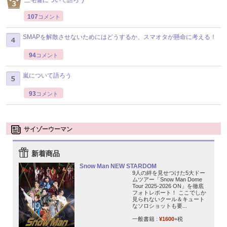
107
コメント
SMAPを解散させないためにはどうするか、スマオタが懸命に考える！
94
コメント
嵐について語ろう
93
コメント
サイゾーウーマン
新着商品
Snow Man NEW STARDOM
9人の絆を見せつけた5大ドー
ムツアー「Snow Man Dome
Tour 2025-2026 ON」を徹底
フォトレポート！ ここでしか
見られないクール＆キュート
なソロショットも要...
一般書籍 :
¥1600
+税