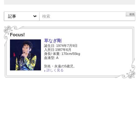
Focus!
草なぎ剛
誕生日: 1974年7月9日
入所日:1987年6月
身長/ 体重: 170cm/55kg
血液型: A
別名・永遠の5歳児。
詳しく見る