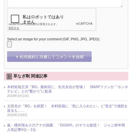
Select an image for your comment (GIF, PNG, JPG, JPEG):
草なぎ剛 関連記事
木村拓哉主演『BG』最終回に、矢沢永吉が登場！ SMAPファンが『ホンネ
テレビ』との“繋がり”に歓喜
2018年3月14日
太田光が『BG』を絶賛！ 木村拓哉に「気に入られたい」と“長文”で感想を
送るも……
2018年2月8日
嵐・櫻井翔＆小川アナの熱愛、『DASH!!』のヤラセ疑惑！ ジャニ研年間
人気記事5位～1位