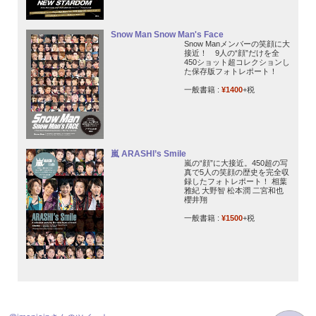
Snow Man Snow Man's Face
Snow Manメンバーの笑顔に大
接近！ 9人の“顔”だけを全
450ショット超コレクションし
た保存版フォトレポート！
一般書籍 :
¥1400
+税
嵐 ARASHI’s Smile
嵐の“顔”に大接近。450超の写
真で5人の笑顔の歴史を完全収
録したフォトレポート！ 相葉
雅紀 大野智 松本潤 二宮和也
櫻井翔
一般書籍 :
¥1500
+税