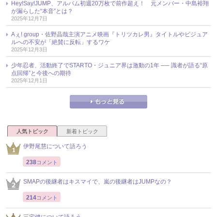
Hey!Say!JUMP、アルバム初週20万枚で前作超え！ 元メンバー・中島裕翔
が漏らした“本音”とは？
2025年12月7日
Aぇ! group・佐野晶哉主演アニメ映画『トリツカレ男』タイトルやビジュア
ルへの不安が「絶賛に反転」するワケ
2025年12月3日
少年忍者、活動終了でSTARTO・ジュニア界は激動の1年 ── 識者が語る“原
点回帰”と今後への期待
2025年12月1日
人気トピック
新着トピック
伊野尾慧について語ろう
238
コメント
SMAPの後継者はキスマイで、嵐の後継者はJUMPなの？
214
コメント
三宅健について語ろう