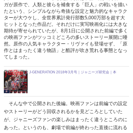
ガが原作で、人類と彼らを補食する「巨人」の戦いを描い
たという、シンプルながら奇抜な設定と魅力的なキャラク
ターが大ウケし、全世界累計発行部数5,000万部を超す大
ヒットとなった作品だ。それだけに実写映画化には大きな
期待が寄せられていたが、8月1日に公開された前編で多く
の映画ファンがツッコミどころの多いストーリー展開に唖
然。原作の人気キャラクター・リヴァイも登場せず、「原
作とはまったく違う物語」と酷評が吹き荒れる事態となっ
てしまった。
J-GENERATION 2018年3月号｜ジャニーズ研究会｜本
そんな中で公開された後編。映画ファンは前編での設定
やストーリーがどう回収されるかを見どころとしていた
が、ジャニーズファンの楽しみはまったく違うところのに
あった。というのも、劇場で前編が終わった直後に流れる