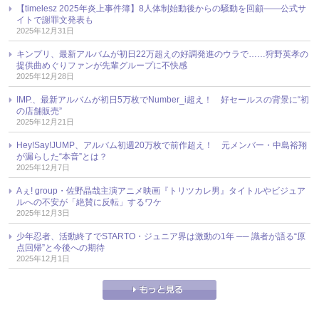
【timelesz 2025年炎上事件簿】8人体制始動後からの騒動を回顧――公式サ
イトで謝罪文発表も
2025年12月31日
キンプリ、最新アルバムが初日22万超えの好調発進のウラで……狩野英孝の
提供曲めぐりファンが先輩グループに不快感
2025年12月28日
IMP.、最新アルバムが初日5万枚でNumber_i超え！ 好セールスの背景に“初
の店舗販売”
2025年12月21日
Hey!Say!JUMP、アルバム初週20万枚で前作超え！ 元メンバー・中島裕翔
が漏らした“本音”とは？
2025年12月7日
Aぇ! group・佐野晶哉主演アニメ映画『トリツカレ男』タイトルやビジュア
ルへの不安が「絶賛に反転」するワケ
2025年12月3日
少年忍者、活動終了でSTARTO・ジュニア界は激動の1年 ── 識者が語る“原
点回帰”と今後への期待
2025年12月1日