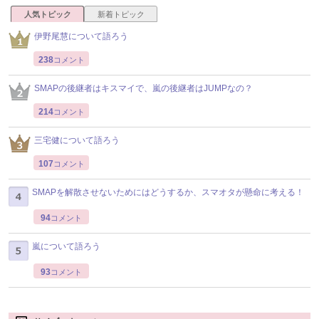
人気トピック
新着トピック
伊野尾慧について語ろう
238
コメント
SMAPの後継者はキスマイで、嵐の後継者はJUMPなの？
214
コメント
三宅健について語ろう
107
コメント
SMAPを解散させないためにはどうするか、スマオタが懸命に考える！
94
コメント
嵐について語ろう
93
コメント