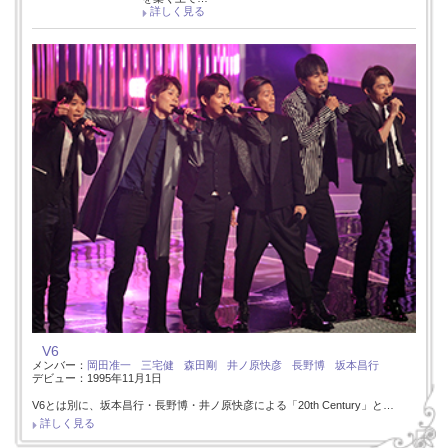
詳しく見る
V6
メンバー：
岡田准一
三宅健
森田剛
井ノ原快彦
長野博
坂本昌行
デビュー：1995年11月1日
V6とは別に、坂本昌行・長野博・井ノ原快彦による「20th Century」と…
詳しく見る