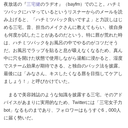
夜放送の『
三宅健
のラヂオ』（bayfm）でのこと。ハチミ
ツパックにハマっているというリスナーからのメールを読
み上げると、「ハチミツパック良いですよ」と力説しはじ
める三宅。昔、担当のメイクさんに教えてもらい、彼自身
も何度か試したことがあるのだという。特に唇が荒れた時
は、ハチミツパックをお風呂の中でやるのがコツだそう
だ。お風呂でラップを貼ると息が吸えなくなるため、真ん
中に穴を開けた状態で使用しながら湯船に浸かると、湿度
でスチーム効果が期待できる、と独自のパック法を披露。
最後には「みなさん、キスしたくなる唇を目指してケアし
ましょう！」と呼びかけていた。
まるで美容雑誌のような知識を披露する三宅。そのアド
バイスがあまりに実用的なため、Twitterには「三宅女子力
bot」なるものまであり、フォロワーはもうすぐ6，000人
に届く勢いだ。