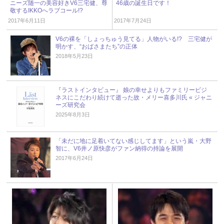
ニーズ随一の美容好きV6三宅健、尊
46歳の誕生日です！
敬するIKKOへラブコール!?
2017年6月11日
2017年7月24日
V6の裸を「しょっちゅう見てる」人物がいる!? 三宅健が
明かす、“おばさまたち”の正体
2018年5月23日
『ラストインタビュー』 娘の幸せよりもファミリービジ
ネスにこだわり続けて逝った故・メリー喜多川氏 « ジャニ
ーズ研究会
2025年8月3日
「未だに地に足着いてない感じしてます」という嵐・大野
智に、V6井ノ原快彦がファン納得の持論を展開
2017年6月24日