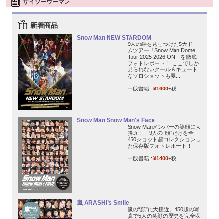
サイゾーウーマン
新着商品
Snow Man NEW STARDOM
9人の絆を見せつけた5大ドー
ムツアー「Snow Man Dome
Tour 2025-2026 ON」を徹底
フォトレポート！ ここでしか
見られないクール＆キュート
なソロショットも要...
一般書籍 :
¥1600
+税
Snow Man Snow Man's Face
Snow Manメンバーの笑顔に大
接近！ 9人の“顔”だけを全
450ショット超コレクションし
た保存版フォトレポート！
一般書籍 :
¥1400
+税
嵐 ARASHI’s Smile
嵐の“顔”に大接近。450超の写
真で5人の笑顔の歴史を完全収