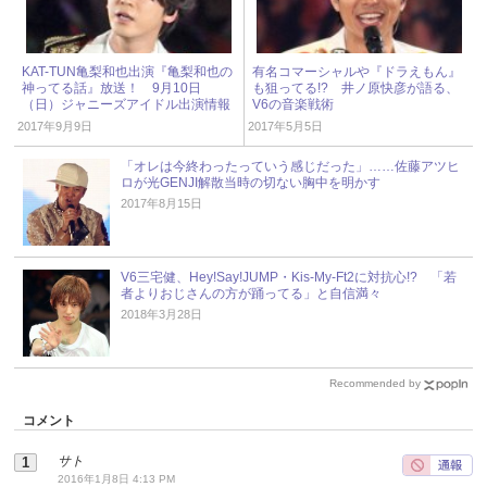
KAT-TUN亀梨和也出演『亀梨和也の
有名コマーシャルや『ドラえもん』
神ってる話』放送！ 9月10日
も狙ってる!? 井ノ原快彦が語る、
（日）ジャニーズアイドル出演情報
V6の音楽戦術
2017年9月9日
2017年5月5日
「オレは今終わったっていう感じだった」……佐藤アツヒ
ロが光GENJI解散当時の切ない胸中を明かす
2017年8月15日
V6三宅健、Hey!Say!JUMP・Kis-My-Ft2に対抗心!? 「若
者よりおじさんの方が踊ってる」と自信満々
2018年3月28日
Recommended by
コメント
サト
2016年1月8日 4:13 PM