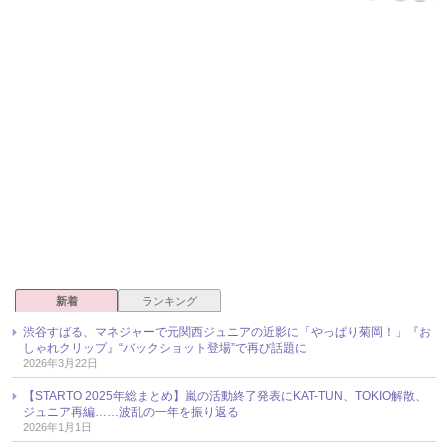
新着
ランキング
渋谷すばる、マネジャーで元関西ジュニアの近影に「やっぱり菊岡！」『お
しゃれクリップ』“バックショット登場”で再び話題に
2026年3月22日
【STARTO 2025年総まとめ】嵐の活動終了発表にKAT-TUN、TOKIO解散、
ジュニア再編……波乱の一年を振り返る
2026年1月1日