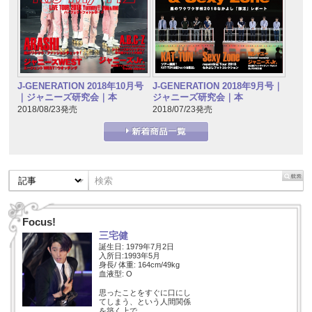
J-GENERATION 2018年10月号
J-GENERATION 2018年9月号｜
｜ジャニーズ研究会｜本
ジャニーズ研究会｜本
2018/08/23発売
2018/07/23発売
Focus!
三宅健
誕生日: 1979年7月2日
入所日:1993年5月
身長/ 体重: 164cm/49kg
血液型: O
思ったことをすぐに口にし
てしまう、という人間関係
を築く上で…