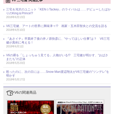
三宅＆滝沢のユニット「KEN☆Tackey」のライバルは……デビューしたばか
りのKing＆Prince!?
2018年6月13日
V6三宅健、アートの世界に興味津々!? 画家・五木田智央との交流を語る
2018年6月10日
『あさイチ』卒業終了後の井ノ原快彦に、“やってほしい仕事”は？ V6三宅
健が真剣に考える！
2018年6月1日
V6の裸を「しょっちゅう見てる」人物がいる!? 三宅健が明かす、“おばさ
またち”の正体
2018年5月23日
怒ったのに、次の日には……Snow Man渡辺翔太がV6三宅健の“ツンデレ”を
明かす
2018年5月17日
V6の関連商品