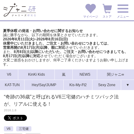
マイページ
ストア
メニュー
夏季休暇 の発送・お問い合わせに関するお知らせ
誠に勝手ながら、以下の期間を休業とさせていただきます。
2026年8月11日(火)~2026年8月16日(日)
休業中にいただきました、ご注文・お問い合わせにつきましては、
営業再開の8月17日(月)以降、順に対応
させていただきます。
また、
8月8日(土)以降にいただいた、ご注文・
お問い合わせにつきましても、
8月17日(月)以降に対応
させていただく場合がございます。
大変ご迷惑をおかけしますが、
何卒ご了承くださいますようお願い申し上げま
す。
V6
KinKi Kids
嵐
NEWS
関ジャニ∞
KAT-TUN
Hey!Say!JUMP
Kis-My-Ft2
Sexy Zone
▼
“奇跡の36歳”と呼ばれるV6三宅健のハチミツパック法
が、リアルに使える！
2016.1.8
V6
三宅健