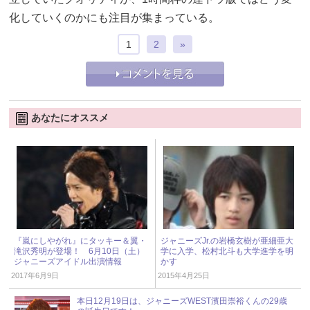
化していくのかにも注目が集まっている。
1
2
»
あなたにオススメ
『嵐にしやがれ』にタッキー＆翼・
ジャニーズJr.の岩橋玄樹が亜細亜大
滝沢秀明が登場！ 6月10日（土）
学に入学、松村北斗も大学進学を明
ジャニーズアイドル出演情報
かす
2017年6月9日
2015年4月25日
本日12月19日は、ジャニーズWEST濱田崇裕くんの29歳