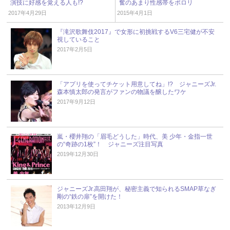
演技に好感を覚える人も!?
奮のあまり性感帯をポロリ
2017年4月29日
2015年4月1日
『滝沢歌舞伎2017』で女形に初挑戦するV6三宅健が不安
視していること
2017年2月5日
「アプリを使ってチケット用意してね」!? ジャニーズJr.
森本慎太郎の発言がファンの物議を醸したワケ
2017年9月12日
嵐・櫻井翔の「眉毛どうした」時代、美 少年・金指一世
の“奇跡の1枚”！ ジャニーズ注目写真
2019年12月30日
ジャニーズJr.高田翔が、秘密主義で知られるSMAP草なぎ
剛の“鉄の扉”を開けた！
2013年12月9日