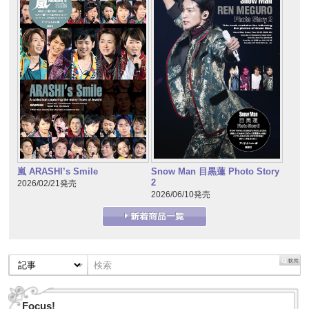
嵐 ARASHI’s Smile
Snow Man 目黒蓮 Photo Story
2
2026/02/21発売
2026/06/10発売
Focus!