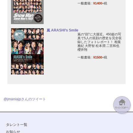
一般書籍 :
¥1400
+税
嵐 ARASHI’s Smile
嵐の“顔”に大接近。450超の写
真で5人の笑顔の歴史を完全収
録したフォトレポート！ 相葉
雅紀 大野智 松本潤 二宮和也
櫻井翔
一般書籍 :
¥1500
+税
@jmaniajpさんのツイート
タレント一覧
お知らせ