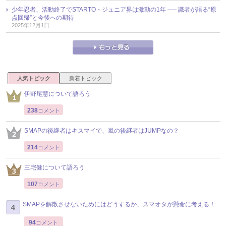
少年忍者、活動終了でSTARTO・ジュニア界は激動の1年 ── 識者が語る“原
点回帰”と今後への期待
2025年12月1日
人気トピック
新着トピック
伊野尾慧について語ろう
238
コメント
SMAPの後継者はキスマイで、嵐の後継者はJUMPなの？
214
コメント
三宅健について語ろう
107
コメント
SMAPを解散させないためにはどうするか、スマオタが懸命に考える！
94
コメント