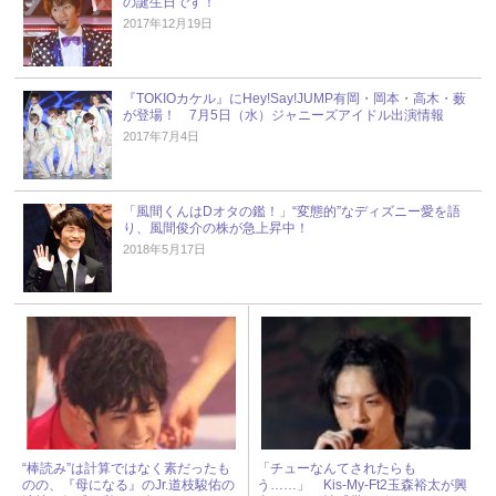
の誕生日です！
2017年12月19日
『TOKIOカケル』にHey!Say!JUMP有岡・岡本・高木・薮
が登場！ 7月5日（水）ジャニーズアイドル出演情報
2017年7月4日
「風間くんはDオタの鑑！」“変態的”なディズニー愛を語
り、風間俊介の株が急上昇中！
2018年5月17日
“棒読み”は計算ではなく素だったも
「チューなんてされたらも
のの、『母になる』のJr.道枝駿佑の
う……」 Kis-My-Ft2玉森裕太が興