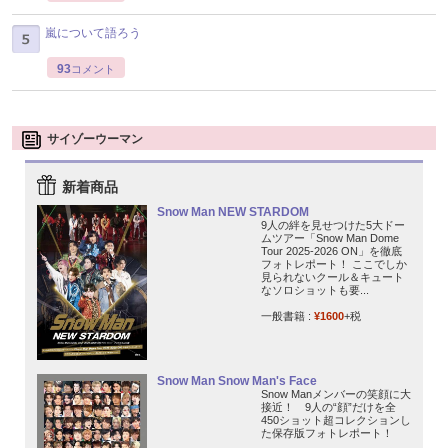
嵐について語ろう
93
コメント
サイゾーウーマン
新着商品
Snow Man NEW STARDOM
9人の絆を見せつけた5大ドー
ムツアー「Snow Man Dome
Tour 2025-2026 ON」を徹底
フォトレポート！ ここでしか
見られないクール＆キュート
なソロショットも要...
一般書籍 :
¥1600
+税
Snow Man Snow Man's Face
Snow Manメンバーの笑顔に大
接近！ 9人の“顔”だけを全
450ショット超コレクションし
た保存版フォトレポート！