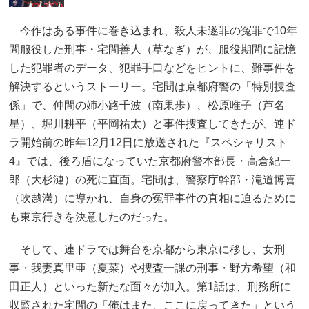
今作はある事件に巻き込まれ、殺人未遂罪の冤罪で10年
間服役した刑事・宅間善人（草なぎ）が、服役期間に記憶
した犯罪者のデータ、犯罪手口などをヒントに、難事件を
解決するというストーリー。宅間は京都府警の「特別捜査
係」で、仲間の姉小路千波（南果歩）、松原唯子（芦名
星）、堀川耕平（平岡祐太）と事件捜査してきたが、連ド
ラ開始前の昨年12月12日に放送された『スペシャリスト
4』では、後ろ盾になっていた京都府警本部長・高倉紀一
郎（大杉漣）の死に直面。宅間は、警察庁幹部・滝道博喜
（吹越満）に導かれ、自身の冤罪事件の真相に迫るために
も東京行きを決意したのだった。
そして、連ドラでは舞台を京都から東京に移し、女刑
事・我妻真里亜（夏菜）や捜査一課の刑事・野方希望（和
田正人）といった新たな面々が加入。第1話は、刑務所に
収監された宅間の「俺はまた、ここに戻ってきた」という