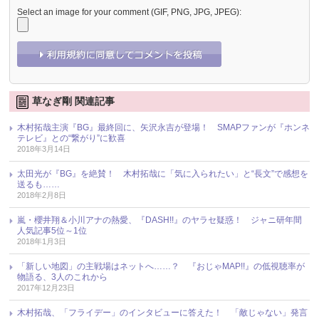
Select an image for your comment (GIF, PNG, JPG, JPEG):
草なぎ剛 関連記事
木村拓哉主演『BG』最終回に、矢沢永吉が登場！ SMAPファンが『ホンネ
テレビ』との“繋がり”に歓喜
2018年3月14日
太田光が『BG』を絶賛！ 木村拓哉に「気に入られたい」と“長文”で感想を
送るも……
2018年2月8日
嵐・櫻井翔＆小川アナの熱愛、『DASH!!』のヤラセ疑惑！ ジャニ研年間
人気記事5位～1位
2018年1月3日
「新しい地図」の主戦場はネットへ……？ 『おじゃMAP!!』の低視聴率が
物語る、3人のこれから
2017年12月23日
木村拓哉、「フライデー」のインタビューに答えた！ 「敵じゃない」発言