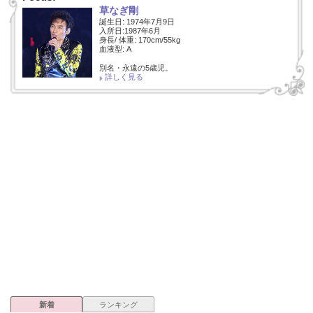
草なぎ剛
誕生日: 1974年7月9日
入所日:1987年6月
身長/ 体重: 170cm/55kg
血液型: A
別名・永遠の5歳児。
詳しく見る
新着
ランキング