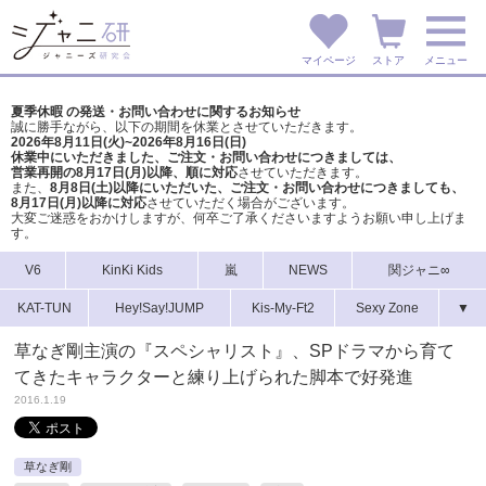
マイページ
ストア
メニュー
夏季休暇 の発送・お問い合わせに関するお知らせ
誠に勝手ながら、以下の期間を休業とさせていただきます。
2026年8月11日(火)~2026年8月16日(日)
休業中にいただきました、ご注文・お問い合わせにつきましては、
営業再開の8月17日(月)以降、順に対応
させていただきます。
また、
8月8日(土)以降にいただいた、ご注文・
お問い合わせにつきましても、
8月17日(月)以降に対応
させていただく場合がございます。
大変ご迷惑をおかけしますが、
何卒ご了承くださいますようお願い申し上げま
す。
V6
KinKi Kids
嵐
NEWS
関ジャニ∞
KAT-TUN
Hey!Say!JUMP
Kis-My-Ft2
Sexy Zone
▼
草なぎ剛主演の『スペシャリスト』、SPドラマから育て
てきたキャラクターと練り上げられた脚本で好発進
2016.1.19
草なぎ剛