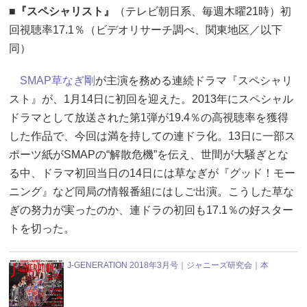
■『スペシャリスト』
（テレビ朝日系、毎週木曜21時）初
回視聴率17.1％（ビデオリサーチ調べ、関東地区／以下
同）
SMAP
草なぎ剛
が主演を務める連続ドラマ『スペシャリ
スト』が、1月14日に初回を迎えた。2013年にスペシャル
ドラマとして放送された第1弾が19.4％の高視聴率を獲得
した作品で、今回は満を持しての連ドラ化。13日に一部ス
ポーツ紙がSMAPの“解散危機”を伝え、世間が大騒ぎとな
る中、ドラマ初回当日の14日には草なぎが『グッド！モー
ニング』など同局の情報番組にはしご出演。こうした草な
ぎの努力が実ったのか、連ドラの初回も17.1％の好スター
トを切った。
J-GENERATION 2018年3月号｜ジャニーズ研究会｜本