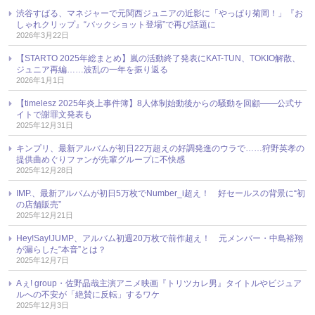
渋谷すばる、マネジャーで元関西ジュニアの近影に「やっぱり菊岡！」『お
しゃれクリップ』“バックショット登場”で再び話題に
2026年3月22日
【STARTO 2025年総まとめ】嵐の活動終了発表にKAT-TUN、TOKIO解散、
ジュニア再編……波乱の一年を振り返る
2026年1月1日
【timelesz 2025年炎上事件簿】8人体制始動後からの騒動を回顧――公式サ
イトで謝罪文発表も
2025年12月31日
キンプリ、最新アルバムが初日22万超えの好調発進のウラで……狩野英孝の
提供曲めぐりファンが先輩グループに不快感
2025年12月28日
IMP.、最新アルバムが初日5万枚でNumber_i超え！ 好セールスの背景に“初
の店舗販売”
2025年12月21日
Hey!Say!JUMP、アルバム初週20万枚で前作超え！ 元メンバー・中島裕翔
が漏らした“本音”とは？
2025年12月7日
Aぇ! group・佐野晶哉主演アニメ映画『トリツカレ男』タイトルやビジュア
ルへの不安が「絶賛に反転」するワケ
2025年12月3日