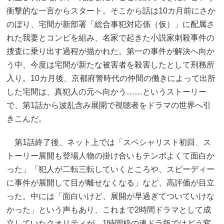
衝撃的な一言からスタート。そこから話は10カ月前にさか
のぼり、宅間が新部署「総合事犯対応係（仮）」に配属さ
れた我妻とコンビを組み、名家で起きた小説家刺殺事件の
捜査に乗り出す過程が描かれた。第一の事件が解決へ向か
う中、今度は宅間が新たな被害者を殺害したとして刑務所
入り。10カ月後、京都府警時代の仲間の働きによって出所
した宅間は、真犯人の元へ向かう……というストーリー
で、第1話から波乱含み展開で視聴者をドラマの世界へ引
きこんだ。
第1話終了後、ネット上では「スペシャリスト初回、ス
トーリー展開も登場人物の掛け合いもテンポよくて面白か
った」「犯人が二転三転していくところや、スピーディー
に事件が展開して目が離せなくなる」など、高評価が目立
った。中には「面白いけど、展開が早過ぎてついていけな
かった」という声もあり、これまで2時間ドラマとして成
立していたクオリティが、1時間枠の連ドラ版ではどう変