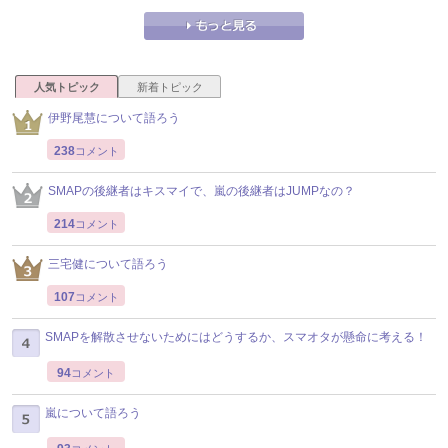
人気トピック
新着トピック
伊野尾慧について語ろう
238
コメント
SMAPの後継者はキスマイで、嵐の後継者はJUMPなの？
214
コメント
三宅健について語ろう
107
コメント
SMAPを解散させないためにはどうするか、スマオタが懸命に考える！
94
コメント
嵐について語ろう