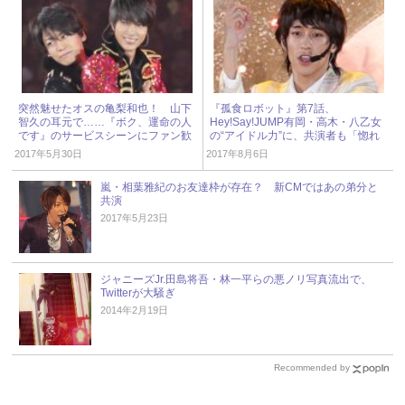
突然魅せたオスの亀梨和也！ 山下
『孤食ロボット』第7話、
智久の耳元で……『ボク、運命の人
Hey!Say!JUMP有岡・高木・八乙女
です』のサービスシーンにファン歓
の“アイドル力”に、共演者も「惚れ
喜
てまうやろ」と絶賛！
2017年5月30日
2017年8月6日
嵐・相葉雅紀のお友達枠が存在？ 新CMではあの弟分と
共演
2017年5月23日
ジャニーズJr.田島将吾・林一平らの悪ノリ写真流出で、
Twitterが大騒ぎ
2014年2月19日
Recommended by