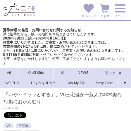
マイページ
ストア
メニュー
夏季休暇 の発送・お問い合わせに関するお知らせ
誠に勝手ながら、以下の期間を休業とさせていただきます。
2026年8月11日(火)~2026年8月16日(日)
休業中にいただきました、ご注文・お問い合わせにつきましては、
営業再開の8月17日(月)以降、順に対応
させていただきます。
また、
8月8日(土)以降にいただいた、ご注文・
お問い合わせにつきましても、
8月17日(月)以降に対応
させていただく場合がございます。
大変ご迷惑をおかけしますが、
何卒ご了承くださいますようお願い申し上げま
す。
V6
KinKi Kids
嵐
NEWS
関ジャニ∞
KAT-TUN
Hey!Say!JUMP
Kis-My-Ft2
Sexy Zone
▼
「いや～イラッとする」、V6三宅健が一般人の非常識な
行動におかんむり
2016.3.12
V6
三宅健