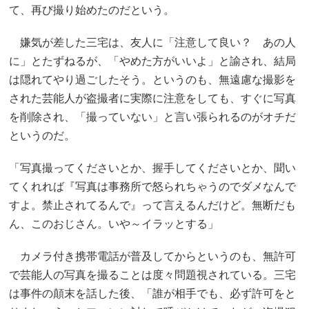
て、再び撮り始めたのだという。
嫌気が差した三宅は、友人に「注意して良い？ あの人
に」とたずねるが、「やめた方がいいよ」と諭され、結局
は隠れてやり過ごしたそう。というのも、無遠慮な撮影を
された芸能人が盗撮者に実際に注意をしても、すぐに写真
を削除され、「撮っていない」と言い張られるのがオチだ
というのだ。
「写真撮ってくださいとか、握手してくださいとか、聞い
てくれれば『写真は事務所で怒られちゃうのでダメなんで
すよ。禁止されてるんで』って言えるんだけど。無断だも
ん、このおじさん。いや～イラッとする」
カメラ付き携帯電話が普及してからというのも、無許可
で芸能人の写真を撮ることは度々問題視されている。三宅
は事件の顛末を話した後、「誰が相手でも、必ず許可をと