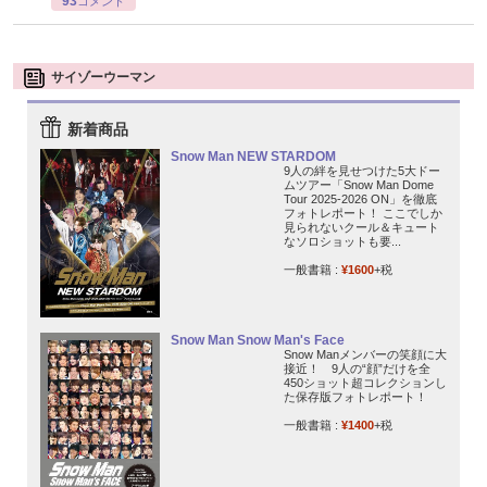
93
コメント
サイゾーウーマン
新着商品
Snow Man NEW STARDOM
9人の絆を見せつけた5大ドー
ムツアー「Snow Man Dome
Tour 2025-2026 ON」を徹底
フォトレポート！ ここでしか
見られないクール＆キュート
なソロショットも要...
一般書籍 :
¥1600
+税
Snow Man Snow Man's Face
Snow Manメンバーの笑顔に大
接近！ 9人の“顔”だけを全
450ショット超コレクションし
た保存版フォトレポート！
一般書籍 :
¥1400
+税