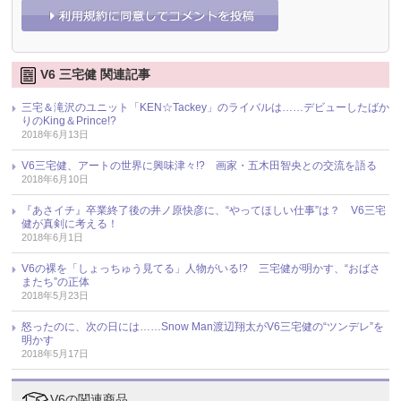
V6 三宅健 関連記事
三宅＆滝沢のユニット「KEN☆Tackey」のライバルは……デビューしたばか
りのKing＆Prince!?
2018年6月13日
V6三宅健、アートの世界に興味津々!? 画家・五木田智央との交流を語る
2018年6月10日
『あさイチ』卒業終了後の井ノ原快彦に、“やってほしい仕事”は？ V6三宅
健が真剣に考える！
2018年6月1日
V6の裸を「しょっちゅう見てる」人物がいる!? 三宅健が明かす、“おばさ
またち”の正体
2018年5月23日
怒ったのに、次の日には……Snow Man渡辺翔太がV6三宅健の“ツンデレ”を
明かす
2018年5月17日
V6の関連商品