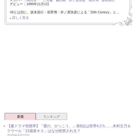
デビュー：1995年11月1日
V6とは別に、坂本昌行・長野博・井ノ原快彦による「20th Century」と…
詳しく見る
新着
ランキング
【夏ドラマ視聴率】『愛の、がっこう。』第6話は世帯4.2％……木村文乃＆
ラウール「15歳差キス」はなぜ絶賛される？
2025年8月22日