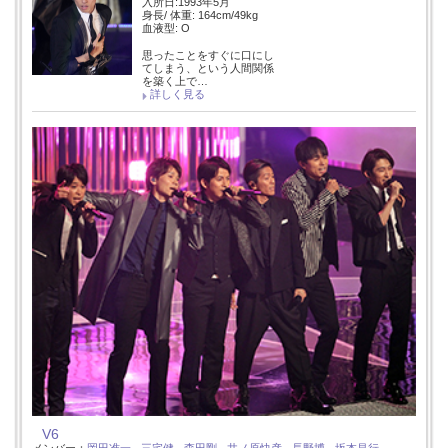
入所日:1993年5月
身長/ 体重: 164cm/49kg
血液型: O
思ったことをすぐに口にし
てしまう、という人間関係
を築く上で…
詳しく見る
V6
メンバー：
岡田准一
三宅健
森田剛
井ノ原快彦
長野博
坂本昌行