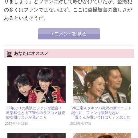
りましょう」とファンに対して呼びかけていたが、盗撮犯
の多くはファンではないはず。ここに盗撮被害の難しさが
あるといえそうだ。
あなたにオススメ
12年ぶりの共演にファンが歓喜！
V6三宅＆タキツバ滝沢の新ユニット
亀梨和也と山下智久のラブコメは絶
誕生に、ファンは複雑な思い……
妙な掛け合いが見どころ
「翼くんが置いてけぼり」と悲しむ
声
2017年4月18日
2018年4月7日