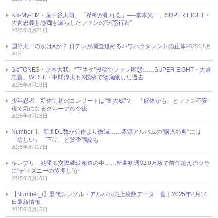
Kis-My-Ft2・藤ヶ谷太輔、「精神が削れる」──堂本光一、SUPER EIGHT・
大倉忠義も愚痴を漏らしたファンの“迷惑行為”
2025年8月21日
国分太一の次はAか？ 日テレが調査進めるパワハラタレントの正体
2025年8月
20日
SixTONES・京本大我、“下ネタ”投稿でファン困惑……SUPER EIGHT・大倉
忠義、WEST.・中間淳太もX投稿で物議醸した過去
2025年8月19日
少年忍者、新体制初のコンサートは“集大成”？ 「解体かも」とファン不安
視で気になるグループの今後
2025年8月18日
Number_i、新曲DL数が前作より微減……収録アルバムの“購入特典”には
「欲しい」「下品」と賛否両論も
2025年8月17日
キンプリ、熱愛＆交際継続報道の中……新曲初週32.0万枚で前作超えのウラ
に“ディズニーの後押し”か
2025年8月16日
【Number_i】歴代シングル・アルバム売上枚数データ一覧｜2025年8月14
日最新情報
2025年8月15日