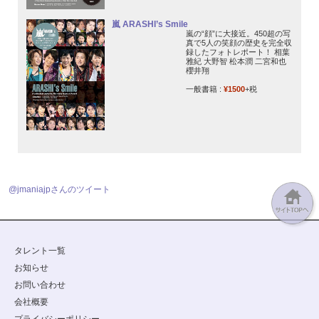
嵐 ARASHI’s Smile
嵐の“顔”に大接近。450超の写
真で5人の笑顔の歴史を完全収
録したフォトレポート！ 相葉
雅紀 大野智 松本潤 二宮和也
櫻井翔
一般書籍 :
¥1500
+税
@jmaniajpさんのツイート
タレント一覧
お知らせ
お問い合わせ
会社概要
プライバシーポリシー