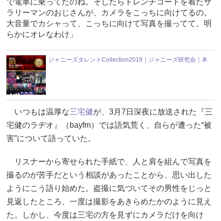
で電車に乗ってたのね。そしたらトレンチコートを着たサ
ラリーマンのおじさんが、カメラをこっちに向けてるの。
大音量でカシャって、こっちに向けて写真を撮ってて。明
らかにオレなわけ」
ジャニーズタレントCollection2019｜ジャニーズ研究会｜本
いつもは温厚な
三宅健
が、3月7日深夜に放送された『三
宅健のラヂオ』（bayfm）では語気荒く、自らが遭った“被
害”について語っていた。
リスナーから寄せられた手紙で、人と肩を組んで写真を
撮るのが苦手だという相談があったことから、思い出した
ようにこう語り始めた。盗撮に気づいてその男性をじっと
見返したところ、一度は撮影をあきらめたかのように見え
た。しかし、今度は三宅の方を見ずにカメラだけを向け