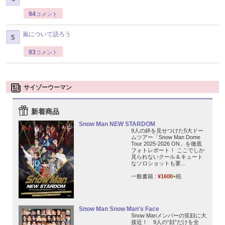
94
コメント
嵐について語ろう
93
コメント
サイゾーウーマン
新着商品
Snow Man NEW STARDOM
9人の絆を見せつけた5大ドー
ムツアー「Snow Man Dome
Tour 2025-2026 ON」を徹底
フォトレポート！ ここでしか
見られないクール＆キュート
なソロショットも要...
一般書籍 :
¥1600
+税
Snow Man Snow Man's Face
Snow Manメンバーの笑顔に大
接近！ 9人の“顔”だけを全