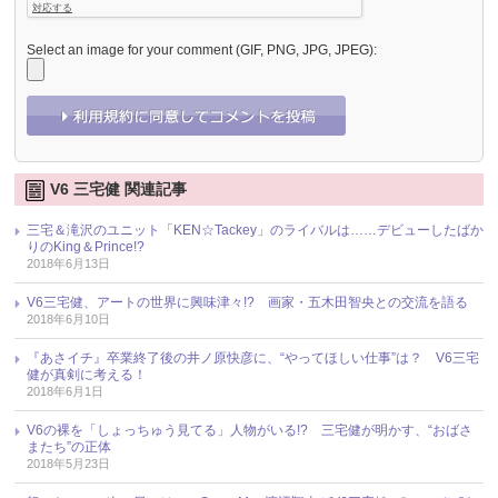
Select an image for your comment (GIF, PNG, JPG, JPEG):
V6 三宅健 関連記事
三宅＆滝沢のユニット「KEN☆Tackey」のライバルは……デビューしたばか
りのKing＆Prince!?
2018年6月13日
V6三宅健、アートの世界に興味津々!? 画家・五木田智央との交流を語る
2018年6月10日
『あさイチ』卒業終了後の井ノ原快彦に、“やってほしい仕事”は？ V6三宅
健が真剣に考える！
2018年6月1日
V6の裸を「しょっちゅう見てる」人物がいる!? 三宅健が明かす、“おばさ
またち”の正体
2018年5月23日