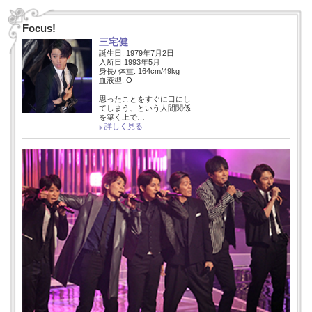
Focus!
三宅健
誕生日: 1979年7月2日
入所日:1993年5月
身長/ 体重: 164cm/49kg
血液型: O
思ったことをすぐに口にし
てしまう、という人間関係
を築く上で…
詳しく見る