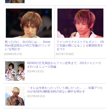
怒ったのに、次の日には……Snow
ファンのリクエストでもダメ！ V6
Man渡辺翔太がV6三宅健の“ツンデ
三宅健が裸になることを断固拒否す
レ”を明かす
るワケ
2018年5月17日
2017年7月30日
NEWSの穴兄弟説からファン抗争まで、2013ジャニーズ
ざわつきニュース前編
2014年1月1日
「オレは今終わったっていう感じだった」……佐藤アツヒ
ロが光GENJI解散当時の切ない胸中を明かす
2017年8月15日