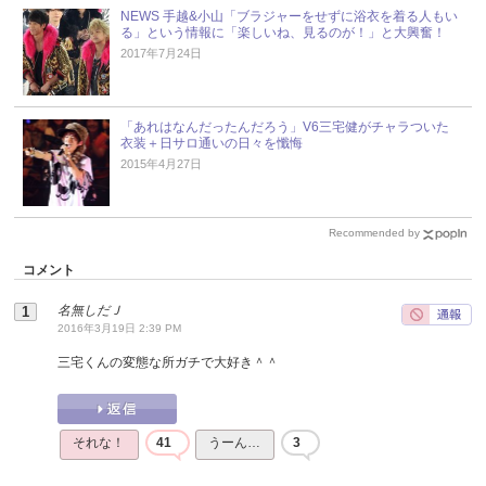
NEWS 手越&小山「ブラジャーをせずに浴衣を着る人もい
る」という情報に「楽しいね、見るのが！」と大興奮！
2017年7月24日
「あれはなんだったんだろう」V6三宅健がチャラついた
衣装＋日サロ通いの日々を懺悔
2015年4月27日
Recommended by
コメント
名無しだＪ
2016年3月19日 2:39 PM
三宅くんの変態な所ガチで大好き＾＾
それな！
41
うーん…
3