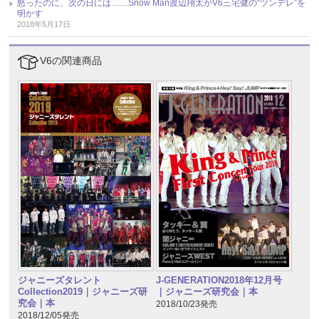
怒ったのに、次の日には……Snow Man渡辺翔太がV6三宅健の“ツンデレ”を
明かす
2018年5月17日
V6の関連商品
ジャニーズタレント
J-GENERATION2018年12月号
Collection2019｜ジャニーズ研
｜ジャニーズ研究会｜本
究会｜本
2018/10/23発売
2018/12/05発売