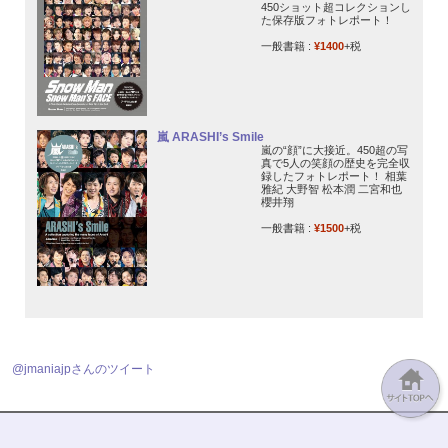
450ショット超コレクションし
た保存版フォトレポート！
一般書籍 :
¥1400
+税
嵐 ARASHI’s Smile
嵐の“顔”に大接近。450超の写
真で5人の笑顔の歴史を完全収
録したフォトレポート！ 相葉
雅紀 大野智 松本潤 二宮和也
櫻井翔
一般書籍 :
¥1500
+税
@jmaniajpさんのツイート