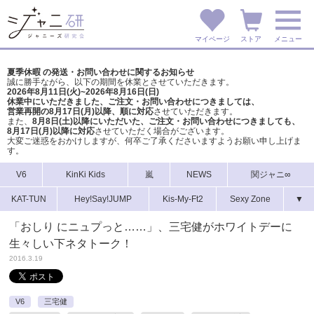
マイページ
ストア
メニュー
夏季休暇 の発送・お問い合わせに関するお知らせ
誠に勝手ながら、以下の期間を休業とさせていただきます。
2026年8月11日(火)~2026年8月16日(日)
休業中にいただきました、ご注文・お問い合わせにつきましては、
営業再開の8月17日(月)以降、順に対応
させていただきます。
また、
8月8日(土)以降にいただいた、ご注文・
お問い合わせにつきましても、
8月17日(月)以降に対応
させていただく場合がございます。
大変ご迷惑をおかけしますが、
何卒ご了承くださいますようお願い申し上げま
す。
V6
KinKi Kids
嵐
NEWS
関ジャニ∞
KAT-TUN
Hey!Say!JUMP
Kis-My-Ft2
Sexy Zone
▼
「おしり にニュプっと……」、三宅健がホワイトデーに
生々しい下ネタトーク！
2016.3.19
V6
三宅健