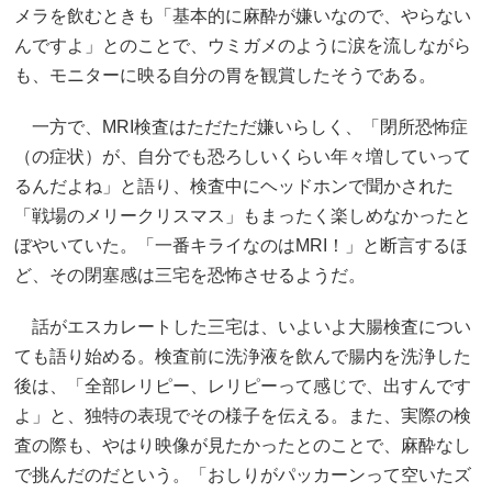
メラを飲むときも「基本的に麻酔が嫌いなので、やらない
んですよ」とのことで、ウミガメのように涙を流しながら
も、モニターに映る自分の胃を観賞したそうである。
一方で、MRI検査はただただ嫌いらしく、「閉所恐怖症
（の症状）が、自分でも恐ろしいくらい年々増していって
るんだよね」と語り、検査中にヘッドホンで聞かされた
「戦場のメリークリスマス」もまったく楽しめなかったと
ぼやいていた。「一番キライなのはMRI！」と断言するほ
ど、その閉塞感は三宅を恐怖させるようだ。
話がエスカレートした三宅は、いよいよ大腸検査につい
ても語り始める。検査前に洗浄液を飲んで腸内を洗浄した
後は、「全部レリピー、レリピーって感じで、出すんです
よ」と、独特の表現でその様子を伝える。また、実際の検
査の際も、やはり映像が見たかったとのことで、麻酔なし
で挑んだのだという。「おしりがパッカーンって空いたズ