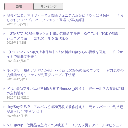
新着
ランキング
渋谷すばる、マネジャーで元関西ジュニアの近影に「やっぱり菊岡！」『お
しゃれクリップ』“バックショット登場”で再び話題に
2026年3月22日
【STARTO 2025年総まとめ】嵐の活動終了発表にKAT-TUN、TOKIO解散、
ジュニア再編……波乱の一年を振り返る
2026年1月1日
【timelesz 2025年炎上事件簿】8人体制始動後からの騒動を回顧――公式サ
イトで謝罪文発表も
2025年12月31日
キンプリ、最新アルバムが初日22万超えの好調発進のウラで……狩野英孝の
提供曲めぐりファンが先輩グループに不快感
2025年12月28日
IMP.、最新アルバムが初日5万枚でNumber_i超え！ 好セールスの背景に“初
の店舗販売”
2025年12月21日
Hey!Say!JUMP、アルバム初週20万枚で前作超え！ 元メンバー・中島裕翔
が漏らした“本音”とは？
2025年12月7日
Aぇ! group・佐野晶哉主演アニメ映画『トリツカレ男』タイトルやビジュア