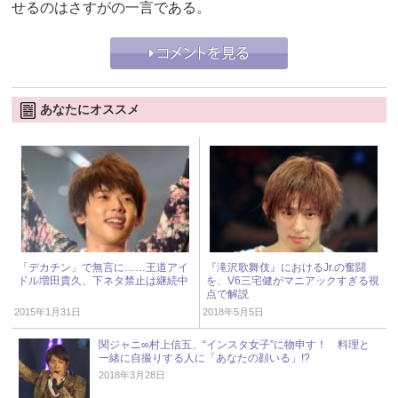
せるのはさすがの一言である。
あなたにオススメ
「デカチン」で無言に……王道アイ
『滝沢歌舞伎』におけるJr.の奮闘
ドル増田貴久、下ネタ禁止は継続中
を、V6三宅健がマニアックすぎる視
点で解説
2015年1月31日
2018年5月5日
関ジャニ∞村上信五、“インスタ女子”に物申す！ 料理と
一緒に自撮りする人に「あなたの顔いる」!?
2018年3月28日