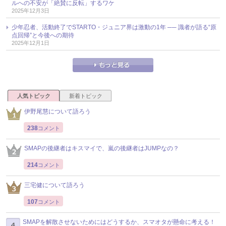
ルへの不安が「絶賛に反転」するワケ
2025年12月3日
少年忍者、活動終了でSTARTO・ジュニア界は激動の1年 ── 識者が語る“原
点回帰”と今後への期待
2025年12月1日
人気トピック
新着トピック
伊野尾慧について語ろう
238
コメント
SMAPの後継者はキスマイで、嵐の後継者はJUMPなの？
214
コメント
三宅健について語ろう
107
コメント
SMAPを解散させないためにはどうするか、スマオタが懸命に考える！