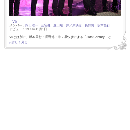
V6
メンバー：
岡田准一
三宅健
森田剛
井ノ原快彦
長野博
坂本昌行
デビュー：1995年11月1日
V6とは別に、坂本昌行・長野博・井ノ原快彦による「20th Century」と…
詳しく見る