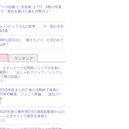
“ドヤ顔嵐”に“女装嵐”まで!? 6枚の写真
で、進化を遂げた嵐を目撃せよ！
idsはいつだって“2人の世界”……!? 思わず笑
真5選
y!JUMP山田涼介に「痩せろブス」と言われて
は誰？
ランキング
、マネジャーで元関西ジュニアの近影に
菊岡！」『おしゃれクリップ』“バックシ
”で再び話題に
2日
O 2025年総まとめ】嵐の活動終了発表に
N、TOKIO解散、ジュニア再編……波乱の一
る
日
esz 2025年炎上事件簿】8人体制始動後からの
――公式サイトで謝罪文発表も
31日