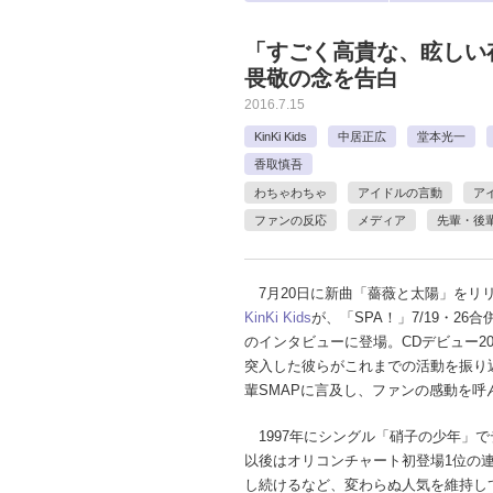
「すごく高貴な、眩しい存在
畏敬の念を告白
2016.7.15
KinKi Kids
中居正広
堂本光一
香取慎吾
わちゃわちゃ
アイドルの言動
ア
ファンの反応
メディア
先輩・後
7月20日に新曲「薔薇と太陽」をリ
KinKi Kids
が、「SPA！」7/19・26
のインタビューに登場。CDデビュー2
突入した彼らがこれまでの活動を振り
輩SMAPに言及し、ファンの感動を呼
1997年にシングル「硝子の少年」で
以後はオリコンチャート初登場1位の
し続けるなど、変わらぬ人気を維持してい