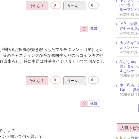
キンプリ、
のウラで…
0
0
それな！
うーん…
ループに不
2025年12月
IMP.、最
好セールス
2025年12月
Hey!Sa
元メンバー
が開拓者だ飯島が撒き散らしたマルチタレント（笑）とい
2025年12月
組等のキャスティングが歪な傾向生んだのもコイツ等のせ
のも理解出来るわ。特に中居は共演者イジメまくってて何が楽し
Aぇ! gr
男』タイト
するワケ
2025年12月
0
0
それな！
うーん…
少年忍者、
1年 ── 
2025年12月
人気トピ
でしょ？
コメント書いて何が悪い？
伊野尾