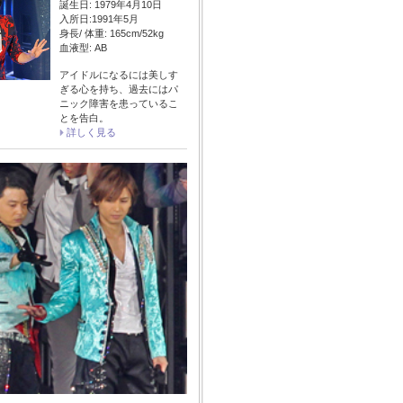
誕生日: 1979年4月10日
入所日:1991年5月
身長/ 体重: 165cm/52kg
血液型: AB
アイドルになるには美しす
ぎる心を持ち、過去にはパ
ニック障害を患っているこ
とを告白。
詳しく見る