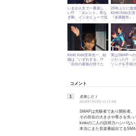
いまが人生で一番楽し
20年ぶりに放
い!? 「タレント」草な
KinKi Kids
ぎ剛、インタビューで現
『未満都市』
在の心境を明け透けに語
劇中に隠された
る
タ”に夢中!?
KinKi Kids堂本光一、結
実はSMAPへ
婚は「いずれする」!?
ジだった!? 
「自分の家族が持てた
ソングを手掛
ら」と前向き発言
家・森浩美が“
曲”に込めた想
コメント
名無しだＪ
2016年7月15日 11:17 AM
SMAPは先駆者であり開拓者。
その存在の大きさや尊さを失っ
kinkiの二人の説得力ハンパない
本当にまた音楽番組出てるSM