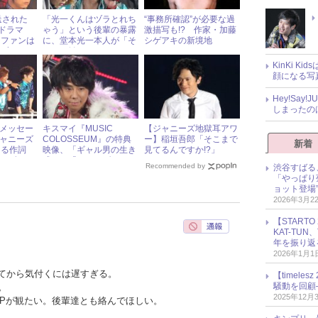
送された
「光一くんはヅラとれち
“事務所確認”が必要な過
主演ドラマ
ゃう」という後輩の暴露
激描写も!? 作家・加藤
、ファンは
に、堂本光一本人が「そ
シゲアキの新境地
“小ネ
れには触れられない」と
言及拒否
KinKi K
顔になる写
Hey!Sa
しまったの
のメッセー
キスマイ『MUSIC
【ジャニーズ地獄耳アワ
ジャニーズ
COLOSSEUM』の特典
ー】稲垣吾郎「そこまで
新着
ける作詞
映像、「ギャル男の生き
見てるんですか!?」
アノ名
残り」「ジェンダーレス
Recommended by
渋谷すばる
いとは？
男子」といった設定にフ
「やっぱり
ァンも騒然
ョット登場
2026年3月2
【START
KAT-TU
年を振り返
2026年1月1
てから気付くには遅すぎる。
【timel
騒動を回顧
。
2025年12月
APが観たい。後輩達とも絡んでほしい。