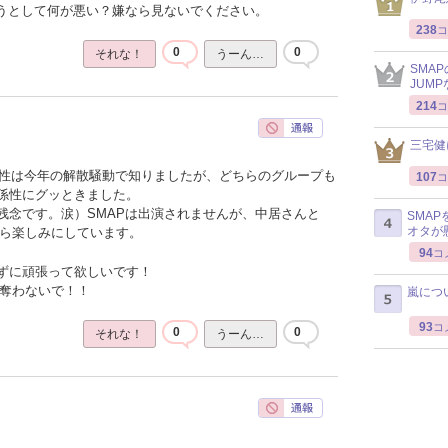
ろうとして何が悪い？嫌なら見ないでください。
238
コ
0
0
それな！
うーん…
SMA
JUM
214
コ
三宅健
dsの関係性は今年の解散騒動で知りましたが、どちらのグループも
107
コ
係性にグッときました。
残念です。涙）SMAPは出演されませんが、中居さんと
SMA
オタが
、今から楽しみにしています。
94
コ
ずに頑張って欲しいです！
ちを奪わないで！！
嵐につ
93
コ
0
0
それな！
うーん…