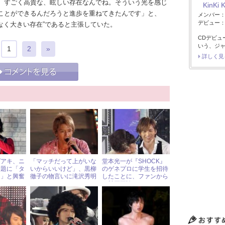
、すごく高貴な、眩しい存在なんでね。そういう光を感じ
KinKi 
ことができるんだろうと進歩を重ねてきたんです」と、
メンバー
デビュー：1
てつもなく大きい存在”であると主張していた。
CDデビュ
いう、ジ
1
2
»
詳しく見
ゲアキ、ニ
「マッチだって上がいな
堂本光一が『SHOCK』
話題に「タ
いからいいけど」、黒柳
のゲネプロに学生を招待
り」と興奮
徹子の物言いに滝沢秀明
したことに、ファンから
もタジタジ
は賛否両論！