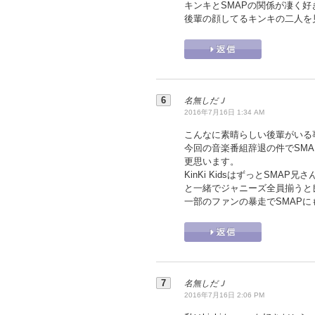
キンキとSMAPの関係が凄く好
後輩の顔してるキンキの二人を
名無しだＪ
2016年7月16日 1:34 AM
こんなに素晴らしい後輩がいる
今回の音楽番組辞退の件でSM
更思います。
KinKi KidsはずっとSM
と一緒でジャニーズ全員揃うと
一部のファンの暴走でSMAP
名無しだＪ
2016年7月16日 2:06 PM