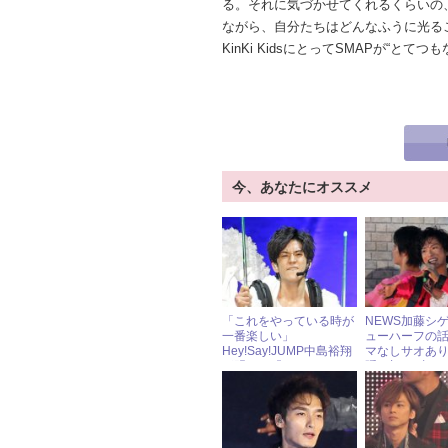
る。それに気づかせてくれるくらいの
ながら、自分たちはどんなふうに光る
KinKi KidsにとってSMAPが“と
今、あなたにオススメ
「これをやっている時が
NEWS加藤シ
一番楽しい」
ューハーフの
Hey!Say!JUMP中島裕翔
マなしサオあ
が明かす『JUMPバン
隠し切れず
ド』の練習方法とは？