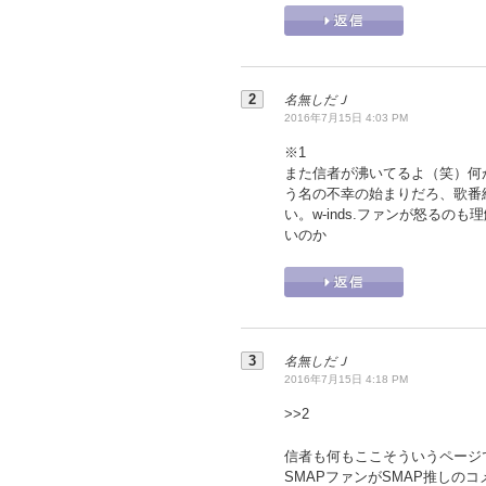
名無しだＪ
2016年7月15日 4:03 PM
※1
また信者が沸いてるよ（笑）何
う名の不幸の始まりだろ、歌番
い。w-inds.ファンが怒る
いのか
名無しだＪ
2016年7月15日 4:18 PM
>>
2
信者も何もここそういうページ
SMAPファンがSMAP推しの