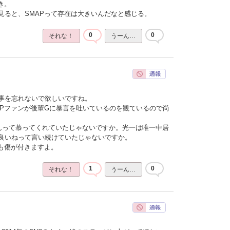
き。
見ると、SMAPって存在は大きいんだなと感じる。
0
0
それな！
うーん…
事を忘れないで欲しいですね。
APファンが後輩Gに暴言を吐いているのを観ているので尚
AP兄さんって慕ってくれていたじゃないですか。光一は唯一中居
良いねって言い続けていたじゃないですか。
にも傷が付きますよ。
1
0
それな！
うーん…