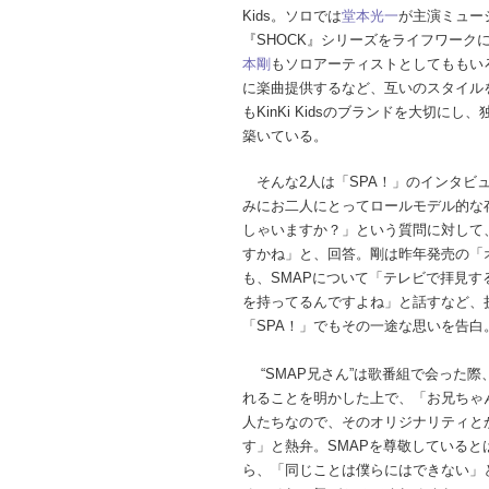
Kids。ソロでは
堂本光一
が主演ミュー
『SHOCK』シリーズをライフワーク
本剛
もソロアーティストとしてももい
に楽曲提供するなど、互いのスタイル
もKinKi Kidsのブランドを大切にし
築いている。
そんな2人は「SPA！」のインタビ
みにお二人にとってロールモデル的な
しゃいますか？」という質問に対して
すかね」と、回答。剛は昨年発売の「
も、SMAPについて「テレビで拝見
を持ってるんですよね」と話すなど、
「SPA！」でもその一途な思いを告白
“SMAP兄さん”は歌番組で会った
れることを明かした上で、「お兄ちゃ
人たちなので、そのオリジナリティと
す」と熱弁。SMAPを尊敬しているとはい
ら、「同じことは僕らにはできない」