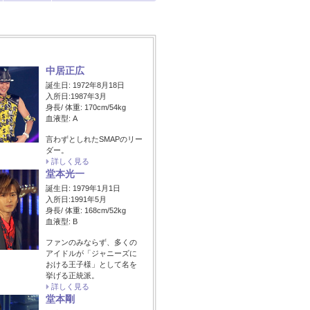
中居正広
誕生日: 1972年8月18日
入所日:1987年3月
身長/ 体重: 170cm/54kg
血液型: A
言わずとしれたSMAPのリー
ダー。
詳しく見る
堂本光一
誕生日: 1979年1月1日
入所日:1991年5月
身長/ 体重: 168cm/52kg
血液型: B
ファンのみならず、多くの
アイドルが「ジャニーズに
おける王子様」として名を
挙げる正統派。
詳しく見る
堂本剛