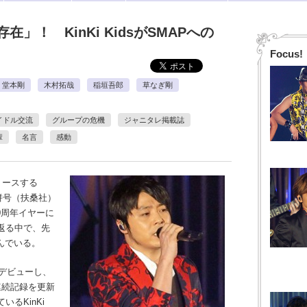
」！ KinKi KidsがSMAPへの
Focus!
堂本剛
木村拓哉
稲垣吾郎
草なぎ剛
イドル交流
グループの危機
ジャニタレ掲載誌
輩
名言
感動
リースする
合併号（扶桑社）
0周年イヤーに
返る中で、先
んでいる。
デビューし、
連続記録を更新
るKinKi