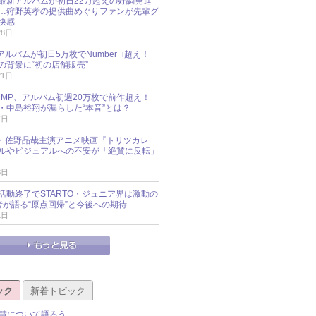
最新アルバムが初日22万超えの好調発進
…狩野英孝の提供曲めぐりファンが先輩グ
快感
28日
新アルバムが初日5万枚でNumber_i超え！
の背景に“初の店舗販売”
21日
y!JUMP、アルバム初週20万枚で前作超え！
・中島裕翔が漏らした“本音”とは？
7日
oup・佐野晶哉主演アニメ映画『トリツカレ
ルやビジュアルへの不安が「絶賛に反転」
3日
活動終了でSTARTO・ジュニア界は激動の
識者が語る“原点回帰”と今後への期待
1日
ック
新着トピック
慧について語ろう