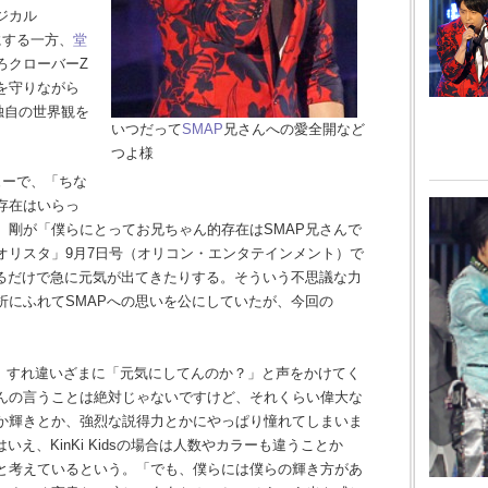
ジカル
にする一方、
堂
ろクローバーZ
を守りながら
、独自の世界観を
いつだって
SMAP
兄さんへの愛全開など
つよ様
ューで、「ちな
存在はいらっ
、剛が「僕らにとってお兄ちゃん的存在はSMAP兄さんで
オリスタ」9月7日号（オリコン・エンタテインメント）で
するだけで急に元気が出てきたりする。そういう不思議な力
折にふれてSMAPへの思いを公にしていたが、今回の
。
際、すれ違いざまに「元気にしてんのか？」と声をかけてく
んの言うことは絶対じゃないですけど、それくらい偉大な
か輝きとか、強烈な説得力とかにやっぱり憧れてしまいま
え、KinKi Kidsの場合は人数やカラーも違うことか
と考えているという。「でも、僕らには僕らの輝き方があ