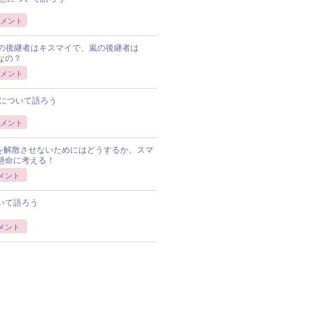
メント
Pの後継者はキスマイで、嵐の後継者は
Pなの？
メント
について語ろう
メント
Pを解散させないためにはどうするか、スマ
懸命に考える！
メント
いて語ろう
メント