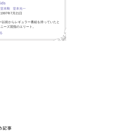
Kids
：
堂本剛
堂本光一
997年7月21日
ー以前からレギュラー番組を持っていたと
ャニーズ屈指のエリート。
る