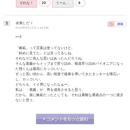
それな！
20
うーん…
8
名無しだＪ
2016年8月12日 1:18 PM
>>
3
「嫉妬」って言葉は使ってないけど。
「斜めに見てた」とは言ってるしね。
それなりに色んな思いはあったんだろうね。
そんな葛藤からトップまで昇り詰め、報道昇り詰めパイオニアになっ
た翔くんは最高にカッコいいし。
ずっと若い頃から、高い視座で後輩を導いてきたタッキーも懐広い
し、カッコいい。
どちらも、イイ男になったなぁ〜。
私は、「葛藤」が、男を成長させると思う。
だから、仮に嫉妬だったとしても、それは素敵な通過点の一つに過ぎ
ないと思う。
それな！
33
うーん…
2