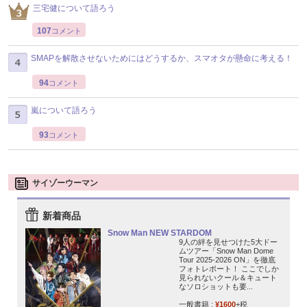
三宅健について語ろう
107
コメント
SMAPを解散させないためにはどうするか、スマオタが懸命に考える！
94
コメント
嵐について語ろう
93
コメント
サイゾーウーマン
新着商品
Snow Man NEW STARDOM
9人の絆を見せつけた5大ドー
ムツアー「Snow Man Dome
Tour 2025-2026 ON」を徹底
フォトレポート！ ここでしか
見られないクール＆キュート
なソロショットも要...
一般書籍 :
¥1600
+税