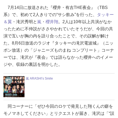
7月14日に放送された『櫻井・有吉THE夜会』（TBS
系）で、初めて2人きりでの“サシ飲み”を行った、
タッキー
＆翼
・滝沢秀明と
嵐
・
櫻井翔
。2人は10年以上共演がなか
ったために不仲説がささやかれていたそうだが、今回の共
演で互いが胸の内を語り合ったことで、その誤解が解け
た。8月6日放送のラジオ『タッキーの滝沢電波城』（ニッ
ポン放送）の「ジャニーズものまね コンプリート」コーナ
ーでは、滝沢が『夜会』では語らなかった櫻井へのイメー
ジや、収録の裏話を明かした。
嵐 ARASHI’s Smile
同コーナーに「ぜひ今回のロケで発見した翔くんの癖を
モノマネしてください」とリクエストが届き、滝沢は「“誤