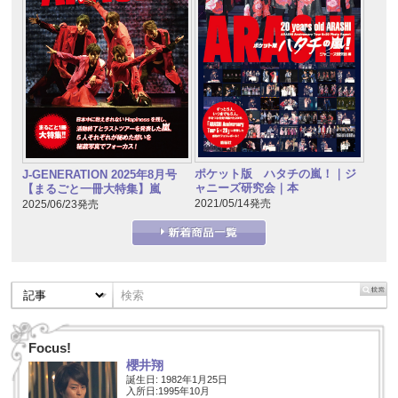
ポケット版 ハタチの嵐！｜ジ
J-GENERATION 2025年8月号
ャニーズ研究会｜本
【まるごと一冊大特集】嵐
2021/05/14発売
2025/06/23発売
Focus!
櫻井翔
誕生日: 1982年1月25日
入所日:1995年10月