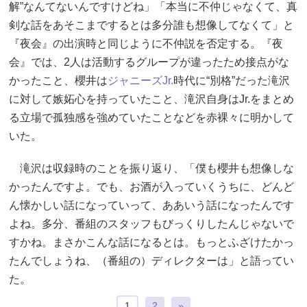
解”なんてないんですけどね」「本当に不仲じゃなくて、真
剣な話をあそこまでするとは多分誰も想像してなくて」と
『夜会』の出演時と同じように不仲説を否定する。『夜
会』では、2人は活動するグループが違ったため接点がな
かったこと、櫻井は
ジャニーズJr.
時代に“別格”だった滝沢
に対して嫉妬心を持っていたこと、滝沢自身はJr.をまとめ
る立場で孤独感を強めていたことなどを赤裸々に明かして
いた。
滝沢は収録時のことを振り返り、「僕も櫻井も想像しな
かったんですよ。でも、お酒が入っていくうちに、どんど
ん懐かしい話になっていって、ああいう話になったんです
よね。多分、番組のスタッフもびっくりしたんじゃないで
すかね。まさかこんな話になるとは。もっとふざけたかっ
たんでしょうね、（番組の）ディレクターは」と語ってい
た。
1
2
»