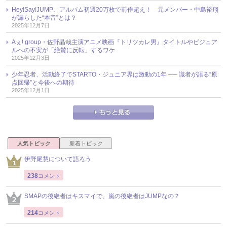
Hey!Say!JUMP、アルバム初週20万枚で前作超え！ 元メンバー・中島裕翔
が漏らした“本音”とは？
2025年12月7日
Aぇ! group・佐野晶哉主演アニメ映画『トリツカレ男』タイトルやビジュア
ルへの不安が「絶賛に反転」するワケ
2025年12月3日
少年忍者、活動終了でSTARTO・ジュニア界は激動の1年 ── 識者が語る“原
点回帰”と今後への期待
2025年12月1日
人気トピック
新着トピック
伊野尾慧について語ろう
238
コメント
SMAPの後継者はキスマイで、嵐の後継者はJUMPなの？
214
コメント