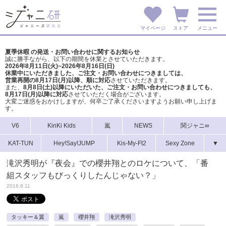
マイページ
ストア
メニュー
夏季休暇 の発送・お問い合わせに関するお知らせ
誠に勝手ながら、以下の期間を休業とさせていただきます。
2026年8月11日(火)~2026年8月16日(日)
休業中にいただきました、ご注文・お問い合わせにつきましては、
営業再開の8月17日(月)以降、順に対応
させていただきます。
また、
8月8日(土)以降にいただいた、ご注文・
お問い合わせにつきましても、
8月17日(月)以降に対応
させていただく場合がございます。
大変ご迷惑をおかけしますが、
何卒ご了承くださいますようお願い申し上げま
す。
V6
KinKi Kids
嵐
NEWS
関ジャニ∞
KAT-TUN
Hey!Say!JUMP
Kis-My-Ft2
Sexy Zone
▼
滝沢秀明が『夜会』での櫻井翔とのロケについて、「番
組スタッフもびっくりしたんじゃない？」
2016.8.11
タッキー＆翼
嵐
櫻井翔
滝沢秀明