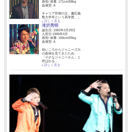
身長/ 体重: 171cm/58kg
血液型: A
キャリア官僚の父、慶応義
塾大学卒という高学歴、…
詳しく見る
滝沢秀明
誕生日: 1982年3月29日
入所日:1995年4月
身長/ 体重: 169cm/55kg
血液型: A
幼いころからジャニーズJr.
の面倒を見てきたため、
「小さなジャニーさん」と
呼ばれる…
詳しく見る