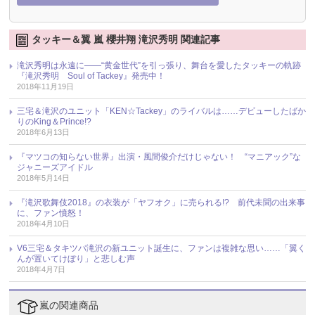
タッキー＆翼 嵐 櫻井翔 滝沢秀明 関連記事
滝沢秀明は永遠に――“黄金世代”を引っ張り、舞台を愛したタッキーの軌跡
『滝沢秀明 Soul of Tackey』発売中！
2018年11月19日
三宅＆滝沢のユニット「KEN☆Tackey」のライバルは……デビューしたばか
りのKing＆Prince!?
2018年6月13日
『マツコの知らない世界』出演・風間俊介だけじゃない！ “マニアック”な
ジャニーズアイドル
2018年5月14日
『滝沢歌舞伎2018』の衣装が「ヤフオク」に売られる!? 前代未聞の出来事
に、ファン憤怒！
2018年4月10日
V6三宅＆タキツバ滝沢の新ユニット誕生に、ファンは複雑な思い……「翼く
んが置いてけぼり」と悲しむ声
2018年4月7日
嵐の関連商品