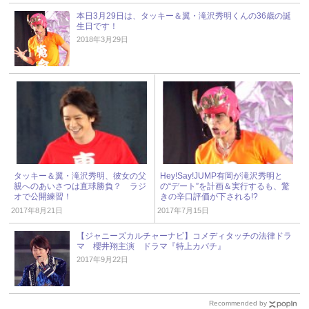
本日3月29日は、タッキー＆翼・滝沢秀明くんの36歳の誕
生日です！
2018年3月29日
タッキー＆翼・滝沢秀明、彼女の父
Hey!Say!JUMP有岡が滝沢秀明と
親へのあいさつは直球勝負？ ラジ
の“デート”を計画＆実行するも、驚
オで公開練習！
きの辛口評価が下される!?
2017年8月21日
2017年7月15日
【ジャニーズカルチャーナビ】コメディタッチの法律ドラ
マ 櫻井翔主演 ドラマ『特上カバチ』
2017年9月22日
Recommended by