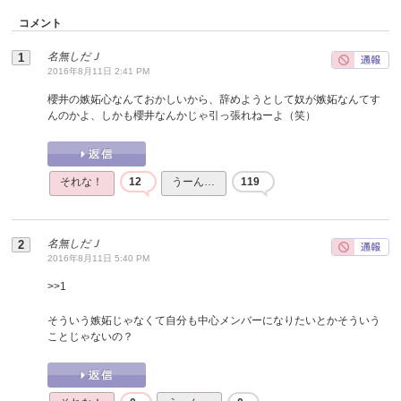
コメント
名無しだＪ
2016年8月11日 2:41 PM
櫻井の嫉妬心なんておかしいから、辞めようとして奴が嫉妬なんてす
んのかよ、しかも櫻井なんかじゃ引っ張れねーよ（笑）
それな！
12
うーん…
119
名無しだＪ
2016年8月11日 5:40 PM
>>
1
そういう嫉妬じゃなくて自分も中心メンバーになりたいとかそういう
ことじゃないの？