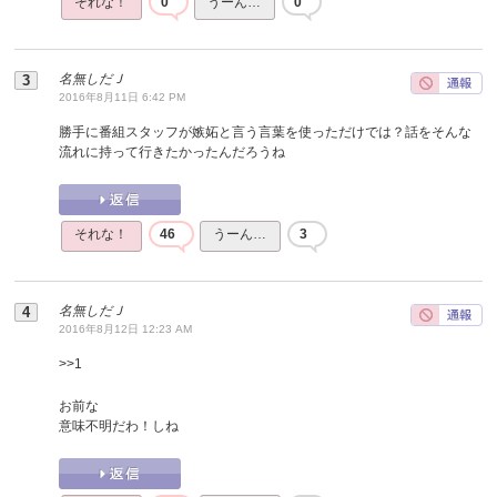
それな！
0
うーん…
0
名無しだＪ
2016年8月11日 6:42 PM
勝手に番組スタッフが嫉妬と言う言葉を使っただけでは？話をそんな
流れに持って行きたかったんだろうね
それな！
46
うーん…
3
名無しだＪ
2016年8月12日 12:23 AM
>>
1
お前な
意味不明だわ！しね