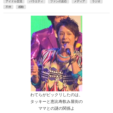
アイドル交流
バラエティ
ファンの反応
メディア
ラジオ
不仲
感動
わてらがビックリしたのは、
タッキーと恵比寿飲み屋街の
ママとの謎の関係よ