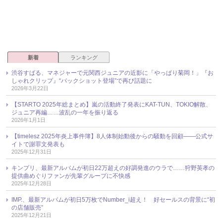
新着
ランキング
渋谷すばる、マネジャーで元関西ジュニアの近影に「やっぱり菊岡！」『お
しゃれクリップ』“バックショット登場”で再び話題に
2026年3月22日
【STARTO 2025年総まとめ】嵐の活動終了発表にKAT-TUN、TOKIO解散、
ジュニア再編……波乱の一年を振り返る
2026年1月1日
【timelesz 2025年炎上事件簿】8人体制始動後からの騒動を回顧――公式サ
イトで謝罪文発表も
2025年12月31日
キンプリ、最新アルバムが初日22万超えの好調発進のウラで……狩野英孝の
提供曲めぐりファンが先輩グループに不快感
2025年12月28日
IMP.、最新アルバムが初日5万枚でNumber_i超え！ 好セールスの背景に“初
の店舗販売”
2025年12月21日