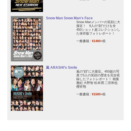
Snow Man Snow Man's Face
Snow Manメンバーの笑顔に大
接近！ 9人の“顔”だけを全
450ショット超コレクションし
た保存版フォトレポート！
一般書籍 :
¥1400
+税
嵐 ARASHI’s Smile
嵐の“顔”に大接近。450超の写
真で5人の笑顔の歴史を完全収
録したフォトレポート！ 相葉
雅紀 大野智 松本潤 二宮和也
櫻井翔
一般書籍 :
¥1500
+税