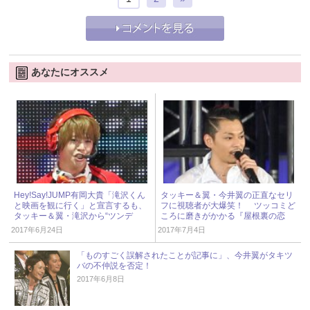
あなたにオススメ
Hey!Say!JUMP有岡大貴「滝沢くん
タッキー＆翼・今井翼の正直なセリ
と映画を観に行く」と宣言するも、
フに視聴者が大爆笑！ ツッコミど
タッキー＆翼・滝沢から“ツンデ
ころに磨きがかかる『屋根裏の恋
レ”返答に翻弄される!?
人』第5話
2017年6月24日
2017年7月4日
「ものすごく誤解されたことが記事に」、今井翼がタキツ
バの不仲説を否定！
2017年6月8日