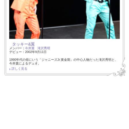
タッキー&翼
メンバー：
今井翼
滝沢秀明
デビュー：2002年9月11日
1990年代の俗にいう「ジャニーズJr.黄金期」の中心人物だった滝沢秀明と、
今井翼によるデュオ。
詳しく見る