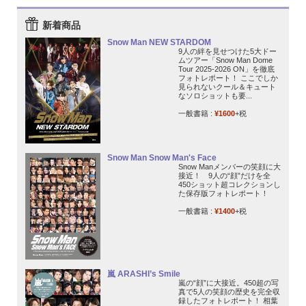
新着商品
Snow Man NEW STARDOM
9人の絆を見せつけた5大ドー
ムツアー「Snow Man Dome
Tour 2025-2026 ON」を徹底
フォトレポート！ ここでしか
見られないクール＆キュート
なソロショットも要...
一般書籍 :
¥1600
+税
Snow Man Snow Man's Face
Snow Manメンバーの笑顔に大
接近！ 9人の“顔”だけを全
450ショット超コレクションし
た保存版フォトレポート！
一般書籍 :
¥1400
+税
嵐 ARASHI’s Smile
嵐の“顔”に大接近。450超の写
真で5人の笑顔の歴史を完全収
録したフォトレポート！ 相葉