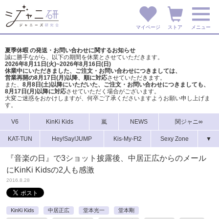
マイページ
ストア
メニュー
夏季休暇 の発送・お問い合わせに関するお知らせ
誠に勝手ながら、以下の期間を休業とさせていただきます。
2026年8月11日(火)~2026年8月16日(日)
休業中にいただきました、ご注文・お問い合わせにつきましては、
営業再開の8月17日(月)以降、順に対応
させていただきます。
また、
8月8日(土)以降にいただいた、ご注文・
お問い合わせにつきましても、
8月17日(月)以降に対応
させていただく場合がございます。
大変ご迷惑をおかけしますが、
何卒ご了承くださいますようお願い申し上げま
す。
V6
KinKi Kids
嵐
NEWS
関ジャニ∞
KAT-TUN
Hey!Say!JUMP
Kis-My-Ft2
Sexy Zone
▼
『音楽の日』で3ショット披露後、中居正広からのメール
にKinKi Kidsの2人も感激
2016.8.28
KinKi Kids
中居正広
堂本光一
堂本剛