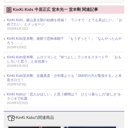
KinKi Kids 中居正広 堂本光一 堂本剛 関連記事
KinKi Kids、森山直太朗の結婚を祝福！ ラジオで「とても喜ばしい」「お
めでたい」とメッセージ
2018年6月15日
KinKi Kids堂本剛、旅館で恐怖体験!? 「もうずっと！」「なんやったんや
ろう……」
2018年6月8日
KinKi Kids堂本剛、ムロツヨシと『Wつよし』ラジオをスタート!? 「おも
しろいと思う」と自信満々
2018年5月25日
KinKi Kids堂本剛、近藤真彦・少年隊よりも「SMAPの方が緊張する」と本
音ポロリ！
2018年5月9日
KinKi Kidsが「恋人がほしい」と思う瞬間は？ ひとり暮らしの“寂しさ”を
ラジオで吐露
2018年4月25日
KinKi Kidsの関連商品