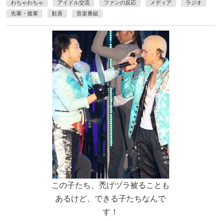
わちゃわちゃ
アイドル交流
ファンの反応
メディア
ラジオ
先輩・後輩
歓喜
音楽番組
この子たち、禿げヅラ被ることも
あるけど、できる子たちなんで
す！