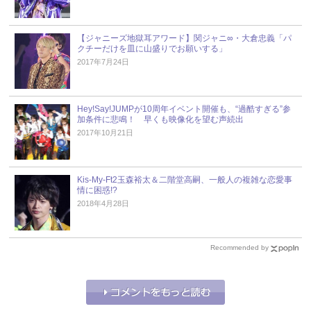
【ジャニーズ地獄耳アワード】関ジャニ∞・大倉忠義「パ
クチーだけを皿に山盛りでお願いする」
2017年7月24日
Hey!Say!JUMPが10周年イベント開催も、“過酷すぎる”参
加条件に悲鳴！ 早くも映像化を望む声続出
2017年10月21日
Kis-My-Ft2玉森裕太＆二階堂高嗣、一般人の複雑な恋愛事
情に困惑!?
2018年4月28日
Recommended by