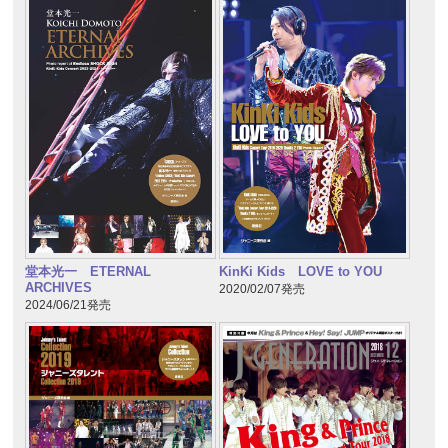
堂本光一 ETERNAL
KinKi Kids LOVE to YOU
ARCHIVES
2020/02/07発売
2024/06/21発売