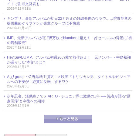
イトで謝罪文発表も
2025年12月31日
キンプリ、最新アルバムが初日22万超えの好調発進のウラで……狩野英孝の
提供曲めぐりファンが先輩グループに不快感
2025年12月28日
IMP.、最新アルバムが初日5万枚でNumber_i超え！ 好セールスの背景に“初
の店舗販売”
2025年12月21日
Hey!Say!JUMP、アルバム初週20万枚で前作超え！ 元メンバー・中島裕翔
が漏らした“本音”とは？
2025年12月7日
Aぇ! group・佐野晶哉主演アニメ映画『トリツカレ男』タイトルやビジュア
ルへの不安が「絶賛に反転」するワケ
2025年12月3日
少年忍者、活動終了でSTARTO・ジュニア界は激動の1年 ── 識者が語る“原
点回帰”と今後への期待
2025年12月1日