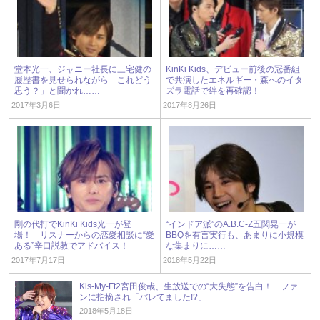
堂本光一、ジャニー社長に三宅健の
KinKi Kids、デビュー前後の冠番組
履歴書を見せられながら「これどう
で共演したエネルギー・森へのイタ
思う？」と聞かれ……
ズラ電話で絆を再確認！
2017年3月6日
2017年8月26日
剛の代打でKinKi Kids光一が登
“インドア派”のA.B.C-Z五関晃一が
場！ リスナーからの恋愛相談に“愛
BBQを有言実行も、あまりに小規模
ある”辛口説教でアドバイス！
な集まりに……
2017年7月17日
2018年5月22日
Kis-My-Ft2宮田俊哉、生放送での“大失態”を告白！ ファ
ンに指摘され「バレてました!?」
2018年5月18日