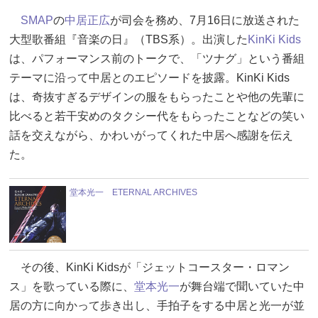
SMAP
の
中居正広
が司会を務め、7月16日に放送された
大型歌番組『音楽の日』（TBS系）。出演した
KinKi Kids
は、パフォーマンス前のトークで、「ツナグ」という番組
テーマに沿って中居とのエピソードを披露。KinKi Kids
は、奇抜すぎるデザインの服をもらったことや他の先輩に
比べると若干安めのタクシー代をもらったことなどの笑い
話を交えながら、かわいがってくれた中居へ感謝を伝え
た。
堂本光一 ETERNAL ARCHIVES
その後、KinKi Kidsが「ジェットコースター・ロマン
ス」を歌っている際に、
堂本光一
が舞台端で聞いていた中
居の方に向かって歩き出し、手拍子をする中居と光一が並