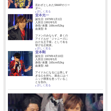
言わずとしれたSMAPのリー
ダー。
詳しく見る
堂本光一
誕生日: 1979年1月1日
入所日:1991年5月
身長/ 体重: 168cm/52kg
血液型: B
ファンのみならず、多くの
アイドルが「ジャニーズに
おける王子様」として名を
挙げる正統派。
詳しく見る
堂本剛
誕生日: 1979年4月10日
入所日:1991年5月
身長/ 体重: 165cm/52kg
血液型: AB
アイドルになるには美しす
ぎる心を持ち、過去にはパ
ニック障害を患っているこ
とを告白。
詳しく見る