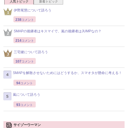
人気トピック
新着トピック
伊野尾慧について語ろう
238
コメント
SMAPの後継者はキスマイで、嵐の後継者はJUMPなの？
214
コメント
三宅健について語ろう
107
コメント
SMAPを解散させないためにはどうするか、スマオタが懸命に考える！
94
コメント
嵐について語ろう
93
コメント
サイゾーウーマン