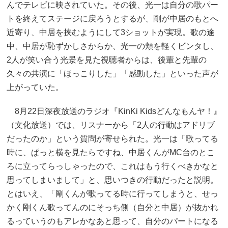
んでテレビに映されていた。その後、光一は自分の歌パー
トを終えてステージに戻ろうとするが、剛が中居のもとへ
近寄り、中居を挟むようにして3ショットが実現。歌の途
中、中居が恥ずかしさからか、光一の頬を軽くビンタし、
2人が笑い合う光景を見た視聴者からは、後輩と先輩の
久々の共演に「ほっこりした」「感動した」といった声が
上がっていた。
8月22日深夜放送のラジオ『KinKi Kidsどんなもんヤ！』
（文化放送）では、リスナーから「2人の行動はアドリブ
だったのか」という質問が寄せられた。光一は「歌ってる
時に、ぱっと横を見たらですね、中居くんがMC台のとこ
ろに立ってらっしゃったので、これはもう行くべきかなと
思ってしまいまして」と、思いつきの行動だったと説明。
とはいえ、「剛くんが歌ってる時に行ってしまうと、せっ
かく剛くん歌ってんのにそっち側（自分と中居）が抜かれ
るっていうのもアレかなあと思って、自分のパートになる