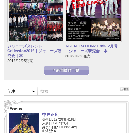
ジャニーズタレント
J-GENERATION2018年12月号
Collection2019｜ジャニーズ研
｜ジャニーズ研究会｜本
究会｜本
2018/10/23発売
2018/12/05発売
Focus!
中居正広
誕生日: 1972年8月18日
入所日:1987年3月
身長/ 体重: 170cm/54kg
血液型: A