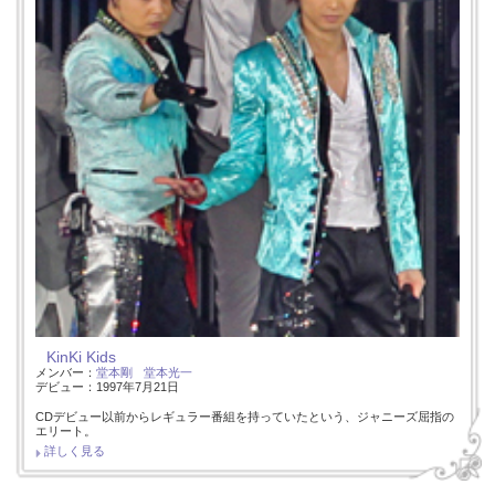
KinKi Kids
メンバー：
堂本剛
堂本光一
デビュー：1997年7月21日
CDデビュー以前からレギュラー番組を持っていたという、ジャニーズ屈指の
エリート。
詳しく見る