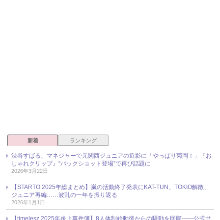
新着
ランキング
渋谷すばる、マネジャーで元関西ジュニアの近影に「やっぱり菊岡！」『お
しゃれクリップ』“バックショット登場”で再び話題に
2026年3月22日
【STARTO 2025年総まとめ】嵐の活動終了発表にKAT-TUN、TOKIO解散、
ジュニア再編……波乱の一年を振り返る
2026年1月1日
【timelesz 2025年炎上事件簿】8人体制始動後からの騒動を回顧――公式サ