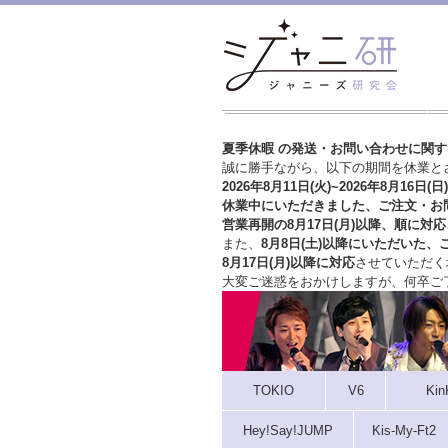
夏季休暇 の発送・お問い合わせに関
誠に勝手ながら、以下の期間を休業と
2026年8月11日(火)~2026年8月16日(日)
休業中にいただきました、ご注文・お
営業再開の8月17日(月)以降、順に対応
また、
8月8日(土)以降にいただいた、
8月17日(月)以降に対応
させていただく
大変ご迷惑をおかけしますが、
何卒ご
TOKIO
V6
Kin
Hey!Say!JUMP
Kis-My-Ft2