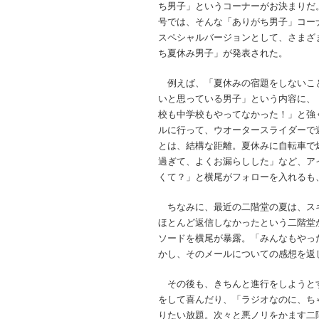
ち男子」というコーナーがお決まりだ
号では、そんな「ありがち男子」コー
スペシャルバージョンとして、さまざ
ち夏休み男子」が発表された。
例えば、「夏休みの宿題をしないこ
いと思っている男子」という内容に、
校も中学校もやってなかった！」と強
ルに行って、ウオータースライダーで
とは、結構な距離。夏休みに自転車で
過ぎて、よくお漏らしした」など、ア
くて？」と横尾がフォローを入れるも
ちなみに、最近の二階堂の夏は、ス
ほとんど返信しなかったという二階堂
ソードを横尾が暴露。「みんなもやっ
かし、そのメールについての感想を返
その後も、きちんと進行をしようと
をして喜んだり、「ラジオなのに、ち
りたい放題。次々と悪ノリをかます二