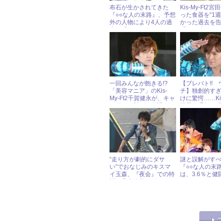
布石が生かされてきた
Kis-My-Ft2
『○○な人の末路』、予想
った食器を“1週
外の人物により4人の過
かった過去を
去が明らかに？
「○○が生えて
一回みんなが飽きる!?
【プレバト!! 
「美容マニア」のKis-
チ】独創的す
My-Ft2千賀健永が、キャ
けに驚愕……Kis-
ラ付けの難しさを語る
横尾＆千賀、
け」の調子はイ
“走り方が劇的にダサ
謎と誤解がす
い”でおなじみのキスマ
『○○な人の末
イ玉森、『夜会』での特
は、3.6％と健
訓で見事改善!?