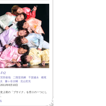
-Ft2
：
宮田俊哉
二階堂高嗣
千賀健永
横尾
太
藤ヶ谷太輔
北山宏光
011年8月10日
ズ史上初の「ブサイク」を売りの一つにし
プ。
る