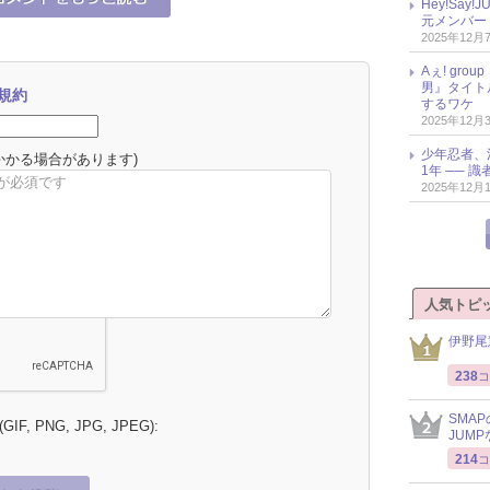
Hey!Sa
元メンバー
2025年12月
Aぇ! gr
男』タイト
規約
するワケ
2025年12月
少年忍者、
かかる場合があります)
1年 ── 
2025年12月
人気トピ
伊野尾
238
コ
SMA
 (GIF, PNG, JPG, JPEG):
JUM
214
コ