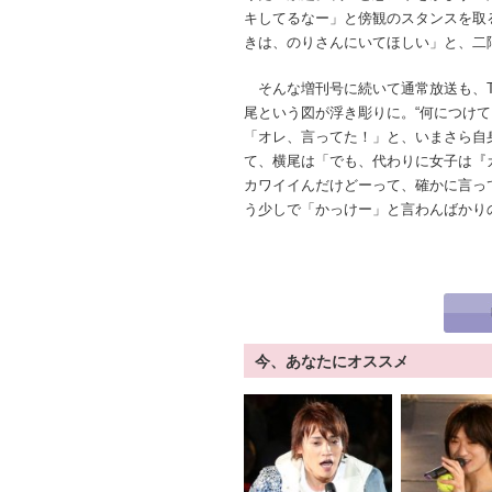
キしてるなー」と傍観のスタンスを取
きは、のりさんにいてほしい」と、二
そんな増刊号に続いて通常放送も、T
尾という図が浮き彫りに。“何につけ
「オレ、言ってた！」と、いまさら自
て、横尾は「でも、代わりに女子は『
カワイイんだけどーって、確かに言っ
う少しで「かっけー」と言わんばかり
今、あなたにオススメ