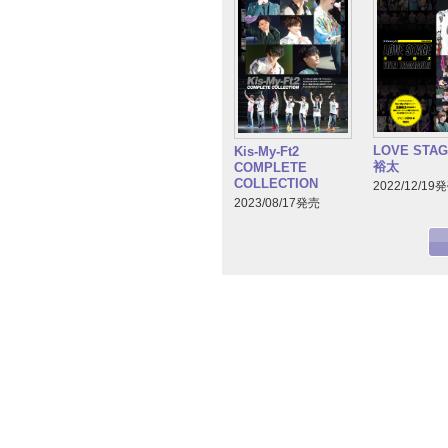
LOVE STA
Kis-My-Ft2
裕太
COMPLETE
COLLECTION
2022/12/19
2023/08/17発売