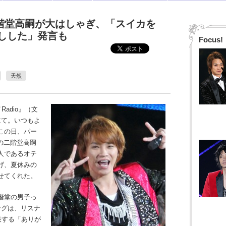
二階堂高嗣が大はしゃぎ、「スイカを
しした」発言も
Focus!
天然
adio』（文
立て。いつもよ
この日、パー
の二階堂高嗣
人であるオテ
げ、夏休みの
せてくれた。
階堂の男子っ
ングは、リスナ
表する「ありが