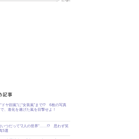
“ドヤ顔嵐”に“女装嵐”まで!? 6枚の写真
で、進化を遂げた嵐を目撃せよ！
idsはいつだって“2人の世界”……!? 思わず笑
真5選