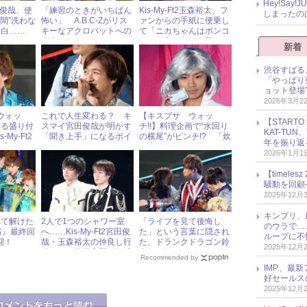
Hey!Sa
宮田俊哉、使
「練習のときがいちばん
Kis-My-Ft2玉森裕太、フ
しまったの
間”洗わな
怖い」 A.B.C-Zがリス
ァンからの手紙に便乗し
告白……
キーなアクロバットへの
て「ニカちゃんはポンコ
きた」！
本音をポロリ
ツ」と言いたい放題
新着
渋谷すばる
「やっぱり
ョット登場
2026年3月2
ウォッ
これで人生変わる？ キ
【キスブサ ウォッ
【START
ぎる盛り付
スマイ宮田俊哉が明かす
チ!!】料理企画で“水回り
KAT-TU
My-Ft2
「聞き上手」になるポイ
の横尾”がピンチ!? 「炊
年を振り返
「盛り付
ント
き込みご飯」で堂々の1
2026年1月1
マイチ!?
位を獲得したのは……？
【timel
騒動を回顧
2025年12月
キンプリ、
べて解けた
2人で1つのシャワー室
「ライブを見て後悔し
のウラで…
路』最終回
へ……Kis-My-Ft2宮田俊
た」という言葉に隠され
ループに不
闘！
哉・玉森裕太の仲良し行
た、ドランクドラゴン鈴
2025年12月
動に、二階堂高嗣が疑惑
木拓の深すぎる“A.B.C-Z
Recommended by
の目を向ける！
愛”
IMP.、最
好セールス
2025年12月