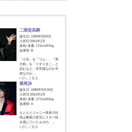
二階堂高嗣
誕生日: 1990年8月6日
入所日:2001年2月
身長/ 体重: 172cm/57kg
血液型: B
「小豆」を「つぶ」、「薄
力粉」を「うすりきこ」と
読むなど、非常識なのか天
然なのか…
詳しく見る
横尾渉
誕生日: 1986年5月16日
入所日:2001年2月
身長/ 体重: 177cm/52kg
血液型: A
もともとジャニー喜多川社
長は横尾の実兄にスター性
を感じていたものの、…
詳しく見る