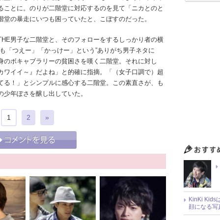
ることに。のりが二階堂に対応するのを見て「ニカとのと
階堂の暴走にいつも困っていたと、こぼすのだった。
HE男子な二階堂と、そのフォローをするしっかり者の横
ても「つえー」「かっけー」という”ありがち男子ネタに
身のボキャブラリーの貧困さを嘆く二階堂。それに対し
カワイイ～』だよね」と的確に指摘。「（女子口調で）超
てる！」とシンプルに感心する二階堂。この素直さが、も
の少年ぽさを醸し出していた。
1
2
»
KinKi K
顔になる写