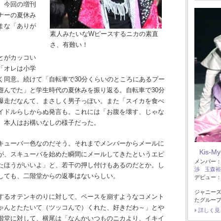
。今回の増刊
ナーの夏休み
まな「ありが
素人みたいなWピースするニカの素直
さ、有難い！
とがカッコい
「オレは小学
く同意。続けて「自転車で30分くらいのところにあるプー
遊んでた」と学生時代の夏休みを振り返る。自転車で30分
爆走だなんて、まさしく男子っぽい。また「スイカを食べ
イドルらしからぬ発言も。これには「お腹を壊す、じゃな
、本人はお構いなしの様子だった。
キューバ一色なのだそう。それまでメンバーからメールに
Kis-My
が、スキューバを始めた瞬間にメールしてきたというエピ
メンバー
たほうがいいよ」と、若干の押し付けもあるのだとか。し
渉
玉森裕
しても、二階堂からの返事はないらしい。
デビュー：2
ジャニー
するオテンキのりに対して、ペースを崩すようなコメント
たグルー
ゃんとたたいて（ツッコんで）くれた、好きだわ～」とや
詳しく見
階堂に対して、横尾は「なんかいつものニカより、イキイ