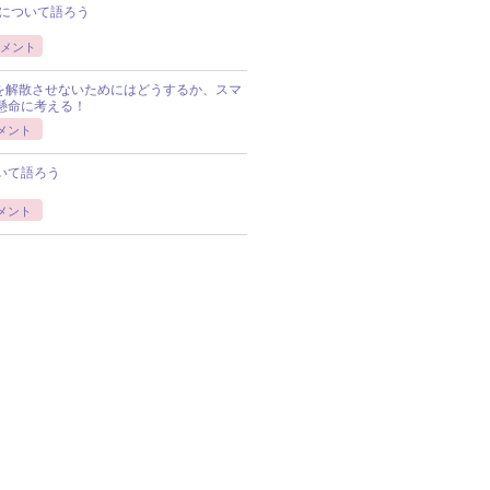
について語ろう
メント
Pを解散させないためにはどうするか、スマ
懸命に考える！
メント
いて語ろう
メント