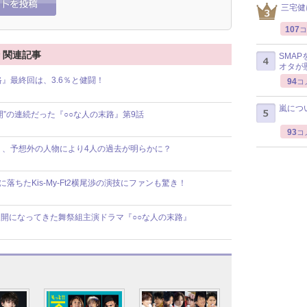
三宅健
107
コ
渉 関連記事
SMA
オタが
』最終回は、3.6％と健闘！
94
コ
嵐につ
”の連続だった『○○な人の末路』第9話
93
コ
』、予想外の人物により4人の過去が明らかに？
落ちたKis-My-Ft2横尾渉の演技にファンも驚き！
開になってきた舞祭組主演ドラマ『○○な人の末路』