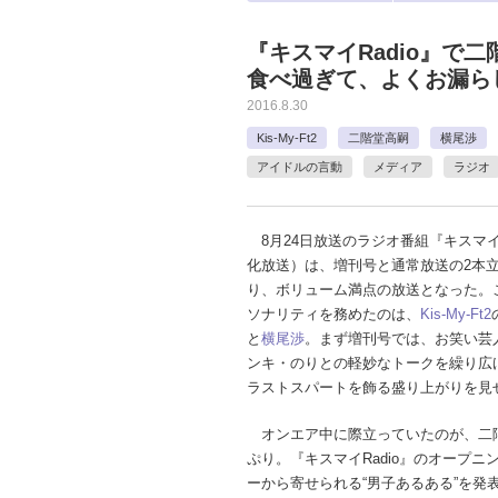
『キスマイRadio』で
食べ過ぎて、よくお漏ら
2016.8.30
Kis-My-Ft2
二階堂高嗣
横尾渉
アイドルの言動
メディア
ラジオ
8月24日放送のラジオ番組『キスマイR
化放送）は、増刊号と通常放送の2本
り、ボリューム満点の放送となった。
ソナリティを務めたのは、
Kis-My-Ft2
と
横尾渉
。まず増刊号では、お笑い芸
ンキ・のりとの軽妙なトークを繰り広
ラストスパートを飾る盛り上がりを見
オンエア中に際立っていたのが、二
ぷり。『キスマイRadio』のオープニ
ーから寄せられる“男子あるある”を発