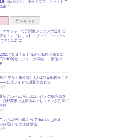
y!JUMP山田涼介に「痩せろブス」と言われて
は誰？
ランキング
、マネジャーで元関西ジュニアの近影に
菊岡！」『おしゃれクリップ』“バックシ
”で再び話題に
2日
O 2025年総まとめ】嵐の活動終了発表に
N、TOKIO解散、ジュニア再編……波乱の一
る
日
esz 2025年炎上事件簿】8人体制始動後からの
――公式サイトで謝罪文発表も
31日
最新アルバムが初日22万超えの好調発進
…狩野英孝の提供曲めぐりファンが先輩グ
快感
28日
新アルバムが初日5万枚でNumber_i超え！
の背景に“初の店舗販売”
21日