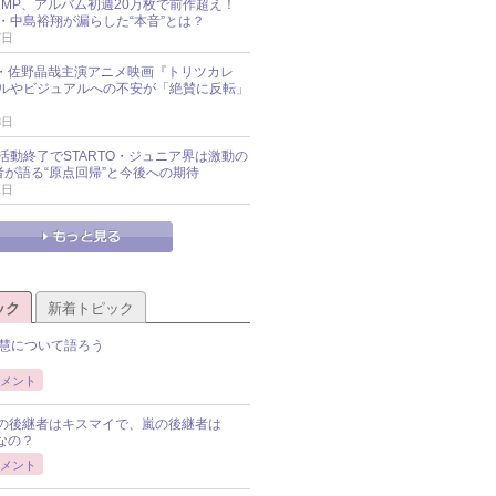
y!JUMP、アルバム初週20万枚で前作超え！
・中島裕翔が漏らした“本音”とは？
7日
oup・佐野晶哉主演アニメ映画『トリツカレ
ルやビジュアルへの不安が「絶賛に反転」
3日
活動終了でSTARTO・ジュニア界は激動の
識者が語る“原点回帰”と今後への期待
1日
ック
新着トピック
慧について語ろう
メント
Pの後継者はキスマイで、嵐の後継者は
Pなの？
メント