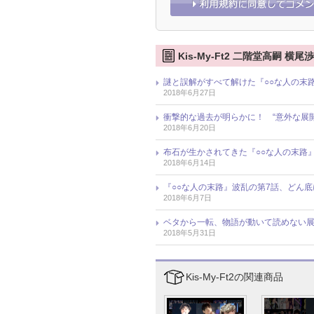
Kis-My-Ft2 二階堂高嗣 横尾
謎と誤解がすべて解けた『○○な人の末路
2018年6月27日
衝撃的な過去が明らかに！ “意外な展開
2018年6月20日
布石が生かされてきた『○○な人の末路
2018年6月14日
『○○な人の末路』波乱の第7話、どん底に
2018年6月7日
ベタから一転、物語が動いて読めない展
2018年5月31日
Kis-My-Ft2の関連商品