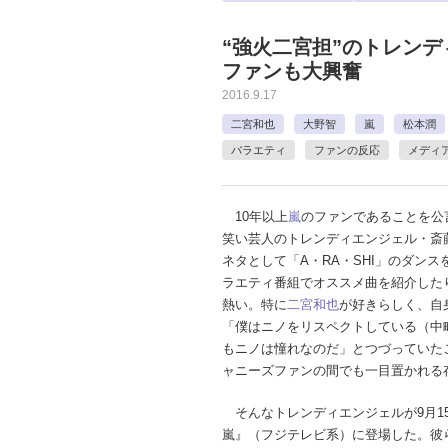
“強火二宮担”のトレン
ファンも大興奮
2016.9.17
二宮和也
大野智
嵐
松本潤
バラエティ
ファンの反応
メディ
10年以上
嵐
のファンであることを公
笑い芸人のトレンディエンジェル・斎
ネタとして「A・RA・SHI」のダンス
ラエティ番組でオススメ曲を紹介した
熱い。特に
二宮和也
が好きらしく、自
「僕はニノをリスペクトしている（中
もニノは憧れなのだ」とつづっていた
ャニーズファンの間でも一目置かれる
そんなトレンディエンジェルが9月15
嵐』（フジテレビ系）に登場した。彼ら