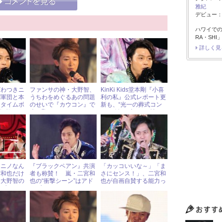
雅紀
デビュー：1
ハワイで
RA・SH
詳しく見
ざわつきニ
ファンサの神・大野智、
KinKi Kids堂本剛『小喜
剛軍団と本
うちわをめぐるあの問題
利の私』公式レポート更
『タイムボ
のせいで『カウコン』で
新も、“光一の葬式コン
P解散ネタ
赤っ恥！
ト”に触れずファン憤
り
怒！
ちニノなん
『ブラックペアン』共演
「カッコいいな～」「ま
宮和也だけ
者も称賛！ 嵐・二宮和
さにセンス！」、二宮和
、大野智の
也の“衝撃シーン”はアド
也が自画自賛する能力っ
食ブーム
リブだった！
て？