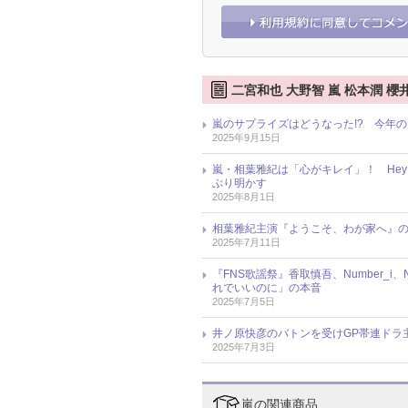
二宮和也 大野智 嵐 松本潤 櫻
嵐のサプライズはどうなった!? 今年
2025年9月15日
嵐・相葉雅紀は「心がキレイ」！ Hey
ぶり明かす
2025年8月1日
相葉雅紀主演『ようこそ、わが家へ』の
2025年7月11日
『FNS歌謡祭』香取慎吾、Number_
れでいいのに」の本音
2025年7月5日
井ノ原快彦のバトンを受けGP帯連ドラ
2025年7月3日
嵐の関連商品