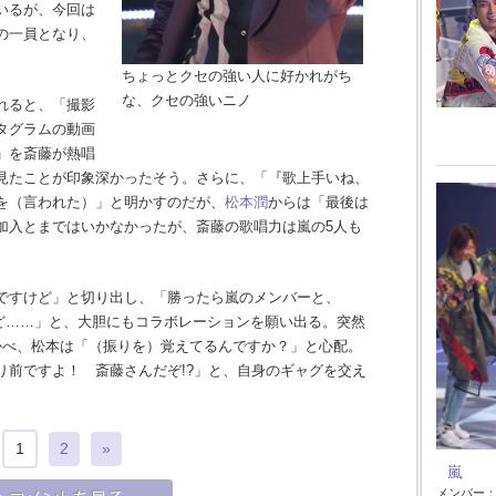
いるが、今回は
の一員となり、
ちょっとクセの強い人に好かれがち
な、クセの強いニノ
れると、「撮影
タグラムの動画
」を斎藤が熱唱
見たことが印象深かったそう。さらに、「『歌上手いね、
を（言われた）」と明かすのだが、
松本潤
からは「最後は
加入とまではいかなかったが、斎藤の歌唱力は嵐の5人も
ですけど」と切り出し、「勝ったら嵐のメンバーと、
けど……」と、大胆にもコラボレーションを願い出る。突然
かべ、松本は「（振りを）覚えてるんですか？」と心配。
り前ですよ！ 斎藤さんだぞ!?」と、自身のギャグを交え
1
2
»
嵐
メンバー