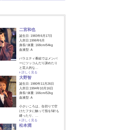
二宮和也
誕生日: 1983年6月17日
入所日:1996年6月
身長/ 体重: 168cm/54kg
血液型: A
バラエティ番組ではメンバ
ーにツッコんだり諌めたり
と芸人的な…
詳しく見る
大野智
誕生日: 1980年11月26日
入所日:1994年10月16日
身長/ 体重: 166cm/52kg
血液型: A
小さいころは、缶切りで空
けたフタに触って指を5針も
縫ったり、…
詳しく見る
松本潤