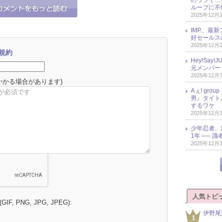
のウラで…
ループに不
2025年12月
IMP.、最
好セールス
2025年12月
規約
Hey!Sa
元メンバー
2025年12月
かかる場合があります)
Aぇ! gr
男』タイト
するワケ
2025年12月
少年忍者、
1年 ── 
2025年12月
人気トピ
 (GIF, PNG, JPG, JPEG):
伊野尾