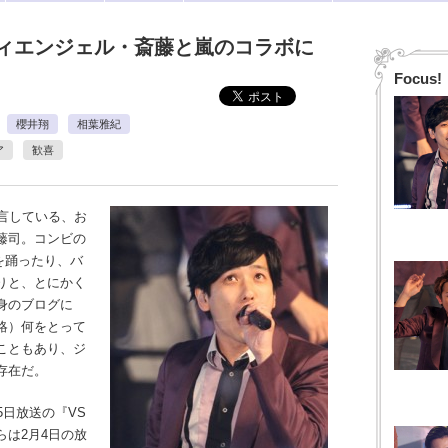
ディエンジェル・斎藤と嵐のコラボに
Focus!
櫻井翔
相葉雅紀
ア
歓喜
言している、お
藤司。コンビの
を踊ったり、バ
りと、とにかく
身のブログに
略）何をとって
こともあり、ジ
存在だ。
日放送の『VS
は2月4日の放