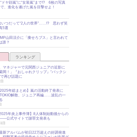
“ドヤ顔嵐”に“女装嵐”まで!? 6枚の写真
で、進化を遂げた嵐を目撃せよ！
idsはいつだって“2人の世界”……!? 思わず笑
真5選
y!JUMP山田涼介に「痩せろブス」と言われて
は誰？
ランキング
、マネジャーで元関西ジュニアの近影に
菊岡！」『おしゃれクリップ』“バックシ
”で再び話題に
2日
O 2025年総まとめ】嵐の活動終了発表に
N、TOKIO解散、ジュニア再編……波乱の一
る
日
esz 2025年炎上事件簿】8人体制始動後からの
――公式サイトで謝罪文発表も
31日
最新アルバムが初日22万超えの好調発進