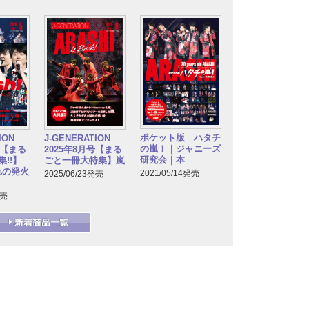
ポケット版 ハタチ
TION
J-GENERATION
の嵐！｜ジャニーズ
号【まる
2025年8月号【まる
研究会｜本
!!】
ごと一冊大特集】嵐
れの発火
2021/05/14発売
2025/06/23発売
発売