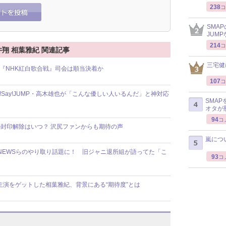
238
コ
SMA
JUM
214
コ
井翔 相葉雅紀 関連記事
三宅健
の『NHK紅白歌合戦』司会は順当決着か
107
コ
!Say!JUMP・高木雄也が「こんな優しい人いるんだ」と神対応
SMA
オタが
94
コ
封印解除はいつ？ 沢尻ファンからも期待の声
嵐につ
i、NEWSらのやり取り話題に！ 旧ジャニ退所組が語ってた「こ
93
コ
主演をゲットした相葉雅紀、背景にある“期待度”とは