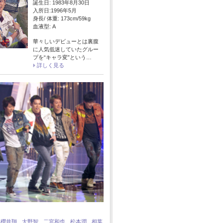
誕生日: 1983年8月30日
入所日:1996年5月
身長/ 体重: 173cm/59kg
血液型: A
華々しいデビューとは裏腹
に人気低迷していたグルー
プを“キャラ変”という…
詳しく見る
：
櫻井翔
大野智
二宮和也
松本潤
相葉