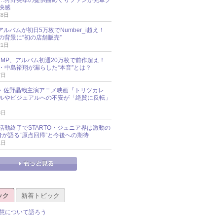
…狩野英孝の提供曲めぐりファンが先輩グ
快感
28日
新アルバムが初日5万枚でNumber_i超え！
の背景に“初の店舗販売”
21日
y!JUMP、アルバム初週20万枚で前作超え！
・中島裕翔が漏らした“本音”とは？
7日
oup・佐野晶哉主演アニメ映画『トリツカレ
ルやビジュアルへの不安が「絶賛に反転」
3日
活動終了でSTARTO・ジュニア界は激動の
識者が語る“原点回帰”と今後への期待
1日
ック
新着トピック
慧について語ろう