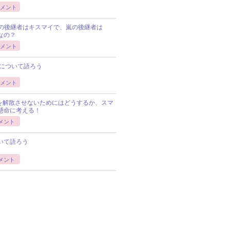
メント
Pの後継者はキスマイで、嵐の後継者は
Pなの？
メント
について語ろう
メント
Pを解散させないためにはどうするか、スマ
懸命に考える！
メント
いて語ろう
メント