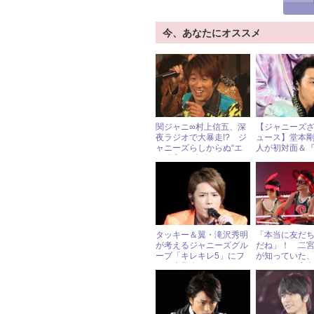
今、あなたにオススメ
関ジャニ∞村上信五、深
【ジャニーズ
夜ラジオで大暴走!? ジ
ュース】堂本
ャニーズらしからぬ“エ
人が初対面＆
ロ発言”を連発！
カン』でSMA
をイジリまく
タッキー＆翼・滝沢秀明
「本当に友だ
が考えるジャニーズグル
だね」！ 二
ープ「キレキレ5」にフ
が知っていた
ァン大興奮！
カキフライ定