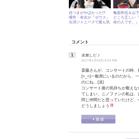
目つきがやばかった!?
亀梨和也＆山
櫻井・有吉が『ゼウス』
どころ乏しい
出演ジャニーズで最も気
命の人です。』
になった人物
中だるみで視
記録
コメント
名無しだＪ
2017年1月16日 6:24 PM
斎藤さんが、コンサートの時、
(>_<)一般席にいるのだから
のにね…(涙)
コンサート後の気持ちが癒えな
てしまい、ニノファンの私は、
同じ仲間だと思っていたけど、
どうしましょう