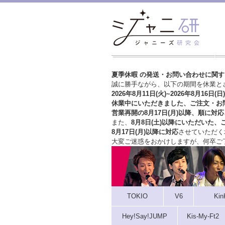
夏季休暇 の発送・お問い合わせに関
誠に勝手ながら、以下の期間を休業と
2026年8月11日(火)~2026年8月16日(日)
休業中にいただきました、ご注文・お
営業再開の8月17日(月)以降、順に対応
また、
8月8日(土)以降にいただいた、
8月17日(月)以降に対応
させていただく
大変ご迷惑をおかけしますが、
何卒ご
TOKIO
V6
Kin
Hey!Say!JUMP
Kis-My-Ft2