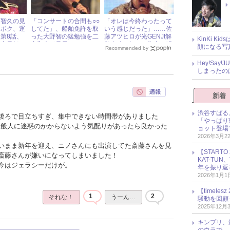
下智久の見
「コンサートの合間も○○
「オレは今終わったって
『ボク、運
してた」、船舶免許を取
いう感じだった」……佐
第8話、
った大野智の猛勉強を二
藤アツヒロが光GENJI解
KinKi K
聴率最低を
宮和也が暴露！
散当時の切ない胸中を明
顔になる写
Recommended by
かす
Hey!Sa
しまったの
新着
渋谷すばる
後ろで目立ちすぎ、集中できない時間帯がありました
「やっぱり
、一般人に迷惑のかからないよう気配りがあったら良かった
ョット登場
2026年3月2
いまま新年を迎え、ニノさんにも出演してた斎藤さんを見
【START
斎藤さんが嫌いになってしまいました！
KAT-TU
今はジェラシーだけが。
年を振り返
2026年1月1
【timel
1
2
それな！
うーん…
騒動を回顧
2025年12月
キンプリ、