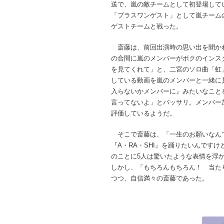
送で、嵐の敵チームとして初登場して
「プラスワンゲスト」として嵐チーム
ゲストチームと戦った。
斎藤は、前回出演時の思い出を聞か
の合間に嵐のメンバーがボクのインス
を見てくれて」と、二宮のソロ曲「虹
している動画を嵐のメンバーと一緒に
入らないかメンバーに』みたいなこと
言ってないよ」とバッサリ。メンバー
評価しているようだ。
そこで斎藤は、「一生のお願いなん
『A・RA・SHI』を踊りたいんです
のことに5人は驚いたような表情を浮
しかし、「もちろんもちろん！ 当た
つつ、自信満々の斎藤であった。